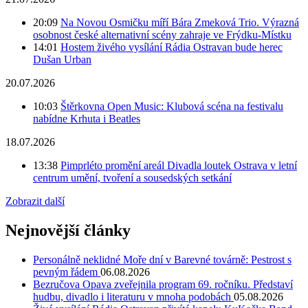
20:09
Na Novou Osmičku míří Bára Zmeková Trio. Výrazná
osobnost české alternativní scény zahraje ve Frýdku-Místku
14:01
Hostem živého vysílání Rádia Ostravan bude herec
Dušan Urban
20.07.2026
10:03
Štěrkovna Open Music: Klubová scéna na festivalu
nabídne Krhuta i Beatles
18.07.2026
13:38
Pimprléto promění areál Divadla loutek Ostrava v letní
centrum umění, tvoření a sousedských setkání
Zobrazit další
Nejnovější články
Personálně neklidné Moře dní v Barevné továrně: Pestrost s
pevným řádem
06.08.2026
Bezručova Opava zveřejnila program 69. ročníku. Představí
hudbu, divadlo i literaturu v mnoha podobách
05.08.2026