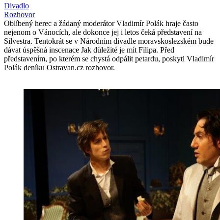
Divadlo
Rozhovor
Oblíbený herec a žádaný moderátor Vladimír Polák hraje často
nejenom o Vánocích, ale dokonce jej i letos čeká představení na
Silvestra. Tentokrát se v Národním divadle moravskoslezském bude
dávat úspěšná inscenace Jak důležité je mít Filipa. Před
představením, po kterém se chystá odpálit petardu, poskytl Vladimír
Polák deníku Ostravan.cz rozhovor.