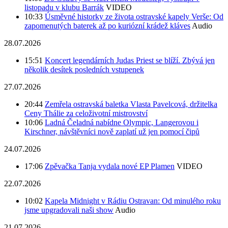
listopadu v klubu Barrák
VIDEO
10:33
Úsměvné historky ze života ostravské kapely Verše: Od
zapomenutých baterek až po kuriózní krádež kláves
Audio
28.07.2026
15:51
Koncert legendárních Judas Priest se blíží. Zbývá jen
několik desítek posledních vstupenek
27.07.2026
20:44
Zemřela ostravská baletka Vlasta Pavelcová, držitelka
Ceny Thálie za celoživotní mistrovství
10:06
Ladná Čeladná nabídne Olympic, Langerovou i
Kirschner, návštěvníci nově zaplatí už jen pomocí čipů
24.07.2026
17:06
Zpěvačka Tanja vydala nové EP Plamen
VIDEO
22.07.2026
10:02
Kapela Midnight v Rádiu Ostravan: Od minulého roku
jsme upgradovali naši show
Audio
21.07.2026