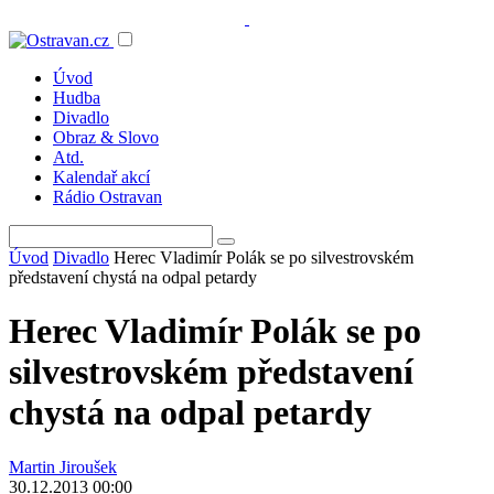
Úvod
Hudba
Divadlo
Obraz & Slovo
Atd.
Kalendař akcí
Rádio Ostravan
Úvod
Divadlo
Herec Vladimír Polák se po silvestrovském
představení chystá na odpal petardy
Herec Vladimír Polák se po
silvestrovském představení
chystá na odpal petardy
Martin Jiroušek
30.12.2013 00:00