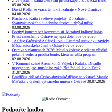
Živé vysílání Rádia Ostravan přivítá kapelu KuKačka Band
05.08.2026
David Koller se vrací, tentokrát zahraje v Nové Osmičce
04.08.2026
Plachetka, Katta i světové projekty. Do zahájení
Svatováclavského hudebního festivalu zbývá měsíc
03.08.2026
Poctivý koncert bez kompromisů. Metaloví králové Judas
Priest zanechali v Ostravě nejlepší dojem
03.08.2026
„Ať žije Grónsko! Ať žije Litva!“ Literární suroviny uzavřely
Měsíc autorského čtení v Ostravě
02.08.2026
Ostrava v plamenech 2026: Metal s kořeny v odkazu předků,
pekelné vedro a prudká bouře, která narušila program
02.08.2026
V Komorní scéně Aréna končí Vůjtek i Kaluža. Divadlo
nevygenerujete, musíte ho zažít, říká ředitel Jakub Tichý
31.07.2026
Bratříčku, drž sa! Česko-slovenské dějiny na výstavě Matúše
Maťátka v Galerii výtvarného umění v Ostravě
30.07.2026
Podpořte hudbu