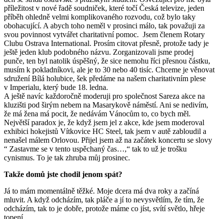
příležitost v nové řadě soudniček, které točí Česká televize, jeden
příběh ohledně velmi komplikovaného rozvodu, což bylo taky
obohacující. A abych toho neměl v prosinci málo, tak považuji za
svou povinnost vytvářet charitativní pomoc. Jsem členem Rotary
Clubu Ostrava International. Prosím citovat přesně, protože tady je
ještě jeden klub podobného názvu. Zorganizovali jsme prodej
punče, ten byl natolik úspěšný, že sice nemohu říci přesnou částku,
musím k pokladníkovi, ale je to 30 nebo 40 tisíc. Chceme je věnovat
sdružení Bílá holubice, šek předáme na našem charitativním plese
v Imperialu, který bude 18. ledna.
A ještě navíc každoročně moderuji pro společnost Sareza akce na
kluzišti pod širým nebem na Masarykově náměstí. Ani se nedivím,
že má žena má pocit, že nedávám Vánocům to, co bych měl.
Největší paradox je, že když jsem jel z akce, kde jsem moderoval
exhibici hokejistů Vítkovice HC Steel, tak jsem v autě zabloudil a
nenašel málem Orlovou. Přijel jsem až na začátek koncertu se slovy
“ Zastavme se v tento uspěchaný čas…,“ tak to už je trošku
cynismus. To je tak zhruba můj prosinec.
Takže domů jste chodil jenom spát?
Já to mám momentálně těžké. Moje dcera má dva roky a začíná
mluvit. A když odcházím, tak pláče a jí to nevysvětlím, že tím, že
odcházím, tak to je dobře, protože máme co jíst, svítí světlo, hřeje
topení.