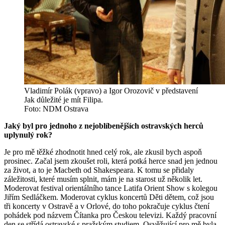
Vladimír Polák (vpravo) a Igor Orozovič v představení
Jak důležité je mít Filipa.
Foto: NDM Ostrava
Jaký byl pro jednoho z nejoblíbenějších ostravských herců
uplynulý rok?
Je pro mě těžké zhodnotit hned celý rok, ale zkusil bych aspoň
prosinec. Začal jsem zkoušet roli, která potká herce snad jen jednou
za život, a to je Macbeth od Shakespeara. K tomu se přidaly
záležitosti, které musím splnit, mám je na starost už několik let.
Moderovat festival orientálního tance Latifa Orient Show s kolegou
Jiřím Sedláčkem. Moderovat cyklus koncertů Děti dětem, což jsou
tři koncerty v Ostravě a v Orlové, do toho pokračuje cyklus čtení
pohádek pod názvem Čítanka pro Českou televizi. Každý pracovní
den se střídá ostravské s pražským studiem. Osvěžující pro mě byla