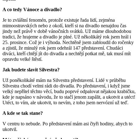
A co tedy Vánoce a divadlo?
Je to zvláštní fenomén, protože existuje řada lidí, zejména
mimoostravských nebo z okolí, kteří si na divadlo nenajdou čas
jindy než právě v době vánočních svátků. Už máme dlouhodobou
tradici, že hrajeme a divadlo je plné. Už několikátý rok jsem hrál i
25. prosince. Což je i výhoda. Nechtěně jsem zabloudil do ročenky
a zjistil, že minulý rok jsem odehrál 147 představení. Chudáci
diváci, kteří chtějí jít do divadla a nechtějí potkat mě, tak musí mít
opravdu velké štěstí.
Jak budete slavit Silvestra?
Už poněkolikáté mám na Silvestra představení. Lidé v průběhu
Silvestra chodí velmi rádi do divadla. Po představení, i když jsme
velký nepřítel těchto věcí, budu poprvé odpalovat nějakou krabičku,
kde je napsáno v návodu, že to stačí jenom zapálit, a ukotvit a utéct!
Utéct, to vím, ale ukotvit, to nevím, z toho jsem nervózní už teď.
A kde se tak stane?
V centru to nebude. Po představení mám asi čtyři hodiny, abych to
ukotvil.