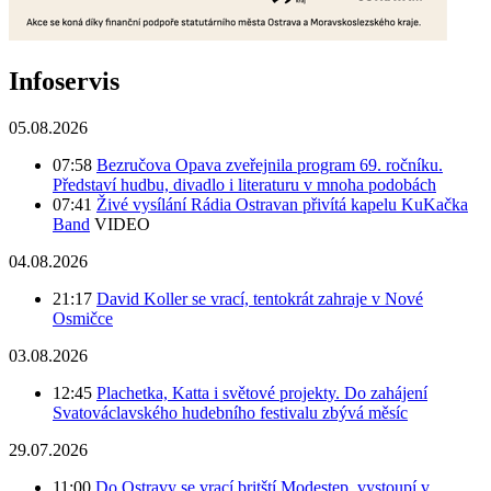
Infoservis
05.08.2026
07:58
Bezručova Opava zveřejnila program 69. ročníku.
Představí hudbu, divadlo i literaturu v mnoha podobách
07:41
Živé vysílání Rádia Ostravan přivítá kapelu KuKačka
Band
VIDEO
04.08.2026
21:17
David Koller se vrací, tentokrát zahraje v Nové
Osmičce
03.08.2026
12:45
Plachetka, Katta i světové projekty. Do zahájení
Svatováclavského hudebního festivalu zbývá měsíc
29.07.2026
11:00
Do Ostravy se vrací britští Modestep, vystoupí v