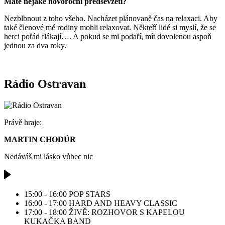
Máte nějaké novoroční předsevzetí?
Nezblbnout z toho všeho. Nacházet plánovaně čas na relaxaci. Aby
také členové mé rodiny mohli relaxovat. Někteří lidé si myslí, že se
herci pořád flákají…. A pokud se mi podaří, mít dovolenou aspoň
jednou za dva roky.
Rádio Ostravan
Právě hraje:
MARTIN CHODÚR
Nedáváš mi lásko vůbec nic
15:00 - 16:00
POP STARS
16:00 - 17:00
HARD AND HEAVY CLASSIC
17:00 - 18:00
ŽIVĚ: ROZHOVOR S KAPELOU
KUKAČKA BAND