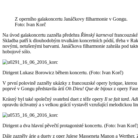
Z operního galakoncertu Janáčkovy filharmonie v Gongu.
Foto: Ivan Korč
Na úvod galakoncertu zazněla předehra
Římský karneval
francouzskéh
Skladba patří k dlouhodobým trvalkám koncertních pódií, třeba v Rakou
novými, netušenými barvami. Janáčkova filharmonie zahrála pod tak
hobojové sólo.
Dirigent Lukasz Borowicz během koncertu. (Foto: Ivan Korč)
V první polovině zazněly ukázky z francouzské opery lyrique, kterou 
poprvé v Gongu představila árií
Oh Dieu! Que de bijoux
z opery Faust
Krásný byl také společný svatební duet z téže opery
Il se fait tard. 
opravdu úchvatný a s velkou grácií vystavěl vzrušující melodickou l
Dirigent a dva hlavní pěvečtí protagonisté koncertu. (Foto: Ivan Korč
Dále zazněly árie a duety z oper Julese Masseneta Manon a Werther. Zd