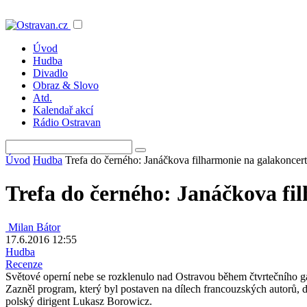
Úvod
Hudba
Divadlo
Obraz & Slovo
Atd.
Kalendař akcí
Rádio Ostravan
Úvod
Hudba
Trefa do černého: Janáčkova filharmonie na galakoncer
Trefa do černého: Janáčkova fi
Milan Bátor
17.6.2016 12:55
Hudba
Recenze
Světové operní nebe se rozklenulo nad Ostravou během čtvrtečního g
Zazněl program, který byl postaven na dílech francouzských autorů, 
polský dirigent Lukasz Borowicz.