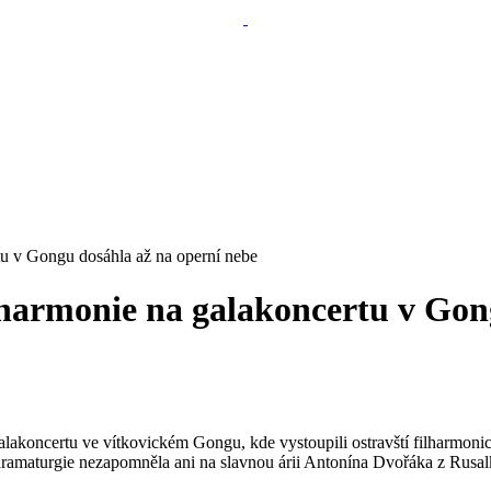
tu v Gongu dosáhla až na operní nebe
lharmonie na galakoncertu v Gon
alakoncertu ve vítkovickém Gongu, kde vystoupili ostravští filharmoni
dramaturgie nezapomněla ani na slavnou árii Antonína Dvořáka z Rusal