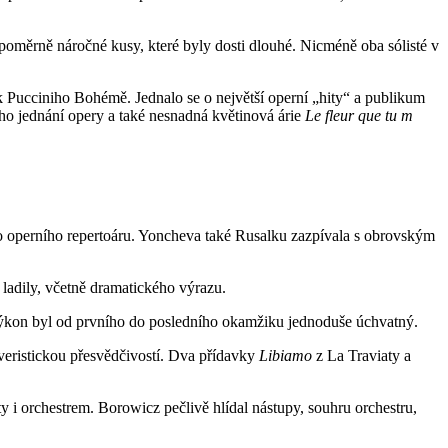
 poměrně náročné kusy, které byly dosti dlouhé. Nicméně oba sólisté v
 Pucciniho Bohémě. Jednalo se o největší operní „hity“ a publikum
ho jednání opery a také nesnadná květinová árie
Le fleur que tu m
ho operního repertoáru. Yoncheva také Rusalku zazpívala s obrovským
 ladily, včetně dramatického výrazu.
 výkon byl od prvního do posledního okamžiku jednoduše úchvatný.
eristickou přesvědčivostí. Dva přídavky
Libiamo
z La Traviaty a
y i orchestrem. Borowicz pečlivě hlídal nástupy, souhru orchestru,