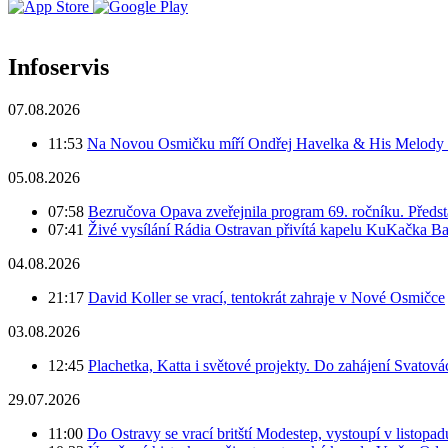
Infoservis
07.08.2026
11:53
Na Novou Osmičku míří Ondřej Havelka & His Melody M
05.08.2026
07:58
Bezručova Opava zveřejnila program 69. ročníku. Předst
07:41
Živé vysílání Rádia Ostravan přivítá kapelu KuKačka B
04.08.2026
21:17
David Koller se vrací, tentokrát zahraje v Nové Osmičce
03.08.2026
12:45
Plachetka, Katta i světové projekty. Do zahájení Svatov
29.07.2026
11:00
Do Ostravy se vrací britští Modestep, vystoupí v listopa