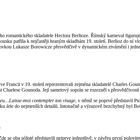
o romantického skladatele Hectora Berlioze. Římský karneval figuruje 
sku patřila k nejčastěji hraným skladbám 19. století. Berlioz do ní vlo
tovkou Lukasze Borowicze přesvědčivě v dynamickém ztvárnění i jedn
ve Francii v 19. století reprezentovali zejména skladatelé Charles Go
 Charlese Gounoda. Její sametový soprán se rozezněl s přesvědčivostí v
Adieu…Laisse-moi contempler ton visage
, v němž se poprvé představil Pi
inku árie do nejmenších detailů. Intonačně a výrazově bezchybný byl B
)
e se oba sólisté představili nejprve jednotlivě, v závěru první polovi