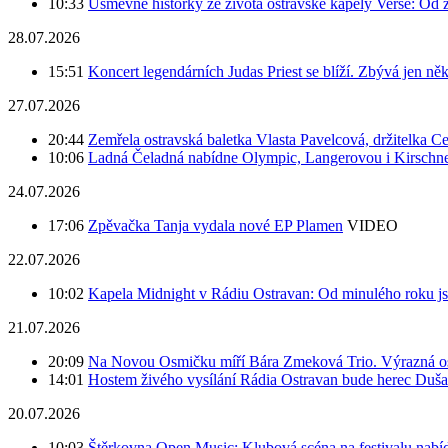
10:33
Úsměvné historky ze života ostravské kapely Verše: Od 
28.07.2026
15:51
Koncert legendárních Judas Priest se blíží. Zbývá jen ně
27.07.2026
20:44
Zemřela ostravská baletka Vlasta Pavelcová, držitelka Ce
10:06
Ladná Čeladná nabídne Olympic, Langerovou i Kirschner,
24.07.2026
17:06
Zpěvačka Tanja vydala nové EP Plamen
VIDEO
22.07.2026
10:02
Kapela Midnight v Rádiu Ostravan: Od minulého roku j
21.07.2026
20:09
Na Novou Osmičku míří Bára Zmeková Trio. Výrazná oso
14:01
Hostem živého vysílání Rádia Ostravan bude herec Duš
20.07.2026
10:03
Štěrkovna Open Music: Klubová scéna na festivalu nabíd