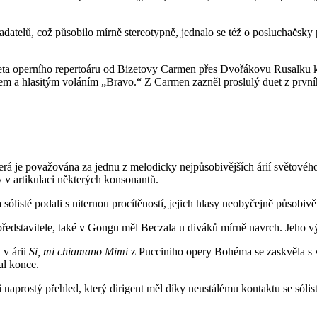
adatelů, což působilo mírně stereotypně, jednalo se též o posluchačsky
eta operního repertoáru od Bizetovy Carmen přes Dvořákovu Rusalku k
kem a hlasitým voláním „Bravo.“ Z Carmen zazněl proslulý duet z první
terá je považována za jednu z melodicky nejpůsobivějších árií světové
 v artikulaci některých konsonantů.
sólisté podali s niternou procítěností, jejich hlasy neobyčejně působivě
 představitele, také v Gongu měl Beczala u diváků mírně navrch. Jeho
 v árii
Si, mi chiamano Mimi
z Pucciniho opery Bohéma se zaskvěla s v
al konce.
aprostý přehled, který dirigent měl díky neustálému kontaktu se sólist