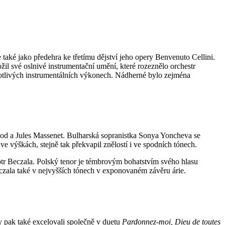
také jako předehra ke třetímu dějství jeho opery Benvenuto Cellini.
žil své oslnivé instrumentační umění, které rozeznělo orchestr
otlivých instrumentálních výkonech. Nádherné bylo zejména
unod a Jules Massenet. Bulharská sopranistka Sonya Yoncheva se
e výškách, stejně tak překvapil znělostí i ve spodních tónech.
otr Beczala. Polský tenor je témbrovým bohatstvím svého hlasu
eczala také v nejvyšších tónech v exponovaném závěru árie.
ny pak také excelovali společně v duetu
Pardonnez-moi, Dieu de toutes