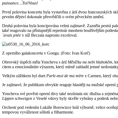
puissance…Toi!Vous!
První polovina koncertu byla vystavěna z árií dvou francouzských skl
prvním dějství dokonale přesvědčili o svém pěveckém umění.
Druhá polovina byla koncipována velmi zajímavě. Zazněla pestrá pal
také reagovalo na přístupnější repertoár mnohem bouřlivějším potles
´avais jetée
v níž Beczala naprosto exceloval.
Z operního galakoncertu v Gongu. (Foto: Ivan Korč)
Obrovský úspěch měla Yoncheva s árií
Měsíčku na nebi hlubokém
, k
citem a emocionálním výrazem, který mírně zahladil jemné nedostatky
Velkým zážitkem byl duet
Parle-moi de ma mère
z Carmen, který oba 
Je zajímavé, že publikum obvykle reaguje hlasitěji na mužské operní
Yoncheva své pověsti operní divy také nezůstala nic dlužna a zejména
Lippen schweigen
z Veselé vdovy byly skvěle vybrány a potlesk nebr
Orchestr pod vedením Lukáše Borowizce hrál výborně, velice oceňuji n
tempovou vyváženost sólistů a filharmonie.