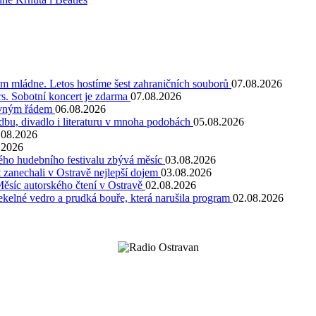
kum mládne. Letos hostíme šest zahraničních souborů
07.08.2026
. Sobotní koncert je zdarma
07.08.2026
pevným řádem
06.08.2026
dbu, divadlo i literaturu v mnoha podobách
05.08.2026
.08.2026
.2026
kého hudebního festivalu zbývá měsíc
03.08.2026
 zanechali v Ostravě nejlepší dojem
03.08.2026
Měsíc autorského čtení v Ostravě
02.08.2026
kelné vedro a prudká bouře, která narušila program
02.08.2026