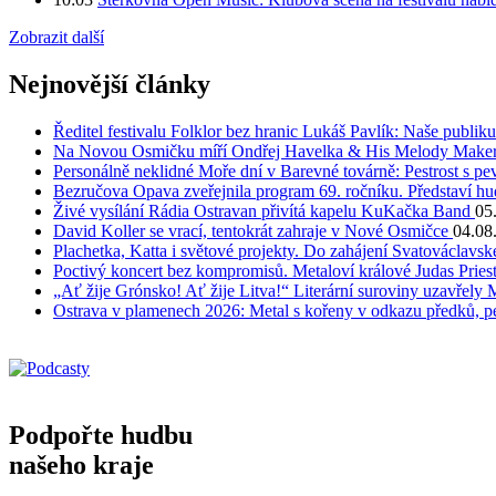
Zobrazit další
Nejnovější články
Ředitel festivalu Folklor bez hranic Lukáš Pavlík: Naše publi
Na Novou Osmičku míří Ondřej Havelka & His Melody Makers
Personálně neklidné Moře dní v Barevné továrně: Pestrost s 
Bezručova Opava zveřejnila program 69. ročníku. Představí hu
Živé vysílání Rádia Ostravan přivítá kapelu KuKačka Band
05
David Koller se vrací, tentokrát zahraje v Nové Osmičce
04.08
Plachetka, Katta i světové projekty. Do zahájení Svatováclavs
Poctivý koncert bez kompromisů. Metaloví králové Judas Priest
„Ať žije Grónsko! Ať žije Litva!“ Literární suroviny uzavřely 
Ostrava v plamenech 2026: Metal s kořeny v odkazu předků, pe
Podpořte hudbu
našeho kraje