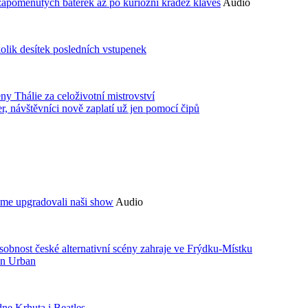
zapomenutých baterek až po kuriózní krádež kláves
Audio
kolik desítek posledních vstupenek
ny Thálie za celoživotní mistrovství
 návštěvníci nově zaplatí už jen pomocí čipů
sme upgradovali naši show
Audio
bnost české alternativní scény zahraje ve Frýdku-Místku
an Urban
ne Krhuta i Beatles