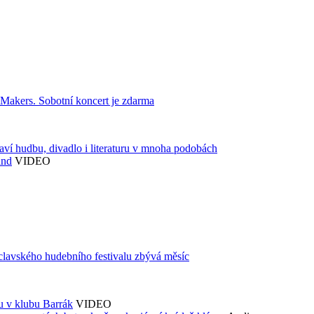
akers. Sobotní koncert je zdarma
aví hudbu, divadlo i literaturu v mnoha podobách
and
VIDEO
áclavského hudebního festivalu zbývá měsíc
du v klubu Barrák
VIDEO