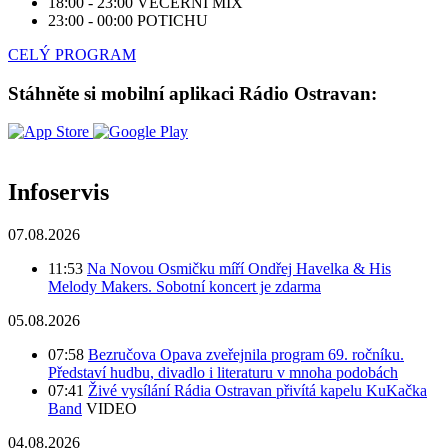
18:00 - 23:00
VEČERNÍ MIX
23:00 - 00:00
POTICHU
CELÝ PROGRAM
Stáhněte si mobilní aplikaci Rádio Ostravan:
Infoservis
07.08.2026
11:53
Na Novou Osmičku míří Ondřej Havelka & His
Melody Makers. Sobotní koncert je zdarma
05.08.2026
07:58
Bezručova Opava zveřejnila program 69. ročníku.
Představí hudbu, divadlo i literaturu v mnoha podobách
07:41
Živé vysílání Rádia Ostravan přivítá kapelu KuKačka
Band
VIDEO
04.08.2026