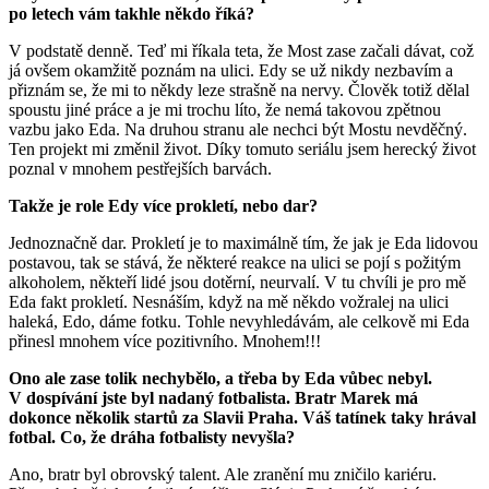
po letech vám takhle někdo říká?
V podstatě denně. Teď mi říkala teta, že Most zase začali dávat, což
já ovšem okamžitě poznám na ulici. Edy se už nikdy nezbavím a
přiznám se, že mi to někdy leze strašně na nervy. Člověk totiž dělal
spoustu jiné práce a je mi trochu líto, že nemá takovou zpětnou
vazbu jako Eda. Na druhou stranu ale nechci být Mostu nevděčný.
Ten projekt mi změnil život. Díky tomuto seriálu jsem herecký život
poznal v mnohem pestřejších barvách.
Takže je role Edy více prokletí, nebo dar?
Jednoznačně dar. Prokletí je to maximálně tím, že jak je Eda lidovou
postavou, tak se stává, že některé reakce na ulici se pojí s požitým
alkoholem, někteří lidé jsou dotěrní, neurvalí. V tu chvíli je pro mě
Eda fakt prokletí. Nesnáším, když na mě někdo vožralej na ulici
haleká, Edo, dáme fotku. Tohle nevyhledávám, ale celkově mi Eda
přinesl mnohem více pozitivního. Mnohem!!!
Ono ale zase tolik nechybělo, a třeba by Eda vůbec nebyl.
V dospívání jste byl nadaný fotbalista. Bratr Marek má
dokonce několik startů za Slavii Praha. Váš tatínek taky hrával
fotbal. Co, že dráha fotbalisty nevyšla?
Ano, bratr byl obrovský talent. Ale zranění mu zničilo kariéru.