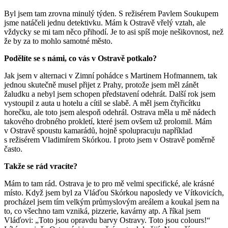
Byl jsem tam zrovna minulý týden. S režisérem Pavlem Soukupem
jsme natáčeli jednu detektivku. Mám k Ostravě vřelý vztah, ale
vždycky se mi tam něco přihodí. Je to asi spíš moje nešikovnost, než
že by za to mohlo samotné město.
Podělíte se s námi, co vás v Ostravě potkalo?
Jak jsem v alternaci v Zimní pohádce s Martinem Hofmannem, tak
jednou skutečně musel přijet z Prahy, protože jsem měl zánět
žaludku a nebyl jsem schopen představení odehrát. Další rok jsem
vystoupil z auta u hotelu a cítil se slabě. A měl jsem čtyřicítku
horečku, ale toto jsem alespoň odehrál. Ostrava měla u mě nádech
takového drobného prokletí, které jsem ovšem už prolomil. Mám
v Ostravě spoustu kamarádů, hojně spolupracuju například
s režisérem Vladimírem Skórkou. I proto jsem v Ostravě poměrně
často.
Takže se rád vracíte?
Mám to tam rád. Ostrava je to pro mě velmi specifické, ale krásné
místo. Když jsem byl za Vláďou Skórkou naposledy ve Vítkovicích,
procházel jsem tím velkým průmyslovým areálem a koukal jsem na
to, co všechno tam vzniká, pizzerie, kavárny atp. A říkal jsem
Vláďovi: „Toto jsou opravdu barvy Ostravy. Toto jsou colours!“