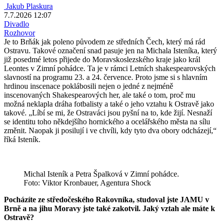
Jakub Plaskura
7.7.2026 12:07
Divadlo
Rozhovor
Je to Brňák jak poleno původem ze středních Čech, který má rád
Ostravu. Takové označení snad pasuje jen na Michala Isteníka, který
již posedmé letos přijede do Moravskoslezského kraje jako král
Leontes v Zimní pohádce. Ta je v rámci Letních shakespearovských
slavností na programu 23. a 24. července. Proto jsme si s hlavním
hrdinou inscenace poklábosili nejen o jedné z nejméně
inscenovaných Shakespearových her, ale také o tom, proč mu
možná neklapla dráha fotbalisty a také o jeho vztahu k Ostravě jako
takové. „Líbí se mi, že Ostraváci jsou pyšní na to, kde žijí. Nesnaží
se identitu toho někdejšího hornického a ocelářského města na sílu
změnit. Naopak ji posilují i ve chvíli, kdy tyto dva obory odcházejí,“
říká Isteník.
Michal Isteník a Petra Špalková v Zimní pohádce.
Foto: Viktor Kronbauer, Agentura Shock
Pocházíte ze středočeského Rakovníka, studoval jste JAMU v
Brně a na jihu Moravy jste také zakotvil. Jaký vztah ale máte k
Ostravě?