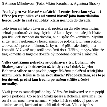
S Alenou Mihulovou. (Foto: Viktor Kronbauer, Agentura Shock)
Je a byl pro vás hlavně v začátcích Leontes hereckou výzvou?
Přece jen republika vás asi vnímá hlavně jako komediálního
herce. Tedy ta část republiky, která nechodí do divadla.
Toto jsem ani jako výzvu nebral, protože na divadle jsem možná
sehrál paradoxně víc tragických než komických rolí, ale jak říkáte,
pro lidi, kteří nechodí do divadla, budu spíše tím komikem. Myslím
si, že jsem tragikomický herec, mám obě polohy. Lidi vám přitom
z devadesáti procent řeknou, že by na mě přišli, ale chtějí jít na
komedii. V životě mají totiž problémů dost. Těžko jim vysvětlíte, že
tragikomedie či tragédie dokáže být podobně očistná a zábavná.
Velká část Zimní pohádky se odehrává v tzv. Bohemii, ale
Shakespeare byl kritizován už tehdy ve své době, že jeho
Bohemia vůbec neodpovídá geografickému položení tehdejšího
území Čech. Řešili se to na zkouškách? Předpokládám, že i to je
ten důvod, proč si tam trochu po našem střílíte z české
mentality.
Vzali jsme to samozřejmě do hry. V českém království se tam popíjí
pivo a podobně. Co se týká Shakespeara a Bohemie, myslím si, že
on si s tím moc hlavu nelámal. V jeho hrách se objevují poslové
s informacemi, které ani nemohli nikde získat. Vůbec bych se