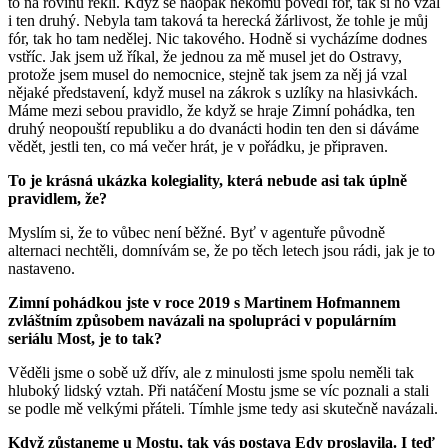
to na rovinu řekli. Když se naopak někomu povedl fór, tak si ho vzal
i ten druhý. Nebyla tam taková ta herecká žárlivost, že tohle je můj
fór, tak ho tam nedělej. Nic takového. Hodně si vycházíme dodnes
vstříc. Jak jsem už říkal, že jednou za mě musel jet do Ostravy,
protože jsem musel do nemocnice, stejně tak jsem za něj já vzal
nějaké představení, když musel na zákrok s uzlíky na hlasivkách.
Máme mezi sebou pravidlo, že když se hraje Zimní pohádka, ten
druhý neopouští republiku a do dvanácti hodin ten den si dáváme
vědět, jestli ten, co má večer hrát, je v pořádku, je připraven.
To je krásná ukázka kolegiality, která nebude asi tak úplně
pravidlem, že?
Myslím si, že to vůbec není běžné. Byť v agentuře původně
alternaci nechtěli, domnívám se, že po těch letech jsou rádi, jak je to
nastaveno.
Zimní pohádkou jste v roce 2019 s Martinem Hofmannem
zvláštním způsobem navázali na spolupráci v populárním
seriálu Most, je to tak?
Věděli jsme o sobě už dřív, ale z minulosti jsme spolu neměli tak
hluboký lidský vztah. Při natáčení Mostu jsme se víc poznali a stali
se podle mě velkými přáteli. Tímhle jsme tedy asi skutečně navázali.
Když zůstaneme u Mostu, tak vás postava Edy proslavila. I teď