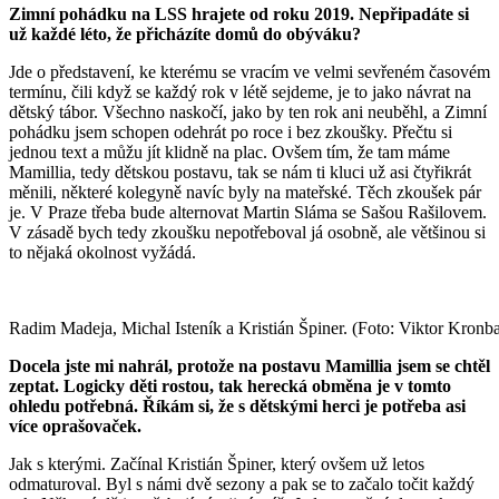
Zimní pohádku na LSS hrajete od roku 2019. Nepřipadáte si
už každé léto, že přicházíte domů do obýváku?
Jde o představení, ke kterému se vracím ve velmi sevřeném časovém
termínu, čili když se každý rok v létě sejdeme, je to jako návrat na
dětský tábor. Všechno naskočí, jako by ten rok ani neuběhl, a Zimní
pohádku jsem schopen odehrát po roce i bez zkoušky. Přečtu si
jednou text a můžu jít klidně na plac. Ovšem tím, že tam máme
Mamillia, tedy dětskou postavu, tak se nám ti kluci už asi čtyřikrát
měnili, některé kolegyně navíc byly na mateřské. Těch zkoušek pár
je. V Praze třeba bude alternovat Martin Sláma se Sašou Rašilovem.
V zásadě bych tedy zkoušku nepotřeboval já osobně, ale většinou si
to nějaká okolnost vyžádá.
Radim Madeja, Michal Isteník a Kristián Špiner. (Foto: Viktor Kronb
Docela jste mi nahrál, protože na postavu Mamillia jsem se chtěl
zeptat. Logicky děti rostou, tak herecká obměna je v tomto
ohledu potřebná. Říkám si, že s dětskými herci je potřeba asi
více oprašovaček.
Jak s kterými. Začínal Kristián Špiner, který ovšem už letos
odmaturoval. Byl s námi dvě sezony a pak se to začalo točit každý