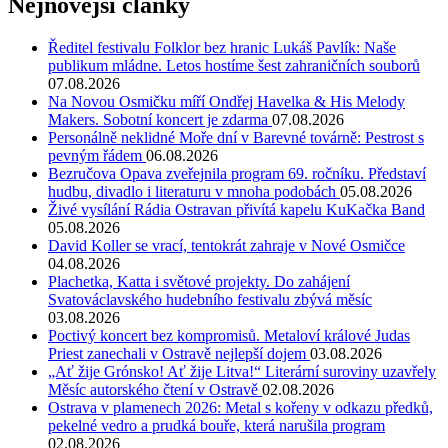
Nejnovější články
Ředitel festivalu Folklor bez hranic Lukáš Pavlík: Naše
publikum mládne. Letos hostíme šest zahraničních souborů
07.08.2026
Na Novou Osmičku míří Ondřej Havelka & His Melody
Makers. Sobotní koncert je zdarma
07.08.2026
Personálně neklidné Moře dní v Barevné továrně: Pestrost s
pevným řádem
06.08.2026
Bezručova Opava zveřejnila program 69. ročníku. Představí
hudbu, divadlo i literaturu v mnoha podobách
05.08.2026
Živé vysílání Rádia Ostravan přivítá kapelu KuKačka Band
05.08.2026
David Koller se vrací, tentokrát zahraje v Nové Osmičce
04.08.2026
Plachetka, Katta i světové projekty. Do zahájení
Svatováclavského hudebního festivalu zbývá měsíc
03.08.2026
Poctivý koncert bez kompromisů. Metaloví králové Judas
Priest zanechali v Ostravě nejlepší dojem
03.08.2026
„Ať žije Grónsko! Ať žije Litva!“ Literární suroviny uzavřely
Měsíc autorského čtení v Ostravě
02.08.2026
Ostrava v plamenech 2026: Metal s kořeny v odkazu předků,
pekelné vedro a prudká bouře, která narušila program
02.08.2026