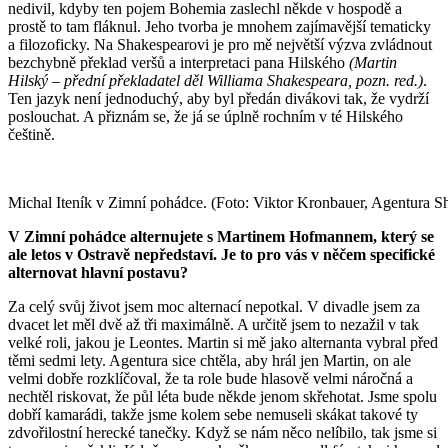
nedivil, kdyby ten pojem Bohemia zaslechl někde v hospodě a
prostě to tam fláknul. Jeho tvorba je mnohem zajímavější tematicky
a filozoficky. Na Shakespearovi je pro mě největší výzva zvládnout
bezchybně překlad veršů a interpretaci pana Hilského
(Martin
Hilský – přední překladatel děl Williama Shakespeara, pozn. red.)
.
Ten jazyk není jednoduchý, aby byl předán divákovi tak, že vydrží
poslouchat. A přiznám se, že já se úplně rochním v té Hilského
češtině.
Michal Iteník v Zimní pohádce. (Foto: Viktor Kronbauer, Agentura S
V Zimní pohádce alternujete s Martinem Hofmannem, který se
ale letos v Ostravě nepředstaví. Je to pro vás v něčem specifické
alternovat hlavní postavu?
Za celý svůj život jsem moc alternací nepotkal. V divadle jsem za
dvacet let měl dvě až tři maximálně. A určitě jsem to nezažil v tak
velké roli, jakou je Leontes. Martin si mě jako alternanta vybral před
těmi sedmi lety. Agentura sice chtěla, aby hrál jen Martin, on ale
velmi dobře rozklíčoval, že ta role bude hlasově velmi náročná a
nechtěl riskovat, že půl léta bude někde jenom skřehotat. Jsme spolu
dobří kamarádi, takže jsme kolem sebe nemuseli skákat takové ty
zdvořilostní herecké tanečky. Když se nám něco nelíbilo, tak jsme si