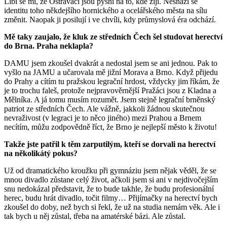
Líbí se mi, že Ostraváci jsou pyšní na to, kde žijí. Nesnaží se
identitu toho někdejšího hornického a ocelářského města na sílu
změnit. Naopak ji posilují i ve chvíli, kdy průmyslová éra odchází.
Mě taky zaujalo, že kluk ze středních Čech šel studovat herectví
do Brna. Praha neklapla?
DAMU jsem zkoušel dvakrát a nedostal jsem se ani jednou. Pak to
vyšlo na JAMU a učarovala mě jižní Morava a Brno. Když přijedu
do Prahy a cítím tu pražskou legrační hrdost, vždycky jim říkám, že
je to trochu faleš, protože nejpravověrnější Pražáci jsou z Kladna a
Mělníka. A já tomu musím rozumět. Jsem stejně legrační brněnský
patriot ze středních Čech. Ale vážně, jakkoli žádnou skutečnou
nevraživost (v legraci je to něco jiného) mezi Prahou a Brnem
necítím, můžu zodpovědně říct, že Brno je nejlepší město k životu!
Takže jste patřil k těm zarputilým, kteří se dorvali na herectví
na několikátý pokus?
Už od dramatického kroužku při gymnáziu jsem nějak věděl, že se
mnou divadlo zůstane celý život, ačkoli jsem si ani v nejdivočejším
snu nedokázal představit, že to bude takhle, že budu profesionální
herec, budu hrát divadlo, točit filmy… Přijímačky na herectví bych
zkoušel do doby, než bych si řekl, že už na studia nemám věk. Ale i
tak bych u něj zůstal, třeba na amatérské bázi. Ale zůstal.