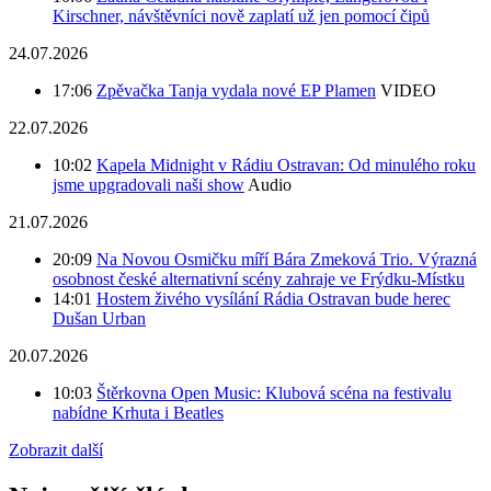
Kirschner, návštěvníci nově zaplatí už jen pomocí čipů
24.07.2026
17:06
Zpěvačka Tanja vydala nové EP Plamen
VIDEO
22.07.2026
10:02
Kapela Midnight v Rádiu Ostravan: Od minulého roku
jsme upgradovali naši show
Audio
21.07.2026
20:09
Na Novou Osmičku míří Bára Zmeková Trio. Výrazná
osobnost české alternativní scény zahraje ve Frýdku-Místku
14:01
Hostem živého vysílání Rádia Ostravan bude herec
Dušan Urban
20.07.2026
10:03
Štěrkovna Open Music: Klubová scéna na festivalu
nabídne Krhuta i Beatles
Zobrazit další