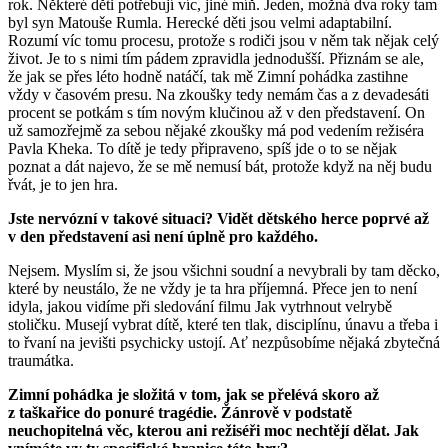
rok. Některé děti potřebují víc, jiné míň. Jeden, možná dva roky tam
byl syn Matouše Rumla. Herecké děti jsou velmi adaptabilní.
Rozumí víc tomu procesu, protože s rodiči jsou v něm tak nějak celý
život. Je to s nimi tím pádem zpravidla jednodušší. Přiznám se ale,
že jak se přes léto hodně natáčí, tak mě Zimní pohádka zastihne
vždy v časovém presu. Na zkoušky tedy nemám čas a z devadesáti
procent se potkám s tím novým klučinou až v den představení. On
už samozřejmě za sebou nějaké zkoušky má pod vedením režiséra
Pavla Kheka. To dítě je tedy připraveno, spíš jde o to se nějak
poznat a dát najevo, že se mě nemusí bát, protože když na něj budu
řvát, je to jen hra.
Jste nervózní v takové situaci? Vidět dětského herce poprvé až
v den představení asi není úplně pro každého.
Nejsem. Myslím si, že jsou všichni soudní a nevybrali by tam děcko,
které by neustálo, že ne vždy je ta hra příjemná. Přece jen to není
idyla, jakou vidíme při sledování filmu Jak vytrhnout velrybě
stoličku. Musejí vybrat dítě, které ten tlak, disciplínu, únavu a třeba i
to řvaní na jevišti psychicky ustojí. Ať nezpůsobíme nějaká zbytečná
traumátka.
Zimní pohádka je složitá v tom, jak se přelévá skoro až
z taškařice do ponuré tragédie. Žánrově v podstatě
neuchopitelná věc, kterou ani režiséři moc nechtějí dělat. Jak