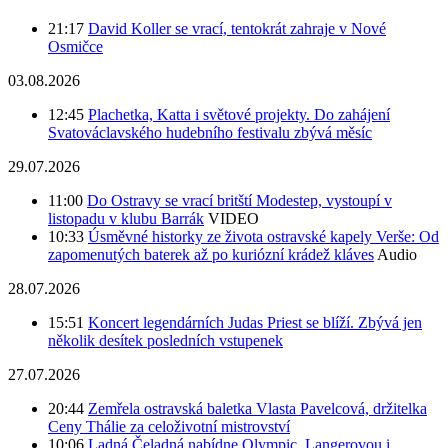
21:17
David Koller se vrací, tentokrát zahraje v Nové
Osmičce
03.08.2026
12:45
Plachetka, Katta i světové projekty. Do zahájení
Svatováclavského hudebního festivalu zbývá měsíc
29.07.2026
11:00
Do Ostravy se vrací britští Modestep, vystoupí v
listopadu v klubu Barrák
VIDEO
10:33
Úsměvné historky ze života ostravské kapely Verše: Od
zapomenutých baterek až po kuriózní krádež kláves
Audio
28.07.2026
15:51
Koncert legendárních Judas Priest se blíží. Zbývá jen
několik desítek posledních vstupenek
27.07.2026
20:44
Zemřela ostravská baletka Vlasta Pavelcová, držitelka
Ceny Thálie za celoživotní mistrovství
10:06
Ladná Čeladná nabídne Olympic, Langerovou i