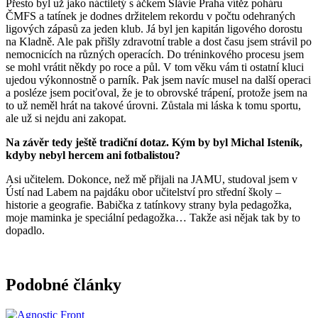
Přesto byl už jako náctiletý s áčkem Slávie Praha vítěz poháru
ČMFS a tatínek je dodnes držitelem rekordu v počtu odehraných
ligových zápasů za jeden klub. Já byl jen kapitán ligového dorostu
na Kladně. Ale pak přišly zdravotní trable a dost času jsem strávil po
nemocnicích na různých operacích. Do tréninkového procesu jsem
se mohl vrátit někdy po roce a půl. V tom věku vám ti ostatní kluci
ujedou výkonnostně o parník. Pak jsem navíc musel na další operaci
a posléze jsem pociťoval, že je to obrovské trápení, protože jsem na
to už neměl hrát na takové úrovni. Zůstala mi láska k tomu sportu,
ale už si nejdu ani zakopat.
Na závěr tedy ještě tradiční dotaz. Kým by byl Michal Isteník,
kdyby nebyl hercem ani fotbalistou?
Asi učitelem. Dokonce, než mě přijali na JAMU, studoval jsem v
Ústí nad Labem na pajdáku obor učitelství pro střední školy –
historie a geografie. Babička z tatínkovy strany byla pedagožka,
moje maminka je speciální pedagožka… Takže asi nějak tak by to
dopadlo.
Podobné články