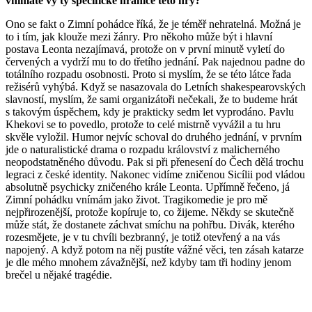
vnímáte vy ty specifické hranice této hry?
Ono se fakt o Zimní pohádce říká, že je téměř nehratelná. Možná je
to i tím, jak klouže mezi žánry. Pro někoho může být i hlavní
postava Leonta nezajímavá, protože on v první minutě vyletí do
červených a vydrží mu to do třetího jednání. Pak najednou padne do
totálního rozpadu osobnosti. Proto si myslím, že se této látce řada
režisérů vyhýbá. Když se nasazovala do Letních shakespearovských
slavností, myslím, že sami organizátoři nečekali, že to budeme hrát
s takovým úspěchem, kdy je prakticky sedm let vyprodáno. Pavlu
Khekovi se to povedlo, protože to celé mistrně vyvážil a tu hru
skvěle vyložil. Humor nejvíc schoval do druhého jednání, v prvním
jde o naturalistické drama o rozpadu království z malicherného
neopodstatněného důvodu. Pak si při přenesení do Čech dělá trochu
legraci z české identity. Nakonec vidíme zničenou Sicílii pod vládou
absolutně psychicky zničeného krále Leonta. Upřímně řečeno, já
Zimní pohádku vnímám jako život. Tragikomedie je pro mě
nejpřirozenější, protože kopíruje to, co žijeme. Někdy se skutečně
může stát, že dostanete záchvat smíchu na pohřbu. Divák, kterého
rozesmějete, je v tu chvíli bezbranný, je totiž otevřený a na vás
napojený. A když potom na něj pustíte vážné věci, ten zásah katarze
je dle mého mnohem závažnější, než kdyby tam tři hodiny jenom
brečel u nějaké tragédie.