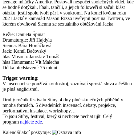
teenage miláčky Ameriky. Postovali nespočet společných videí, kde
se hodně dotýkali, líbali, tančili, a jejich followeři si začali klást
otázku, jestli spolu tvoří pár i v soukromí. Na konci května roku
2021 Jackův kamarád Mason Rizzo uveřejnil post na Twitteru, ve
kterém obviňoval Siennu ze sexuálního obtěžování Jacka.
Režie: Daniela Špinar
Dramaturgie: Jiří Hajdyla
Sienna: Bára Horčičková
Jack: Kamil Bačovský
hlas Masona: Jaroslav Tomáš
hlas Hanumana: Vít Malecha
Délka představení: 75 minut
Trigger warning:
V inscenaci se používá kouřostroj, zaznívají sprostá slova a čeština
je plná anglicismů.
Druhý ročník festivalu Stíny. 4 dny plné skutečných příběhů v
mnoha formách. 5 divadelních inscenací, debaty, projekce,
performativní instalace, workshopy…
To jsou Stíny, festival, který si nechcete nechat ujít. Celý
program
najdete zde
.
Kalendář akcí poskytuje: