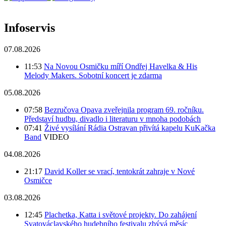
Infoservis
07.08.2026
11:53
Na Novou Osmičku míří Ondřej Havelka & His
Melody Makers. Sobotní koncert je zdarma
05.08.2026
07:58
Bezručova Opava zveřejnila program 69. ročníku.
Představí hudbu, divadlo i literaturu v mnoha podobách
07:41
Živé vysílání Rádia Ostravan přivítá kapelu KuKačka
Band
VIDEO
04.08.2026
21:17
David Koller se vrací, tentokrát zahraje v Nové
Osmičce
03.08.2026
12:45
Plachetka, Katta i světové projekty. Do zahájení
Svatováclavského hudebního festivalu zbývá měsíc