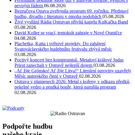
Personálně neklidné Moře dní v Barevné továrně: Pestrost s
pevným řádem
06.08.2026
Bezručova Opava zveřejnila program 69. ročníku. Představí
hudbu, divadlo i literaturu v mnoha podobách
05.08.2026
Živé vysílání Rádia Ostravan přivítá kapelu KuKačka Band
05.08.2026
David Koller se vrací, tentokrát zahraje v Nové Osmičce
04.08.2026
Plachetka, Katta i světové projekty. Do zahájení
Svatováclavského hudebního festivalu zbývá měsíc
03.08.2026
Poctivý koncert bez kompromisů. Metaloví králové Judas
Priest zanechali v Ostravě nejlepší dojem
03.08.2026
„Ať žije Grónsko! Ať žije Litva!“ Literární suroviny uzavřely
Měsíc autorského čtení v Ostravě
02.08.2026
Ostrava v plamenech 2026: Metal s kořeny v odkazu předků,
pekelné vedro a prudká bouře, která narušila program
02.08.2026
Podpořte hudbu
našeho kraje