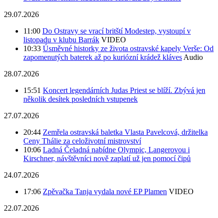
29.07.2026
11:00
Do Ostravy se vrací britští Modestep, vystoupí v
listopadu v klubu Barrák
VIDEO
10:33
Úsměvné historky ze života ostravské kapely Verše: Od
zapomenutých baterek až po kuriózní krádež kláves
Audio
28.07.2026
15:51
Koncert legendárních Judas Priest se blíží. Zbývá jen
několik desítek posledních vstupenek
27.07.2026
20:44
Zemřela ostravská baletka Vlasta Pavelcová, držitelka
Ceny Thálie za celoživotní mistrovství
10:06
Ladná Čeladná nabídne Olympic, Langerovou i
Kirschner, návštěvníci nově zaplatí už jen pomocí čipů
24.07.2026
17:06
Zpěvačka Tanja vydala nové EP Plamen
VIDEO
22.07.2026