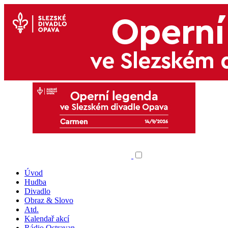
Úvod
Hudba
Divadlo
Obraz & Slovo
Atd.
Kalendař akcí
Rádio Ostravan