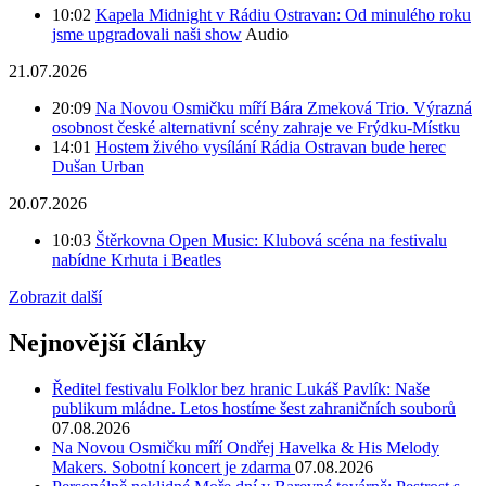
10:02
Kapela Midnight v Rádiu Ostravan: Od minulého roku
jsme upgradovali naši show
Audio
21.07.2026
20:09
Na Novou Osmičku míří Bára Zmeková Trio. Výrazná
osobnost české alternativní scény zahraje ve Frýdku-Místku
14:01
Hostem živého vysílání Rádia Ostravan bude herec
Dušan Urban
20.07.2026
10:03
Štěrkovna Open Music: Klubová scéna na festivalu
nabídne Krhuta i Beatles
Zobrazit další
Nejnovější články
Ředitel festivalu Folklor bez hranic Lukáš Pavlík: Naše
publikum mládne. Letos hostíme šest zahraničních souborů
07.08.2026
Na Novou Osmičku míří Ondřej Havelka & His Melody
Makers. Sobotní koncert je zdarma
07.08.2026