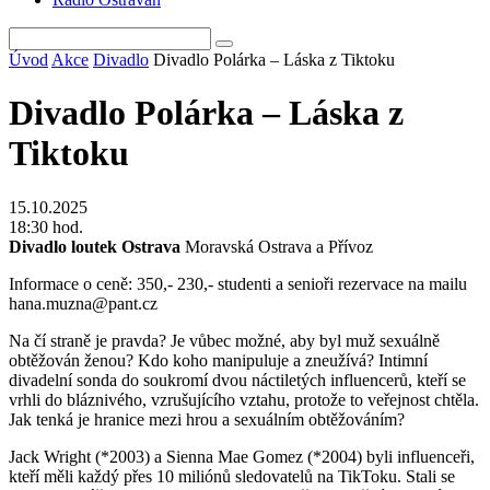
Úvod
Akce
Divadlo
Divadlo Polárka – Láska z Tiktoku
Divadlo Polárka – Láska z
Tiktoku
15.10.2025
18:30 hod.
Divadlo loutek Ostrava
Moravská Ostrava a Přívoz
Informace o ceně:
350,- 230,- studenti a senioři rezervace na mailu
hana.muzna@pant.cz
Na čí straně je pravda? Je vůbec možné, aby byl muž sexuálně
obtěžován ženou? Kdo koho manipuluje a zneužívá? Intimní
divadelní sonda do soukromí dvou náctiletých influencerů, kteří se
vrhli do bláznivého, vzrušujícího vztahu, protože to veřejnost chtěla.
Jak tenká je hranice mezi hrou a sexuálním obtěžováním?
Jack Wright (*2003) a Sienna Mae Gomez (*2004) byli influenceři,
kteří měli každý přes 10 miliónů sledovatelů na TikToku. Stali se