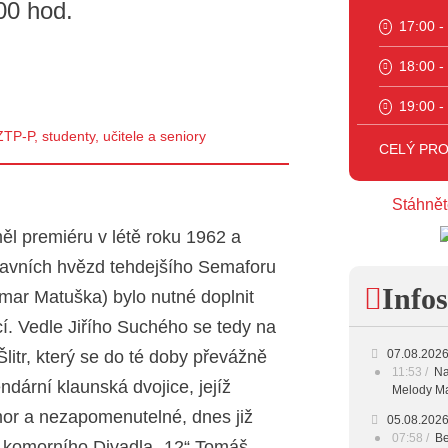
00 hod.
17:00 -
18:00 -
19:00 -
P-P, studenty, učitele a seniory
20:00 -
CELÝ PR
23:00 -
Stáhnět
l premiéru v létě roku 1962 a
hlavních hvězd tehdejšího Semaforu
Infos
mar Matuška) bylo nutné doplnit
í. Vedle Jiřího Suchého se tedy na
 Šlitr, který se do té doby převážně
07.08.202
11:53
Na
ndární klaunská dvojice, jejíž
Melody Ma
umor a nezapomenutelné, dnes již
05.08.202
07:58
Be
ě komorního Divadla „12“ Tomáš