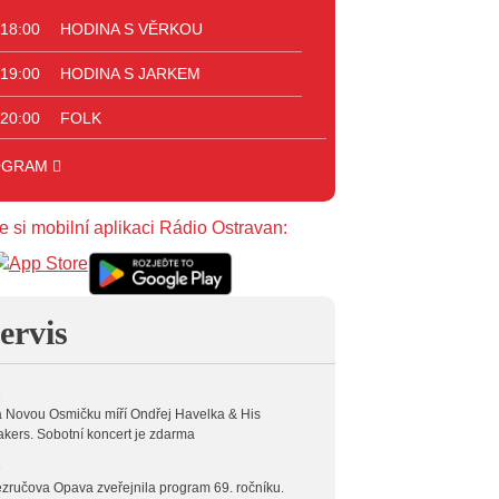
 18:00
HODINA S VĚRKOU
 19:00
HODINA S JARKEM
 20:00
FOLK
 23:00
VEČERNÍ MIX
OGRAM
 00:00
POTICHU
e si mobilní aplikaci Rádio Ostravan:
ervis
6
 Novou Osmičku míří Ondřej Havelka & His
kers. Sobotní koncert je zdarma
6
zručova Opava zveřejnila program 69. ročníku.