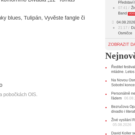
Představí 
07:41
Ži
Band
VIDE
y blues, Tulipán, Vyvěste fangle či
04.08.202
21:17
Da
Osmičce
03.08.202
ZOBRAZIT D
12:45
Pl
Nejnově
Svatovácl
29.07.202
Ředitel festiv
11:00
Do
mládne. Letos
listopadu 
10:33
Ús
Na Novou Osmi
Od zapome
Sobotní konce
AUDIO
Personálně ne
na pobočkách OIS.
řádem
28.07.202
06.08
15:51
Ko
Bezručova Opa
několik d
divadlo i lite
27.07.202
Živé vysílání 
20:44
Ze
05.08.2026
držitelka 
David Koller s
10:06
La