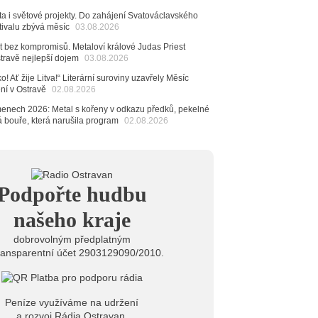
 návštěvníci nově zaplatí už jen pomocí čipů
ta i světové projekty. Do zahájení Svatováclavského
tivalu zbývá měsíc
03.08.2026
6
ěvačka Tanja vydala nové EP Plamen
t bez kompromisů. Metaloví králové Judas Priest
VIDEO
stravě nejlepší dojem
03.08.2026
6
o! Ať žije Litva!“ Literární suroviny uzavřely Měsíc
pela Midnight v Rádiu Ostravan: Od minulého roku
ení v Ostravě
02.08.2026
adovali naši show
AUDIO
menech 2026: Metal s kořeny v odkazu předků, pekelné
6
á bouře, která narušila program
02.08.2026
 Novou Osmičku míří Bára Zmeková Trio. Výrazná
eské alternativní scény zahraje ve Frýdku-Místku
stem živého vysílání Rádia Ostravan bude herec
ban
6
Podpořte hudbu
ěrkovna Open Music: Klubová scéna na festivalu
huta i Beatles
našeho kraje
dobrovolným předplatným
ransparentní účet 2903129090/2010.
Peníze využíváme na udržení
a rozvoj Rádia Ostravan.