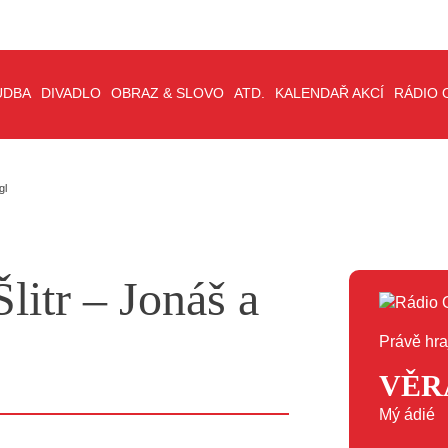
UDBA
DIVADLO
OBRAZ & SLOVO
ATD.
KALENDAŘ AKCÍ
RÁDIO 
gl
Šlitr – Jonáš a
Právě hra
VĚR
Mý ádié