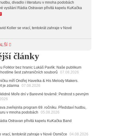
hudbu, divadlo i literaturu v mnoha podobách
vé vysílání Rádia Ostravan přivítá kapelu KuKačka
O
6
vid Koller se vrací, tentokrát zahraje v Nové
6
ALŠÍ
achetka, Katta i světové projekty. Do zahájení
jší články
avského hudebního festivalu zbývá měsíc
6
alu Folklor bez hranic Lukáš Pavlík: Naše publikum
 Ostravy se vrací britští Modestep, vystoupí v
 hostíme šest zahraničních souborů
07.08.2026
v klubu Barrák
VIDEO
měvné historky ze života ostravské kapely Verše:
čku míří Ondřej Havelka & His Melody Makers.
nutých baterek až po kuriózní krádež kláves
rt je zdarma
07.08.2026
klidné Moře dní v Barevné továrně: Pestrost s pevným
6
.2026
ncert legendárních Judas Priest se blíží. Zbývá jen
va zveřejnila program 69. ročníku. Představí hudbu,
esítek posledních vstupenek
raturu v mnoha podobách
05.08.2026
6
Rádia Ostravan přivítá kapelu KuKačka Band
mřela ostravská baletka Vlasta Pavelcová,
Ceny Thálie za celoživotní mistrovství
e vrací, tentokrát zahraje v Nové Osmičce
04.08.2026
dná Čeladná nabídne Olympic, Langerovou i