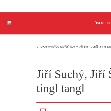
ÚVOD
H
Úvod
Akce
Divadlo
Jiří Suchý, Jiří Šlitr – Jonáš a tingl tan
Jiří Suchý, Jiří 
tingl tangl