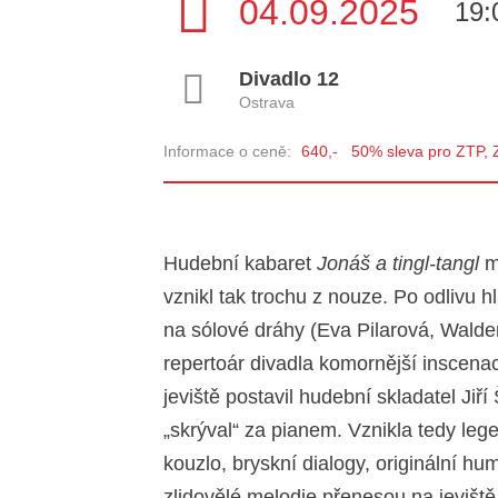
04.09.2025
19:
Divadlo 12
Ostrava
Informace o ceně:
640,- 50% sleva pro ZTP, ZT
Hudební kabaret
Jonáš a tingl-tangl
mě
vznikl tak trochu z nouze. Po odlivu 
na sólové dráhy (Eva Pilarová, Walde
repertoár divadla komornější inscenac
jeviště postavil hudební skladatel Jiří
„skrýval“ za pianem. Vznikla tedy lege
kouzlo, bryskní dialogy, originální h
zlidovělé melodie přenesou na jevišt