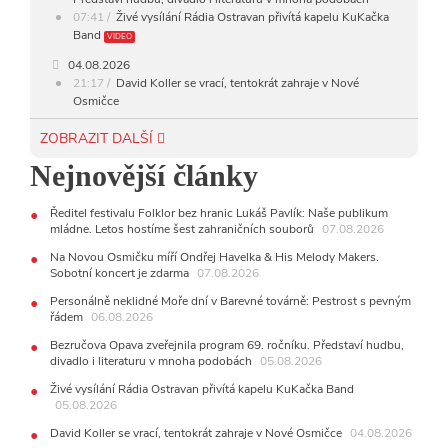
07:41
Živé vysílání Rádia Ostravan přivítá kapelu KuKačka
Band
VIDEO
04.08.2026
21:17
David Koller se vrací, tentokrát zahraje v Nové
Osmičce
03.08.2026
ZOBRAZIT DALŠÍ
12:45
Plachetka, Katta i světové projekty. Do zahájení
Nejnovější články
Svatováclavského hudebního festivalu zbývá měsíc
29.07.2026
Ředitel festivalu Folklor bez hranic Lukáš Pavlík: Naše publikum
11:00
Do Ostravy se vrací britští Modestep, vystoupí v
mládne. Letos hostíme šest zahraničních souborů
07.08.2026
listopadu v klubu Barrák
VIDEO
10:33
Úsměvné historky ze života ostravské kapely Verše:
Na Novou Osmičku míří Ondřej Havelka & His Melody Makers.
Od zapomenutých baterek až po kuriózní krádež kláves
Sobotní koncert je zdarma
07.08.2026
AUDIO
Personálně neklidné Moře dní v Barevné továrně: Pestrost s pevným
řádem
28.07.2026
06.08.2026
15:51
Koncert legendárních Judas Priest se blíží. Zbývá
Bezručova Opava zveřejnila program 69. ročníku. Představí hudbu,
jen několik desítek posledních vstupenek
divadlo i literaturu v mnoha podobách
05.08.2026
27.07.2026
Živé vysílání Rádia Ostravan přivítá kapelu KuKačka Band
20:44
Zemřela ostravská baletka Vlasta Pavelcová,
05.08.2026
držitelka Ceny Thálie za celoživotní mistrovství
David Koller se vrací, tentokrát zahraje v Nové Osmičce
04.08.2026
10:06
Ladná Čeladná nabídne Olympic, Langerovou i