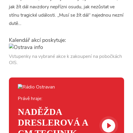
jak žít dál navzdory nepřízni osudu, jak nezůstat ve
stínu tragické události. „Musí se žít dál“ najednou nezní
dutě…
Kalendář akcí poskytuje:
Vstupenky na vybrané akce k zakoupení na pobočkách
OIS.
Právě hraje:
NADĚŽDA
DRESLEROVÁ A