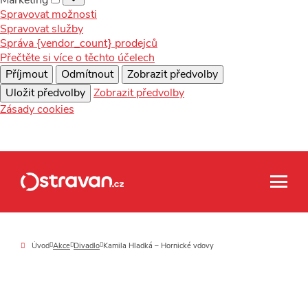
Spravovat možnosti
Spravovat služby
Správa {vendor_count} prodejců
Přečtěte si více o těchto účelech
Příjmout
Odmítnout
Zobrazit předvolby
Uložit předvolby
Zobrazit předvolby
Zásady cookies
Úvod
Akce
Divadlo
Kamila Hladká – Hornické vdovy