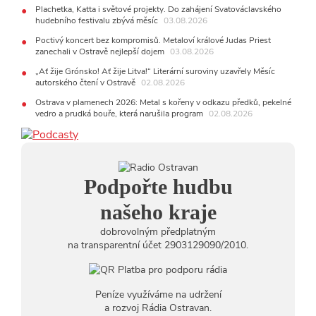
Kirschner, návštěvníci nově zaplatí už jen pomocí čipů
Plachetka, Katta i světové projekty. Do zahájení Svatováclavského
hudebního festivalu zbývá měsíc
03.08.2026
24.07.2026
17:06
Zpěvačka Tanja vydala nové EP Plamen
Poctivý koncert bez kompromisů. Metaloví králové Judas Priest
VIDEO
zanechali v Ostravě nejlepší dojem
03.08.2026
22.07.2026
„Ať žije Grónsko! Ať žije Litva!“ Literární suroviny uzavřely Měsíc
10:02
Kapela Midnight v Rádiu Ostravan: Od minulého
autorského čtení v Ostravě
02.08.2026
roku jsme upgradovali naši show
AUDIO
Ostrava v plamenech 2026: Metal s kořeny v odkazu předků, pekelné
21.07.2026
vedro a prudká bouře, která narušila program
02.08.2026
20:09
Na Novou Osmičku míří Bára Zmeková Trio. Výrazná
osobnost české alternativní scény zahraje ve Frýdku-Místku
14:01
Hostem živého vysílání Rádia Ostravan bude herec
Dušan Urban
20.07.2026
Podpořte hudbu
10:03
Štěrkovna Open Music: Klubová scéna na festivalu
nabídne Krhuta i Beatles
našeho kraje
dobrovolným předplatným
na transparentní účet 2903129090/2010.
Peníze využíváme na udržení
a rozvoj Rádia Ostravan.