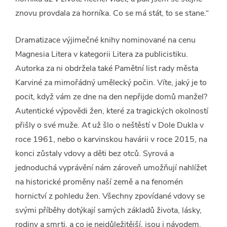
znovu provdala za horníka. Co se má stát, to se stane.“
Dramatizace výjimečné knihy nominované na cenu
Magnesia Litera v kategorii Litera za publicistiku.
Autorka za ni obdržela také Pamětní list rady města
Karviné za mimořádný umělecký počin. Víte, jaký je to
pocit, když vám ze dne na den nepřijde domů manžel?
Autentické výpovědi žen, které za tragických okolností
přišly o své muže. Ať už šlo o neštěstí v Dole Dukla v
roce 1961, nebo o karvinskou havárii v roce 2015, na
konci zůstaly vdovy a děti bez otců. Syrová a
jednoduchá vyprávění nám zároveň umožňují nahlížet
na historické proměny naší země a na fenomén
hornictví z pohledu žen. Všechny zpovídané vdovy se
svými příběhy dotýkají samých základů života, lásky,
rodiny a smrti, a co je nejdůležitější, jsou i návodem,