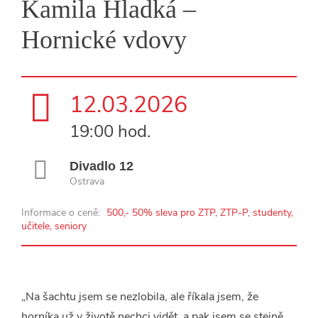
Kamila Hladká –
Hornické vdovy
12.03.2026
19:00 hod.
Divadlo 12
Ostrava
Informace o ceně:
500,- 50% sleva pro ZTP, ZTP-P, studenty,
učitele, seniory
„Na šachtu jsem se nezlobila, ale říkala jsem, že
horníka už v životě nechci vidět, a pak jsem se stejně