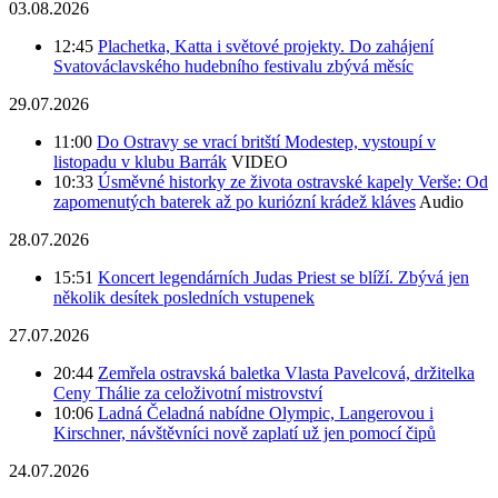
03.08.2026
12:45
Plachetka, Katta i světové projekty. Do zahájení
Svatováclavského hudebního festivalu zbývá měsíc
29.07.2026
11:00
Do Ostravy se vrací britští Modestep, vystoupí v
listopadu v klubu Barrák
VIDEO
10:33
Úsměvné historky ze života ostravské kapely Verše: Od
zapomenutých baterek až po kuriózní krádež kláves
Audio
28.07.2026
15:51
Koncert legendárních Judas Priest se blíží. Zbývá jen
několik desítek posledních vstupenek
27.07.2026
20:44
Zemřela ostravská baletka Vlasta Pavelcová, držitelka
Ceny Thálie za celoživotní mistrovství
10:06
Ladná Čeladná nabídne Olympic, Langerovou i
Kirschner, návštěvníci nově zaplatí už jen pomocí čipů
24.07.2026