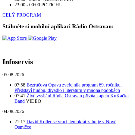
23:00 - 00:00
POTICHU
CELÝ PROGRAM
Stáhněte si mobilní aplikaci Rádio Ostravan:
Infoservis
05.08.2026
07:58
Bezručova Opava zveřejnila program 69. ročníku.
Představí hudbu, divadlo i literaturu v mnoha podobách
07:41
Živé vysílání Rádia Ostravan přivítá kapelu KuKačka
Band
VIDEO
04.08.2026
21:17
David Koller se vrací, tentokrát zahraje v Nové
Osmičce