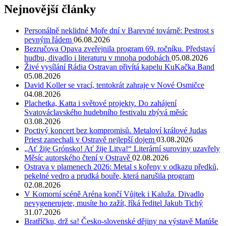
Nejnovější články
Personálně neklidné Moře dní v Barevné továrně: Pestrost s
pevným řádem
06.08.2026
Bezručova Opava zveřejnila program 69. ročníku. Představí
hudbu, divadlo i literaturu v mnoha podobách
05.08.2026
Živé vysílání Rádia Ostravan přivítá kapelu KuKačka Band
05.08.2026
David Koller se vrací, tentokrát zahraje v Nové Osmičce
04.08.2026
Plachetka, Katta i světové projekty. Do zahájení
Svatováclavského hudebního festivalu zbývá měsíc
03.08.2026
Poctivý koncert bez kompromisů. Metaloví králové Judas
Priest zanechali v Ostravě nejlepší dojem
03.08.2026
„Ať žije Grónsko! Ať žije Litva!“ Literární suroviny uzavřely
Měsíc autorského čtení v Ostravě
02.08.2026
Ostrava v plamenech 2026: Metal s kořeny v odkazu předků,
pekelné vedro a prudká bouře, která narušila program
02.08.2026
V Komorní scéně Aréna končí Vůjtek i Kaluža. Divadlo
nevygenerujete, musíte ho zažít, říká ředitel Jakub Tichý
31.07.2026
Bratříčku, drž sa! Česko-slovenské dějiny na výstavě Matúše