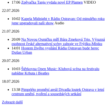
17:06
Zpěvačka Tanja vydala nové EP Plamen
VIDEO
22.07.2026
10:02
Kapela Midnight v Rádiu Ostravan: Od minulého roku
jsme upgradovali naši show
Audio
21.07.2026
20:09
Na Novou Osmičku míří Bára Zmeková Trio. Výrazná
osobnost české alternativní scény zahraje ve Frýdku-Místku
14:01
Hostem živého vysílání Rádia Ostravan bude herec
Dušan Urban
20.07.2026
10:03
Štěrkovna Open Music: Klubová scéna na festivalu
nabídne Krhuta i Beatles
18.07.2026
13:38
Pimprléto promění areál Divadla loutek Ostrava v letní
centrum umění, tvoření a sousedských setkání
Zobrazit další