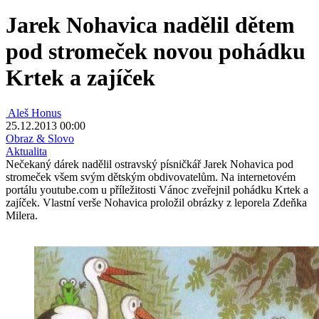
Jarek Nohavica nadělil dětem
pod stromeček novou pohádku
Krtek a zajíček
Aleš Honus
25.12.2013 00:00
Obraz & Slovo
Aktualita
Nečekaný dárek nadělil ostravský písničkář Jarek Nohavica pod
stromeček všem svým dětským obdivovatelům. Na internetovém
portálu youtube.com u příležitosti Vánoc zveřejnil pohádku Krtek a
zajíček. Vlastní verše Nohavica proložil obrázky z leporela Zdeňka
Milera.