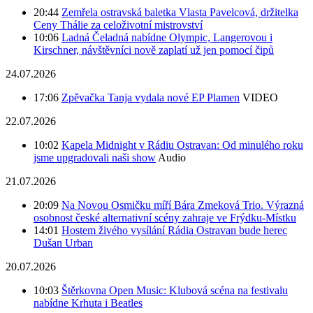
20:44
Zemřela ostravská baletka Vlasta Pavelcová, držitelka
Ceny Thálie za celoživotní mistrovství
10:06
Ladná Čeladná nabídne Olympic, Langerovou i
Kirschner, návštěvníci nově zaplatí už jen pomocí čipů
24.07.2026
17:06
Zpěvačka Tanja vydala nové EP Plamen
VIDEO
22.07.2026
10:02
Kapela Midnight v Rádiu Ostravan: Od minulého roku
jsme upgradovali naši show
Audio
21.07.2026
20:09
Na Novou Osmičku míří Bára Zmeková Trio. Výrazná
osobnost české alternativní scény zahraje ve Frýdku-Místku
14:01
Hostem živého vysílání Rádia Ostravan bude herec
Dušan Urban
20.07.2026
10:03
Štěrkovna Open Music: Klubová scéna na festivalu
nabídne Krhuta i Beatles