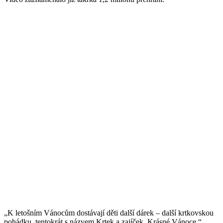
„K letošním Vánocům dostávají děti další dárek – další krtkovskou
pohádku, tentokrát s názvem Krtek a zajíček. Krásné Vánoce,“