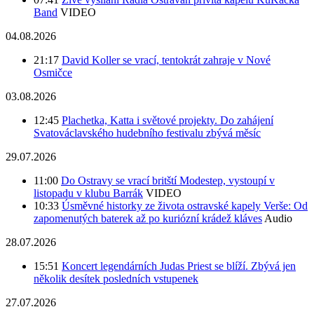
Band
VIDEO
04.08.2026
21:17
David Koller se vrací, tentokrát zahraje v Nové
Osmičce
03.08.2026
12:45
Plachetka, Katta i světové projekty. Do zahájení
Svatováclavského hudebního festivalu zbývá měsíc
29.07.2026
11:00
Do Ostravy se vrací britští Modestep, vystoupí v
listopadu v klubu Barrák
VIDEO
10:33
Úsměvné historky ze života ostravské kapely Verše: Od
zapomenutých baterek až po kuriózní krádež kláves
Audio
28.07.2026
15:51
Koncert legendárních Judas Priest se blíží. Zbývá jen
několik desítek posledních vstupenek
27.07.2026