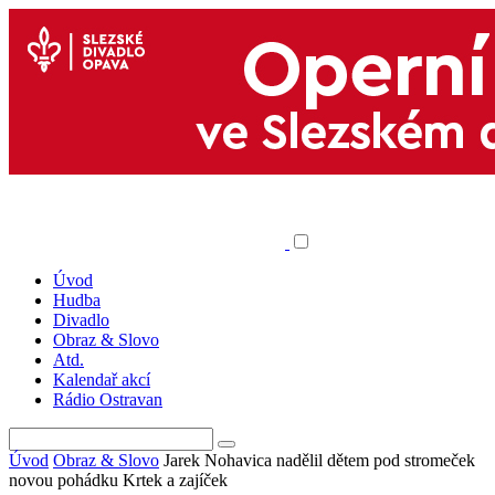
Úvod
Hudba
Divadlo
Obraz & Slovo
Atd.
Kalendař akcí
Rádio Ostravan
Úvod
Obraz & Slovo
Jarek Nohavica nadělil dětem pod stromeček
novou pohádku Krtek a zajíček