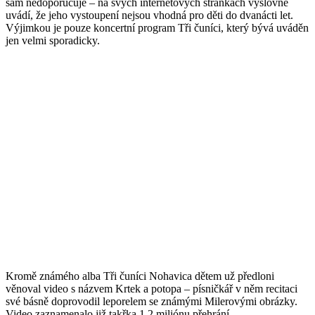
sám nedoporučuje – na svých internetových stránkách výslovně
uvádí, že jeho vystoupení nejsou vhodná pro děti do dvanácti let.
Výjimkou je pouze koncertní program Tři čuníci, který bývá uváděn
jen velmi sporadicky.
Kromě známého alba Tři čuníci Nohavica dětem už předloni
věnoval video s názvem Krtek a potopa – písničkář v něm recitaci
své básně doprovodil leporelem se známými Milerovými obrázky.
Video zaznamenalo již takřka 1,2 miliónu přehrání.