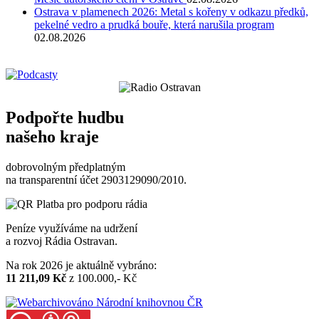
Ostrava v plamenech 2026: Metal s kořeny v odkazu předků,
pekelné vedro a prudká bouře, která narušila program
02.08.2026
Podpořte hudbu
našeho kraje
dobrovolným předplatným
na transparentní účet 2903129090/2010.
Peníze využíváme na udržení
a rozvoj Rádia Ostravan.
Na rok 2026 je aktuálně vybráno:
11 211,09 Kč
z 100.000,- Kč