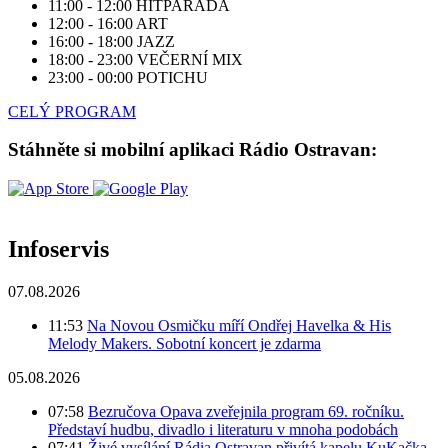
11:00 - 12:00
HITPARÁDA
12:00 - 16:00
ART
16:00 - 18:00
JAZZ
18:00 - 23:00
VEČERNÍ MIX
23:00 - 00:00
POTICHU
CELÝ PROGRAM
Stáhněte si mobilní aplikaci Rádio Ostravan:
Infoservis
07.08.2026
11:53
Na Novou Osmičku míří Ondřej Havelka & His
Melody Makers. Sobotní koncert je zdarma
05.08.2026
07:58
Bezručova Opava zveřejnila program 69. ročníku.
Představí hudbu, divadlo i literaturu v mnoha podobách
07:41
Živé vysílání Rádia Ostravan přivítá kapelu KuKačka