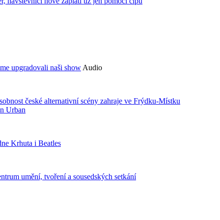
 návštěvníci nově zaplatí už jen pomocí čipů
sme upgradovali naši show
Audio
bnost české alternativní scény zahraje ve Frýdku-Místku
an Urban
ne Krhuta i Beatles
centrum umění, tvoření a sousedských setkání