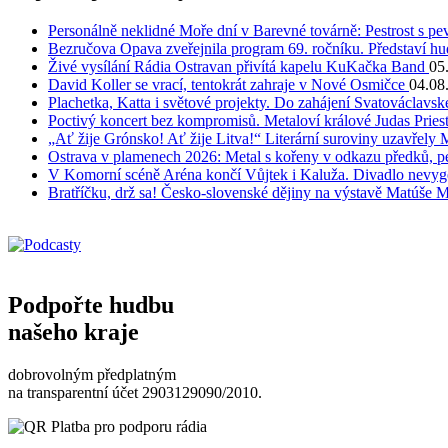
Personálně neklidné Moře dní v Barevné továrně: Pestrost s 
Bezručova Opava zveřejnila program 69. ročníku. Představí hu
Živé vysílání Rádia Ostravan přivítá kapelu KuKačka Band
05
David Koller se vrací, tentokrát zahraje v Nové Osmičce
04.08
Plachetka, Katta i světové projekty. Do zahájení Svatováclavs
Poctivý koncert bez kompromisů. Metaloví králové Judas Priest
„Ať žije Grónsko! Ať žije Litva!“ Literární suroviny uzavřely 
Ostrava v plamenech 2026: Metal s kořeny v odkazu předků, pe
V Komorní scéně Aréna končí Vůjtek i Kaluža. Divadlo nevygene
Bratříčku, drž sa! Česko-slovenské dějiny na výstavě Matúše 
Podpořte hudbu
našeho kraje
dobrovolným předplatným
na transparentní účet 2903129090/2010.