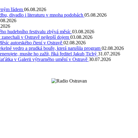
pevným řádem
06.08.2026
dbu, divadlo i literaturu v mnoha podobách
05.08.2026
.08.2026
.2026
kého hudebního festivalu zbývá měsíc
03.08.2026
 zanechali v Ostravě nejlepší dojem
03.08.2026
Měsíc autorského čtení v Ostravě
02.08.2026
kelné vedro a prudká bouře, která narušila program
02.08.2026
rujete, musíte ho zažít, říká ředitel Jakub Tichý
31.07.2026
Maťátka v Galerii výtvarného umění v Ostravě
30.07.2026