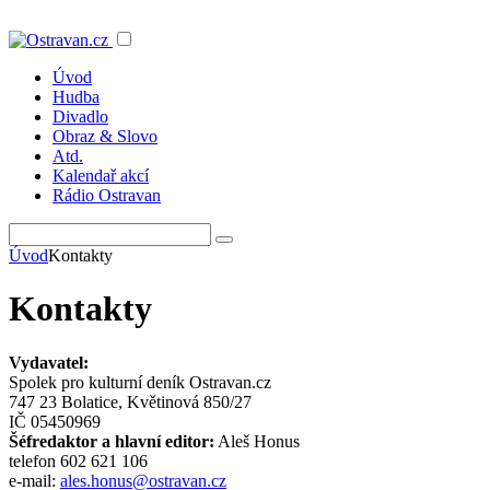
Úvod
Hudba
Divadlo
Obraz & Slovo
Atd.
Kalendař akcí
Rádio Ostravan
Úvod
Kontakty
Kontakty
Vydavatel:
Spolek pro kulturní deník Ostravan.cz
747 23 Bolatice, Květinová 850/27
IČ 05450969
Šéfredaktor a hlavní editor:
Aleš Honus
telefon 602 621 106
e-mail:
ales.honus@ostravan.cz