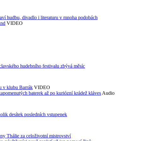
aví hudbu, divadlo i literaturu v mnoha podobách
and
VIDEO
áclavského hudebního festivalu zbývá měsíc
du v klubu Barrák
VIDEO
zapomenutých baterek až po kuriózní krádež kláves
Audio
kolik desítek posledních vstupenek
ny Thálie za celoživotní mistrovství