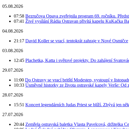
05.08.2026
07:58
Bezručova Opava zveřejnila program 69. ročníku. Předst
07:41
Živé vysílání Rádia Ostravan přivítá kapelu KuKačka B
04.08.2026
21:17
David Koller se vrací, tentokrát zahraje v Nové Osmičce
03.08.2026
12:45
Plachetka, Katta i světové projekty. Do zahájení Svatov
29.07.2026
11:00
Do Ostravy se vrací britští Modestep, vystoupí v listopa
10:33
Úsměvné historky ze života ostravské kapely Verše: Od 
28.07.2026
15:51
Koncert legendárních Judas Priest se blíží. Zbývá jen ně
27.07.2026
20:44
Zemřela ostravská baletka Vlasta Pavelcová, držitelka Ce