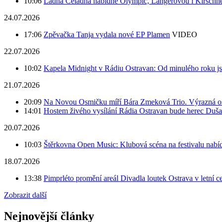
10:06
Ladná Čeladná nabídne Olympic, Langerovou i Kirschner,
24.07.2026
17:06
Zpěvačka Tanja vydala nové EP Plamen
VIDEO
22.07.2026
10:02
Kapela Midnight v Rádiu Ostravan: Od minulého roku j
21.07.2026
20:09
Na Novou Osmičku míří Bára Zmeková Trio. Výrazná oso
14:01
Hostem živého vysílání Rádia Ostravan bude herec Duš
20.07.2026
10:03
Štěrkovna Open Music: Klubová scéna na festivalu nabíd
18.07.2026
13:38
Pimprléto promění areál Divadla loutek Ostrava v letní 
Zobrazit další
Nejnovější články