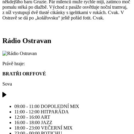
někdejšího baru Gruzie. Pár milenců muže rychle míjí, zatímco moč
pomalu stéká po dlažbě. Východ z pasáže osvětluje noční tramvaj,
z níž vystupují dvě tlusté cikánky s igelitkami v rukách. Cvak. V
Ostravě se dá po „kolářovsku“ ještě pořád fotit. Cvak.
Rádio Ostravan
Právě hraje:
BRATŘI ORFFOVÉ
Sova
09:00 - 11:00
DOPOLEDNÍ MIX
11:00 - 12:00
HITPARÁDA
12:00 - 16:00
ART
16:00 - 18:00
JAZZ
18:00 - 23:00
VEČERNÍ MIX
23:00 - 00:00
POTICHU