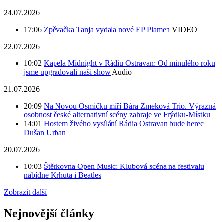
24.07.2026
17:06
Zpěvačka Tanja vydala nové EP Plamen
VIDEO
22.07.2026
10:02
Kapela Midnight v Rádiu Ostravan: Od minulého roku
jsme upgradovali naši show
Audio
21.07.2026
20:09
Na Novou Osmičku míří Bára Zmeková Trio. Výrazná
osobnost české alternativní scény zahraje ve Frýdku-Místku
14:01
Hostem živého vysílání Rádia Ostravan bude herec
Dušan Urban
20.07.2026
10:03
Štěrkovna Open Music: Klubová scéna na festivalu
nabídne Krhuta i Beatles
Zobrazit další
Nejnovější články