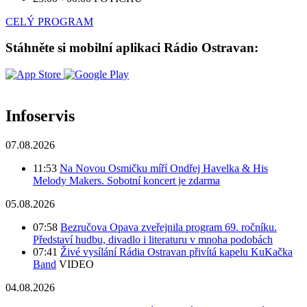
CELÝ PROGRAM
Stáhněte si mobilní aplikaci Rádio Ostravan:
Infoservis
07.08.2026
11:53
Na Novou Osmičku míří Ondřej Havelka & His
Melody Makers. Sobotní koncert je zdarma
05.08.2026
07:58
Bezručova Opava zveřejnila program 69. ročníku.
Představí hudbu, divadlo i literaturu v mnoha podobách
07:41
Živé vysílání Rádia Ostravan přivítá kapelu KuKačka
Band
VIDEO
04.08.2026