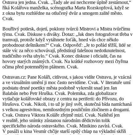
Ostrava jen jedna. Cvak. „Tady ale asi nechceme úplně zestárnout,“
říká Kolářova manželka, scénografka Marta Rozskopfová, když se
z okna bytu rozhlédne na otlučený dvůr a smogem zalité město.
Cvak.
Bouřlivý potlesk, dojetí, poklony tvůrců Mistrovi a Mistra tvůrčímu
týmu. Cvak. Diskuse s diváky. Dotaz: „Jak dnes fotografovat třeba v
tramvaji, protože když vytáhnete foťák, hned vás chce někdo
probodnout deštníkem?“ Cvak. Odpověď: „Je to pořád těžší, lidé se
stále víc za něco schovávají, předstírají falešnou nedotknutelnost,
tradičního světa ubylo.“ Cvak. Konec diskuse i oficialit, čas na
hovory starých známých. Cvak. Na krátké rozhovory mezi čtyřma
očima před potemnělým plátnem. Cvak.
Ostravan.cz: Pane Koláři, citlivost, s jakou vidíte Ostravu, je vzácná
a ve vizuálním umění ji moc často nevidíme. Cvak. V literatuře umí
podstatu drsné poetiky města podobně vykreslit snad jen Jan
Balabán nebo Petr Hruška. Cvak. Polemika, zda globalizace
vytlačuje kolářovské obrazy z centra na periferii: do Přívozu, do
Hrušova. Cvak. Nikoli, i to už je jiný svět, skutečná bída namíchaná
s velkou agresivitou, nemilosrdným pouličním zločinem a drogami.
Cvak. Ostrava Viktora Koláře zřejmě mizí. Cvak. Naštěstí jen
v realitě, jeho snímky zůstanou národním dědictvím tolik
specifického národa ostravského. Cvak. Minikino zavírá. Cvak.
V pasáži u kina Vesmír chčije starší opilý chlap na výkladní skříň