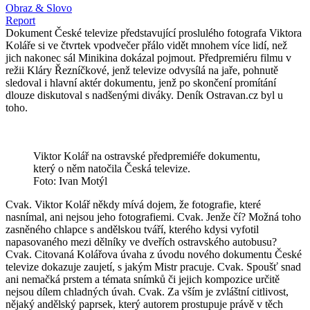
Obraz & Slovo
Report
Dokument České televize představující proslulého fotografa Viktora
Koláře si ve čtvrtek vpodvečer přálo vidět mnohem více lidí, než
jich nakonec sál Minikina dokázal pojmout. Předpremiéru filmu v
režii Kláry Řezníčkové, jenž televize odvysílá na jaře, pohnutě
sledoval i hlavní aktér dokumentu, jenž po skončení promítání
dlouze diskutoval s nadšenými diváky. Deník Ostravan.cz byl u
toho.
Viktor Kolář na ostravské předpremiéře dokumentu,
který o něm natočila Česká televize.
Foto: Ivan Motýl
Cvak. Viktor Kolář někdy mívá dojem, že fotografie, které
nasnímal, ani nejsou jeho fotografiemi. Cvak. Jenže čí? Možná toho
zasněného chlapce s andělskou tváří, kterého kdysi vyfotil
napasovaného mezi dělníky ve dveřích ostravského autobusu?
Cvak. Citovaná Kolářova úvaha z úvodu nového dokumentu České
televize dokazuje zaujetí, s jakým Mistr pracuje. Cvak. Spoušť snad
ani nemačká prstem a témata snímků či jejich kompozice určitě
nejsou dílem chladných úvah. Cvak. Za vším je zvláštní citlivost,
nějaký andělský paprsek, který autorem prostupuje právě v těch