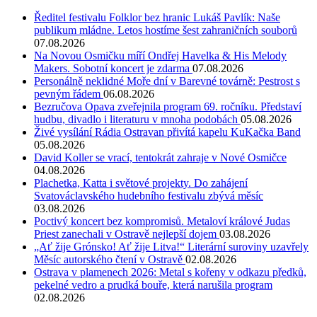
Ředitel festivalu Folklor bez hranic Lukáš Pavlík: Naše
publikum mládne. Letos hostíme šest zahraničních souborů
07.08.2026
Na Novou Osmičku míří Ondřej Havelka & His Melody
Makers. Sobotní koncert je zdarma
07.08.2026
Personálně neklidné Moře dní v Barevné továrně: Pestrost s
pevným řádem
06.08.2026
Bezručova Opava zveřejnila program 69. ročníku. Představí
hudbu, divadlo i literaturu v mnoha podobách
05.08.2026
Živé vysílání Rádia Ostravan přivítá kapelu KuKačka Band
05.08.2026
David Koller se vrací, tentokrát zahraje v Nové Osmičce
04.08.2026
Plachetka, Katta i světové projekty. Do zahájení
Svatováclavského hudebního festivalu zbývá měsíc
03.08.2026
Poctivý koncert bez kompromisů. Metaloví králové Judas
Priest zanechali v Ostravě nejlepší dojem
03.08.2026
„Ať žije Grónsko! Ať žije Litva!“ Literární suroviny uzavřely
Měsíc autorského čtení v Ostravě
02.08.2026
Ostrava v plamenech 2026: Metal s kořeny v odkazu předků,
pekelné vedro a prudká bouře, která narušila program
02.08.2026