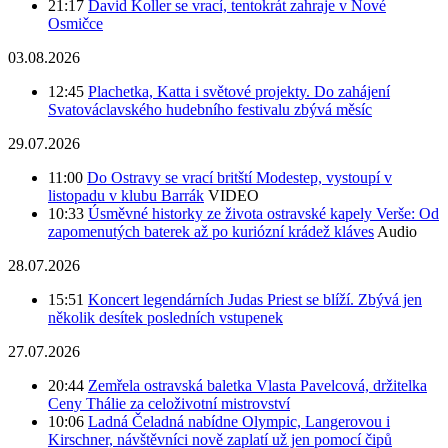
21:17
David Koller se vrací, tentokrát zahraje v Nové
Osmičce
03.08.2026
12:45
Plachetka, Katta i světové projekty. Do zahájení
Svatováclavského hudebního festivalu zbývá měsíc
29.07.2026
11:00
Do Ostravy se vrací britští Modestep, vystoupí v
listopadu v klubu Barrák
VIDEO
10:33
Úsměvné historky ze života ostravské kapely Verše: Od
zapomenutých baterek až po kuriózní krádež kláves
Audio
28.07.2026
15:51
Koncert legendárních Judas Priest se blíží. Zbývá jen
několik desítek posledních vstupenek
27.07.2026
20:44
Zemřela ostravská baletka Vlasta Pavelcová, držitelka
Ceny Thálie za celoživotní mistrovství
10:06
Ladná Čeladná nabídne Olympic, Langerovou i
Kirschner, návštěvníci nově zaplatí už jen pomocí čipů