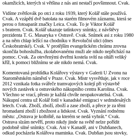
okamžicích, kterých si většina z nás ani nestačí povšimnout. Cvak.
Vidíme zvětšovák po otci z roku 1939, který Kolář stále používá.
Cvak. A vzápětí dvě batolata na starém filmovém záznamu, která se
perou o fotoaparát značky Leica. Cvak. To je Viktor Kolář
s bratrem. Cvak. Kolář ukazuje tatínkovy snímky, z návštěvy
prezidenta T. G. Masaryka v Ostravě. Cvak. Snímek asi z roku 1980
a na něm chlap ležící na chodníku v Revoluční ulici (dnes
Českobratrské). Cvak. V protějším evangelickém chrámu zrovna
skončila bohoslužba, zkolabovanému muži ale nikdo nepřichází na
pomoc. Cvak. Za otevřenými dveřmi kostela svítí na oltáři veliký
kříž, k pomoci bližnímu se ale nikdo nemá. Cvak.
Komentovaná prohlídka Kolářovy výstavy v Galerii U Zvonu na
Staroměstském náměstí v Praze. Cvak. Mistr vysvětluje, jak v roce
2012 vznikala fotka svářeče tramvajových kolejí při výstavbě
nových zastávek u ostravského nákupního centra Karolina. Cvak.
Všechno se vrací, přesto je každá chvíle neopakovatelná. Cvak.
Nákupní centra už Kolář fotil v kanadské emigraci v sedmdesátých
letech. Cvak. Zboží, zboží, zboží a zase zboží, a přece je za těmi
hromadami zboží i zbožnost a lidskost. Cvak. Vyznání rodnému
městu: „Ostrava je kolbiště, na kterém se nedá vyhrát.“ Cvak.
Ostrava slzám nevěří, proto nikdy jinde na světě nelze pořídit
podobně silné snímky. Cvak. Ani v Kanadě, ani v Dubňanech,
odkud pocházela Kolářova maminka. Cvak. Dubňan jsou stovky,