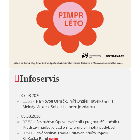
Infoservis
07.08.2026
11:53
Na Novou Osmičku míří Ondřej Havelka & His
Melody Makers. Sobotní koncert je zdarma
05.08.2026
07:58
Bezručova Opava zveřejnila program 69. ročníku.
Představí hudbu, divadlo i literaturu v mnoha podobách
07:41
Živé vysílání Rádia Ostravan přivítá kapelu
KuKačka Band
VIDEO