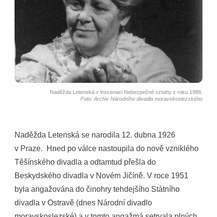
Naděžda Letenská v inscenaci Nebezpečné vztahy z roku 1988.
Foto: Archiv Národního divadla moravskoslezského
Naděžda Letenská se narodila 12. dubna 1926
v Praze. Hned po válce nastoupila do nově vzniklého
Těšínského divadla a odtamtud přešla do
Beskydského divadla v Novém Jičíně. V roce 1951
byla angažována do činohry tehdejšího Státního
divadla v Ostravě (dnes Národní divadlo
moravskoslezské) a v tomto angažmá setrvala plných