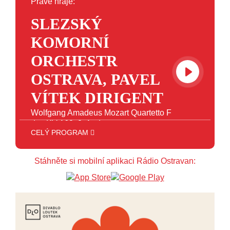
Právě hraje:
SLEZSKÝ
KOMORNÍ
ORCHESTR
OSTRAVA, PAVEL
VÍTEK DIRIGENT
Wolfgang Amadeus Mozart Quartetto F
dur, KV 168, 2. Andante
CELÝ PROGRAM
12:00 - 16:00
ART
Stáhněte si mobilní aplikaci Rádio Ostravan:
16:00 - 18:00
JAZZ
18:00 - 23:00
VEČERNÍ MIX
23:00 - 00:00
POTICHU