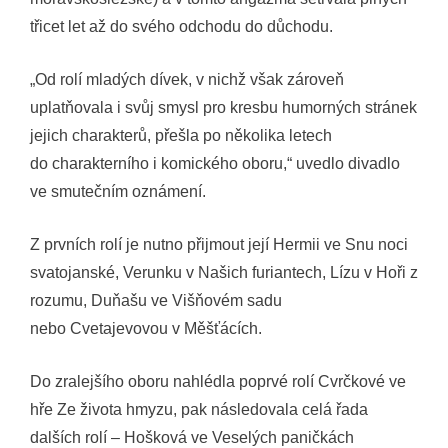
třicet let až do svého odchodu do důchodu.
„Od rolí mladých dívek, v nichž však zároveň
uplatňovala i svůj smysl pro kresbu humorných stránek
jejich charakterů, přešla po několika letech
do charakterního i komického oboru,“ uvedlo divadlo
ve smutečním oznámení.
Z prvních rolí je nutno přijmout její Hermii ve Snu noci
svatojanské, Verunku v Našich furiantech, Lízu v Hoři z
rozumu, Duňašu ve Višňovém sadu
nebo Cvetajevovou v Měšťácích.
Do zralejšího oboru nahlédla poprvé rolí Cvrčkové ve
hře Ze života hmyzu, pak následovala celá řada
dalších rolí – Hošková ve Veselých paničkách