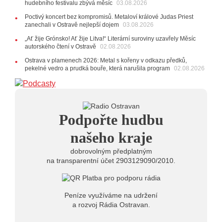
hudebního festivalu zbývá měsíc
03.08.2026
17:06
Zpěvačka Tanja vydala nové EP Plamen
VIDEO
Poctivý koncert bez kompromisů. Metaloví králové Judas Priest
22.07.2026
zanechali v Ostravě nejlepší dojem
03.08.2026
10:02
Kapela Midnight v Rádiu Ostravan: Od minulého
„Ať žije Grónsko! Ať žije Litva!“ Literární suroviny uzavřely Měsíc
roku jsme upgradovali naši show
AUDIO
autorského čtení v Ostravě
02.08.2026
21.07.2026
Ostrava v plamenech 2026: Metal s kořeny v odkazu předků,
20:09
Na Novou Osmičku míří Bára Zmeková Trio.
pekelné vedro a prudká bouře, která narušila program
02.08.2026
Výrazná osobnost české alternativní scény zahraje ve
Frýdku-Místku
14:01
Hostem živého vysílání Rádia Ostravan bude
herec Dušan Urban
20.07.2026
Podpořte hudbu
10:03
Štěrkovna Open Music: Klubová scéna na festivalu
nabídne Krhuta i Beatles
našeho kraje
dobrovolným předplatným
na transparentní účet 2903129090/2010.
Peníze využíváme na udržení
a rozvoj Rádia Ostravan.