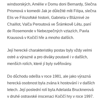
windsorských, Amélie v Domu doni Bernardy, Slečna
Prismová v komedii Jak je důležité míti Filipa, slečna
Elis ve Filozofské historii, Gabriela v Bláznivé ze
Chaillot, Valča Peroutová ve Šrámkově Létu, paní
de Rosemonde v Nebezpečných vztazích, Pavla
Krausová v Kočičí hře a mnoho dalších.
Její herecké charakteristiky postav byly vždy velmi
ostré a výrazné a pro diváky poutavé i v dalších,
menších rolích, které jí byly svěřovány.
Do důchodu odešla v roce 1981, ale jako výrazná
herecká osobnost byla zvána k hostování i v dalších
letech. Její poslední rolí byla Adelaida Brucknerová
v druhé ostravské inscenaci Kočičí hry v roce 1997.