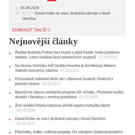
04.08.2026
21:17
David Koller se vrací, tentokrát zahraje v Nové
Osmičce
03.08.2026
ZOBRAZIT DALŠÍ
12:45
Plachetka, Katta i světové projekty. Do zahájení
Nejnovější články
Svatováclavského hudebního festivalu zbývá měsíc
29.07.2026
Ředitel festivalu Folklor bez hranic Lukáš Pavlík: Naše publikum
11:00
Do Ostravy se vrací britští Modestep, vystoupí v
mládne. Letos hostíme šest zahraničních souborů
07.08.2026
listopadu v klubu Barrák
VIDEO
10:33
Úsměvné historky ze života ostravské kapely
Na Novou Osmičku míří Ondřej Havelka & His Melody Makers.
Verše: Od zapomenutých baterek až po kuriózní krádež
Sobotní koncert je zdarma
07.08.2026
kláves
AUDIO
Personálně neklidné Moře dní v Barevné továrně: Pestrost s
pevným řádem
28.07.2026
06.08.2026
15:51
Koncert legendárních Judas Priest se blíží. Zbývá
Bezručova Opava zveřejnila program 69. ročníku. Představí hudbu,
jen několik desítek posledních vstupenek
divadlo i literaturu v mnoha podobách
05.08.2026
27.07.2026
Živé vysílání Rádia Ostravan přivítá kapelu KuKačka Band
20:44
Zemřela ostravská baletka Vlasta Pavelcová,
05.08.2026
držitelka Ceny Thálie za celoživotní mistrovství
David Koller se vrací, tentokrát zahraje v Nové Osmičce
10:06
Ladná Čeladná nabídne Olympic, Langerovou i
04.08.2026
Kirschner, návštěvníci nově zaplatí už jen pomocí čipů
Plachetka, Katta i světové projekty. Do zahájení Svatováclavského
24.07.2026