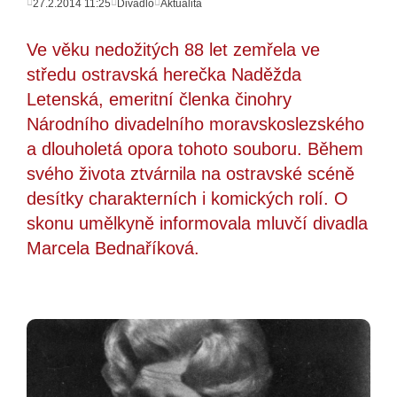
27.2.2014 11:25
Divadlo
Aktualita
Ve věku nedožitých 88 let zemřela ve
středu ostravská herečka Naděžda
Letenská, emeritní členka činohry
Národního divadelního moravskoslezského
a dlouholetá opora tohoto souboru. Během
svého života ztvárnila na ostravské scéně
desítky charakterních i komických rolí. O
skonu umělkyně informovala mluvčí divadla
Marcela Bednaříková.