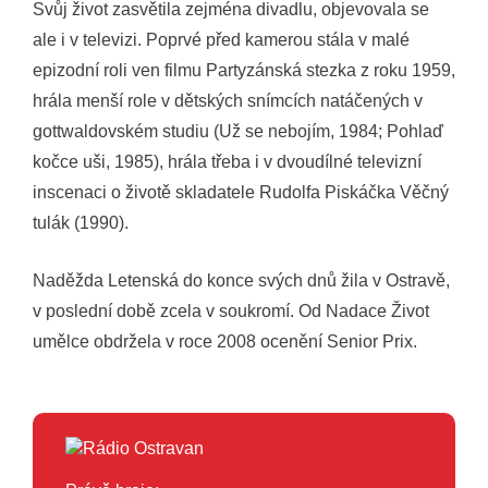
Svůj život zasvětila zejména divadlu, objevovala se
ale i v televizi. Poprvé před kamerou stála v malé
epizodní roli ven filmu Partyzánská stezka z roku 1959,
hrála menší role v dětských snímcích natáčených v
gottwaldovském studiu (Už se nebojím, 1984; Pohlaď
kočce uši, 1985), hrála třeba i v dvoudílné televizní
inscenaci o životě skladatele Rudolfa Piskáčka Věčný
tulák (1990).
Naděžda Letenská do konce svých dnů žila v Ostravě,
v poslední době zcela v soukromí. Od Nadace Život
umělce obdržela v roce 2008 ocenění Senior Prix.