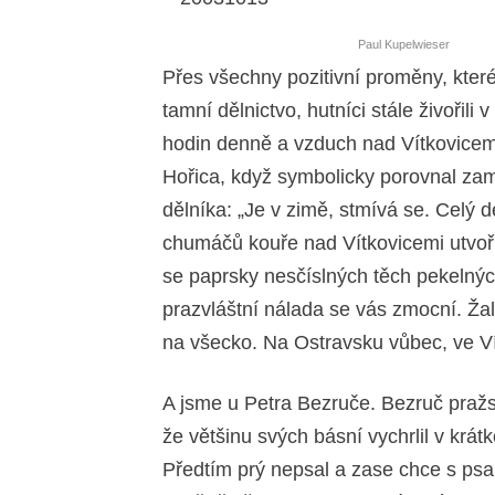
Paul Kupelwieser
Přes všechny pozitivní proměny, kter
tamní dělnictvo, hutníci stále živořili
hodin denně a vzduch nad Vítkovicemi 
Hořica, když symbolicky porovnal za
dělníka: „Je v zimě, stmívá se. Celý d
chumáčů kouře nad Vítkovicemi utvoři
se paprsky nesčíslných těch pekelnýc
prazvláštní nálada se vás zmocní. Žal
na všecko. Na Ostravsku vůbec, ve Ví
A jsme u Petra Bezruče. Bezruč pražs
že většinu svých básní vychrlil v krá
Předtím prý nepsal a zase chce s psa