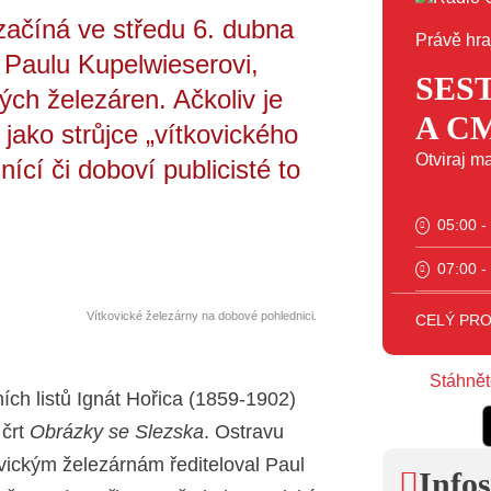
ačíná ve středu 6. dubna
Právě hra
 Paulu Kupelwieserovi,
SES
ých železáren. Ačkoliv je
A C
jako strůjce „vítkovického
Otviraj m
cí či doboví publicisté to
05:00 -
07:00 -
11:00 -
Vítkovické železárny na dobové pohlednici.
CELÝ PR
12:00 -
Stáhnět
ích listů Ignát Hořica (1859-1902)
13:00 -
 črt
Obrázky se Slezska
. Ostravu
14:00 -
kovickým železárnám řediteloval Paul
Infos
15:00 -