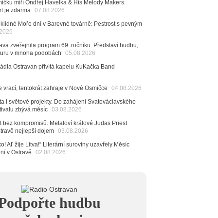
čku míří Ondřej Havelka & His Melody Makers.
rt je zdarma
6
07.08.2026
ncert legendárních Judas Priest se blíží. Zbývá jen
klidné Moře dní v Barevné továrně: Pestrost s pevným
esítek posledních vstupenek
.2026
6
va zveřejnila program 69. ročníku. Představí hudbu,
mřela ostravská baletka Vlasta Pavelcová,
raturu v mnoha podobách
05.08.2026
Ceny Thálie za celoživotní mistrovství
Rádia Ostravan přivítá kapelu KuKačka Band
dná Čeladná nabídne Olympic, Langerovou i
 návštěvníci nově zaplatí už jen pomocí čipů
e vrací, tentokrát zahraje v Nové Osmičce
04.08.2026
6
ěvačka Tanja vydala nové EP Plamen
ta i světové projekty. Do zahájení Svatováclavského
VIDEO
tivalu zbývá měsíc
03.08.2026
6
t bez kompromisů. Metaloví králové Judas Priest
pela Midnight v Rádiu Ostravan: Od minulého roku
stravě nejlepší dojem
03.08.2026
adovali naši show
AUDIO
o! Ať žije Litva!“ Literární suroviny uzavřely Měsíc
6
ení v Ostravě
02.08.2026
 Novou Osmičku míří Bára Zmeková Trio. Výrazná
eské alternativní scény zahraje ve Frýdku-Místku
stem živého vysílání Rádia Ostravan bude herec
ban
6
Podpořte hudbu
ěrkovna Open Music: Klubová scéna na festivalu
huta i Beatles