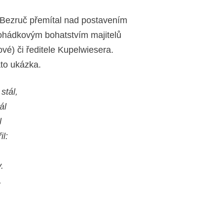
ž Bezruč přemítal nad postavením
pohádkovým bohatstvím majitelů
é) či ředitele Kupelwiesera.
tato ukázka.
stál,
ál
l
l:
.
,