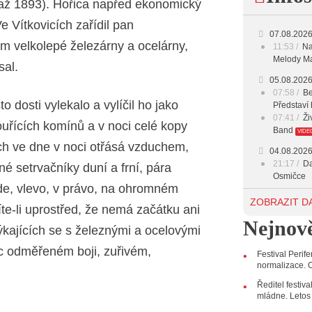
 až 1893). Hořica napřed ekonomický
e Vítkovicích zařídil pan
16:00 -
07.08.202
m velkolepé železárny a ocelárny,
11:53
Na
17:00 -
Melody Ma
sal.
05.08.202
18:00 -
07:58
Be
 dosti vylekalo a vylíčil ho jako
Představí 
20:00 -
07:41
Ži
ouřících komínů a v noci celé kopy
Band
VIDE
23:00 -
ch ve dne v noci otřásá vzduchem,
04.08.202
21:17
Da
mné setrvačníky duní a frní, pára
Osmičce
šude, vlevo, v právo, na ohromném
03.08.202
ZOBRAZIT D
íte-li uprostřed, že nemá začátku ani
12:45
Pl
Nejnově
Svatovácl
ýkajících se s železnými a ocelovými
29.07.202
c odměřeném boji, zuřivém,
Festival Perif
11:00
Do
normalizace. O
listopadu 
10:33
Ús
Ředitel festiv
Od zapome
mládne. Letos
AUDIO