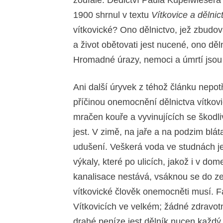
zoufalé. Dědictví Paula Kupelwiesera
1900 shrnul v textu
Vítkovice a dělnic
vítkovické? Ono dělnictvo, jež zbudo
a život obětovati jest nucené, ono děl
Hromadné úrazy, nemoci a úmrtí jsou
Ani další úryvek z téhož článku nepot
příčinou onemocnění dělnictva vítkov
mračen kouře a vyvinujících se škodl
jest. V zimě, na jaře a na podzim blát
udušení. Veškerá voda ve studnách je
výkaly, které po ulicích, jakož i v do
kanalisace nestává, vsáknou se do ze
vítkovické člověk onemocněti musí. F
Vítkovicích ve velkém; žádné zdravotn
drahé peníze jest dělník nucen každý 