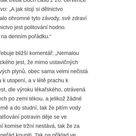
 tak třeba Duch času z 20. července
tvo
: „A jak stojí si dělnictvo
valo ohromné tyto závody, své zdraví
nictvo jest politování hodno.
 na denním pořádku.“
řebuje bližší komentář: „Nemalou
ického jest, že mimo ustavičných
ivých plynů, obec sama velmi nečistá
a k utopení, a v létě prachu k
st, dle výroku lékařského, otrávená
mech po zemi tékou, a jelikož žádné
mě a do studní, tak že pitím vody
alšování potravin děje se ve
í komise tržní nestává, tak že za
neřád koupiti. Tak na příklad ve