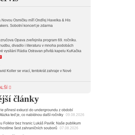
 17:00
HARD AND HEAVY CLASSIC
6
 Novou Osmičku míří Ondřej Havelka & His
 18:00
HARD AND HEAVY CROSSOVER
kers. Sobotní koncert je zdarma
6
 20:00
INDEPENDENT
zručova Opava zveřejnila program 69. ročníku.
hudbu, divadlo i literaturu v mnoha podobách
 23:00
VEČERNÍ MIX
vé vysílání Rádia Ostravan přivítá kapelu KuKačka
O
 00:00
POTICHU
6
vid Koller se vrací, tentokrát zahraje v Nové
6
ALŠÍ
achetka, Katta i světové projekty. Do zahájení
jší články
avského hudebního festivalu zbývá měsíc
6
erie přinesl exkurzi do undergroundu z období
 Ostravy se vrací britští Modestep, vystoupí v
tázka teď je, co nabídnou další ročníky
09.08.2026
v klubu Barrák
VIDEO
měvné historky ze života ostravské kapely Verše:
alu Folklor bez hranic Lukáš Pavlík: Naše publikum
nutých baterek až po kuriózní krádež kláves
 hostíme šest zahraničních souborů
07.08.2026