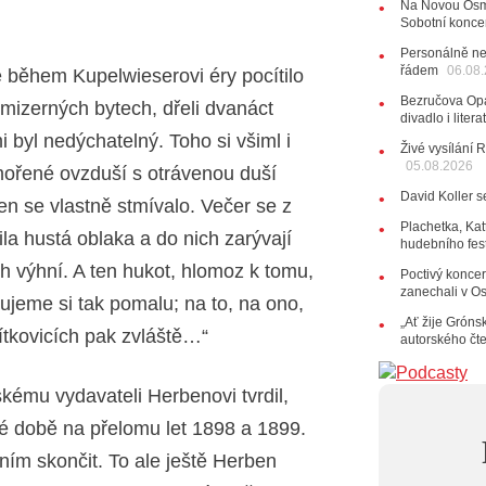
Na Novou Osmi
Sobotní konce
28.07.202
15:51
Ko
Personálně ne
několik d
řádem
06.08
é během Kupelwieserovi éry pocítilo
27.07.202
Bezručova Opa
 v mizerných bytech, dřeli dvanáct
20:44
Ze
divadlo i lite
držitelka 
byl nedýchatelný. Toho si všiml i
Živé vysílání 
10:06
La
05.08.2026
mořené ovzduší s otrávenou duší
Kirschner,
David Koller s
en se vlastně stmívalo. Večer se z
24.07.202
17:06
Zp
Plachetka, Kat
la hustá oblaka a do nich zarývají
hudebního fes
22.07.202
h výhní. A ten hukot, hlomoz k tomu,
Poctivý koncer
10:02
Ka
zanechali v O
jsme upgr
ujeme si tak pomalu; na to, na ono,
„Ať žije Grónsk
21.07.202
tkovicích pak zvláště…“
autorského čt
20:09
Na
osobnost č
14:01
Ho
kému vydavateli Herbenovi tvrdil,
Dušan Ur
tké době na přelomu let 1898 a 1899.
20.07.202
ním skončit. To ale ještě Herben
10:03
Št
nabídne Kr