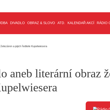
UDBA
DIVADLO
OBRAZ & SLOVO
ATD.
KALENDAŘ AKCÍ
RÁDIO 
 železáren a jejich ředitele Kupelwiesera
o aneb literární obraz ž
 Kupelwiesera