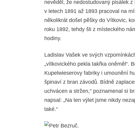
nevěděl, že nedostudovaný pisálek z
v letech 1891 až 1893 pracoval na mí
několikrát došel pěšky do Vítkovic, k
roku 1892, tehdy šli z místeckého nám
hodiny.
Ladislav Vašek ve svých vzpomínkách 
„vítkovického pekla takřka oněměl“. B
Kupelwieserovy fabriky i umounění hutn
špinaví z bran závodů. Bídně zaplacen
uchvácen a stržen,“ poznamenal si br
napsal: „Na ten výlet jsme nikdy neza
také.“