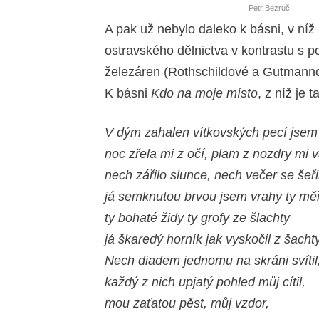
Petr Bezruč
A pak už nebylo daleko k básni, v ní
ostravského dělnictva v kontrastu s 
železáren (Rothschildové a Gutmannov
K básni
Kdo na moje místo
, z níž je 
V dým zahalen vítkovských pecí jsem 
noc zřela mi z očí, plam z nozdry mi v
nech zářilo slunce, nech večer se šeři
já semknutou brvou jsem vrahy ty měři
ty bohaté židy ty grofy ze šlachty
já škaredý horník jak vyskočil z šachty
Nech diadem jednomu na skráni svítil
každý z nich upjatý pohled můj cítil,
mou zaťatou pěst, můj vzdor,