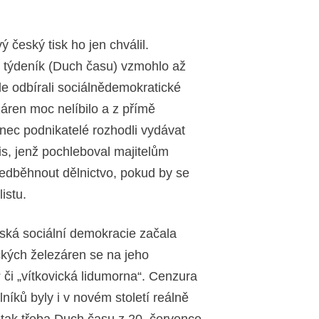
 český tisk ho jen chválil.
ní týdeník (Duch času) vzmohlo až
ale odbírali sociálnědemokratické
záren moc nelíbilo a z přímě
nec podnikatelé rozhodli vydávat
is, jenž pochleboval majitelům
předběhnout dělnictvo, pokud by se
istu.
ská sociální demokracie začala
ckých železáren se na jeho
 či „vítkovická lidumorna“. Cenzura
íků byly i v novém století reálně