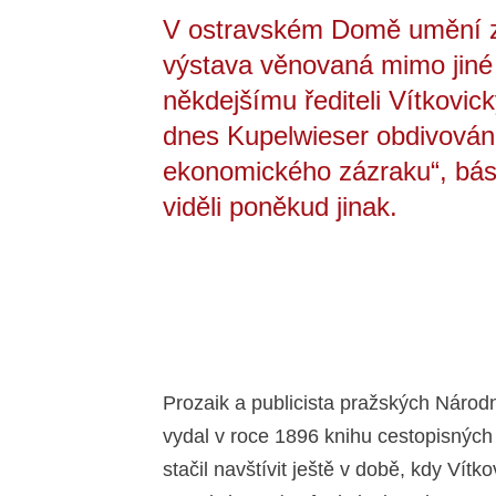
V ostravském Domě umění z
výstava věnovaná mimo jiné
někdejšímu řediteli Vítkovick
dnes Kupelwieser obdivován 
ekonomického zázraku“, básní
viděli poněkud jinak.
Prozaik a publicista pražských Národn
vydal v roce 1896 knihu cestopisných
stačil navštívit ještě v době, kdy Vít