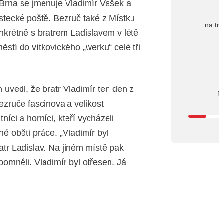
 Brna se jmenuje Vladimír Vašek a
stecké poště. Bezruč také z Místku
na t
onkrétně s bratrem Ladislavem v létě
ěstí do vítkovického „werku“ celé tři
uvedl, že bratr Vladimír ten den z
ezruče fascinovala velikost
íci a horníci, kteří vycházeli
é oběti práce. „Vladimír byl
atr Ladislav. Na jiném místě pak
pomněli. Vladimír byl otřesen. Já