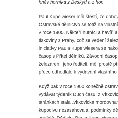
hněv horníka z Beskyd a z hor.
Paul Kupelwieser měl štěstí, že dobový
Ostravské dělnictvo se totiž na vlast
v roce 1900. Někteří hutníci a havíři 
tiskoviny z Prahy, což se vedení žele
iniciativy Paula Kupelwiesera se nako
časopis Přítel dělníků. Závodní časop
železáren i jeho řediteli, měl prostě 
přece odhodlalo k vydávání vlastního l
Když pak v roce 1900 konečně ostrav
vydávat týdeník Duch času, z Vítkovi
stránkách stala „vítkovická mordovna“
kupodivu nezasahovala, podmínky děln