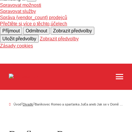
Spravovat možnosti
Spravovat služby
Správa {vendor_count} prodejců
Přečtěte si více o těchto účelech
Příjmout
Odmítnout
Zobrazit předvolby
Uložit předvolby
Zobrazit předvolby
Zásady cookies
Úvod
Divadlo
Baníkovec Romeo a sparťanka Julča aneb Jak se v Domě kultury Akord znásilňuje Shakespeare