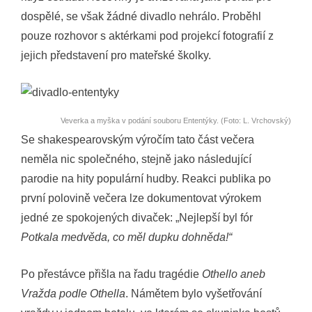
dospělé, se však žádné divadlo nehrálo. Proběhl
pouze rozhovor s aktérkami pod projekcí fotografií z
jejich představení pro mateřské školky.
Veverka a myška v podání souboru Ententýky. (Foto: L. Vrchovský)
Se shakespearovským výročím tato část večera
neměla nic společného, stejně jako následující
parodie na hity populární hudby. Reakci publika po
první polovině večera lze dokumentovat výrokem
jedné ze spokojených divaček: „Nejlepší byl fór
Potkala medvěda, co měl dupku dohněda!“
Po přestávce přišla na řadu tragédie
Othello aneb
Vražda podle Othella
. Námětem bylo vyšetřování