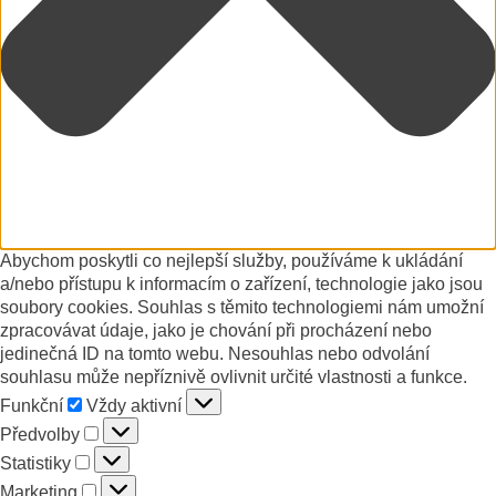
Abychom poskytli co nejlepší služby, používáme k ukládání
a/nebo přístupu k informacím o zařízení, technologie jako jsou
soubory cookies. Souhlas s těmito technologiemi nám umožní
zpracovávat údaje, jako je chování při procházení nebo
jedinečná ID na tomto webu. Nesouhlas nebo odvolání
souhlasu může nepříznivě ovlivnit určité vlastnosti a funkce.
Funkční
Funkční
Vždy aktivní
Předvolby
Předvolby
Statistiky
Statistiky
Marketing
Marketing