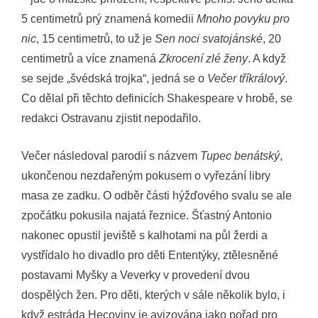
5 centimetrů prý znamená komedii
Mnoho povyku pro
nic
, 15 centimetrů, to už je
Sen noci svatojánské
, 20
centimetrů a více znamená
Zkrocení zlé ženy
. A když
se sejde „švédská trojka“, jedná se o
Večer tříkrálový
.
Co dělal při těchto definicích Shakespeare v hrobě, se
redakci Ostravanu zjistit nepodařilo.
Večer následoval parodií s názvem
Tupec benátský
,
ukončenou nezdařeným pokusem o vyřezání libry
masa ze zadku. O odběr části hýžďového svalu se ale
zpočátku pokusila najatá řeznice. Šťastný Antonio
nakonec opustil jeviště s kalhotami na půl žerdi a
vystřídalo ho divadlo pro děti Ententýky, ztělesněné
postavami Myšky a Veverky v provedení dvou
dospělých žen. Pro děti, kterých v sále několik bylo, i
když estráda Hecoviny je avizována jako pořad pro