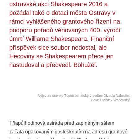
ostravské akci Shakespeare 2016 a
požádal také o dotaci města Ostravy v
rámci vyhlášeného grantového řízení na
podporu pořadů věnovaných 400. výročí
úmrtí Williama Shakespeara. Finanční
příspěvek sice soubor nedostal, ale
Hecoviny se Shakespearem přece jen
nastudoval a předvedl. Bohužel.
Výjev ze scénky Tupec benátský v podání Divadla Nahodile.
Foto: Ladislav Vrchovský
Tříapůlhodinová estráda před zaplněným sálem
začala opakovaným postesknutím na adresu grantové