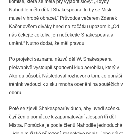
komise, která se měla prý vyjádřit slovy: „Kdyby
Nahodile mělo dělat Shakespeara, to by se Mistr
musel v hrobě obracet.“ Průvodce večerem Zdenek
Kačor ovšem diváky hned na začátku upozornil: „Od
nás čekejte cokoliv, jen nečekejte Shakespeara a
umění.“ Nutno dodat, že měl pravdu.
Po projekci seznamu názvů děl W. Shakespeara
překvapivě vystoupil sportovní klub aerobiku, který v
Akordu působí. Následoval rozhovor o tom, co obnáší
trénink vedoucí k zisku mnoha ocenění na soutěžích v
oboru.
Poté se zjevil Shakespearův duch, aby uvedl scénku
čtyř žen o pomůcce k zapamatování alespoň tří děl
Mistra. Pomůcka je podle členů Nahodile jednoduchá
– jde o mužské přirození, respektive penis. Jeho délka