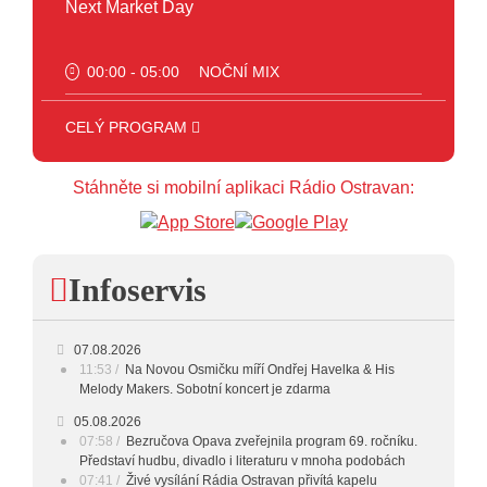
Next Market Day
00:00 - 05:00
NOČNÍ MIX
05:00 - 09:00
FOLKLOR
CELÝ PROGRAM
09:00 - 11:00
DOPOLEDNÍ MIX
Stáhněte si mobilní aplikaci Rádio Ostravan:
11:00 - 12:00
HITPARÁDA
12:00 - 16:00
ART
Infoservis
16:00 - 17:00
HODINA S MARIÍ
17:00 - 18:00
HODINA S VĚRKOU
07.08.2026
11:53
Na Novou Osmičku míří Ondřej Havelka & His
18:00 - 19:00
HODINA S JARKEM
Melody Makers. Sobotní koncert je zdarma
19:00 - 20:00
FOLK
05.08.2026
07:58
Bezručova Opava zveřejnila program 69. ročníku.
Představí hudbu, divadlo i literaturu v mnoha podobách
20:00 - 23:00
VEČERNÍ MIX
07:41
Živé vysílání Rádia Ostravan přivítá kapelu