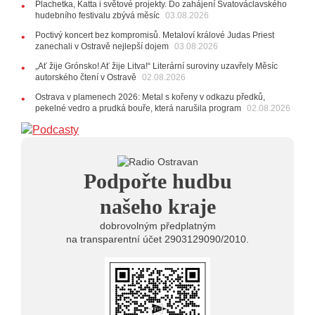
Plachetka, Katta i světové projekty. Do zahájení Svatováclavského
24.07.2026
hudebního festivalu zbývá měsíc
03.08.2026
17:06
Zpěvačka Tanja vydala nové EP Plamen
VIDEO
Poctivý koncert bez kompromisů. Metaloví králové Judas Priest
22.07.2026
zanechali v Ostravě nejlepší dojem
03.08.2026
10:02
Kapela Midnight v Rádiu Ostravan: Od minulého
„Ať žije Grónsko! Ať žije Litva!“ Literární suroviny uzavřely Měsíc
roku jsme upgradovali naši show
AUDIO
autorského čtení v Ostravě
02.08.2026
21.07.2026
Ostrava v plamenech 2026: Metal s kořeny v odkazu předků,
20:09
Na Novou Osmičku míří Bára Zmeková Trio.
pekelné vedro a prudká bouře, která narušila program
02.08.2026
Výrazná osobnost české alternativní scény zahraje ve
Frýdku-Místku
14:01
Hostem živého vysílání Rádia Ostravan bude
herec Dušan Urban
20.07.2026
Podpořte hudbu
10:03
Štěrkovna Open Music: Klubová scéna na festivalu
nabídne Krhuta i Beatles
našeho kraje
dobrovolným předplatným
na transparentní účet 2903129090/2010.