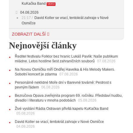
KuKačka Band
VIDEO
23:00 - 00:00
POTICHU
04.08.2026
21:17
David Koller se vrací, tentokrát zahraje v Nové
Osmičce
03.08.2026
ZOBRAZIT DALŠÍ
12:45
Plachetka, Katta i světové projekty. Do zahájení
Nejnovější články
Svatováclavského hudebního festivalu zbývá měsíc
29.07.2026
Ředitel festivalu Folklor bez hranic Lukáš Pavlík: Naše publikum
11:00
Do Ostravy se vrací britští Modestep, vystoupí v
mládne. Letos hostíme šest zahraničních souborů
07.08.2026
listopadu v klubu Barrák
VIDEO
10:33
Úsměvné historky ze života ostravské kapely
Na Novou Osmičku míří Ondřej Havelka & His Melody Makers.
Verše: Od zapomenutých baterek až po kuriózní krádež
Sobotní koncert je zdarma
07.08.2026
kláves
AUDIO
Personálně neklidné Moře dní v Barevné továrně: Pestrost s
pevným řádem
28.07.2026
06.08.2026
15:51
Koncert legendárních Judas Priest se blíží. Zbývá
Bezručova Opava zveřejnila program 69. ročníku. Představí hudbu,
jen několik desítek posledních vstupenek
divadlo i literaturu v mnoha podobách
05.08.2026
27.07.2026
Živé vysílání Rádia Ostravan přivítá kapelu KuKačka Band
20:44
Zemřela ostravská baletka Vlasta Pavelcová,
05.08.2026
držitelka Ceny Thálie za celoživotní mistrovství
David Koller se vrací, tentokrát zahraje v Nové Osmičce
10:06
Ladná Čeladná nabídne Olympic, Langerovou i
04.08.2026
Kirschner, návštěvníci nově zaplatí už jen pomocí čipů