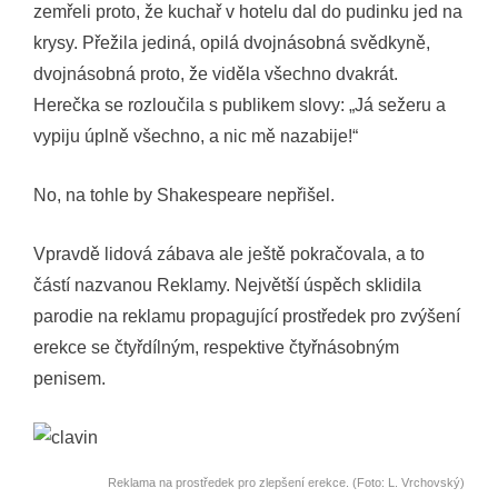
zemřeli proto, že kuchař v hotelu dal do pudinku jed na
krysy. Přežila jediná, opilá dvojnásobná svědkyně,
dvojnásobná proto, že viděla všechno dvakrát.
Herečka se rozloučila s publikem slovy: „Já sežeru a
vypiju úplně všechno, a nic mě nazabije!“
No, na tohle by Shakespeare nepřišel.
Vpravdě lidová zábava ale ještě pokračovala, a to
částí nazvanou Reklamy. Největší úspěch sklidila
parodie na reklamu propagující prostředek pro zvýšení
erekce se čtyřdílným, respektive čtyřnásobným
penisem.
Reklama na prostředek pro zlepšení erekce. (Foto: L. Vrchovský)