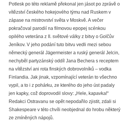
Potlesk po této reklamě překonal jen jásot po zprávě o
vítězství českého hokejového týmu nad Ruskem v
zápase na mistrovství světa v Moskvě. A večer
pokračoval parodií na filmovou epopej scénkou
opilého veterána z II. světové války z bitvy o Golčův
Jeníkov. V jeho podání tuto bitvu vedli mezi sebou
německý generál Jägermeister a ruský generál Jelcin,
nechyběl partyzánský oddíl Jana Bechera s receptem
na vítězství ani rota finských dobrovolníků – vodka
Finlandia. Jak jinak, vzpomínající veterán to všechno
vypil, a to i z pohárku, ze kterého do jeho úst padaly
jen kapky, což doprovodil slovy: „Hele, kapavka!“
Redakci Ostravanu se opět nepodařilo zjistit, zdali si
Shakespeare v této chvíli neobjednal do hrobu některý
ze zmíněných nápojů.