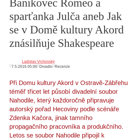
Baníkovec Romeo a
sparťanka Julča aneb Jak
se v Domě kultury Akord
znásilňuje Shakespeare
Ladislav Vrchovský
7.5.2016 05:00
Divadlo
Recenze
Při Domu kultury Akord v Ostravě-Zábřehu
téměř třicet let působí divadelní soubor
Nahodile, který každoročně připravuje
autorský pořad Hecoviny podle scénáře
Zdenka Kačora, jinak tamního
propagačního pracovníka a produkčního.
Letos se soubor Nahodile připojil k