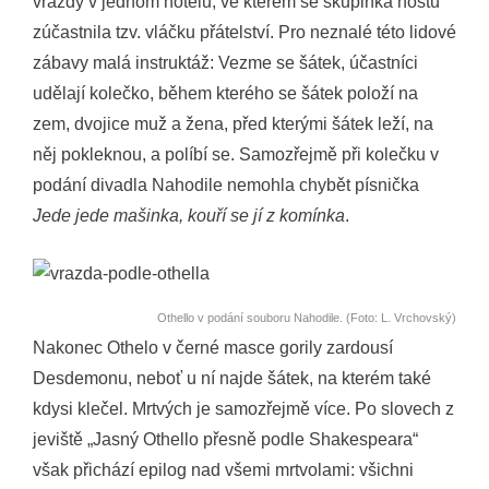
vraždy v jednom hotelu, ve kterém se skupinka hostů
zúčastnila tzv. vláčku přátelství. Pro neznalé této lidové
zábavy malá instruktáž: Vezme se šátek, účastníci
udělají kolečko, během kterého se šátek položí na
zem, dvojice muž a žena, před kterými šátek leží, na
něj pokleknou, a políbí se. Samozřejmě při kolečku v
podání divadla Nahodile nemohla chybět písnička
Jede jede mašinka, kouří se jí z komínka
.
Othello v podání souboru Nahodile. (Foto: L. Vrchovský)
Nakonec Othelo v černé masce gorily zardousí
Desdemonu, neboť u ní najde šátek, na kterém také
kdysi klečel. Mrtvých je samozřejmě více. Po slovech z
jeviště „Jasný Othello přesně podle Shakespeara“
však přichází epilog nad všemi mrtvolami: všichni