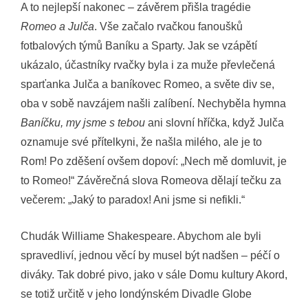
A to nejlepší nakonec – závěrem přišla tragédie
Romeo a Julča
. Vše začalo rvačkou fanoušků
fotbalových týmů Baníku a Sparty. Jak se vzápětí
ukázalo, účastníky rvačky byla i za muže převlečená
sparťanka Julča a baníkovec Romeo, a světe div se,
oba v sobě navzájem našli zalíbení. Nechyběla hymna
Baníčku, my jsme s tebou
ani slovní hříčka, když Julča
oznamuje své přítelkyni, že našla milého, ale je to
Rom! Po zděšení ovšem dopoví: „Nech mě domluvit, je
to Romeo!“ Závěrečná slova Romeova dělají tečku za
večerem: „Jaký to paradox! Ani jsme si nefikli.“
Chudák Williame Shakespeare. Abychom ale byli
spravedliví, jednou věcí by musel být nadšen – péčí o
diváky. Tak dobré pivo, jako v sále Domu kultury Akord,
se totiž určitě v jeho londýnském Divadle Globe