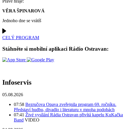
Právě hraje:
VĚRA ŠPINAROVÁ
Jednoho dne se vrátíš
CELÝ PROGRAM
Stáhněte si mobilní aplikaci Rádio Ostravan:
Infoservis
05.08.2026
07:58
Bezručova Opava zveřejnila program 69. ročníku.
Představí hudbu, divadlo i literaturu v mnoha podobách
07:41
Živé vysílání Rádia Ostravan přivítá kapelu KuKačka
Band
VIDEO