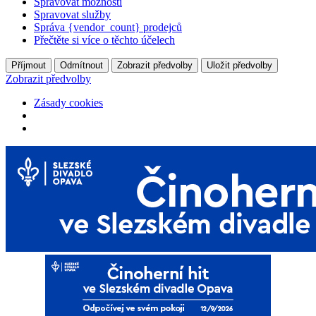
Spravovat možnosti
Spravovat služby
Správa {vendor_count} prodejců
Přečtěte si více o těchto účelech
Příjmout
Odmítnout
Zobrazit předvolby
Uložit předvolby
Zobrazit předvolby
Zásady cookies