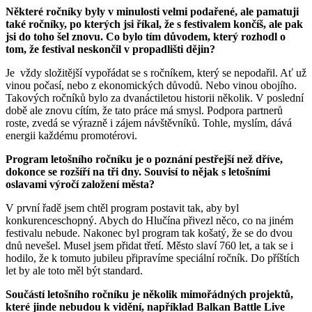
Některé ročníky byly v minulosti velmi podařené, ale pamatuji
také ročníky, po kterých jsi říkal, že s festivalem končíš, ale pak
jsi do toho šel znovu. Co bylo tím důvodem, který rozhodl o
tom, že festival neskončil v propadlišti dějin?
Je vždy složitější vypořádat se s ročníkem, který se nepodařil. Ať už
vinou počasí, nebo z ekonomických důvodů. Nebo vinou obojího.
Takových ročníků bylo za dvanáctiletou historii několik. V poslední
době ale znovu cítím, že tato práce má smysl. Podpora partnerů
roste, zvedá se výrazně i zájem návštěvníků. Tohle, myslím, dává
energii každému promotérovi.
Program letošního ročníku je o poznání pestřejší než dříve,
dokonce se rozšíří na tři dny. Souvisí to nějak s letošními
oslavami výročí založení města?
V první řadě jsem chtěl program postavit tak, aby byl
konkurenceschopný. Abych do Hlučína přivezl něco, co na jiném
festivalu nebude. Nakonec byl program tak košatý, že se do dvou
dnů nevešel. Musel jsem přidat třetí. Město slaví 760 let, a tak se i
hodilo, že k tomuto jubileu připravíme speciální ročník. Do příštích
let by ale toto měl být standard.
Součástí letošního ročníku je několik mimořádných projektů,
které jinde nebudou k vidění, například Balkan Battle Live