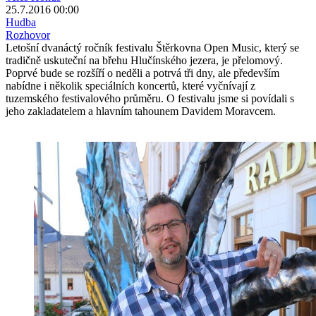
25.7.2016 00:00
Hudba
Rozhovor
Letošní dvanáctý ročník festivalu Štěrkovna Open Music, který se
tradičně uskuteční na břehu Hlučínského jezera, je přelomový.
Poprvé bude se rozšíří o neděli a potrvá tři dny, ale především
nabídne i několik speciálních koncertů, které vyčnívají z
tuzemského festivalového průměru. O festivalu jsme si povídali s
jeho zakladatelem a hlavním tahounem Davidem Moravcem.