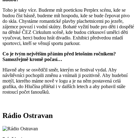
Toho je taky více. Budeme mít poetickou Perplex scénu, kde se
budou číst básně, budeme mít hospodu, kde se bude čepovat pivo
do skla. Chystáme romantické plavby plachetnicemi po jezeře,
zájemce povozí i vodní skútry. Bohaté vyžití bude pro děti i dospělé
na dětské ČEZ Cirkulum scéně, kde budou cirkusoví umělci děti
vyučovat, herci budou hrát divadlo. Exhibici předvedou mladí
sportovci, kteří se věnují sportu parkour.
Co je tvým největším přáním před letošním ročníkem?
Samozřejmě kromě počasí…
Hlavně aby se osvědčil směr, kterým se festival vydal. Aby
návštěvníci pochopili změnu a vnímali ji pozitivně. Aby hudební
motýl, kterého máme nově v logu a je na něm postavená celá
grafika, do Hlučína přilétal i v dalších letech a aby pobavil stále
rostoucí počet fanoušků.
Rádio Ostravan