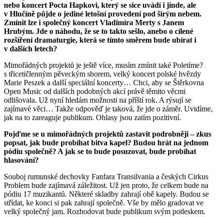
nebo koncert Pocta Hapkovi, který se sice uvádí i jinde, ale
v Hlučíně půjde o jediné letošní provedení pod širým nebem.
Zmínit lze i společný koncert Vladimíra Merty s Janem
Hrubým. Jde o náhodu, že se to takto sešlo, anebo o cílené
rozšíření dramaturgie, která se tímto směrem bude ubírat i
v dalších letech?
Mimořádných projektů je ještě více, musím zmínit také Poletíme?
s třicetičlenným pěveckým sborem, velký koncert polské hvězdy
Marie Peszek a další speciální koncerty… Chci, aby se Štěrkovna
Open Music od dalších podobných akcí právě těmito věcmi
odlišovala. Už nyní hledám možnosti na příští rok. A rýsují se
zajímavé věci… Takže odpověď je taková, že jde o záměr. Uvidíme,
jak na to zareaguje publikum. Ohlasy jsou zatím pozitivní.
Pojďme se u mimořádných projektů zastavit podrobněji – zkus
popsat, jak bude probíhat bitva kapel? Budou hrát na jednom
pódiu společně? A jak se to bude posuzovat, bude probíhat
hlasování?
Souboj rumunské dechovky Fanfara Transilvania a českých Cirkus
Problem bude zajímavá záležitost. Už jen proto, že celkem bude na
pódiu 17 muzikantů. Některé skladby zahrají obě kapely. Budou se
střídat, ke konci si pak zahrají společně. Vše by mělo gradovat ve
velký společný jam. Rozhodovat bude publikum svým potleskem.