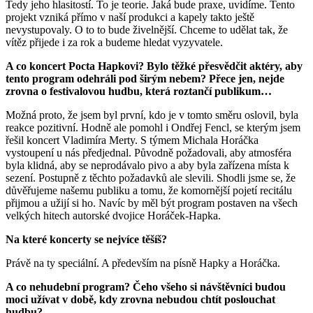
Tedy jeho hlasitostí. To je teorie. Jaká bude praxe, uvidíme. Tento
projekt vzniká přímo v naší produkci a kapely takto ještě
nevystupovaly. O to to bude živelnější. Chceme to udělat tak, že
vítěz přijede i za rok a budeme hledat vyzyvatele.
A co koncert Pocta Hapkovi? Bylo těžké přesvědčit aktéry, aby
tento program odehráli pod širým nebem? Přece jen, nejde
zrovna o festivalovou hudbu, která roztančí publikum…
Možná proto, že jsem byl první, kdo je v tomto směru oslovil, byla
reakce pozitivní. Hodně ale pomohl i Ondřej Fencl, se kterým jsem
řešil koncert Vladimíra Merty. S týmem Michala Horáčka
vystoupení u nás předjednal. Původně požadovali, aby atmosféra
byla klidná, aby se neprodávalo pivo a aby byla zařízena místa k
sezení. Postupně z těchto požadavků ale slevili. Shodli jsme se, že
důvěřujeme našemu publiku a tomu, že komornější pojetí recitálu
přijmou a užijí si ho. Navíc by měl být program postaven na všech
velkých hitech autorské dvojice Horáček-Hapka.
Na které koncerty se nejvíce těšíš?
Právě na ty speciální. A především na písně Hapky a Horáčka.
A co nehudební program? Čeho všeho si návštěvníci budou
moci užívat v době, kdy zrovna nebudou chtít poslouchat
hudbu?