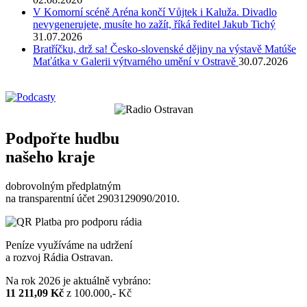
V Komorní scéně Aréna končí Vůjtek i Kaluža. Divadlo
nevygenerujete, musíte ho zažít, říká ředitel Jakub Tichý
31.07.2026
Bratříčku, drž sa! Česko-slovenské dějiny na výstavě Matúše
Maťátka v Galerii výtvarného umění v Ostravě
30.07.2026
Podpořte hudbu
našeho kraje
dobrovolným předplatným
na transparentní účet 2903129090/2010.
Peníze využíváme na udržení
a rozvoj Rádia Ostravan.
Na rok 2026 je aktuálně vybráno:
11 211,09 Kč
z 100.000,- Kč