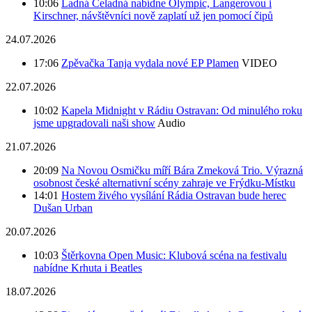
10:06
Ladná Čeladná nabídne Olympic, Langerovou i
Kirschner, návštěvníci nově zaplatí už jen pomocí čipů
24.07.2026
17:06
Zpěvačka Tanja vydala nové EP Plamen
VIDEO
22.07.2026
10:02
Kapela Midnight v Rádiu Ostravan: Od minulého roku
jsme upgradovali naši show
Audio
21.07.2026
20:09
Na Novou Osmičku míří Bára Zmeková Trio. Výrazná
osobnost české alternativní scény zahraje ve Frýdku-Místku
14:01
Hostem živého vysílání Rádia Ostravan bude herec
Dušan Urban
20.07.2026
10:03
Štěrkovna Open Music: Klubová scéna na festivalu
nabídne Krhuta i Beatles
18.07.2026