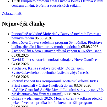
13:38
Pimprléto promění areál Divadla loutek Ostrava v letní
centrum umění, tvoření a sousedských setkání
Zobrazit další
Nejnovější články
Personálně neklidné Moře dní v Barevné továrně: Pestrost s
pevným řádem
06.08.2026
Bezručova Opava zveřejnila program 69. ročníku. Představí
hudbu, divadlo i literaturu v mnoha podobách
05.08.2026
Živé vysílání Rádia Ostravan přivítá kapelu KuKačka Band
05.08.2026
David Koller se vrací, tentokrát zahraje v Nové Osmičce
04.08.2026
Plachetka, Katta i světové projekty. Do zahájení
Svatováclavského hudebního festivalu zbývá měsíc
03.08.2026
Poctivý koncert bez kompromisů. Metaloví králové Judas
Priest zanechali v Ostravě nejlepší dojem
03.08.2026
„Ať žije Grónsko! Ať žije Litva!“ Literární suroviny uzavřely
Měsíc autorského čtení v Ostravě
02.08.2026
Ostrava v plamenech 2026: Metal s kořeny v odkazu předků,
pekelné vedro a prudká bouře, která narušila program
02.08.2026