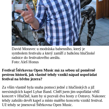
David Moravec u modráska bahenního, který je
symbolem festivalu a který zamíří z balkónu hlučínské
radnice do festivalového areálu.
Foto: Aleš Honus
Festival Štěrkovna Open Music má za sebou už poměrně
pestrou historii, jak vlastně tehdy vznikl nápad uspořádat
festival na břehu jezera?
Za vším vlastně byla snaha pomoci jedné z hlučínských a již
neexistujících kapel Lybar Band. Chtěl jsem jim uspořádat větší
koncert v Hlučíně, kam by si pozvali dva hosty z Ostravy. Nakonec
tehdy zahrálo devět kapel a místo malého koncertu vznikl festival.
Už tehdy se jmenoval Štěrkovna Open Music.