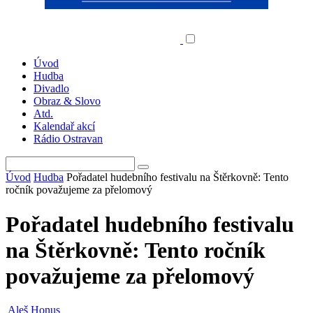
Úvod
Hudba
Divadlo
Obraz & Slovo
Atd.
Kalendař akcí
Rádio Ostravan
Úvod
Hudba
Pořadatel hudebního festivalu na Štěrkovně: Tento
ročník považujeme za přelomový
Pořadatel hudebního festivalu
na Štěrkovně: Tento ročník
považujeme za přelomový
Aleš Honus