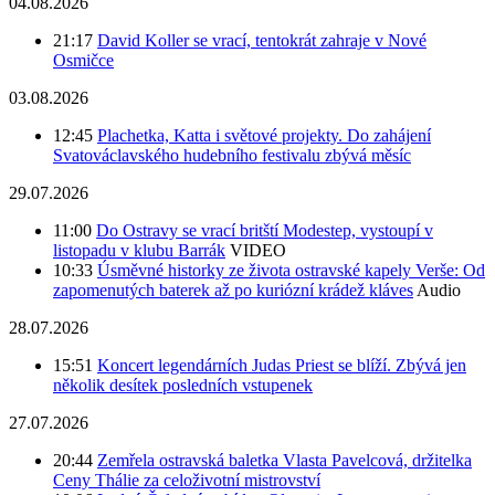
04.08.2026
21:17
David Koller se vrací, tentokrát zahraje v Nové
Osmičce
03.08.2026
12:45
Plachetka, Katta i světové projekty. Do zahájení
Svatováclavského hudebního festivalu zbývá měsíc
29.07.2026
11:00
Do Ostravy se vrací britští Modestep, vystoupí v
listopadu v klubu Barrák
VIDEO
10:33
Úsměvné historky ze života ostravské kapely Verše: Od
zapomenutých baterek až po kuriózní krádež kláves
Audio
28.07.2026
15:51
Koncert legendárních Judas Priest se blíží. Zbývá jen
několik desítek posledních vstupenek
27.07.2026
20:44
Zemřela ostravská baletka Vlasta Pavelcová, držitelka
Ceny Thálie za celoživotní mistrovství