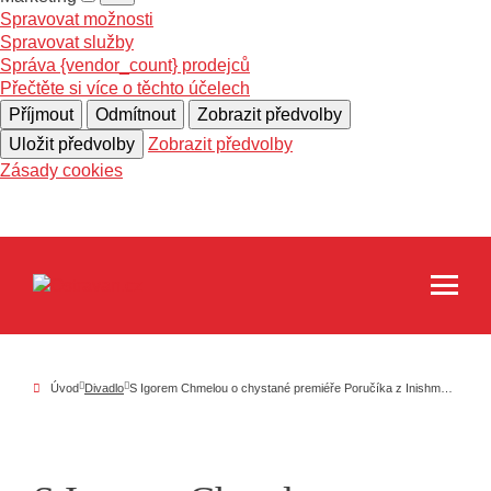
Spravovat možnosti
Spravovat služby
Správa {vendor_count} prodejců
Přečtěte si více o těchto účelech
Příjmout
Odmítnout
Zobrazit předvolby
Uložit předvolby
Zobrazit předvolby
Zásady cookies
Úvod
Divadlo
S Igorem Chmelou o chystané premiéře Poručíka z Inishmoru v Domě kultury Akord