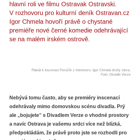
hlavní roli ve filmu Ostravak Ostravski.
V rozhovoru pro kulturní deník Ostravan.cz
Igor Chmela hovoří právě o chystané
premiéře nové černé komedie odehrávající
se na malém irském ostrově.
Plakát k inscenaci Poručík z Inishmoru. Igor Chmela druhý zleva.
Foto: Divadlo Verze
Nebývá tomu často, aby se premiéry inscenací
odehrávaly mimo domovskou scénu divadla. Prý
ale „bojujete“ s Divadlem Verze o vhodné prostory
a navíc Ostrava je vašemu srdci více než blízká,
předpokládám, že právě proto jste se rozhodli pro