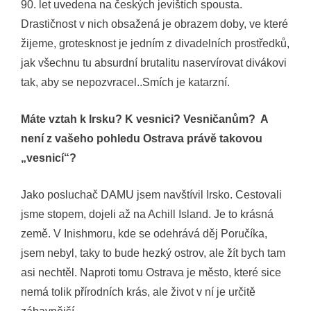
90. let uvedena na českých jevištích spousta.
Drastičnost v nich obsažená je obrazem doby, ve které
žijeme, grotesknost je jedním z divadelních prostředků,
jak všechnu tu absurdní brutalitu naservírovat divákovi
tak, aby se nepozvracel..Smích je katarzní.
Máte vztah k Irsku? K vesnici? Vesničanům? A
není z vašeho pohledu Ostrava právě takovou
„vesnicí“?
Jako posluchač DAMU jsem navštívil Irsko. Cestovali
jsme stopem, dojeli až na Achill Island. Je to krásná
země. V Inishmoru, kde se odehrává děj Poručíka,
jsem nebyl, taky to bude hezký ostrov, ale žít bych tam
asi nechtěl. Naproti tomu Ostrava je město, které sice
nemá tolik přírodních krás, ale život v ní je určitě