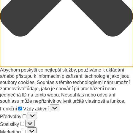
Abychom poskytli co nejlepší služby, používáme k ukládání
a/nebo přístupu k informacím o zařízení, technologie jako jsou
soubory cookies. Souhlas s těmito technologiemi nám umožní
zpracovávat údaje, jako je chování při procházení nebo
jedinečná ID na tomto webu. Nesouhlas nebo odvolání
souhlasu může nepříznivě ovlivnit určité vlastnosti a funkce.
Funkční
Funkční
Vždy aktivní
Předvolby
Předvolby
Statistiky
Statistiky
Marketing
Marketing