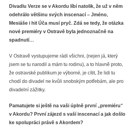
Divadlu Verze se v Akordu líbí natolik, že už v něm
odehrálo většinu svých inscenací – Jméno,
Mesiáše i hit Úča musí pryč. Zdá se tedy, že otázka
nové premiéry v Ostravě byla jednoznačně na
spadnutí…
V Ostravě vystupujeme rádi všichni, (nejen já, který
jsem se tu narodil a mám tu rodinu), a to hlavně proto,
že ostravské publikum je výborné, je cítit, že lidi tu
chodí do divadel ne kvůli snobským potřebám, ale pro
divadelní zážitky.
Pamatujete si ještě na vaši úplně první „premiéru“
v Akordu? První zájezd s vaší inscenací a jak došlo
ke spolupráci právě s Akordem?