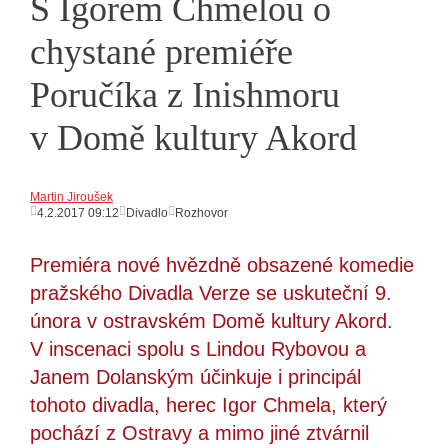
S Igorem Chmelou o
chystané premiéře
Poručíka z Inishmoru
v Domě kultury Akord
Martin Jiroušek
4.2.2017 09:12
Divadlo
Rozhovor
Premiéra nové hvězdně obsazené komedie
pražského Divadla Verze se uskuteční 9.
února v ostravském Domě kultury Akord.
V inscenaci spolu s Lindou Rybovou a
Janem Dolanským účinkuje i principál
tohoto divadla, herec Igor Chmela, který
pochází z Ostravy a mimo jiné ztvárnil