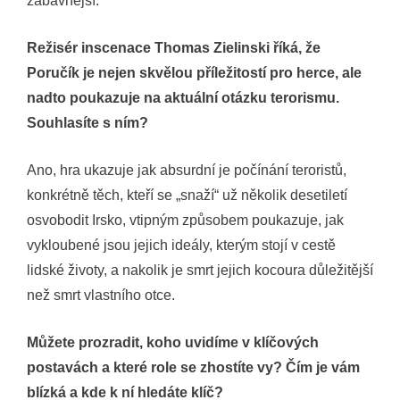
zábavnější.
Režisér inscenace Thomas Zielinski říká, že
Poručík je nejen skvělou příležitostí pro herce, ale
nadto poukazuje na aktuální otázku terorismu.
Souhlasíte s ním?
Ano, hra ukazuje jak absurdní je počínání teroristů,
konkrétně těch, kteří se „snaží“ už několik desetiletí
osvobodit Irsko, vtipným způsobem poukazuje, jak
vykloubené jsou jejich ideály, kterým stojí v cestě
lidské životy, a nakolik je smrt jejich kocoura důležitější
než smrt vlastního otce.
Můžete prozradit, koho uvidíme v klíčových
postavách a které role se zhostíte vy? Čím je vám
blízká a kde k ní hledáte klíč?