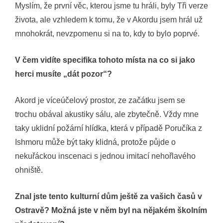
Myslím, že první věc, kterou jsme tu hráli, byly Tři verze
života, ale vzhledem k tomu, že v Akordu jsem hrál už
mnohokrát, nevzpomenu si na to, kdy to bylo poprvé.
V čem vidíte specifika tohoto místa na co si jako
herci musíte „dát pozor“?
Akord je víceúčelový prostor, ze začátku jsem se
trochu obával akustiky sálu, ale zbytečně. Vždy mne
taky uklidní požární hlídka, která v případě Poručíka z
Ishmoru může být taky klidná, protože půjde o
nekuřáckou inscenaci s jednou imitací nehořlavého
ohniště.
Znal jste tento kulturní dům ještě za vašich časů v
Ostravě? Možná jste v něm byl na nějakém školním