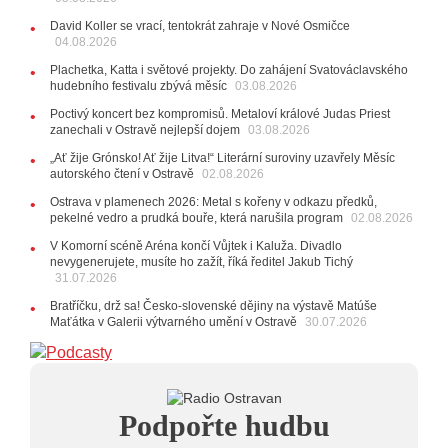
20:44
Zemřela ostravská baletka Vlasta Pavelcová,
David Koller se vrací, tentokrát zahraje v Nové Osmičce
držitelka Ceny Thálie za celoživotní mistrovství
04.08.2026
10:06
Ladná Čeladná nabídne Olympic, Langerovou i
Plachetka, Katta i světové projekty. Do zahájení Svatováclavského
Kirschner, návštěvníci nově zaplatí už jen pomocí čipů
hudebního festivalu zbývá měsíc
03.08.2026
24.07.2026
Poctivý koncert bez kompromisů. Metaloví králové Judas Priest
17:06
Zpěvačka Tanja vydala nové EP Plamen
VIDEO
zanechali v Ostravě nejlepší dojem
03.08.2026
22.07.2026
„Ať žije Grónsko! Ať žije Litva!“ Literární suroviny uzavřely Měsíc
10:02
Kapela Midnight v Rádiu Ostravan: Od minulého
autorského čtení v Ostravě
02.08.2026
roku jsme upgradovali naši show
AUDIO
Ostrava v plamenech 2026: Metal s kořeny v odkazu předků,
21.07.2026
pekelné vedro a prudká bouře, která narušila program
02.08.2026
20:09
Na Novou Osmičku míří Bára Zmeková Trio.
V Komorní scéně Aréna končí Vůjtek i Kaluža. Divadlo
Výrazná osobnost české alternativní scény zahraje ve
nevygenerujete, musíte ho zažít, říká ředitel Jakub Tichý
Frýdku-Místku
31.07.2026
14:01
Hostem živého vysílání Rádia Ostravan bude
herec Dušan Urban
Bratříčku, drž sa! Česko-slovenské dějiny na výstavě Matúše
Maťátka v Galerii výtvarného umění v Ostravě
30.07.2026
20.07.2026
10:03
Štěrkovna Open Music: Klubová scéna na festivalu
nabídne Krhuta i Beatles
18.07.2026
Podpořte hudbu
13:38
Pimprléto promění areál Divadla loutek Ostrava v
letní centrum umění, tvoření a sousedských setkání