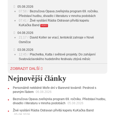
05.08.2026
18:00 - 20:00
INDEPENDENT
07:58
Bezručova Opava zveřejnila program 69. ročníku.
Představí hudbu, divadlo i literaturu v mnoha podobách
20:00 - 23:00
VEČERNÍ MIX
07:41
Živé vysílání Rádia Ostravan přivítá kapelu
KuKačka Band
VIDEO
23:00 - 00:00
POTICHU
04.08.2026
21:17
David Koller se vrací, tentokrát zahraje v Nové
Osmičce
03.08.2026
12:45
Plachetka, Katta i světové projekty. Do zahájení
Svatováclavského hudebního festivalu zbývá měsíc
29.07.2026
ZOBRAZIT DALŠÍ
11:00
Do Ostravy se vrací britští Modestep, vystoupí v
Nejnovější články
listopadu v klubu Barrák
VIDEO
10:33
Úsměvné historky ze života ostravské kapely
Verše: Od zapomenutých baterek až po kuriózní krádež
Personálně neklidné Moře dní v Barevné továrně: Pestrost s
kláves
AUDIO
pevným řádem
06.08.2026
28.07.2026
Bezručova Opava zveřejnila program 69. ročníku. Představí hudbu,
15:51
Koncert legendárních Judas Priest se blíží. Zbývá
divadlo i literaturu v mnoha podobách
05.08.2026
jen několik desítek posledních vstupenek
Živé vysílání Rádia Ostravan přivítá kapelu KuKačka Band
05.08.2026
27.07.2026