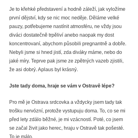
Je to křehké představení a hodně záleží, jak vyložíme
první dějství, kdy se nic moc neděje. Děláme velké
pauzy, potřebujeme nastínit atmosféru, ne vždy jsou
diváci dostatečně trpěliví anebo naopak my dost
koncentrovaní, abychom působili pregnantně a dobře.
Nebyli jsme si hned jistí, zda diváky máme, nebo do
jaké míry. Teprve pak jsme ze zpětných vazeb zjistili,
že asi dobrý. Aplaus byl krásný.
Jste tady doma, hraje se vám v Ostravě lépe?
Pro mě je Ostrava srdcovka a vždycky jsem tady tak
trošku nervózní, protože vystupuju doma. To, co se mi
před lety zdálo běžné, je mi vzácností. Poté, co jsem
se začal živit jako herec, hraju v Ostravě tak pošesté.
To je málo.