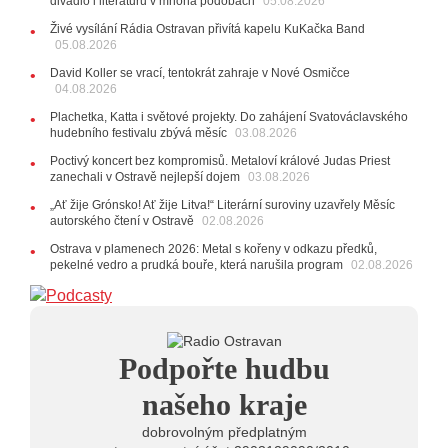
divadlo i literaturu v mnoha podobách
05.08.2026
27.07.2026
Živé vysílání Rádia Ostravan přivítá kapelu KuKačka Band
20:44
Zemřela ostravská baletka Vlasta Pavelcová,
05.08.2026
držitelka Ceny Thálie za celoživotní mistrovství
David Koller se vrací, tentokrát zahraje v Nové Osmičce
10:06
Ladná Čeladná nabídne Olympic, Langerovou i
04.08.2026
Kirschner, návštěvníci nově zaplatí už jen pomocí čipů
Plachetka, Katta i světové projekty. Do zahájení Svatováclavského
24.07.2026
hudebního festivalu zbývá měsíc
03.08.2026
17:06
Zpěvačka Tanja vydala nové EP Plamen
VIDEO
Poctivý koncert bez kompromisů. Metaloví králové Judas Priest
22.07.2026
zanechali v Ostravě nejlepší dojem
03.08.2026
10:02
Kapela Midnight v Rádiu Ostravan: Od minulého
„Ať žije Grónsko! Ať žije Litva!“ Literární suroviny uzavřely Měsíc
roku jsme upgradovali naši show
AUDIO
autorského čtení v Ostravě
02.08.2026
21.07.2026
Ostrava v plamenech 2026: Metal s kořeny v odkazu předků,
20:09
Na Novou Osmičku míří Bára Zmeková Trio.
pekelné vedro a prudká bouře, která narušila program
02.08.2026
Výrazná osobnost české alternativní scény zahraje ve
Frýdku-Místku
14:01
Hostem živého vysílání Rádia Ostravan bude
herec Dušan Urban
20.07.2026
Podpořte hudbu
10:03
Štěrkovna Open Music: Klubová scéna na festivalu
nabídne Krhuta i Beatles
našeho kraje
dobrovolným předplatným