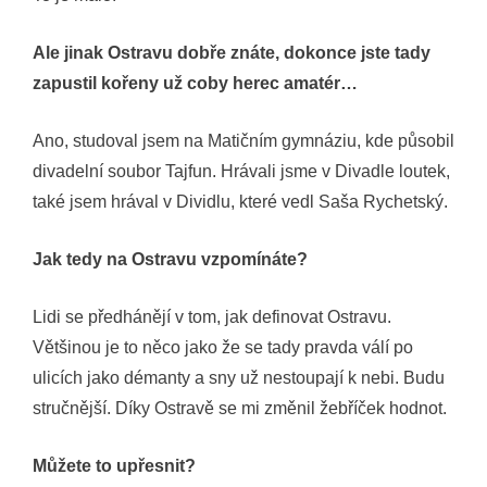
Ale jinak Ostravu dobře znáte, dokonce jste tady
zapustil kořeny už coby herec amatér…
Ano, studoval jsem na Matičním gymnáziu, kde působil
divadelní soubor Tajfun. Hrávali jsme v Divadle loutek,
také jsem hrával v Dividlu, které vedl Saša Rychetský.
Jak tedy na Ostravu vzpomínáte?
Lidi se předhánějí v tom, jak definovat Ostravu.
Většinou je to něco jako že se tady pravda válí po
ulicích jako démanty a sny už nestoupají k nebi. Budu
stručnější. Díky Ostravě se mi změnil žebříček hodnot.
Můžete to upřesnit?