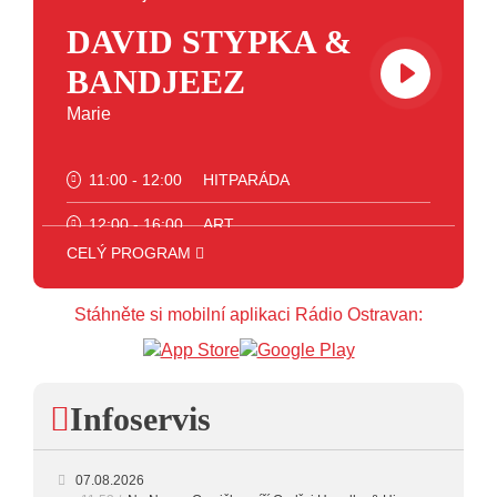
DAVID STYPKA &
BANDJEEZ
Marie
11:00 - 12:00
HITPARÁDA
12:00 - 16:00
ART
CELÝ PROGRAM
16:00 - 18:00
JAZZ
18:00 - 23:00
VEČERNÍ MIX
Stáhněte si mobilní aplikaci Rádio Ostravan:
23:00 - 00:00
POTICHU
Infoservis
07.08.2026