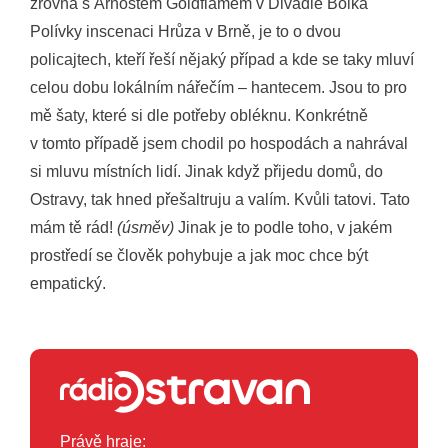
zrovna s Arnoštem Goldflamem v Divadle Bolka
Polívky inscenaci Hrůza v Brně, je to o dvou
policajtech, kteří řeší nějaký případ a kde se taky mluví
celou dobu lokálním nářečím – hantecem. Jsou to pro
mě šaty, které si dle potřeby obléknu. Konkrétně
v tomto případě jsem chodil po hospodách a nahrával
si mluvu místních lidí. Jinak když přijedu domů, do
Ostravy, tak hned přešaltruju a valím. Kvůli tatovi. Tato
mám tě rád!
(úsměv)
Jinak je to podle toho, v jakém
prostředí se člověk pohybuje a jak moc chce být
empatický.
Právě hraje: