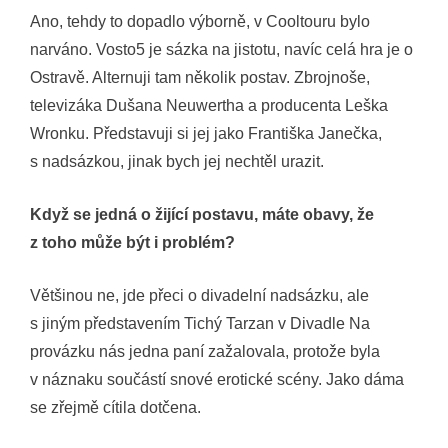
Ano, tehdy to dopadlo výborně, v Cooltouru bylo
narváno. Vosto5 je sázka na jistotu, navíc celá hra je o
Ostravě. Alternuji tam několik postav. Zbrojnoše,
televizáka Dušana Neuwertha a producenta Leška
Wronku. Představuji si jej jako Františka Janečka,
s nadsázkou, jinak bych jej nechtěl urazit.
Když se jedná o žijící postavu, máte obavy, že
z toho může být i problém?
Většinou ne, jde přeci o divadelní nadsázku, ale
s jiným představením Tichý Tarzan v Divadle Na
provázku nás jedna paní zažalovala, protože byla
v náznaku součástí snové erotické scény. Jako dáma
se zřejmě cítila dotčena.