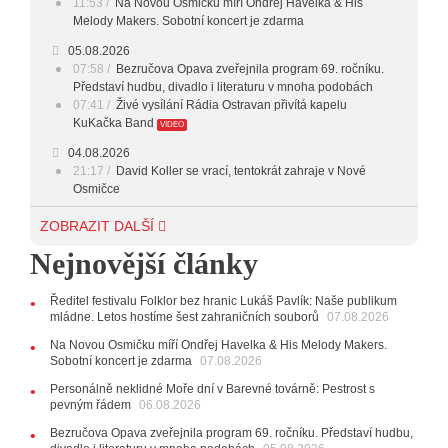
11:53
Na Novou Osmičku míří Ondřej Havelka & His
Melody Makers. Sobotní koncert je zdarma
05.08.2026
07:58
Bezručova Opava zveřejnila program 69. ročníku.
Představí hudbu, divadlo i literaturu v mnoha podobách
07:41
Živé vysílání Rádia Ostravan přivítá kapelu
KuKačka Band
VIDEO
04.08.2026
21:17
David Koller se vrací, tentokrát zahraje v Nové
Osmičce
03.08.2026
ZOBRAZIT DALŠÍ
12:45
Plachetka, Katta i světové projekty. Do zahájení
Nejnovější články
Svatováclavského hudebního festivalu zbývá měsíc
29.07.2026
Ředitel festivalu Folklor bez hranic Lukáš Pavlík: Naše publikum
11:00
Do Ostravy se vrací britští Modestep, vystoupí v
mládne. Letos hostíme šest zahraničních souborů
07.08.2026
listopadu v klubu Barrák
VIDEO
10:33
Úsměvné historky ze života ostravské kapely
Na Novou Osmičku míří Ondřej Havelka & His Melody Makers.
Verše: Od zapomenutých baterek až po kuriózní krádež
Sobotní koncert je zdarma
07.08.2026
kláves
AUDIO
Personálně neklidné Moře dní v Barevné továrně: Pestrost s
pevným řádem
28.07.2026
06.08.2026
15:51
Koncert legendárních Judas Priest se blíží. Zbývá
Bezručova Opava zveřejnila program 69. ročníku. Představí hudbu,
jen několik desítek posledních vstupenek