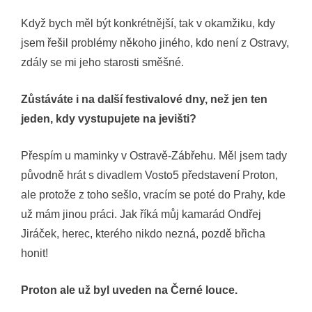
Když bych měl být konkrétnější, tak v okamžiku, kdy
jsem řešil problémy někoho jiného, kdo není z Ostravy,
zdály se mi jeho starosti směšné.
Zůstáváte i na další festivalové dny, než jen ten
jeden, kdy vystupujete na jevišti?
Přespím u maminky v Ostravě-Zábřehu. Měl jsem tady
původně hrát s divadlem Vosto5 představení Proton,
ale protože z toho sešlo, vracím se poté do Prahy, kde
už mám jinou práci. Jak říká můj kamarád Ondřej
Jiráček, herec, kterého nikdo nezná, pozdě břicha
honit!
Proton ale už byl uveden na Černé louce.