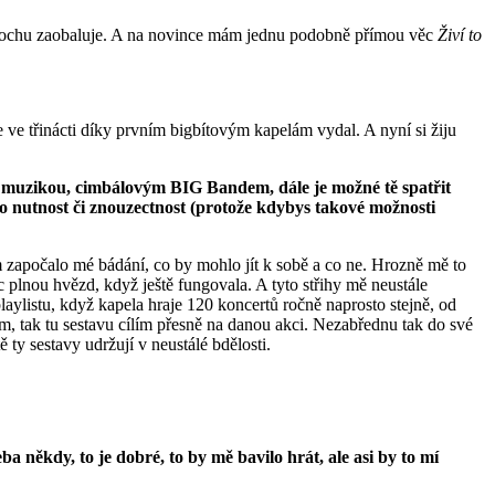
ak trochu zaobaluje. A na novince mám jednu podobně přímou věc
Živí to
se ve třinácti díky prvním bigbítovým kapelám vydal. A nyní si žiju
ou muzikou, cimbálovým BIG Bandem, dále je možné tě spatřit
 nutnost či znouzectnost (protože kdybys takové možnosti
 započalo mé bádání, co by mohlo jít k sobě a co ne. Hrozně mě to
c plnou hvězd, když ještě fungovala. A tyto střihy mě neustále
ylistu, když kapela hraje 120 koncertů ročně naprosto stejně, od
ím, tak tu sestavu cílím přesně na danou akci. Nezabřednu tak do své
 ty sestavy udržují v neustálé bdělosti.
ěkdy, to je dobré, to by mě bavilo hrát, ale asi by to mí