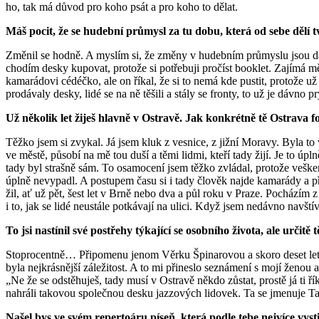
ho, tak má důvod pro koho psát a pro koho to dělat.
Máš pocit, že se hudební průmysl za tu dobu, která od sebe dělí 
Změnil se hodně. A myslím si, že změny v hudebním průmyslu jsou dale
chodím desky kupovat, protože si potřebuji pročíst booklet. Zajímá mě,
kamarádovi cédéčko, ale on říkal, že si to nemá kde pustit, protože 
prodávaly desky, lidé se na ně těšili a stály se fronty, to už je dávno
Už několik let žiješ hlavně v Ostravě. Jak konkrétně tě Ostrava 
Těžko jsem si zvykal. Já jsem kluk z vesnice, z jižní Moravy. Byla t
ve městě, působí na mě tou duší a těmi lidmi, kteří tady žijí. Je to 
tady byl strašně sám. To osamocení jsem těžko zvládal, protože veške
úplně nevypadl. A postupem času si i tady člověk najde kamarády a př
žil, ať už pět, šest let v Brně nebo dva a půl roku v Praze. Pocházím 
i to, jak se lidé neustále potkávají na ulici. Když jsem nedávno navštív
To jsi nastínil své postřehy týkající se osobního života, ale urč
Stoprocentně… Připomenu jenom Věrku Špinarovou a skoro deset let naš
byla nejkrásnější záležitost. A to mi přineslo seznámení s mojí ženou
„Ne že se odstěhuješ, tady musí v Ostravě někdo zůstat, prostě já ti
nahráli takovou společnou desku jazzových lidovek. Ta se jmenuje T
Našel bys ve svém repertoáru píseň, která podle tebe nejvíce vys