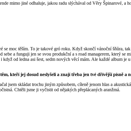
 Bende mimo jiné odhaluje, jakou radu slýchával od Věry Špinarové, a 
eré se moc těším. To je takové gró roku. Když skončí vánoční šňůra, tak
od sebe a funguji jen se svou produkční a s road managerem, který se mi
o, i když od ledna asi šest, sedm nových věcí mám. Ale každé album je 
těm, kteří jej dosud neslyšeli a znají třeba jen tvé dřívější písně a 
í. Začal jsem skládat trochu jiným způsobem, cíleně jenom hlas a akusti
očistná. Chtěli jsme ji vyčistit od nějakých přeplácaných aranžmá.