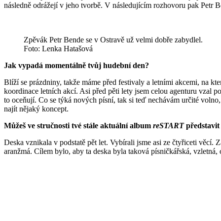
následně odrážejí v jeho tvorbě. V následujícím rozhovoru pak Petr
Zpěvák Petr Bende se v Ostravě už velmi dobře zabydlel.
Foto: Lenka Hatašová
Jak vypadá momentálně tvůj hudební den?
Blíží se prázdniny, takže máme před festivaly a letními akcemi, na kt
koordinace letních akcí. Asi před pěti lety jsem celou agenturu vzal p
to oceňují. Co se týká nových písní, tak si teď nechávám určité voln
najít nějaký koncept.
Můžeš ve stručnosti tvé stále aktuální album
reSTART
představit 
Deska vznikala v podstatě pět let. Vybírali jsme asi ze čtyřiceti věc
aranžmá. Cílem bylo, aby ta deska byla taková písničkářská, vzletná, 