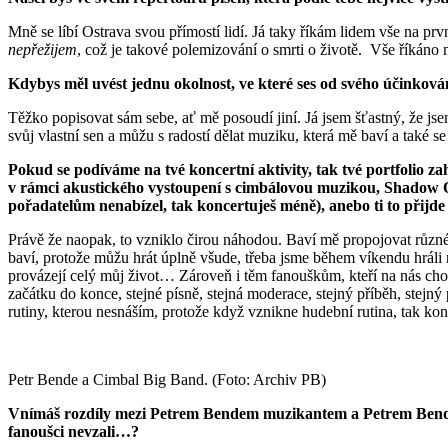
Mně se líbí Ostrava svou přímostí lidí. Já taky říkám lidem vše na p
nepřežijem
, což je takové polemizování o smrti o životě. Vše říkáno 
Kdybys měl uvést jednu okolnost, ve které ses od svého účinkován
Těžko popisovat sám sebe, ať mě posoudí jiní. Já jsem šťastný, že jsem 
svůj vlastní sen a můžu s radostí dělat muziku, která mě baví a také 
Pokud se podíváme na tvé koncertní aktivity, tak tvé portfolio
v rámci akustického vystoupení s cimbálovou muzikou, Shadow Qu
pořadatelům nenabízel, tak koncertuješ méně), anebo ti to přijd
Právě že naopak, to vzniklo čirou náhodou. Baví mě propojovat různé
baví, protože můžu hrát úplně všude, třeba jsme během víkendu hráli n
provázejí celý můj život… Zároveň i těm fanouškům, kteří na nás cho
začátku do konce, stejné písně, stejná moderace, stejný příběh, stejn
rutiny, kterou nesnáším, protože když vznikne hudební rutina, tak konč
Petr Bende a Cimbal Big Band. (Foto: Archiv PB)
Vnímáš rozdíly mezi Petrem Bendem muzikantem a Petrem Bendem fa
fanoušci nevzali…?