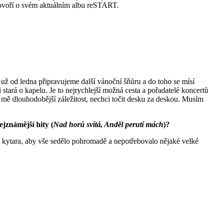
hovoří o svém aktuálním albu reSTART.
 už od ledna připravujeme další vánoční šňůru a do toho se mísí
 stará o kapelu. Je to nejrychlejší možná cesta a pořadatelé koncertů
u mě dlouhodobější záležitost, nechci točit desku za deskou. Musím
nejznámější hity (
Nad horú svítá, Anděl perutí mách
)?
cká kytara, aby vše sedělo pohromadě a nepotřebovalo nějaké velké