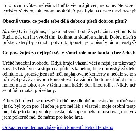
Tuto rovinu vůbec neřeším. Buď ta věc má jít ven, nebo ne. Nebo se 
vážkám závidím
, tak jenom pookřál. A pak byla na desce mezi ryze p
Obecně vzato, co podle tebe dělá dobrou píseň dobrou písní?
(úsměv)
Určitě rytmus, já jako bubeník hodně vycházím z rytmu. K to
Rádia pak ten hit vytočí tím, kolikrát tu skladbu zahrají. Dobrá píseň
příklad, který by to mohl potvrdit. Spoustu jeho písní v rádiu neuslyšíš
Co považuješ za nejlepší věc v rámci role muzikanta a bez čeho by
Určitě hudební svobodu. Když hraješ vlastní věci a nejsi jen takzvaný 
zpívat vlastní věci a stojím na pódiu s kapelou, to je obrovský zážit
odmítnout, protože jsem už měl naplánované koncerty a nedalo se to s
už nešel právě z důvodu koncertování a vánočního turné. Pořád si říkám, ž
nohou místo toho, aby v týdnu hráli každý den jinou roli… Nikdy neř
se ubírá muzikál právě tady.
A bez čeho bych se obešel? Určitě bez dlouhého cestování, ročně najez
jinak, byl bych pro. Hudba je pro mě lék a vlastně i moje osobní tera
mě, tak je to ta nejrychlejší cesta, jak kapelu někam posouvat, motiv
jsem pokorně rád, že máme pro koho hrát.
Odkaz na přehled nadcházejících koncertů Petra Bendeho