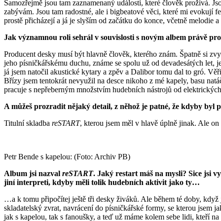
Samozřejmě jsou tam zaznamenaný události, které člověk prožívá. Jsou
zabývám. Jsou tam radostné, ale i bigbeatové věci, které mi evokují fe
prostě přicházejí a já je slyším od začátku do konce, včetně melodie
Jak významnou roli sehrál v souvislosti s novým albem právě pro
Producent desky musí být hlavně člověk, kterého znám. Špatně si zv
jeho písničkářskému duchu, známe se spolu už od devadesátých let, je
já jsem natočil akustické kytary a zpěv a Dalibor tomu dal to gró. Vě
Břízy jsem tentokrát nevyužil na desce nikoho z mé kapely, basu natáč
pracuje s nepřeberným množstvím hudebních nástrojů od elektrických k
A můžeš prozradit nějaký detail, z něhož je patné, že kdyby by
Titulní skladba
reSTART
, kterou jsem měl v hlavě úplně jinak. Ale o
Petr Bende s kapelou: (Foto: Archiv PB)
Album jsi nazval
reSTART
. Jaký restart máš na mysli? Sice jsi v
jiní interpreti, kdyby měli tolik hudebních aktivit jako ty…
…a k tomu připočítej ještě tři desky živáků. Ale během té doby, když 
skladatelský zvrat, navrácení do písničkářské formy, se kterou jsem 
jak s kapelou, tak s fanoušky, a teď už máme kolem sebe lidi, kteří na