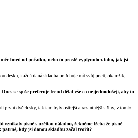
áměr hned od počátku, nebo to prostě vyplynulo z toho, jak jsi
nou desku, každá daná skladba potřebuje mít svůj pocit, okamžik,
 Dnes se spíše preferuje trend dělat vše co nejjednodušeji, aby to
první dvě desky, tak tam byly ostřejší a razantnější střihy, v tomto
obí vznikaly písně s určitou náladou, řekněme třeba že písně
k patrné, kdy jsi danou skladbu začal tvořit?