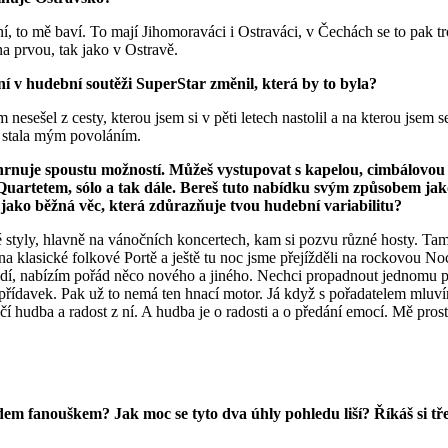
rvní, to mě baví. To mají Jihomoraváci i Ostraváci, v Čechách se to p
na prvou, tak jako v Ostravě.
í v hudební soutěži SuperStar změnil, která by to byla?
nesešel z cesty, kterou jsem si v pěti letech nastolil a na kterou jsem 
se stala mým povoláním.
 zahrnuje spoustu možností. Můžeš vystupovat s kapelou, cimbálov
artetem, sólo a tak dále. Bereš tuto nabídku svým způsobem jako
e jako běžná věc, která zdůrazňuje tvou hudební variabilitu?
 styly, hlavně na vánočních koncertech, kam si pozvu různé hosty. Tam
a klasické folkové Portě a ještě tu noc jsme přejížděli na rockovou No
dí, nabízím pořád něco nového a jiného. Nechci propadnout jednomu pla
ý přídavek. Pak už to nemá ten hnací motor. Já když s pořadatelem mluv
í hudba a radost z ní. A hudba je o radosti a o předání emocí. Mě prostě
nouškem? Jak moc se tyto dva úhly pohledu liší? Říkáš si třeba n