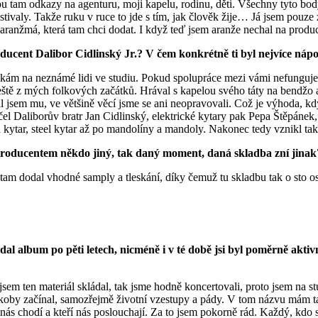
 tam odkazy na agenturu, moji kapelu, rodinu, děti. Všechny tyto body 
stivaly. Takže ruku v ruce to jde s tím, jak člověk žije… Já jsem pouze 
 a aranžmá, která tam chci dodat. I když teď jsem aranže nechal na pro
ducent Dalibor Cidlinský Jr.? V čem konkrétně ti byl nejvíce náp
ykám na neznámé lidi ve studiu. Pokud spolupráce mezi vámi nefunguje
ště z mých folkových začátků. Hrával s kapelou svého táty na bendžo a 
řil jsem mu, ve většině věcí jsme se ani neopravovali. Což je výhoda, 
el Daliborův bratr Jan Cidlinský, elektrické kytary pak Pepa Štěpánek, 
ytar, steel kytar až po mandolíny a mandoly. Nakonec tedy vznikl tako
l producentem někdo jiný, tak daný moment, daná skladba zní jinak
n tam dodal vhodné samply a tleskání, díky čemuž tu skladbu tak o sto o
ydal album po pěti letech, nicméně i v té době jsi byl poměrně akti
jsem ten materiál skládal, tak jsme hodně koncertovali, proto jsem na s
jakoby začínal, samozřejmě životní vzestupy a pády. V tom názvu mám ta
 nás chodí a kteří nás poslouchají. Za to jsem pokorně rád. Každý, kdo s