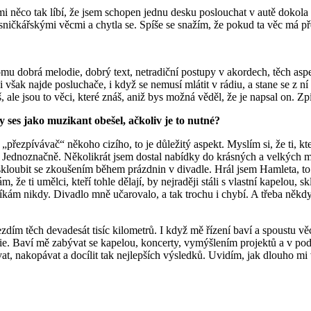
mi něco tak líbí, že jsem schopen jednu desku poslouchat v autě dokol
ísničkářskými věcmi a chytla se. Spíše se snažím, že pokud ta věc má p
mu dobrá melodie, dobrý text, netradiční postupy v akordech, těch as
 si však najde posluchače, i když se nemusí mlátit v rádiu, a stane se z 
, ale jsou to věci, které znáš, aniž bys možná věděl, že je napsal on. Zp
 ses jako muzikant obešel, ačkoliv je to nutné?
„přezpívávač“ někoho cizího, to je důležitý aspekt. Myslím si, že ti, kt
ek. Jednoznačně. Několikrát jsem dostal nabídky do krásných a velkých m
kloubit se zkoušením během prázdnin v divadle. Hrál jsem Hamleta, to 
e ti umělci, kteří tohle dělají, by nejraději stáli s vlastní kapelou, sklá
íkám nikdy. Divadlo mně učarovalo, a tak trochu i chybí. A třeba něk
dím těch devadesát tisíc kilometrů. I když mě řízení baví a spoustu věc
pie. Baví mě zabývat se kapelou, koncerty, vymýšlením projektů a v pod
ovat, nakopávat a docílit tak nejlepších výsledků. Uvidím, jak dlouho mi