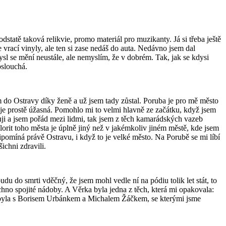
tatě taková relikvie, promo materiál pro muzikanty. Já si třeba ještě
 vrací vinyly, ale ten si zase nedáš do auta. Nedávno jsem dal
sl se mění neustále, ale nemyslím, že v dobrém. Tak, jak se kdysi
oslouchá.
m do Ostravy díky ženě a už jsem tady zůstal. Poruba je pro mě město
a je prostě úžasná. Pomohlo mi to velmi hlavně ze začátku, když jsem
uji a jsem pořád mezi lidmi, tak jsem z těch kamarádských vazeb
orit toho města je úplně jiný než v jakémkoliv jiném městě, kde jsem
připomíná právě Ostravu, i když to je velké město. Na Porubě se mi líbí
šichni zdravili.
 do smrti vděčný, že jsem mohl vedle ní na pódiu tolik let stát, to
echno spojité nádoby. A Věrka byla jedna z těch, která mi opakovala:
la, byla s Borisem Urbánkem a Michalem Žáčkem, se kterými jsme