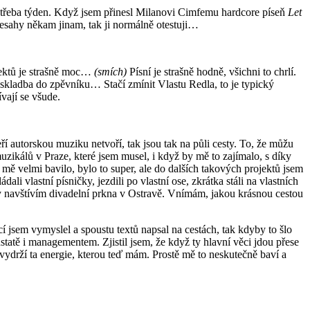
a třeba týden. Když jsem přinesl Milanovi Cimfemu hardcore píseň
Let
řesahy někam jinam, tak ji normálně otestuji…
pektů je strašně moc…
(smích)
Písní je strašně hodně, všichni to chrlí.
ní skladba do zpěvníku… Stačí zmínit Vlastu Redla, to je typický
ívají se všude.
eří autorskou muziku netvoří, tak jsou tak na půli cesty. To, že můžu
uzikálů v Praze, které jsem musel, i když by mě to zajímalo, s díky
mě velmi bavilo, bylo to super, ale do dalších takových projektů jsem
dali vlastní písničky, jezdili po vlastní ose, zkrátka stáli na vlastních
dy navštívím divadelní prkna v Ostravě. Vnímám, jakou krásnou cestou
í jsem vymyslel a spoustu textů napsal na cestách, tak kdyby to šlo
statě i managementem. Zjistil jsem, že když ty hlavní věci jdou přese
 vydrží ta energie, kterou teď mám. Prostě mě to neskutečně baví a