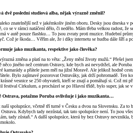
tvá dvě poslední studiová alba, nějak výrazně změnil?
ko znatelnější než v jakémkoliv jiném oboru. Desky jsou dneska v pods
 co se v rámci natáčení dělo, či nedělo. Mám třeba velkou radost, že se
už má v autě pouze flashku… To jsou zvraty proti muzice. Hudební průmy
 pryč. Což je škoda… Věřím ale, že i díky internetu se hudba dále šíří a p
formuje jako muzikanta, respektive jako člověka?
o výrazná změna a platí na to věta: „Ženy mění životy mužů.“ Přešel jse
úplně něco jiného než centrum Ostravy, kde bych asi nevydržel, ale Porub
ré kamarády a přátele jsem měl na jižní Moravě. Ale jelikož hodně cest
átele. Bylo zajímavé pozorovat Ostraváky, jak drží pohromadě. Ten kol
z krásné vesnice se 250 obyvateli, kteří se znají a pomáhají si. Což mi 
il festival Cirkulum, a procházel se po Hlavní třídě, bylo super, jak se v
itě tě Ostrava, potažmo Poruba ovlivňuje i jako muzikanta…
í spolupráce, včetně tří turné v Česku a dvou na Slovensku. Za to budu
 a Ostrava. Kdybych tady nezůstal, tak tato spolupráce není. To jsou vš
 říkám, tady zůstaň.“ A další spolupráce, která by bez Ostravy nevznik
amokolo.
tihuje Ostravsko?