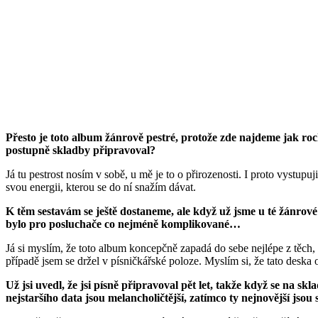
Přesto je toto album žánrově pestré, protože zde najdeme jak rock
postupně skladby připravoval?
Já tu pestrost nosím v sobě, u mě je to o přirozenosti. I proto vyst
svou energii, kterou se do ní snažím dávat.
K těm sestavám se ještě dostaneme, ale když už jsme u té žánrové 
bylo pro posluchače co nejméně komplikované…
Já si myslím, že toto album koncepčně zapadá do sebe nejlépe z těch, 
případě jsem se držel v písničkářské poloze. Myslím si, že tato desk
Už jsi uvedl, že jsi písně připravoval pět let, takže když se na s
nejstaršího data jsou melancholičtější, zatímco ty nejnovější jsou