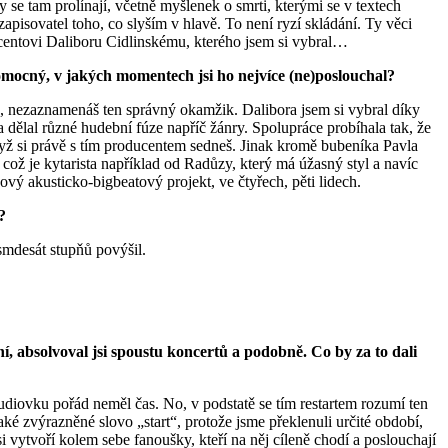
se tam prolínají, včetně myšlenek o smrti, kterými se v textech
zapisovatel toho, co slyším v hlavě. To není ryzí skládání. Ty věci
ducentovi Daliboru Cidlinskému, kterého jsem si vybral…
omocný, v jakých momentech jsi ho nejvíce (ne)poslouchal?
, nezaznamenáš ten správný okamžik. Dalibora jsem si vybral díky
dělal různé hudební fúze napříč žánry. Spolupráce probíhala tak, že
když si právě s tím producentem sedneš. Jinak kromě bubeníka Pavla
což je kytarista například od Radůzy, který má úžasný styl a navíc
vý akusticko-bigbeatový projekt, ve čtyřech, pěti lidech.
?
smdesát stupňů povýšil.
vní, absolvoval jsi spoustu koncertů a podobně. Co by za to dali
tudiovku pořád neměl čas. No, v podstatě se tím restartem rozumí ten
ké zvýrazněné slovo „start“, protože jsme překlenuli určité období,
i vytvoří kolem sebe fanoušky, kteří na něj cíleně chodí a poslouchají