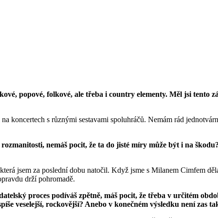
ové, popové, folkové, ale třeba i country elementy. Měl jsi tento z
upuji na koncertech s různými sestavami spoluhráčů. Nemám rád jednotvár
rozmanitosti, nemáš pocit, že ta do jisté míry může být i na škodu?
která jsem za poslední dobu natočil. Když jsme s Milanem Cimfem dělali 
a opravdu drží pohromadě.
kladatelský proces podíváš zpětně, máš pocit, že třeba v určitém obd
 spíše veselejší, rockovější? Anebo v konečném výsledku není zas ta