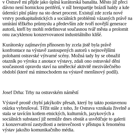
v Ostravě mi přijde jako úplná kurátorská banalita. Město již přeci
dávno není hornickou periférií, v níž brenpartije brázdí haldy a kde
úderníci plní plány na sto deset procent. Existují zde zcela nové
vrstvy postkapitalistických a sociálních problémů vázaných právě na
umírání těžkého průmyslu a především zde tvoří novější generace
autorů, kteří by mohli redefinovat současnou tvář města a prolomit
onu zacyklenou konzervovanost industriálního klišé.
Kurátorsky zajímavým přínosem by zcela jistě byla právě
konfrontace na výstavě zastoupených autorů s nejnovějšími
polohami ostravské výtvarné scény. Možná tady by se obnažil
otazník po výroku z anotace výstavy, zdali ono ostravské děni
současnosti opravdu staví na umělecké aktivitě meziválečného
období (které má mimochodem na výstavě menšinový podíl).
Josef Drha: Trhy na ostravském náměstí
Výstavě prostě chybí jakýkoliv přesah, který by takto postavenou
otázku vybrušoval. Těžit stále z toho, že Ostrava vznikala živelně a
stala se tavícím kotlem etnických, kulturních, jazykových a
sociálních substancí již nemůže dnes obstát a usvědčuje to galerii
z konzervativní zastydlosti a neinvečnosti v přístupu k fenoménu
výstav jakožto komunikačního média.