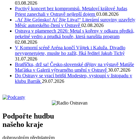
03.08.2026
Poctivý koncert bez kompromisů. Metaloví králové Judas
Priest zanechali v Ostravě nejlepší dojem
03.08.2026
„Ať žije Grónsko! Ať žije Litva!“ Literární suroviny uzavřely
Měsíc autorského čtení v Ostravě
02.08.2026
Ostrava v plamenech 2026: Metal s kořeny v odkazu předků,
pekelné vedro a prudká bouře, která narušila program
02.08.2026
V Komorní scéně Aréna končí Vůjtek i Kaluža. Divadlo
nevygenerujete, musíte ho zažít, říká ředitel Jakub Tichý
31.07.2026
Bratříčku, drž sa! Česko-slovenské dějiny na výstavě Matúše
Maťátka v Galerii výtvarného umění v Ostravě
30.07.2026
Do Ostravy se vrací britští Modestep, vystoupí v listopadu v
klubu Barrák
29.07.2026
Podpořte hudbu
našeho kraje
dobrovolným předplatným