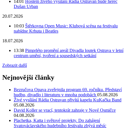
14:01
Hostem živého vysílání Rádia Ostravan bude herec
Dušan Urban
20.07.2026
10:03
Štěrkovna Open Music: Klubová scéna na festivalu
nabídne Krhuta i Beatles
18.07.2026
13:38
Pimprléto promění areál Divadla loutek Ostrava v letní
centrum umění, tvoření a sousedských setkání
Zobrazit další
Nejnovější články
Bezručova Opava zveřejnila program 69. ročníku. Představí
hudbu, divadlo i literaturu v mnoha podobách
05.08.2026
Živé vysílání Rádia Ostravan přivítá kapelu KuKačka Band
05.08.2026
David Koller se vrací, tentokrát zahraje v Nové Osmičce
04.08.2026
Plachetka, Katta i světové projekty. Do zahájení
Svatováclavského hudebního festivalu zbývá měsíc