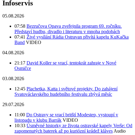
Infoservis
05.08.2026
07:58
Bezručova Opava zveřejnila program 69. ročníku.
Představí hudbu, divadlo i literaturu v mnoha podobách
07:41
Živé vysílání Rádia Ostravan přivítá kapelu KuKačka
Band
VIDEO
04.08.2026
21:17
David Koller se vrací, tentokrát zahraje v Nové
Osmičce
03.08.2026
12:45
Plachetka, Katta i světové projekty. Do zahájení
Svatováclavského hudebního festivalu zbývá měsíc
29.07.2026
11:00
Do Ostravy se vrací britští Modestep, vystoupí v
listopadu v klubu Barrák
VIDEO
10:33
Úsměvné historky ze života ostravské kapely Verše: Od
zapomenutých baterek až po kuriózní krádež kláves
Audio