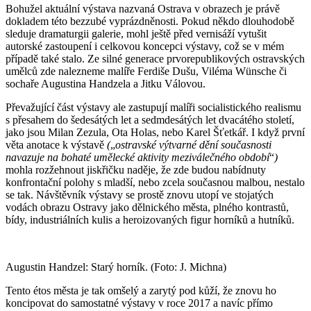
Bohužel aktuální výstava nazvaná Ostrava v obrazech je právě
dokladem této bezzubé vyprázdněnosti. Pokud někdo dlouhodobě
sleduje dramaturgii galerie, mohl ještě před vernisáží vytušit
autorské zastoupení i celkovou koncepci výstavy, což se v mém
případě také stalo. Ze silné generace prvorepublikových ostravských
umělců zde nalezneme malíře Ferdiše Dušu, Viléma Wünsche či
sochaře Augustina Handzela a Jitku Válovou.
Převažující část výstavy ale zastupují malíři socialistického realismu
s přesahem do šedesátých let a sedmdesátých let dvacátého století,
jako jsou Milan Zezula, Ota Holas, nebo Karel Šťetkář. I když první
věta anotace k výstavě
(
„
ostravské výtvarné dění současnosti
navazuje na bohaté umělecké aktivity meziválečného období
“
)
mohla rozžehnout jiskřičku naděje, že zde budou nabídnuty
konfrontační polohy s mladší, nebo zcela současnou malbou, nestalo
se tak. Návštěvník výstavy se prostě znovu utopí ve stojatých
vodách obrazu Ostravy jako dělnického města, plného kontrastů,
bídy, industriálních kulis a heroizovaných figur horníků a hutníků.
Augustin Handzel: Starý horník. (Foto: J. Michna)
Tento étos města je tak omšelý a zarytý pod kůží, že znovu ho
koncipovat do samostatné výstavy v roce 2017 a navíc přímo