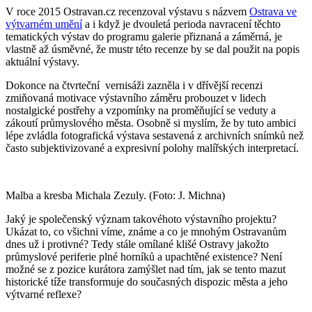
V roce 2015 Ostravan.cz recenzoval výstavu s názvem
Ostrava ve
výtvarném umění
a i když je dvouletá perioda navracení těchto
tematických výstav do programu galerie přiznaná a záměrná, je
vlastně až úsměvné, že mustr této recenze by se dal použit na popis
aktuální výstavy.
Dokonce na čtvrteční vernisáži zazněla i v dřívější recenzi
zmiňovaná motivace výstavního záměru probouzet v lidech
nostalgické postřehy a vzpomínky na proměňující se veduty a
zákoutí průmyslového města. Osobně si myslím, že by tuto ambici
lépe zvládla fotografická výstava sestavená z archivních snímků než
často subjektivizované a expresivní polohy malířských interpretací.
Malba a kresba Michala Zezuly. (Foto: J. Michna)
Jaký je společenský význam takovéhoto výstavního projektu?
Ukázat to, co všichni víme, známe a co je mnohým Ostravanům
dnes už i protivné? Tedy stále omílané klišé Ostravy jakožto
průmyslové periferie plné horníků a upachtěné existence? Není
možné se z pozice kurátora zamýšlet nad tím, jak se tento mazut
historické tíže transformuje do současných dispozic města a jeho
výtvarné reflexe?