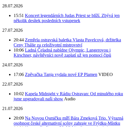
28.07.2026
15:51
Koncert legendárních Judas Priest se blíží. Zbývá jen
několik desítek posledních vstupenek
27.07.2026
20:44
Zemřela ostravská baletka Vlasta Pavelcová, držitelka
Ceny Thálie za celoživotní mistrovství
10:06
Ladná Čeladná nabídne Olympic, Langerovou i
Kirschner, návštěvníci nově zaplatí už jen pomocí čipů
24.07.2026
17:06
Zpěvačka Tanja vydala nové EP Plamen
VIDEO
22.07.2026
10:02
Kapela Midnight v Rádiu Ostravan: Od minulého roku
jsme upgradovali naši show
Audio
21.07.2026
20:09
Na Novou Osmičku míří Bára Zmeková Trio. Výrazná
osobnost české alternativní scény zahraje ve Frýdku-Místku