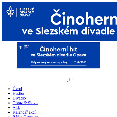
Úvod
Hudba
Divadlo
Obraz & Slovo
Atd.
Kalendař akcí
Rádio Ostravan