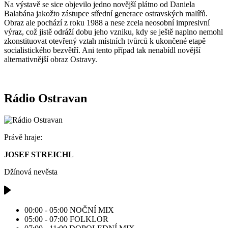
Na výstavě se sice objevilo jedno novější plátno od Daniela
Balabána jakožto zástupce střední generace ostravských malířů.
Obraz ale pochází z roku 1988 a nese zcela neosobní impresivní
výraz, což jistě odráží dobu jeho vzniku, kdy se ještě naplno nemohl
zkonstituovat otevřený vztah místních tvůrců k ukončené etapě
socialistického bezvětří. Ani tento případ tak nenabídl novější
alternativnější obraz Ostravy.
Rádio Ostravan
Právě hraje:
JOSEF STREICHL
Džínová nevěsta
00:00 - 05:00
NOČNÍ MIX
05:00 - 07:00
FOLKLOR