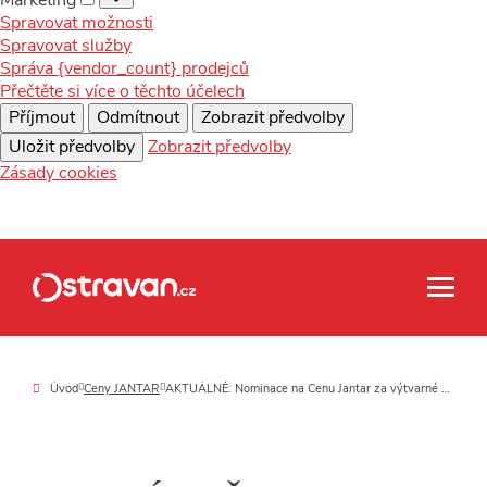
Spravovat možnosti
Spravovat služby
Správa {vendor_count} prodejců
Přečtěte si více o těchto účelech
Příjmout
Odmítnout
Zobrazit předvolby
Uložit předvolby
Zobrazit předvolby
Zásady cookies
Úvod
Ceny JANTAR
AKTUÁLNĚ: Nominace na Cenu Jantar za výtvarné umění získali Kurt Gebauer, Hana Puchová i strůjci festivalu Kukačka