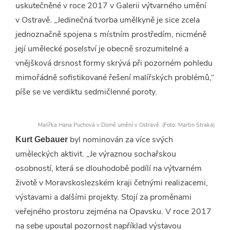
uskutečněné v roce 2017 v Galerii výtvarného umění
v Ostravě. „Jedinečná tvorba umělkyně je sice zcela
jednoznačně spojena s místním prostředím, nicméně
její umělecké poselství je obecně srozumitelné a
vnějšková drsnost formy skrývá při pozorném pohledu
mimořádně sofistikované řešení malířských problémů,“
píše se ve verdiktu sedmičlenné poroty.
Malířka Hana Puchová v Domě umění v Ostravě. (Foto: Martin Straka)
byl nominován za více svých
Kurt Gebauer
uměleckých aktivit. „Je výraznou sochařskou
osobností, která se dlouhodobě podílí na výtvarném
životě v Moravskoslezském kraji četnými realizacemi,
výstavami a dalšími projekty. Stojí za proměnami
veřejného prostoru zejména na Opavsku. V roce 2017
na sebe upoutal pozornost například výstavou