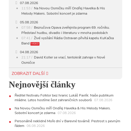
07.08.2026
11:53
Na Novou Osmičku míří Ondřej Havelka & His
19:00 - 20:00
FOLK
Melody Makers. Sobotní koncert je zdarma
20:00 - 23:00
VEČERNÍ MIX
05.08.2026
07:58
Bezručova Opava zveřejnila program 69. ročníku.
Představí hudbu, divadlo i literaturu v mnoha podobách
23:00 - 00:00
POTICHU
07:41
Živé vysílání Rádia Ostravan přivítá kapelu KuKačka
Band
VIDEO
04.08.2026
21:17
David Koller se vrací, tentokrát zahraje v Nové
Osmičce
03.08.2026
ZOBRAZIT DALŠÍ
12:45
Plachetka, Katta i světové projekty. Do zahájení
Nejnovější články
Svatováclavského hudebního festivalu zbývá měsíc
29.07.2026
Ředitel festivalu Folklor bez hranic Lukáš Pavlík: Naše publikum
11:00
Do Ostravy se vrací britští Modestep, vystoupí v
mládne. Letos hostíme šest zahraničních souborů
07.08.2026
listopadu v klubu Barrák
VIDEO
10:33
Úsměvné historky ze života ostravské kapely Verše:
Na Novou Osmičku míří Ondřej Havelka & His Melody Makers.
Od zapomenutých baterek až po kuriózní krádež kláves
Sobotní koncert je zdarma
07.08.2026
AUDIO
Personálně neklidné Moře dní v Barevné továrně: Pestrost s pevným
řádem
28.07.2026
06.08.2026
15:51
Koncert legendárních Judas Priest se blíží. Zbývá