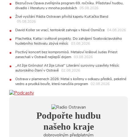
Bezručova Opava zveřejnila program 69. ročníku. Představí hudbu,
jen několik desítek posledních vstupenek
divadlo i literaturu v mnoha podobách
05.08.2026
27.07.2026
Živé vysílání Rádia Ostravan přivítá kapelu KuKačka Band
20:44
Zemřela ostravská baletka Vlasta Pavelcová,
05.08.2026
držitelka Ceny Thálie za celoživotní mistrovství
David Koller se vrací, tentokrát zahraje v Nové Osmičce
04.08.2026
10:06
Ladná Čeladná nabídne Olympic, Langerovou i
Kirschner, návštěvníci nově zaplatí už jen pomocí čipů
Plachetka, Katta i světové projekty. Do zahájení Svatováclavského
hudebního festivalu zbývá měsíc
03.08.2026
24.07.2026
17:06
Zpěvačka Tanja vydala nové EP Plamen
Poctivý koncert bez kompromisů. Metaloví králové Judas Priest
VIDEO
zanechali v Ostravě nejlepší dojem
03.08.2026
22.07.2026
„Ať žije Grónsko! Ať žije Litva!“ Literární suroviny uzavřely Měsíc
10:02
Kapela Midnight v Rádiu Ostravan: Od minulého
autorského čtení v Ostravě
02.08.2026
roku jsme upgradovali naši show
AUDIO
Ostrava v plamenech 2026: Metal s kořeny v odkazu předků, pekelné
21.07.2026
vedro a prudká bouře, která narušila program
02.08.2026
20:09
Na Novou Osmičku míří Bára Zmeková Trio. Výrazná
osobnost české alternativní scény zahraje ve Frýdku-Místku
14:01
Hostem živého vysílání Rádia Ostravan bude herec
Dušan Urban
20.07.2026
Podpořte hudbu
10:03
Štěrkovna Open Music: Klubová scéna na festivalu
nabídne Krhuta i Beatles
našeho kraje
dobrovolným předplatným