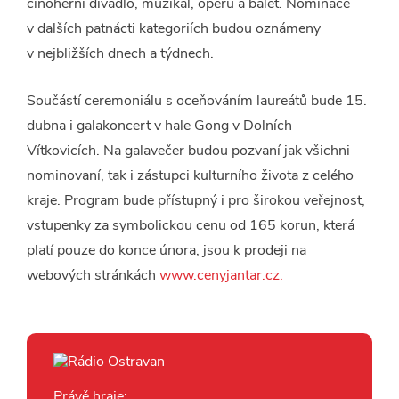
činoherní divadlo, muzikál, operu a balet. Nominace
v dalších patnácti kategoriích budou oznámeny
v nejbližších dnech a týdnech.
Součástí ceremoniálu s oceňováním laureátů bude 15.
dubna i galakoncert v hale Gong v Dolních
Vítkovicích. Na galavečer budou pozvaní jak všichni
nominovaní, tak i zástupci kulturního života z celého
kraje. Program bude přístupný i pro širokou veřejnost,
vstupenky za symbolickou cenu od 165 korun, která
platí pouze do konce února, jsou k prodeji na
webových stránkách
www.cenyjantar.cz.
Právě hraje: