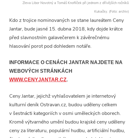
Zleva Libor Novotný a Tomáš Knoflíček při jednom z dřívějších ročníků
Kukačky. (Foto: archiv)
Kdo z trojice nominovaných se stane laureátem Ceny
Jantar, bude jasné 15. dubna 2018, kdy dojde krátce
před slavnostním galavečerem k závěrečnému
hlasování porot pod dohledem notáře.
INFORMACE O CENÁCH JANTAR NAJDETE NA
WEBOVÝCH STRÁNKÁCH
WWW.CENYJANTAR.CZ
.
Ceny Jantar, jejichž vyhlašovatelem je internetový
kulturní deník Ostravan.cz, budou uděleny celkem
v šestnácti kategoriích v osmi uměleckých oborech.
Kromě výtvarného umění budou krajské ceny uděleny
ceny za literaturu, populární hudbu, artificiální hudbu,