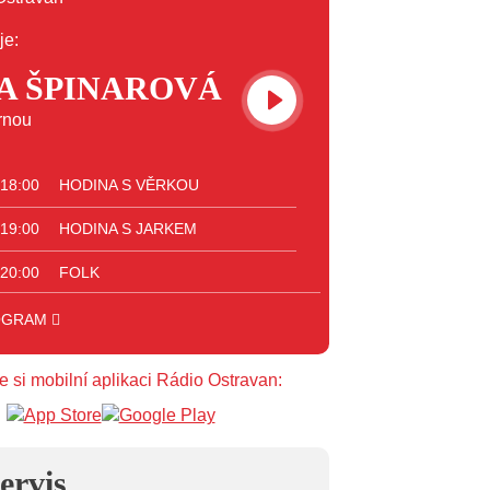
je:
A ŠPINAROVÁ
rnou
 18:00
HODINA S VĚRKOU
 19:00
HODINA S JARKEM
 20:00
FOLK
 23:00
VEČERNÍ MIX
OGRAM
 00:00
POTICHU
e si mobilní aplikaci Rádio Ostravan:
ervis