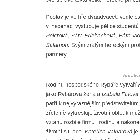
Postav je ve hře dvaadvacet, vedle s
v inscenaci vystupuje pětice student
Polcrová, Sára Erlebachová, Bára V
Salamon.
Svým zralým hereckým protě
partnery.
Sára Erleb
Rodinu hospodského Rybáře vytváří
jako Rybářova žena a
Izabela Firlová
patří k nejvýraznějším představitelům
zřetelně vykresluje životní oblouk m
vztahu rozbije firmu i rodinu a nakon
životní situace.
Kateřina Vainarová
je