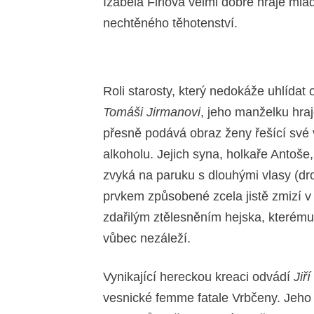
Izabela Firlová velmi dobře hraje ml
nechtěného těhotenství.
Roli starosty, který nedokáže uhlídat 
Tomáši Jirmanovi
, jeho manželku hra
přesně podává obraz ženy řešící své
alkoholu. Jejich syna, holkaře Antoše
zvyká na paruku s dlouhými vlasy (dr
prvkem způsobené zcela jistě zmizí v 
zdařilým ztělesněním hejska, kterému
vůbec nezáleží.
Vynikající hereckou kreaci odvádí
Jiř
vesnické femme fatale Vrbčeny. Jeh