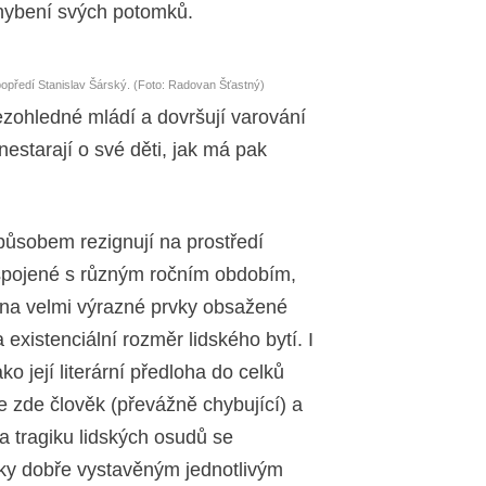
hybení svých potomků.
popředí Stanislav Šárský. (Foto: Radovan Šťastný)
ezohledné mládí a dovršují varování
nestarají o své děti, jak má pak
ůsobem rezignují na prostředí
 spojené s různým ročním obdobím,
y na velmi výrazné prvky obsažené
a existenciální rozměr lidského bytí. I
o její literární předloha do celků
 zde člověk (převážně chybující) a
a tragiku lidských osudů se
íky dobře vystavěným jednotlivým