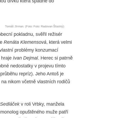
adou dívku která spadne do
Tomáš JIrman. (Foto: Foto: Radovan Šťastný)
obecní pokladnu, svěřil režisér
je
Renáta Klemensová
, která velmi
 vlastní problémy konzumací
, hraje
Ivan Dejmal
. Herec si patrně
obné nedostatky v projevu tímto
průběhu repríz). Jeho Antoš je
 na nikom včetně vlastních rodičů
í Sedláček
v roli Vrbky, manžela
o monolog opuštěného muže patří