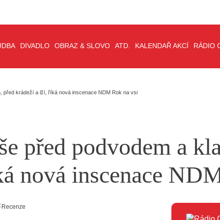
UDBA
DIVADLO
OBRAZ & SLOVO
ATD.
KALENDAŘ AKCÍ
RÁDIO 
, před krádeží a lží, říká nová inscenace NDM Rok na vsi
duše před podvodem a k
říká nová inscenace ND
Recenze