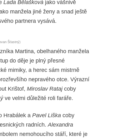
je
Lada Bělašková
jako vášnivě
jako manžela jiné ženy a snad ještě
 svého partnera vysává.
ovan Šťastný)
řezníka Martina, obelhaného manžela
up do děje je plný přesné
ické mimiky, a herec sám mistrně
prozřevšího nepravého otce. Výrazní
ut Krištof,
Miroslav Rataj
coby
ký
ve velmi důležité roli faráře.
o Hrabálek a
Pavel Liška
coby
vesnických radních.
Alexandra
mbolem nemohoucího stáří, které je