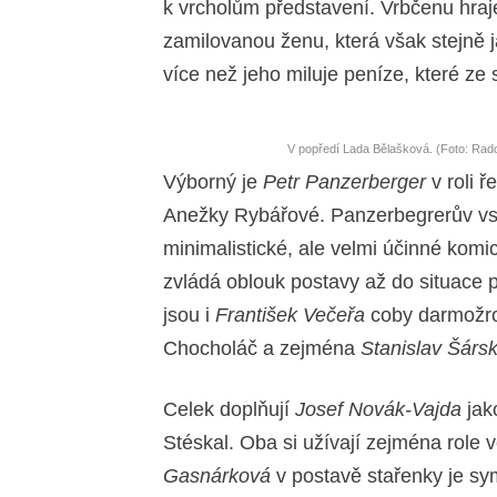
k vrcholům představení. Vrbčenu hra
zamilovanou ženu, která však stejně 
více než jeho miluje peníze, které ze
V popředí Lada Bělašková. (Foto: Rad
Výborný je
Petr Panzerberger
v roli 
Anežky Rybářové. Panzerbegrerův vst
minimalistické, ale velmi účinné kom
zvládá oblouk postavy až do situace 
jsou i
František Večeřa
coby darmožro
Chocholáč a zejména
Stanislav Šárs
Celek doplňují
Josef Novák-Vajda
jak
Stéskal. Oba si užívají zejména role 
Gasnárková
v postavě stařenky je sy