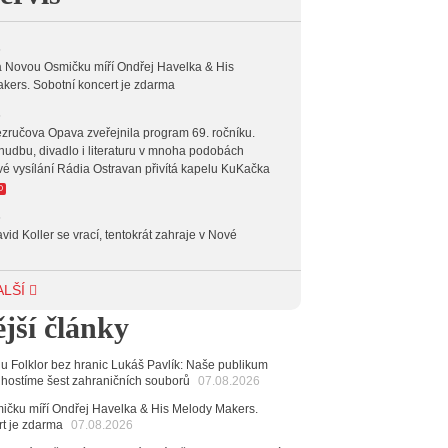
6
 Novou Osmičku míří Ondřej Havelka & His
kers. Sobotní koncert je zdarma
6
zručova Opava zveřejnila program 69. ročníku.
hudbu, divadlo i literaturu v mnoha podobách
vé vysílání Rádia Ostravan přivítá kapelu KuKačka
O
6
vid Koller se vrací, tentokrát zahraje v Nové
6
ALŠÍ
achetka, Katta i světové projekty. Do zahájení
jší články
avského hudebního festivalu zbývá měsíc
6
alu Folklor bez hranic Lukáš Pavlík: Naše publikum
 Ostravy se vrací britští Modestep, vystoupí v
 hostíme šest zahraničních souborů
07.08.2026
v klubu Barrák
VIDEO
měvné historky ze života ostravské kapely Verše:
čku míří Ondřej Havelka & His Melody Makers.
nutých baterek až po kuriózní krádež kláves
rt je zdarma
07.08.2026