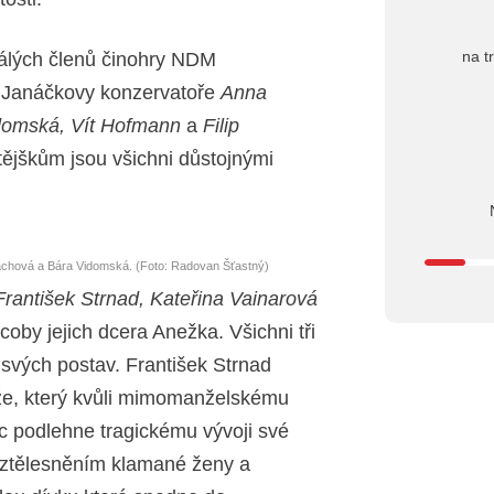
na t
tálých členů činohry NDM
ů Janáčkovy konzervatoře
Anna
idomská, Vít Hofmann
a
Filip
jškům jsou všichni důstojnými
achová a Bára Vidomská. (Foto: Radovan Šťastný)
František Strnad, Kateřina Vainarová
coby jejich dcera Anežka. Všichni tři
 svých postav. František Strnad
uže, který kvůli mimomanželskému
ec podlehne tragickému vývoji své
 ztělesněním klamané ženy a