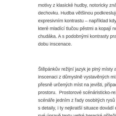
motivy z klasické hudby, notoricky 
dechovku. Hudba většinou podkresluje
expresivním kontrastu – například kd
které mladící tlučou pěstmi a kopaj
chudáka. A s podobnými kontrasty pra
dobu inscenace.
Štěpánkův režijní jazyk je plný místy 
inscenaci z důmyslně vystavěných mi
přesně určených míst na jevišti, příp
prostoru. Prostorové scénáristicko-re
scénáře jedním z řady osobitých rysů
s detaily, i ty nejkratší situace dovád
své úpravě textu velké herecké příležit