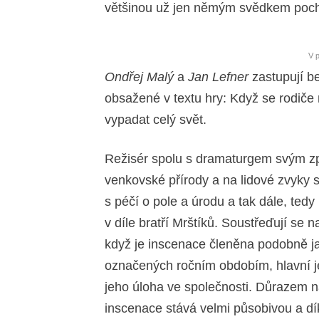
většinou už jen němým svědkem poc
V 
Ondřej Malý
a
Jan Lefner
zastupují b
obsažené v textu hry: Když se rodiče 
vypadat celý svět.
Režisér spolu s dramaturgem svým zp
venkovské přírody a na lidové zvyky
s péčí o pole a úrodu a tak dále, ted
v díle bratří Mrštíků. Soustřeďují se n
když je inscenace členěna podobně jak
označených ročním obdobím, hlavní je
jeho úloha ve společnosti. Důrazem n
inscenace stává velmi působivou a d