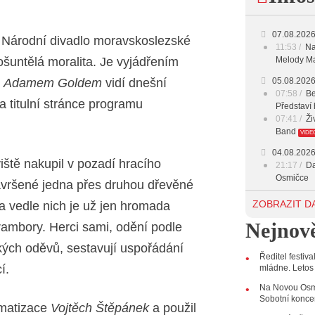
07.08.202
o Národní divadlo moravskoslezské
11:53
Na
ošuntělá moralita. Je vyjádřením
Melody Ma
m
Adamem Goldem
vidí dnešní
05.08.202
07:58
Be
na titulní stránce programu
Představí 
07:41
Ži
Band
VIDE
04.08.202
iště nakupil v pozadí hracího
21:17
Da
Osmičce
navršené jedna přes druhou dřevěné
03.08.202
ZOBRAZIT D
 a vedle nich je už jen hromada
12:45
Pl
Nejnově
Svatovácl
rambory. Herci sami, odění podle
29.07.202
ých oděvů, sestavují uspořádání
Ředitel festiv
11:00
Do
í.
mládne. Letos
listopadu 
10:33
Ús
Na Novou Osmi
Od zapome
Sobotní konce
amatizace
Vojtěch Štěpánek
a použil
AUDIO