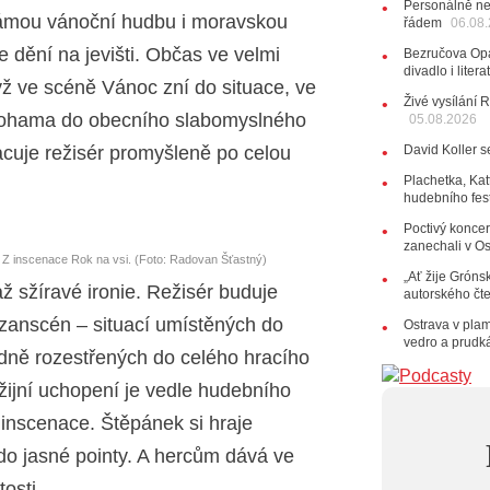
Personálně ne
známou vánoční hudbu i moravskou
řádem
28.07.202
06.08
15:51
Ko
 dění na jevišti. Občas ve velmi
Bezručova Opa
několik d
divadlo i lite
yž ve scéně Vánoc zní do situace, ve
27.07.202
Živé vysílání 
20:44
Ze
í nohama do obecního slabomyslného
05.08.2026
držitelka 
cuje režisér promyšleně po celou
David Koller s
10:06
La
Kirschner,
Plachetka, Kat
hudebního fes
24.07.202
17:06
Zp
Poctivý koncer
zanechali v O
22.07.202
Z inscenace Rok na vsi. (Foto: Radovan Šťastný)
„Ať žije Grónsk
10:02
Ka
až sžíravé ironie. Režisér buduje
autorského čt
jsme upgr
zanscén – situací umístěných do
Ostrava v pla
21.07.202
vedro a prudk
20:09
Na
adně rozestřených do celého hracího
osobnost č
žijní uchopení je vedle hudebního
14:01
Ho
Dušan Ur
 inscenace. Štěpánek si hraje
20.07.202
í do jasné pointy. A hercům dává ve
10:03
Št
nabídne Kr
osti.