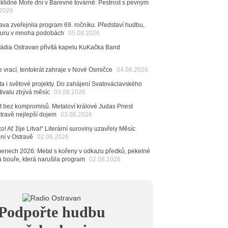
klidné Moře dní v Barevné továrně: Pestrost s pevným
6
.2026
ncert legendárních Judas Priest se blíží. Zbývá jen
va zveřejnila program 69. ročníku. Představí hudbu,
esítek posledních vstupenek
raturu v mnoha podobách
05.08.2026
6
Rádia Ostravan přivítá kapelu KuKačka Band
mřela ostravská baletka Vlasta Pavelcová,
Ceny Thálie za celoživotní mistrovství
e vrací, tentokrát zahraje v Nové Osmičce
04.08.2026
dná Čeladná nabídne Olympic, Langerovou i
 návštěvníci nově zaplatí už jen pomocí čipů
ta i světové projekty. Do zahájení Svatováclavského
tivalu zbývá měsíc
03.08.2026
6
ěvačka Tanja vydala nové EP Plamen
t bez kompromisů. Metaloví králové Judas Priest
VIDEO
stravě nejlepší dojem
03.08.2026
6
o! Ať žije Litva!“ Literární suroviny uzavřely Měsíc
pela Midnight v Rádiu Ostravan: Od minulého roku
ení v Ostravě
02.08.2026
adovali naši show
AUDIO
menech 2026: Metal s kořeny v odkazu předků, pekelné
6
á bouře, která narušila program
02.08.2026
 Novou Osmičku míří Bára Zmeková Trio. Výrazná
eské alternativní scény zahraje ve Frýdku-Místku
stem živého vysílání Rádia Ostravan bude herec
ban
6
Podpořte hudbu
ěrkovna Open Music: Klubová scéna na festivalu
huta i Beatles