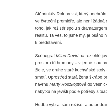
Štěpánkův Rok na vsi, který odehrál
ve čvrteční premiéře, ale není žádná 
toho, jak režisér spolu s dramaturge
realitu. Ta ves, to jsme my, je psáno 
k představení.
Scénograf
Milan David
na rozlehlé jev
prostoru tři hromady – v jedné jsou 
židle, ve druhé staré kuchyňské stoly
smetí. Uprostřed stará žena škrábe b
návrhu
Marty Roszkopfové
do vesnick
nábytku na jevišti podle potřeby situac
Hudbu vybral sám režisér a autor dr