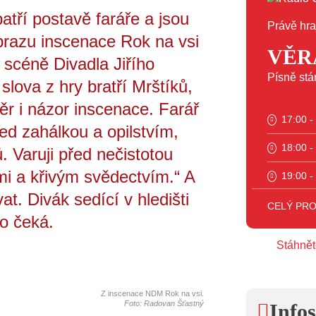
patří postavě faráře a jsou
Právě hra
brazu inscenace Rok na vsi
VĚR
 scéně Divadla Jiřího
Písně stá
slova z hry bratří Mrštíků,
ěr i názor inscenace. Farář
17:00 -
před zahálkou a opilstvím,
18:00 -
 Varuji před nečistotou
mi a křivým svědectvím.“ A
19:00 -
t. Divák sedící v hledišti
20:00 -
CELÝ PR
ho čeká.
23:00 -
Stáhnět
Z inscenace NDM Rok na vsi.
Foto: Radovan Šťastný
Infos