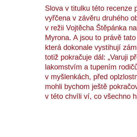
Slova v titulku této recenze 
vyřčena v závěru druhého o
v režii Vojtěcha Štěpánka na
Myrona. A jsou to právě tato 
která dokonale vystihují zám
totiž pokračuje dál: „Varuji 
lakomstvím a tupením rodičů.
v myšlenkách, před oplzlost
mohli bychom ještě pokračova
v této chvíli ví, co všechno 