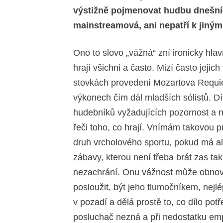
výstižně pojmenovat hudbu dnešníc
mainstreamová, ani nepatří k jiný
Ono to slovo „vážná“ zní ironicky hlav
hrají všichni a často. Mizí často jejic
stovkách provedení Mozartova Requiem
výkonech čím dál mladších sólistů. Díl
hudebníků vyžadujících pozornost a 
řeči toho, co hrají. Vnímám takovou p
druh vrcholového sportu, pokud má a
zábavy, kterou není třeba brát zas t
nezachrání. Onu vážnost může obnovit 
posloužit, být jeho tlumočníkem, nejl
v pozadí a dělá prostě to, co dílo potř
posluchač nezná a při nedostatku emp