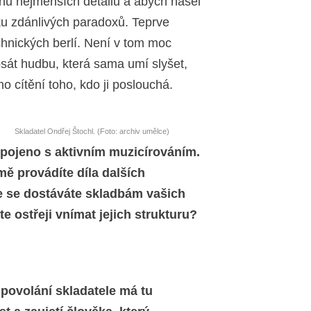
ahu nejmenších detailů a abych našel
iku zdánlivých paradoxů. Teprve
chnických berlí. Není v tom moc
psát hudbu, která sama umí slyšet,
o cítění toho, kdo ji poslouchá.
Skladatel Ondřej Štochl. (Foto: archiv umělce)
pojeno s aktivním muzicírováním.
ě provádíte díla dalších
e se dostáváte skladbám vašich
e ostřeji vnímat jejich strukturu?
 povolání skladatele má tu