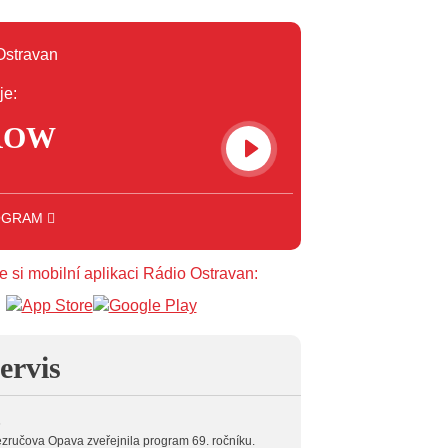
je:
ROW
OGRAM
e si mobilní aplikaci Rádio Ostravan:
ervis
6
zručova Opava zveřejnila program 69. ročníku.