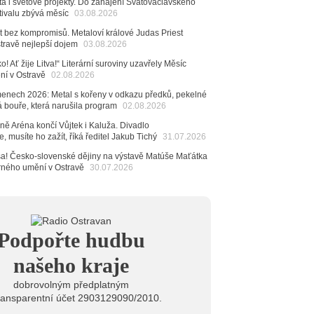
dná Čeladná nabídne Olympic, Langerovou i
ta i světové projekty. Do zahájení Svatováclavského
tivalu zbývá měsíc
 návštěvníci nově zaplatí už jen pomocí čipů
03.08.2026
t bez kompromisů. Metaloví králové Judas Priest
6
stravě nejlepší dojem
03.08.2026
ěvačka Tanja vydala nové EP Plamen
VIDEO
o! Ať žije Litva!“ Literární suroviny uzavřely Měsíc
6
ení v Ostravě
02.08.2026
pela Midnight v Rádiu Ostravan: Od minulého roku
adovali naši show
menech 2026: Metal s kořeny v odkazu předků, pekelné
AUDIO
á bouře, která narušila program
02.08.2026
6
ě Aréna končí Vůjtek i Kaluža. Divadlo
 Novou Osmičku míří Bára Zmeková Trio. Výrazná
, musíte ho zažít, říká ředitel Jakub Tichý
31.07.2026
eské alternativní scény zahraje ve Frýdku-Místku
stem živého vysílání Rádia Ostravan bude herec
 sa! Česko-slovenské dějiny na výstavě Matúše Maťátka
ban
arného umění v Ostravě
30.07.2026
6
ěrkovna Open Music: Klubová scéna na festivalu
huta i Beatles
6
Podpořte hudbu
mprléto promění areál Divadla loutek Ostrava v
rum umění, tvoření a sousedských setkání
našeho kraje
dobrovolným předplatným
ransparentní účet 2903129090/2010.