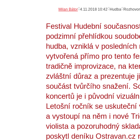
Milan Bátor
4.11.2018 10:42
Hudba
Rozhovor
Festival Hudební současnost 
podzimní přehlídkou soudobé
hudba, vzniklá v posledních 
vytvořená přímo pro tento fe
tradičně improvizace, na kte
zvláštní důraz a prezentuje 
součást tvůrčího snažení. So
koncertů je i původní vizuál
Letošní ročník se uskuteční 
a vystoupí na něm i nové Trio
violista a pozoruhodný sklad
poskytl deníku Ostravan.cz 