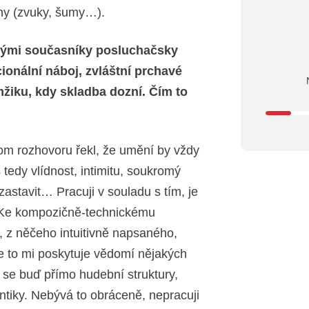
ny (zvuky, šumy…).
erými současníky posluchačsky
ionální náboj, zvláštní prchavé
mžiku, kdy skladba dozní. Čím to
om rozhovoru řekl, že umění by vždy
 tedy vlídnost, intimitu, soukromý
zastavit… Pracuji v souladu s tím, je
? Ke kompozičně-technickému
 z něčeho intuitivně napsaného,
e to mi poskytuje vědomí nějakých
h se buď přímo hudební struktury,
ntiky. Nebývá to obráceně, nepracuji