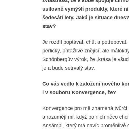
zvláštnost, že v sobě spojuje činnos
usilovně vymýšlí produkty, které n
šedesáti lety. Jaká je situace dnes?
stav?
Je rozdíl poptávat, chtít a potřebovat.
perličky, přitažlivě znějící, ale málo
Schönbergův výrok, že „krása je všud
je a bude setrvalý stav.
Co vás vedlo k založení nového ko
i v souboru Konvergence, že?
Konvergence pro mě znamená tvůrčí zá
a rozumějí mi, když po nich něco chci.
Ansámbl, který má navíc proměnlivé