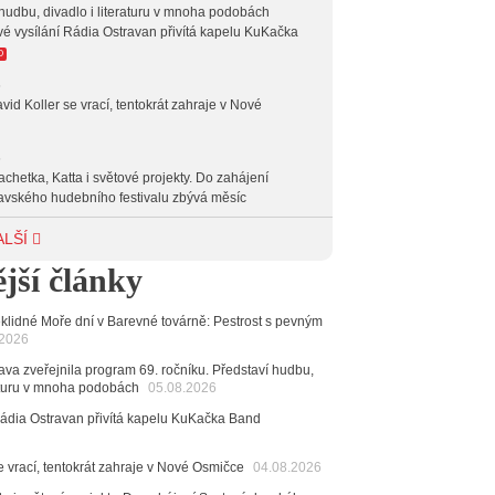
hudbu, divadlo i literaturu v mnoha podobách
vé vysílání Rádia Ostravan přivítá kapelu KuKačka
O
6
vid Koller se vrací, tentokrát zahraje v Nové
6
achetka, Katta i světové projekty. Do zahájení
avského hudebního festivalu zbývá měsíc
6
ALŠÍ
 Ostravy se vrací britští Modestep, vystoupí v
jší články
v klubu Barrák
VIDEO
měvné historky ze života ostravské kapely Verše:
nutých baterek až po kuriózní krádež kláves
klidné Moře dní v Barevné továrně: Pestrost s pevným
.2026
6
va zveřejnila program 69. ročníku. Představí hudbu,
ncert legendárních Judas Priest se blíží. Zbývá jen
raturu v mnoha podobách
05.08.2026
esítek posledních vstupenek
Rádia Ostravan přivítá kapelu KuKačka Band
6
mřela ostravská baletka Vlasta Pavelcová,
e vrací, tentokrát zahraje v Nové Osmičce
04.08.2026
Ceny Thálie za celoživotní mistrovství