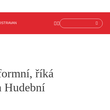
OSTRAVAN
formní, říká
em Hudební