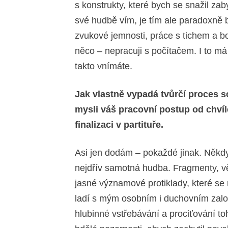
s konstrukty, které bych se snažil zaby
své hudbě vím, je tím ale paradoxně 
zvukové jemnosti, práce s tichem a 
něco – nepracuji s počítačem. I to má 
takto vnímáte.
Jak vlastně vypadá tvůrčí proces
mysli váš pracovní postup od chví
finalizaci v partituře.
Asi jen dodám – pokaždé jinak. Někdy 
nejdřív samotná hudba. Fragmenty, v
jasné významové protiklady, které se m
ladí s mým osobním i duchovním zalo
hlubinné vstřebávání a prociťování to