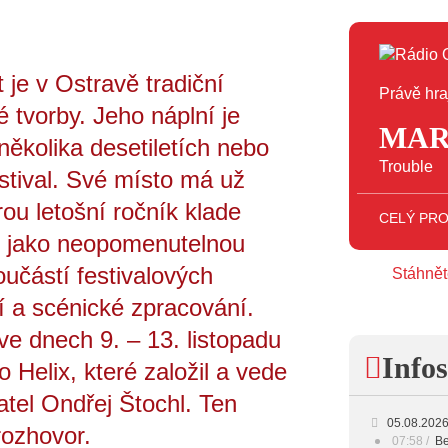
je v Ostravě tradiční
Právě hra
 tvorby. Jeho náplní je
MA
několika desetiletích nebo
Trouble
stival. Své místo má už
rou letošní ročník klade
CELÝ PR
ji jako neopomenutelnou
učástí festivalových
Stáhnět
ní a scénické zpracování.
ve dnech 9. – 13. listopadu
Infos
 Helix, které založil a vede
atel Ondřej Štochl. Ten
05.08.202
rozhovor.
07:58
Be