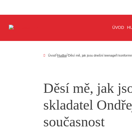
ÚVOD
H
Úvod
Hudba
Děsí mě, jak jsou dnešní teenageři konformn
Děsí mě, jak js
skladatel Ondře
současnost