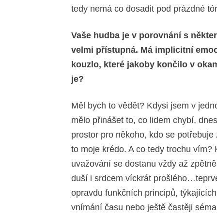
tedy nemá co dosadit pod prázdné tó
Vaše hudba je v porovnání s někt
velmi přístupná. Má implicitní emoc
kouzlo, které jakoby končilo v oka
je?
Měl bych to vědět? Kdysi jsem v jedn
mělo přinášet to, co lidem chybí, dnes
prostor pro někoho, kdo se potřebuje 
to moje krédo. A co tedy trochu vím
uvažování se dostanu vždy až zpětně,
duší i srdcem víckrát prošlého…teprv
opravdu funkčních principů, týkajícíc
vnímání času nebo ještě častěji séma