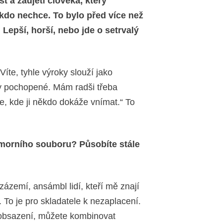
t a zaujetí člověka, který
ikdo nechce. To bylo před více než
 Lepší, horší, nebo jde o setrvalý
 Víte, tyhle výroky slouží jako
kdy pochopené. Mám radši třeba
e, kde ji někdo dokáže vnímat.“ To
morního souboru? Působíte stále
zemí, ansámbl lidí, kteří mě znají
 To je pro skladatele k nezaplacení.
 obsazení, můžete kombinovat