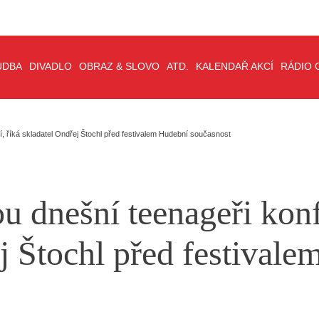
UDBA
DIVADLO
OBRAZ & SLOVO
ATD.
KALENDAŘ AKCÍ
RÁDIO 
í, říká skladatel Ondřej Štochl před festivalem Hudební současnost
ou dnešní teenageři kon
j Štochl před festival