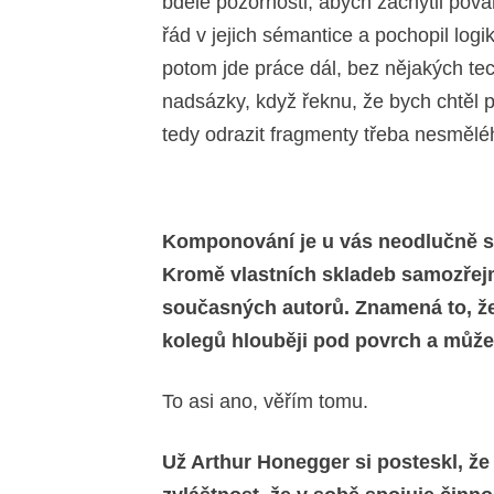
bdělé pozornosti, abych zachytil pov
řád v jejich sémantice a pochopil log
potom jde práce dál, bez nějakých te
nadsázky, když řeknu, že bych chtěl 
tedy odrazit fragmenty třeba nesměléh
Komponování je u vás neodlučně s
Kromě vlastních skladeb samozřejm
současných autorů. Znamená to, ž
kolegů hlouběji pod povrch a můžet
To asi ano, věřím tomu.
Už Arthur Honegger si posteskl, že