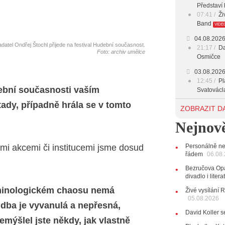
Představí 
07:41
Ži
Band
VIDE
04.08.202
adatel Ondřej Štochl přijede na festival Hudební současnost.
21:17
Da
Foto: archiv umělce
Osmičce
03.08.202
12:45
Pl
dební současnosti vaším
Svatovácl
ady, případně hrála se v tomto
29.07.202
ZOBRAZIT D
11:00
Do
Nejnově
listopadu 
10:33
Ús
Od zapome
ými akcemi či institucemi jsme dosud
Personálně ne
AUDIO
řádem
06.08
28.07.202
Bezručova Opa
15:51
Ko
divadlo i lite
několik d
rminologickém chaosu nemá
Živé vysílání 
05.08.2026
27.07.202
dba je vyvanulá a nepřesná,
20:44
Ze
David Koller s
držitelka 
emýšlel jste někdy, jak vlastně