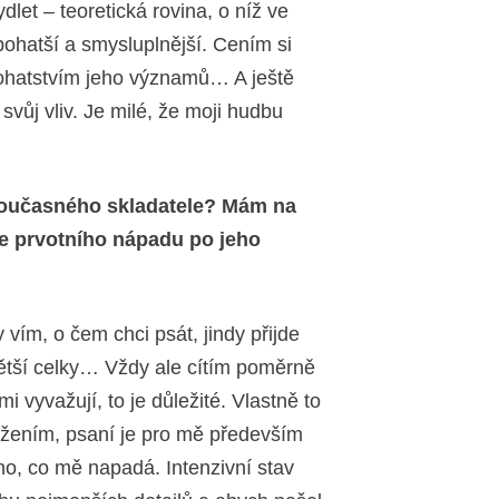
dlet – teoretická rovina, o níž ve
bohatší a smysluplnější. Cením si
bohatstvím jeho významů… A ještě
svůj vliv. Je milé, že moji hudbu
 současného skladatele? Mám na
le prvotního nápadu po jeho
vím, o čem chci psát, jindy přijde
ětší celky… Vždy ale cítím poměrně
i vyvažují, to je důležité. Vlastně to
žením, psaní je pro mě především
ho, co mě napadá. Intenzivní stav