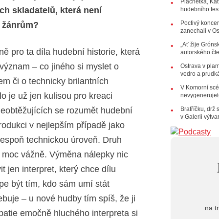
10:06
La
Plachetka, Kat
h skladatelů, která není
hudebního fes
Kirschner,
Poctivý koncer
m žánrům?
24.07.202
zanechali v O
17:06
Zp
„Ať žije Grónsk
22.07.202
ně pro ta díla hudební historie, která
autorského čt
10:02
Ka
h význam – co jiného si myslet o
jsme upgr
Ostrava v pla
vedro a prudk
 či o technicky brilantních
21.07.202
V Komorní scén
20:09
Na
o je už jen kulisou pro kreaci
nevygenerujete
osobnost č
14:01
Ho
neobtěžujících se rozumět hudební
Bratříčku, drž
Dušan Ur
v Galerii výtv
rodukci v nejlepším případě jako
20.07.202
lespoň technickou úroveň. Druh
10:03
Št
nabídne Kr
ak moc vážně. Výměna nálepky nic
18.07.202
jen interpret, který chce dílu
13:38
Pi
letní cent
épe být tím, kdo sám umí stát
ebuje – u nové hudby tím spíš, že ji
na t
atie emočně hluchého interpreta si