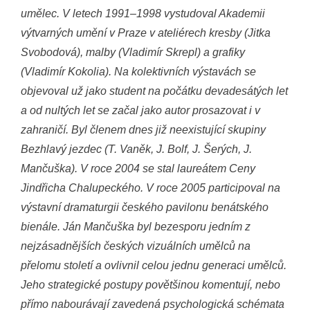
umělec. V letech 1991–1998 vystudoval Akademii
výtvarných umění v Praze v ateliérech kresby (Jitka
Svobodová), malby (Vladimír Skrepl) a grafiky
(Vladimír Kokolia). Na kolektivních výstavách se
objevoval už jako student na počátku devadesátých let
a od nultých let se začal jako autor prosazovat i v
zahraničí. Byl členem dnes již neexistující skupiny
Bezhlavý jezdec (T. Vaněk, J. Bolf, J. Šerých, J.
Mančuška). V roce 2004 se stal laureátem Ceny
Jindřicha Chalupeckého. V roce 2005 participoval na
výstavní dramaturgii českého pavilonu benátského
bienále. Ján Mančuška byl bezesporu jedním z
nejzásadnějších českých vizuálních umělců na
přelomu století a ovlivnil celou jednu generaci umělců.
Jeho strategické postupy povětšinou komentují, nebo
přímo nabourávají zavedená psychologická schémata