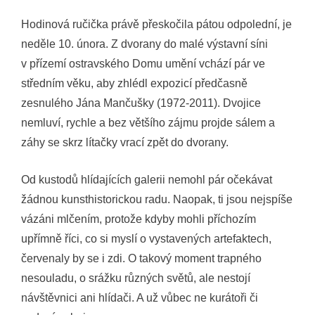
Hodinová ručička právě přeskočila pátou odpolední, je
neděle 10. února. Z dvorany do malé výstavní síni
v přízemí ostravského Domu umění vchází pár ve
středním věku, aby zhlédl expozicí předčasně
zesnulého Jána Mančušky (1972-2011). Dvojice
nemluví, rychle a bez většího zájmu projde sálem a
záhy se skrz lítačky vrací zpět do dvorany.
Od kustodů hlídajících galerii nemohl pár očekávat
žádnou kunsthistorickou radu. Naopak, ti jsou nejspíše
vázáni mlčením, protože kdyby mohli příchozím
upřímně říci, co si myslí o vystavených artefaktech,
červenaly by se i zdi. O takový moment trapného
nesouladu, o srážku různých světů, ale nestojí
návštěvnici ani hlídači. A už vůbec ne kurátoři či