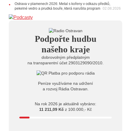
21.07.2026
Ostrava v plamenech 2026: Metal s kořeny v odkazu předků,
20:09
Na Novou Osmičku míří Bára Zmeková Trio.
pekelné vedro a prudká bouře, která narušila program
02.08.2026
Výrazná osobnost české alternativní scény zahraje ve
Frýdku-Místku
14:01
Hostem živého vysílání Rádia Ostravan bude
herec Dušan Urban
20.07.2026
Podpořte hudbu
10:03
Štěrkovna Open Music: Klubová scéna na festivalu
nabídne Krhuta i Beatles
našeho kraje
dobrovolným předplatným
na transparentní účet 2903129090/2010.
Peníze využíváme na udržení
a rozvoj Rádia Ostravan.
Na rok 2026 je aktuálně vybráno:
11 211,09 Kč
z 100.000,- Kč