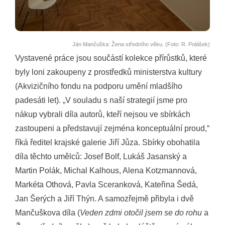
Ján Mančuška: Žena středního věku. (Foto: R. Polášek)
Vystavené práce jsou součástí kolekce přírůstků, které
byly loni zakoupeny z prostředků ministerstva kultury
(Akvizičního fondu na podporu umění mladšího
padesáti let). „V souladu s naší strategií jsme pro
nákup vybrali díla autorů, kteří nejsou ve sbírkách
zastoupeni a představují zejména konceptuální proud,“
říká ředitel krajské galerie Jiří Jůza. Sbírky obohatila
díla těchto umělců: Josef Bolf, Lukáš Jasanský a
Martin Polák, Michal Kalhous, Alena Kotzmannová,
Markéta Othová, Pavla Sceranková, Kateřina Šedá,
Jan Šerých a Jiří Thýn. A samozřejmě přibyla i dvě
Mančuškova díla (
Veden zdmi otočil jsem se do rohu
a