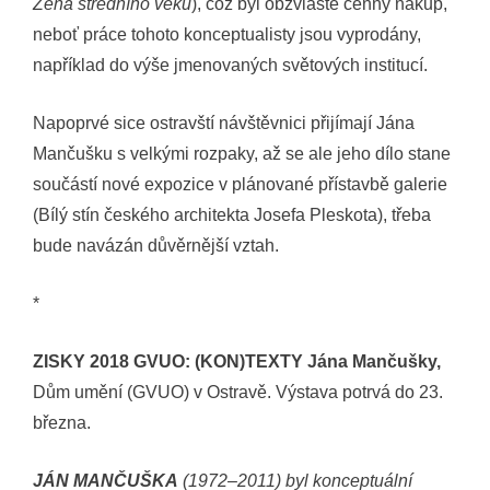
Žena středního věku
), což byl obzvláště cenný nákup,
neboť práce tohoto konceptualisty jsou vyprodány,
například do výše jmenovaných světových institucí.
Napoprvé sice ostravští návštěvnici přijímají Jána
Mančušku s velkými rozpaky, až se ale jeho dílo stane
součástí nové expozice v plánované přístavbě galerie
(Bílý stín českého architekta Josefa Pleskota), třeba
bude navázán důvěrnější vztah.
*
ZISKY 2018 GVUO: (KON)TEXTY Jána Mančušky,
Dům umění (GVUO) v Ostravě. Výstava potrvá do 23.
března.
JÁN MANČUŠKA
(1972–2011) byl konceptuální