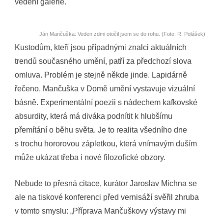
vedení galerie.
Ján Mančuška: Veden zdmi otočil jsem se do rohu. (Foto: R. Polášek)
Kustodům, kteří jsou případnými znalci aktuálních
trendů současného umění, patří za předchozí slova
omluva. Problém je stejně někde jinde. Lapidárně
řečeno, Mančuška v Domě umění vystavuje vizuální
básně. Experimentální poezii s nádechem kafkovské
absurdity, která má diváka podnítit k hlubšímu
přemítání o běhu světa. Je to realita všedního dne
s trochu hororovou zápletkou, která vnímavým duším
může ukázat třeba i nové filozofické obzory.
Nebude to přesná citace, kurátor Jaroslav Michna se
ale na tiskové konferenci před vernisáží svěřil zhruba
v tomto smyslu: „Příprava Mančuškovy výstavy mi