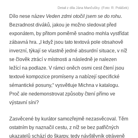
Detail z díla Jána Mančušky. (Foto: R. Polášek)
Dílo nese název
Veden zdmi otočil jsem se do rohu
.
Bezradnost diváků, jakou je možno sledovat před
exponátem, by přitom poměrně snadno mohla vystřídat
zábavná hra. „I když jsou tato textová pole obsahově
inverzní, týkají se vlastně jedné absurdní situace, v níž
se člověk ztrácí v místnosti a následně je nalezen
ležící na podlaze. V rámci oněch osmi cest čtení jsou
textové kompozice promíseny a nabízejí specifické
sémantické posuny,“ vysvětluje Michna v katalogu.
Proč ale nedemonstrovat způsoby čtení přímo ve
výstavní síni?
Zasvěcené by kurátor samozřejmě nezasvěcoval. Těm
ostatním by naznačil cestu, z níž se bez patřičných
ukazatelů schází do škarpy, tedy návštěvník otráveně