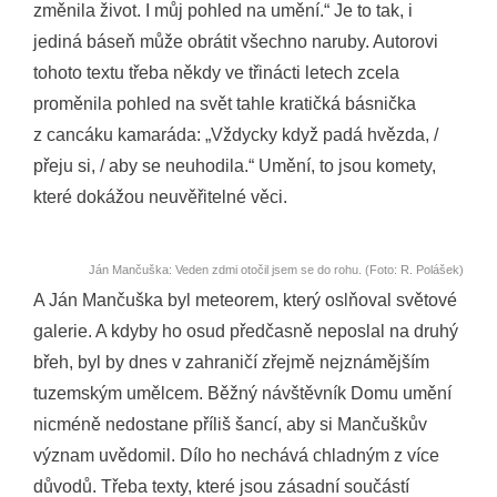
změnila život. I můj pohled na umění.“ Je to tak, i
jediná báseň může obrátit všechno naruby. Autorovi
tohoto textu třeba někdy ve třinácti letech zcela
proměnila pohled na svět tahle kratičká básnička
z cancáku kamaráda: „Vždycky když padá hvězda, /
přeju si, / aby se neuhodila.“ Umění, to jsou komety,
které dokážou neuvěřitelné věci.
Ján Mančuška: Veden zdmi otočil jsem se do rohu. (Foto: R. Polášek)
A Ján Mančuška byl meteorem, který oslňoval světové
galerie. A kdyby ho osud předčasně neposlal na druhý
břeh, byl by dnes v zahraničí zřejmě nejznámějším
tuzemským umělcem. Běžný návštěvník Domu umění
nicméně nedostane příliš šancí, aby si Mančuškův
význam uvědomil. Dílo ho nechává chladným z více
důvodů. Třeba texty, které jsou zásadní součástí