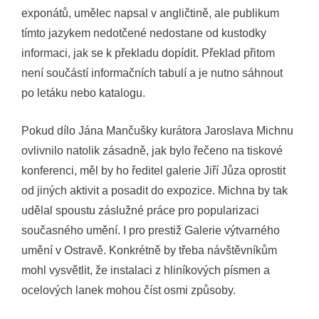
exponátů, umělec napsal v angličtině, ale publikum
tímto jazykem nedotčené nedostane od kustodky
informaci, jak se k překladu dopídit. Překlad přitom
není součástí informačních tabulí a je nutno sáhnout
po letáku nebo katalogu.
Pokud dílo Jána Mančušky kurátora Jaroslava Michnu
ovlivnilo natolik zásadně, jak bylo řečeno na tiskové
konferenci, měl by ho ředitel galerie Jiří Jůza oprostit
od jiných aktivit a posadit do expozice. Michna by tak
udělal spoustu záslužné práce pro popularizaci
současného umění. I pro prestiž Galerie výtvarného
umění v Ostravě. Konkrétně by třeba návštěvníkům
mohl vysvětlit, že instalaci z hliníkových písmen a
ocelových lanek mohou číst osmi způsoby.