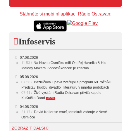
Stáhněte si mobilní aplikaci Rádio Ostravan:
Infoservis
07.08.2026
11:53
Na Novou Osmičku míří Ondřej Havelka & His
Melody Makers. Sobotní koncert je zdarma
05.08.2026
07:58
Bezručova Opava zveřejnila program 69. ročníku.
Představí hudbu, divadlo i literaturu v mnoha podobách
07:41
Živé vysílání Rádia Ostravan přivítá kapelu
KuKačka Band
VIDEO
04.08.2026
21:17
David Koller se vrací, tentokrát zahraje v Nové
Osmičce
03.08.2026
ZOBRAZIT DALŠÍ