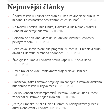
12:45
Plachetka, Katta i světové projekty. Do zahájení
Nejnovější články
Svatováclavského hudebního festivalu zbývá měsíc
29.07.2026
Ředitel festivalu Folklor bez hranic Lukáš Pavlík: Naše publikum
11:00
Do Ostravy se vrací britští Modestep, vystoupí v
mládne. Letos hostíme šest zahraničních souborů
07.08.2026
listopadu v klubu Barrák
VIDEO
10:33
Úsměvné historky ze života ostravské kapely
Na Novou Osmičku míří Ondřej Havelka & His Melody Makers.
Verše: Od zapomenutých baterek až po kuriózní krádež
Sobotní koncert je zdarma
07.08.2026
kláves
AUDIO
Personálně neklidné Moře dní v Barevné továrně: Pestrost s
pevným řádem
28.07.2026
06.08.2026
15:51
Koncert legendárních Judas Priest se blíží. Zbývá
Bezručova Opava zveřejnila program 69. ročníku. Představí hudbu,
jen několik desítek posledních vstupenek
divadlo i literaturu v mnoha podobách
05.08.2026
27.07.2026
Živé vysílání Rádia Ostravan přivítá kapelu KuKačka Band
20:44
Zemřela ostravská baletka Vlasta Pavelcová,
05.08.2026
držitelka Ceny Thálie za celoživotní mistrovství
David Koller se vrací, tentokrát zahraje v Nové Osmičce
10:06
Ladná Čeladná nabídne Olympic, Langerovou i
04.08.2026
Kirschner, návštěvníci nově zaplatí už jen pomocí čipů
Plachetka, Katta i světové projekty. Do zahájení Svatováclavského
24.07.2026
hudebního festivalu zbývá měsíc
03.08.2026
17:06
Zpěvačka Tanja vydala nové EP Plamen
VIDEO
Poctivý koncert bez kompromisů. Metaloví králové Judas Priest
22.07.2026
zanechali v Ostravě nejlepší dojem
03.08.2026
10:02
Kapela Midnight v Rádiu Ostravan: Od minulého
„Ať žije Grónsko! Ať žije Litva!“ Literární suroviny uzavřely Měsíc
roku jsme upgradovali naši show
AUDIO
autorského čtení v Ostravě
02.08.2026