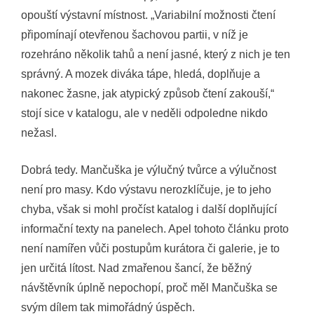
opouští výstavní místnost. „Variabilní možnosti čtení
připomínají otevřenou šachovou partii, v níž je
rozehráno několik tahů a není jasné, který z nich je ten
správný. A mozek diváka tápe, hledá, doplňuje a
nakonec žasne, jak atypický způsob čtení zakouší,“
stojí sice v katalogu, ale v neděli odpoledne nikdo
nežasl.
Dobrá tedy. Mančuška je výlučný tvůrce a výlučnost
není pro masy. Kdo výstavu nerozklíčuje, je to jeho
chyba, však si mohl pročíst katalog i další doplňující
informační texty na panelech. Apel tohoto článku proto
není namířen vůči postupům kurátora či galerie, je to
jen určitá lítost. Nad zmařenou šancí, že běžný
návštěvník úplně nepochopí, proč měl Mančuška se
svým dílem tak mimořádný úspěch.