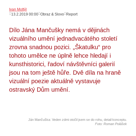
Ivan Mottýl
13.2.2019 00:00
Obraz & Slovo
Report
Dílo Jána Mančušky nemá v dějinách
vizuálního umění jednadvacátého století
zrovna snadnou pozici. „Škatulku“ pro
tohoto umělce ne úplně lehce hledají i
kunsthistorici, řadoví návštěvníci galerií
jsou na tom ještě hůře. Dvě díla na hraně
vizuální poezie aktuálně vystavuje
ostravský Dům umění.
Ján Mančuška: Veden zdmi otočil jsem se do rohu, detail konceptu.
Foto: Roman Polášek