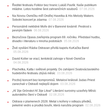
29.07.2026
Ředitel festivalu Folklor bez hranic Lukáš Pavlík: Naše publikum
11:00
Do Ostravy se vrací britští Modestep, vystoupí v
mládne. Letos hostíme šest zahraničních souborů
07.08.2026
listopadu v klubu Barrák
VIDEO
10:33
Úsměvné historky ze života ostravské kapely
Na Novou Osmičku míří Ondřej Havelka & His Melody Makers.
Verše: Od zapomenutých baterek až po kuriózní krádež
Sobotní koncert je zdarma
07.08.2026
kláves
AUDIO
Personálně neklidné Moře dní v Barevné továrně: Pestrost s
pevným řádem
28.07.2026
06.08.2026
15:51
Koncert legendárních Judas Priest se blíží. Zbývá
Bezručova Opava zveřejnila program 69. ročníku. Představí hudbu,
jen několik desítek posledních vstupenek
divadlo i literaturu v mnoha podobách
05.08.2026
27.07.2026
Živé vysílání Rádia Ostravan přivítá kapelu KuKačka Band
20:44
Zemřela ostravská baletka Vlasta Pavelcová,
05.08.2026
držitelka Ceny Thálie za celoživotní mistrovství
David Koller se vrací, tentokrát zahraje v Nové Osmičce
10:06
Ladná Čeladná nabídne Olympic, Langerovou i
04.08.2026
Kirschner, návštěvníci nově zaplatí už jen pomocí čipů
Plachetka, Katta i světové projekty. Do zahájení Svatováclavského
24.07.2026
hudebního festivalu zbývá měsíc
03.08.2026
17:06
Zpěvačka Tanja vydala nové EP Plamen
VIDEO
Poctivý koncert bez kompromisů. Metaloví králové Judas Priest
22.07.2026
zanechali v Ostravě nejlepší dojem
03.08.2026
10:02
Kapela Midnight v Rádiu Ostravan: Od minulého
„Ať žije Grónsko! Ať žije Litva!“ Literární suroviny uzavřely Měsíc
roku jsme upgradovali naši show
AUDIO
autorského čtení v Ostravě
02.08.2026
21.07.2026
Ostrava v plamenech 2026: Metal s kořeny v odkazu předků,
20:09
Na Novou Osmičku míří Bára Zmeková Trio.
pekelné vedro a prudká bouře, která narušila program
02.08.2026
Výrazná osobnost české alternativní scény zahraje ve