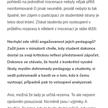
pohledů na jednotlivé inscenace nebyly nějak příliš
neinformované či jinak neumělé, prostě nebylo to tak
špatné, ten zájem o participaci ze studentské strany je
letos dost tristní. Získat studenta pro vystoupení v
průběhu rozpravy k některé z inscenací je stále těžší.
Nechybí zde větší angažovanost jejich pedagogů?
Zažil jsem v minulosti chvíle, kdy student dokonce
dostal za svoji kritickou reflexi představení zápočet.
Dokonce se stávalo, že hosté z konkrétní vysoké
školy, myslím dohromady pedagogy a studenty, si
sedli pohromadě a bavili se o tom, kdo k čemu
vystoupí, případně pak to vstoupení analyzovali.
Ano, možná že tady je určitá rezerva. To ale nejsem
oprávněn posuzovat. Nicméně jsou i výjimky. A