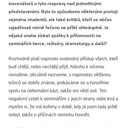
inscenátorů o tyto rozpravy nad jednotlivými
představeními. Bylo to způsobeno některými postoji
zejména studentů, ale také kritiků, kteří se občas
vyjadřovali mírně řečeno ne příliš ohleduplně. Je
nějaká snaha získat zpátky k přítomnosti na
seminářích herce, režiséry, dramaturgy a další?
Rozhodně platí naprosto svobodný přístup všech, kteří
buď chtějí, nebo nechtějí přijít. Nikoho k ničemu
nenutíme, oficiálně nezveme, s naprostou většinou
tvůrců se dobře známe, potkáváme se a hovoříme
spolu na neformální bázi, takže oni vědí své. Ten
negativní vztah k seminářům z jejich strany stále trvá a
myslím si, že má kořeny v době, kdy já jsem tady ještě
nebyl, takže o příčinách nemohu hovořit.