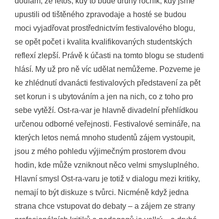
doufám, že letos, kdy to bude druhý ročník, kdy jsme
upustili od tištěného zpravodaje a hosté se budou
moci vyjadřovat prostřednictvím festivalového blogu,
se opět počet i kvalita kvalifikovaných studentských
reflexí zlepší. Právě k účasti na tomto blogu se studenti
hlásí. My už pro ně víc udělat nemůžeme. Pozveme je
ke zhlédnutí dvanácti festivalových představení za pět
set korun i s ubytováním a jen na nich, co z toho pro
sebe vytěží. Ost-ra-var je hlavně divadelní přehlídkou
určenou odborné veřejnosti. Festivalové semináře, na
kterých letos nemá mnoho studentů zájem vystoupit,
jsou z mého pohledu výjimečným prostorem dvou
hodin, kde může vzniknout něco velmi smysluplného.
Hlavní smysl Ost-ra-varu je totiž v dialogu mezi kritiky,
nemají to být diskuze s tvůrci. Nicméně když jedna
strana chce vstupovat do debaty – a zájem ze strany