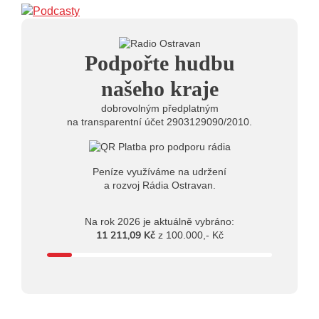
Frýdku-Místku
14:01
Hostem živého vysílání Rádia Ostravan bude
herec Dušan Urban
20.07.2026
Podpořte hudbu
10:03
Štěrkovna Open Music: Klubová scéna na festivalu
nabídne Krhuta i Beatles
našeho kraje
dobrovolným předplatným
na transparentní účet 2903129090/2010.
Peníze využíváme na udržení
a rozvoj Rádia Ostravan.
Na rok 2026 je aktuálně vybráno:
11 211,09 Kč
z 100.000,- Kč