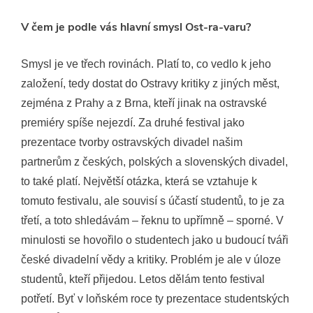
V čem je podle vás hlavní smysl Ost-ra-varu?
Smysl je ve třech rovinách. Platí to, co vedlo k jeho
založení, tedy dostat do Ostravy kritiky z jiných měst,
zejména z Prahy a z Brna, kteří jinak na ostravské
premiéry spíše nejezdí. Za druhé festival jako
prezentace tvorby ostravských divadel našim
partnerům z českých, polských a slovenských divadel,
to také platí. Největší otázka, která se vztahuje k
tomuto festivalu, ale souvisí s účastí studentů, to je za
třetí, a toto shledávám – řeknu to upřímně – sporné. V
minulosti se hovořilo o studentech jako u budoucí tváři
české divadelní vědy a kritiky. Problém je ale v úloze
studentů, kteří přijedou. Letos dělám tento festival
potřetí. Byť v loňském roce ty prezentace studentských