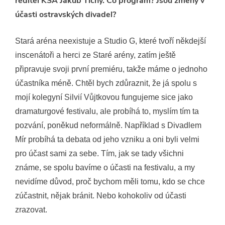
ředitel KSA Jakub Tichý. Co program? Jsou změny v
účasti ostravských divadel?
Stará aréna neexistuje a Studio G, které tvoří někdejší
inscenátoři a herci ze Staré arény, zatím ještě
připravuje svoji první premiéru, takže máme o jednoho
účastníka méně. Chtěl bych zdůraznit, že já spolu s
mojí kolegyní Silvií Vůjtkovou fungujeme sice jako
dramaturgové festivalu, ale probíhá to, myslím tím ta
pozvání, poněkud neformálně. Například s Divadlem
Mír probíhá ta debata od jeho vzniku a oni byli velmi
pro účast sami za sebe. Tím, jak se tady všichni
známe, se spolu bavíme o účasti na festivalu, a my
nevidíme důvod, proč bychom měli tomu, kdo se chce
zúčastnit, nějak bránit. Nebo kohokoliv od účasti
zrazovat.