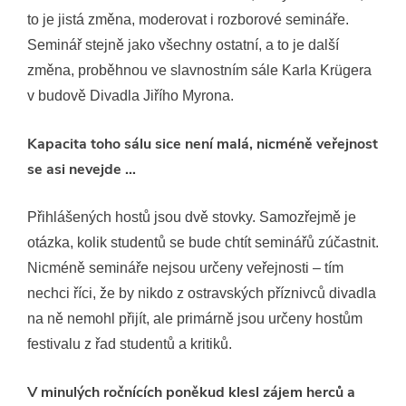
to je jistá změna, moderovat i rozborové semináře.
Seminář stejně jako všechny ostatní, a to je další
změna, proběhnou ve slavnostním sále Karla Krügera
v budově Divadla Jiřího Myrona.
Kapacita toho sálu sice není malá, nicméně veřejnost
se asi nevejde …
Přihlášených hostů jsou dvě stovky. Samozřejmě je
otázka, kolik studentů se bude chtít seminářů zúčastnit.
Nicméně semináře nejsou určeny veřejnosti – tím
nechci říci, že by nikdo z ostravských příznivců divadla
na ně nemohl přijít, ale primárně jsou určeny hostům
festivalu z řad studentů a kritiků.
V minulých ročnících poněkud klesl zájem herců a