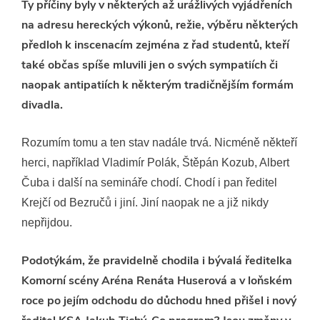
Ty příčiny byly v některých až urážlivých vyjádřeních
na adresu hereckých výkonů, režie, výběru některých
předloh k inscenacím zejména z řad studentů, kteří
také občas spíše mluvili jen o svých sympatiích či
naopak antipatiích k některým tradičnějším formám
divadla.
Rozumím tomu a ten stav nadále trvá. Nicméně někteří
herci, například Vladimír Polák, Štěpán Kozub, Albert
Čuba i další na semináře chodí. Chodí i pan ředitel
Krejčí od Bezručů i jiní. Jiní naopak ne a již nikdy
nepřijdou.
Podotýkám, že pravidelně chodila i bývalá ředitelka
Komorní scény Aréna Renáta Huserová a v loňském
roce po jejím odchodu do důchodu hned přišel i nový