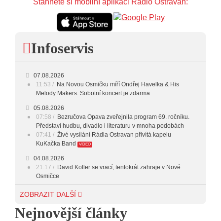
Stáhněte si mobilní aplikaci Rádio Ostravan:
Infoservis
07.08.2026
11:53
Na Novou Osmičku míří Ondřej Havelka & His
Melody Makers. Sobotní koncert je zdarma
05.08.2026
07:58
Bezručova Opava zveřejnila program 69. ročníku.
Představí hudbu, divadlo i literaturu v mnoha podobách
07:41
Živé vysílání Rádia Ostravan přivítá kapelu
KuKačka Band
VIDEO
04.08.2026
21:17
David Koller se vrací, tentokrát zahraje v Nové
Osmičce
03.08.2026
ZOBRAZIT DALŠÍ
12:45
Plachetka, Katta i světové projekty. Do zahájení
Nejnovější články
Svatováclavského hudebního festivalu zbývá měsíc