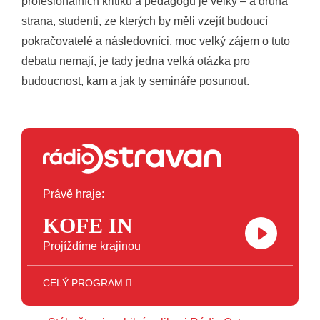
profesionálních kritiků a pedagogů je velký – a druhá
strana, studenti, ze kterých by měli vzejít budoucí
pokračovatelé a následovníci, moc velký zájem o tuto
debatu nemají, je tady jedna velká otázka pro
budoucnost, kam a jak ty semináře posunout.
Právě hraje:
KOFE IN
Projíždíme krajinou
CELÝ PROGRAM