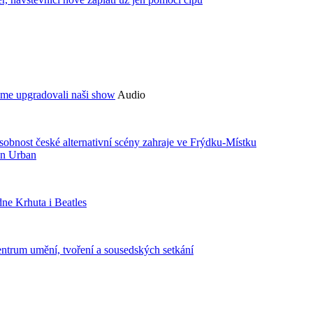
sme upgradovali naši show
Audio
bnost české alternativní scény zahraje ve Frýdku-Místku
an Urban
ne Krhuta i Beatles
centrum umění, tvoření a sousedských setkání