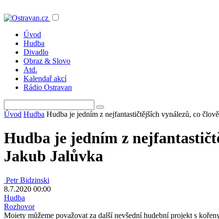
Úvod
Hudba
Divadlo
Obraz & Slovo
Atd.
Kalendař akcí
Rádio Ostravan
Úvod
Hudba
Hudba je jedním z nejfantastičtějších vynálezů, co člov
Hudba je jedním z nejfantastičtě
Jakub Jalůvka
Petr Bidzinski
8.7.2020 00:00
Hudba
Rozhovor
Moiety můžeme považovat za další nevšední hudební projekt s kořeny v