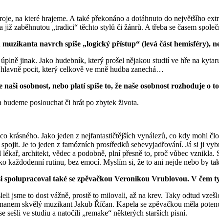
roje, na které hrajeme. A také překonáno a dotáhnuto do největšího extr
již zaběhnutou „tradici“ těchto stylů či žánrů. A třeba se časem spole
u muzikanta navrch spíše „logický přístup“ (levá část hemisféry), 
ě úplně jinak. Jako hudebník, který prošel nějakou studií ve hře na ky
st hlavně pocit, který celkově ve mně hudba zanechá…
 naši osobnost, nebo platí spíše to, že naše osobnost rozhoduje o
 budeme poslouchat či hrát po zbytek života.
co krásného. Jako jeden z nejfantastičtějších vynálezů, co kdy mohl 
 spojit. Je to jeden z famózních prostředků sebevyjadřování. Já si ji v
ad lékař, architekt, vědec a podobně, plní přesně to, proč vůbec vznikl
ako každodenní rutinu, bez emocí. Myslím si, že to ani nejde nebo by t
c jsi spolupracoval také se zpěvačkou Veronikou Vrublovou. V čem t
eli jsme to dost vážně, prostě to milovali, až na krev. Taky odtud vzešl
manem skvělý muzikant Jakub Říčan. Kapela se zpěvačkou měla potenciál
 sešli ve studiu a natočili „remake“ některých starších písní.