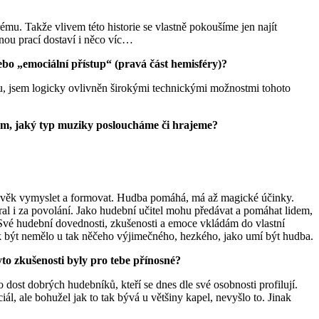
ému. Takže vlivem této historie se vlastně pokoušíme jen najít
čnou prací dostaví i něco víc…
nebo „emociální přístup“ (pravá část hemisféry)?
taru, jsem logicky ovlivněn širokými technickými možnostmi tohoto
 tom, jaký typ muziky posloucháme či hrajeme?
člověk vymyslet a formovat. Hudba pomáhá, má až magické účinky.
ybral i za povolání. Jako hudební učitel mohu předávat a pomáhat lidem,
a. Své hudební dovednosti, zkušenosti a emoce vkládám do vlastní
ak být nemělo u tak něčeho výjimečného, hezkého, jako umí být hudba.
yto zkušenosti byly pro tebe přínosné?
o dost dobrých hudebníků, kteří se dnes dle své osobnosti profilují.
, ale bohužel jak to tak bývá u většiny kapel, nevyšlo to. Jinak