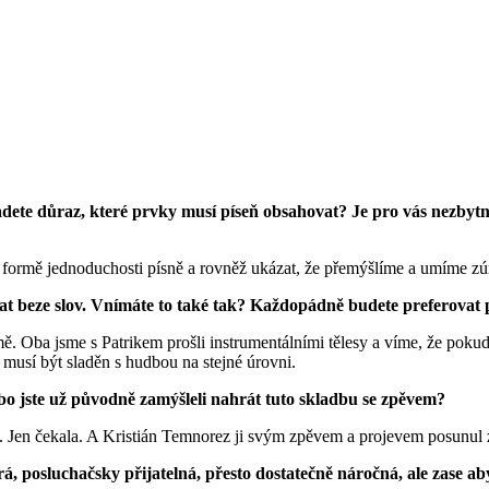
adete důraz, které prvky musí píseň obsahovat? Je pro vás nezbytné
ve formě jednoduchosti písně a rovněž ukázat, že přemýšlíme a umíme zú
at beze slov. Vnímáte to také tak? Každopádně budete preferovat p
ě. Oba jsme s Patrikem prošli instrumentálními tělesy a víme, že pokud
 musí být sladěn s hudbou na stejné úrovni.
 jste už původně zamýšleli nahrát tuto skladbu se zpěvem?
 Jen čekala. A Kristián Temnorez ji svým zpěvem a projevem posunul z
rá, posluchačsky přijatelná, přesto dostatečně náročná, ale zase ab