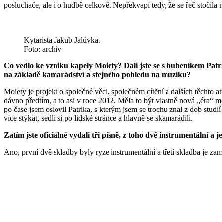
posluchače, ale i o hudbě celkově. Nepřekvapí tedy, že se řeč stočila 
Kytarista Jakub Jalůvka.
Foto: archiv
Co vedlo ke vzniku kapely Moiety? Dali jste se s bubeníkem Patri
na základě kamarádství a stejného pohledu na muziku?
Moiety je projekt o společné věci, společném cítění a dalších těchto
dávno předtím, a to asi v roce 2012. Měla to být vlastně nová „éra“ m
po čase jsem oslovil Patrika, s kterým jsem se trochu znal z dob stud
více stýkat, sedli si po lidské stránce a hlavně se skamarádili.
Zatím jste oficiálně vydali tři písně, z toho dvě instrumentální 
Ano, první dvě skladby byly ryze instrumentální a třetí skladba je z