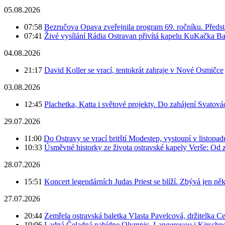
05.08.2026
07:58
Bezručova Opava zveřejnila program 69. ročníku. Předst
07:41
Živé vysílání Rádia Ostravan přivítá kapelu KuKačka B
04.08.2026
21:17
David Koller se vrací, tentokrát zahraje v Nové Osmičce
03.08.2026
12:45
Plachetka, Katta i světové projekty. Do zahájení Svatov
29.07.2026
11:00
Do Ostravy se vrací britští Modestep, vystoupí v listopa
10:33
Úsměvné historky ze života ostravské kapely Verše: Od 
28.07.2026
15:51
Koncert legendárních Judas Priest se blíží. Zbývá jen ně
27.07.2026
20:44
Zemřela ostravská baletka Vlasta Pavelcová, držitelka Ce
10:06
Ladná Čeladná nabídne Olympic, Langerovou i Kirschner,