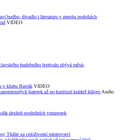
aví hudbu, divadlo i literaturu v mnoha podobách
and
VIDEO
áclavského hudebního festivalu zbývá měsíc
du v klubu Barrák
VIDEO
zapomenutých baterek až po kuriózní krádež kláves
Audio
kolik desítek posledních vstupenek
ny Thálie za celoživotní mistrovství
 návštěvníci nově zaplatí už jen pomocí čipů