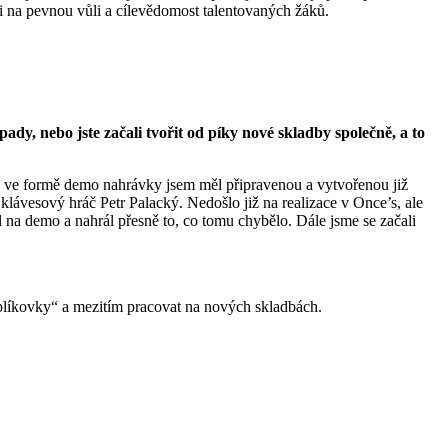
e i na pevnou vůli a cílevědomost talentovaných žáků.
y, nebo jste začali tvořit od píky nové skladby společně, a to
dbu ve formě demo nahrávky jsem měl připravenou a vytvořenou již
klávesový hráč Petr Palacký. Nedošlo již na realizace v Once’s, ale
l na demo a nahrál přesně to, co tomu chybělo. Dále jsme se začali
šuplíkovky“ a mezitím pracovat na nových skladbách.