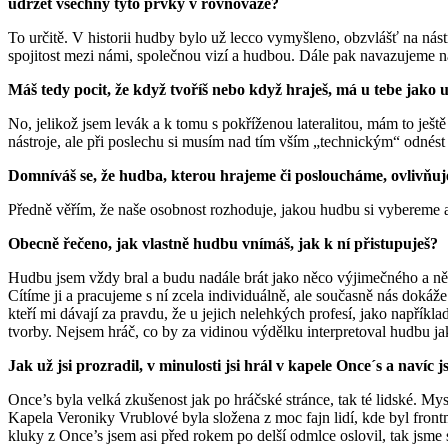
udržet všechny tyto prvky v rovnováze?
To určitě. V historii hudby bylo už lecco vymyšleno, obzvlášť na nást
spojitost mezi námi, společnou vizí a hudbou. Dále pak navazujeme na 
Máš tedy pocit, že když tvoříš nebo když hraješ, má u tebe jako 
No, jelikož jsem levák a k tomu s pokříženou lateralitou, mám to ješt
nástroje, ale při poslechu si musím nad tím vším „technickým“ odné
Domníváš se, že hudba, kterou hrajeme či posloucháme, ovlivňuje
Předně věřím, že naše osobnost rozhoduje, jakou hudbu si vybereme a
Obecně řečeno, jak vlastně hudbu vnímáš, jak k ní přistupuješ?
Hudbu jsem vždy bral a budu nadále brát jako něco výjimečného a ně
Cítíme ji a pracujeme s ní zcela individuálně, ale současně nás dokáže
kteří mi dávají za pravdu, že u jejich nelehkých profesí, jako napříkl
tvorby. Nejsem hráč, co by za vidinou výdělku interpretoval hudbu j
Jak už jsi prozradil, v minulosti jsi hrál v kapele Once´s a naví
Once’s byla velká zkušenost jak po hráčské stránce, tak té lidské. Mysl
Kapela Veroniky Vrublové byla složena z moc fajn lidí, kde byl front
kluky z Once’s jsem asi před rokem po delší odmlce oslovil, tak jsme se