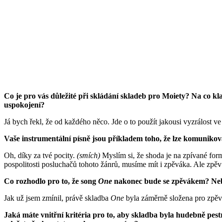
Co je pro vás důležité při skládání skladeb pro Moiety? Na co kl
uspokojení?
Já bych řekl, že od každého něco. Jde o to použít jakousi vyzrálost 
Vaše instrumentální písně jsou příkladem toho, že lze komunikov
Oh, díky za tvé pocity.
(smích)
Myslím si, že shoda je na zpívané form
pospolitosti posluchačů tohoto žánrů, musíme mít i zpěváka. Ale zpěv
Co rozhodlo pro to, že song
One
nakonec bude se zpěvákem? Nebo
Jak už jsem zmínil, právě skladba
One
byla záměrně složena pro zpěv.
Jaká máte vnitřní kritéria pro to, aby skladba byla hudebně pest