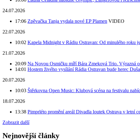
24.07.2026
17:06
Zpěvačka Tanja vydala nové EP Plamen
VIDEO
22.07.2026
10:02
Kapela Midnight v Rádiu Ostravan: Od minulého roku j
21.07.2026
20:09
Na Novou Osmičku míří Bára Zmeková Trio. Výrazná oso
14:01
Hostem živého vysílání Rádia Ostravan bude herec Duš
20.07.2026
10:03
Štěrkovna Open Music: Klubová scéna na festivalu nabíd
18.07.2026
13:38
Pimprléto promění areál Divadla loutek Ostrava v letní 
Zobrazit další
Nejnovější články