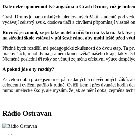
Dále nelze opomenout tvé angažmá u Crash Drums, což je bubenic
Crash Drums je parta mladých talentovaných žáků, studentů pod vede
vydávají celistvý zvuk, doslova tlačí a chvílemi připomínají vlastně
Rovněž jsi zmínil, že jsi také učitel a učíš hru na kytaru. Jak by
na střední škole vstával v půl šesté ráno, aby mohl ještě před výu
Předně bych rozdělil mé pedagogické zkušenosti do dvou etap. Ta prvn
pracovištích, mnohdy na „samém konci světa“ našeho kraje, tak v tě
Nicméně poslední tři roky se věnuji zejména efektivní výuce dospělý
A pokud jde o ty rozdíly?
Za celou dobu praxe jsem měl pár nadaných a cílevědomých žáků, ale n
celodenní cvičení patřilo k rutině. Cvičil jsem i přes dvanáct hodin de
mimo umělecké školy, ale myslím, že jak se mění doba, zejména techno
Rádio Ostravan