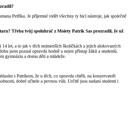
ozradil?
a Petříka. Je příjemné vidět všechny ty bicí nástroje, jak společně
kytaru? Třeba tvůj spoluhráč z Moiety Patrik Sas prozradil, že už
14 let, a to jak v těch nejmenších školičkách a jejich alokovaných
dobu jsem poznal opravdu hodně a nejen přístup žáků a studentů.
etém gymnáziu a domu dětí a mládeže.
lasím s Patrikem, že u těch, co opravdu chtěli, na konzervatoři
obnosti, dobré učitele a pevnou vůli. Určitě jsou nadaní studenti i