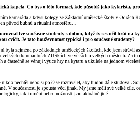
ká kapela. Co bys o této formaci, kde působíš jako kytarista, pr
ním kamaráda a kdysi kolegy ze Základní umělecké školy v Odrách Roman
 onen původ bubnů a rituální atmosféru…
s porovnal tvé současné studenty s dobou, když ty ses učil hrát na 
kou cvičit. Je tato houževnatost typická i pro současné studenty?
í byla zejména po základních uměleckých školách, kde jsem strávil asi 
ch velkých dominantních ZUŠkách ve větších a velkých městech. Za tu 
ch a částečně se věnuji výuce hry na kytaru a ukulele na jednom vícel
ikdo nechtěl nebo si po čase rozmyslel, aby hudbu dále studoval. Souh
nně. V současnosti je spousta věcí jinak. My jsme měli své velké cíle, os
logicky, tak i umění nebo možnosti jsou aktuálně jiné.