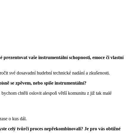
 prezentovat vaše instrumentální schopnosti, emoce či vlastní
ročit své dosavadní hudební technické nadání a zkušenosti.
ísně se zpěvem, nebo spíše instrumentální?
 bychom chtěli oslovit alespoň větší komunitu z již tak malé
ase o kus dál.
yste celý tvůrčí proces nepřekombinovali? Je pro vás obtížné