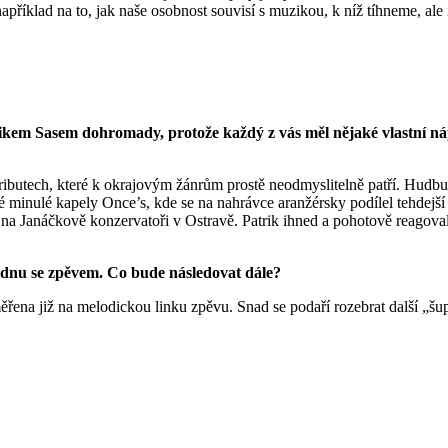
například na to, jak naše osobnost souvisí s muzikou, k níž tíhneme, al
kem Sasem dohromady, protože každý z vás měl nějaké vlastní nápad
 atributech, které k okrajovým žánrům prostě neodmyslitelně patří. Hu
é minulé kapely Once’s, kde se na nahrávce aranžérsky podílel tehdejší 
ií na Janáčkově konzervatoři v Ostravě. Patrik ihned a pohotově reagova
a jednu se zpěvem. Co bude následovat dále?
aměřena již na melodickou linku zpěvu. Snad se podaří rozebrat další „