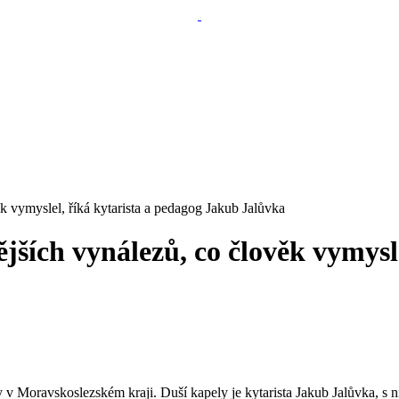
ěk vymyslel, říká kytarista a pedagog Jakub Jalůvka
jších vynálezů, co člověk vymysl
 Moravskoslezském kraji. Duší kapely je kytarista Jakub Jalůvka, s ním