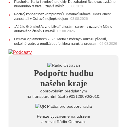
Plachetka, Katta i světové projekty. Do zahájení Svatováclavského
24.07.2026
hudebního festivalu zbývá měsíc
03.08.2026
17:06
Zpěvačka Tanja vydala nové EP Plamen
VIDEO
Poctivý koncert bez kompromisů. Metaloví králové Judas Priest
22.07.2026
zanechali v Ostravě nejlepší dojem
03.08.2026
10:02
Kapela Midnight v Rádiu Ostravan: Od minulého
„Ať žije Grónsko! Ať žije Litva!“ Literární suroviny uzavřely Měsíc
roku jsme upgradovali naši show
AUDIO
autorského čtení v Ostravě
02.08.2026
21.07.2026
Ostrava v plamenech 2026: Metal s kořeny v odkazu předků,
20:09
Na Novou Osmičku míří Bára Zmeková Trio.
pekelné vedro a prudká bouře, která narušila program
02.08.2026
Výrazná osobnost české alternativní scény zahraje ve
Frýdku-Místku
14:01
Hostem živého vysílání Rádia Ostravan bude
herec Dušan Urban
20.07.2026
Podpořte hudbu
10:03
Štěrkovna Open Music: Klubová scéna na festivalu
nabídne Krhuta i Beatles
našeho kraje
dobrovolným předplatným
na transparentní účet 2903129090/2010.
Peníze využíváme na udržení
a rozvoj Rádia Ostravan.