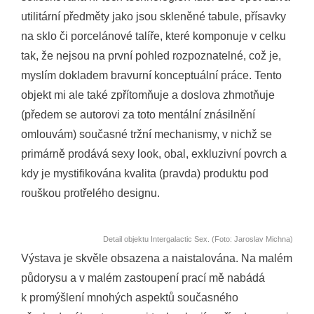
utilitární předměty jako jsou skleněné tabule, přísavky
na sklo či porcelánové talíře, které komponuje v celku
tak, že nejsou na první pohled rozpoznatelné, což je,
myslím dokladem bravurní konceptuální práce. Tento
objekt mi ale také zpřítomňuje a doslova zhmotňuje
(předem se autorovi za toto mentální znásilnění
omlouvám) současné tržní mechanismy, v nichž se
primárně prodává sexy look, obal, exkluzivní povrch a
kdy je mystifikována kvalita (pravda) produktu pod
rouškou protřelého designu.
Detail objektu Intergalactic Sex. (Foto: Jaroslav Michna)
Výstava je skvěle obsazena a naistalována. Na malém
půdorysu a v malém zastoupení prací mě nabádá
k promýšlení mnohých aspektů současného