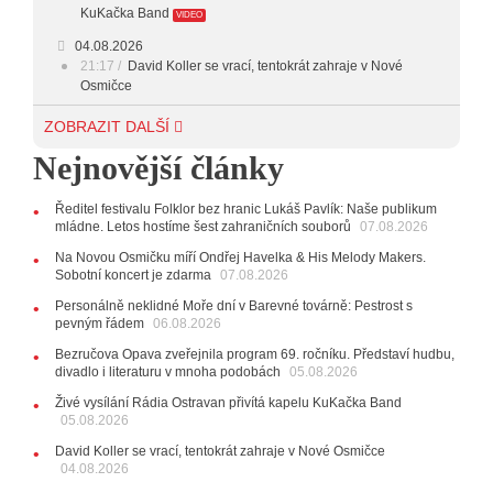
KuKačka Band
VIDEO
04.08.2026
21:17
David Koller se vrací, tentokrát zahraje v Nové
Osmičce
03.08.2026
ZOBRAZIT DALŠÍ
12:45
Plachetka, Katta i světové projekty. Do zahájení
Nejnovější články
Svatováclavského hudebního festivalu zbývá měsíc
29.07.2026
Ředitel festivalu Folklor bez hranic Lukáš Pavlík: Naše publikum
11:00
Do Ostravy se vrací britští Modestep, vystoupí v
mládne. Letos hostíme šest zahraničních souborů
07.08.2026
listopadu v klubu Barrák
VIDEO
10:33
Úsměvné historky ze života ostravské kapely
Na Novou Osmičku míří Ondřej Havelka & His Melody Makers.
Verše: Od zapomenutých baterek až po kuriózní krádež
Sobotní koncert je zdarma
07.08.2026
kláves
AUDIO
Personálně neklidné Moře dní v Barevné továrně: Pestrost s
pevným řádem
28.07.2026
06.08.2026
15:51
Koncert legendárních Judas Priest se blíží. Zbývá
Bezručova Opava zveřejnila program 69. ročníku. Představí hudbu,
jen několik desítek posledních vstupenek
divadlo i literaturu v mnoha podobách
05.08.2026
27.07.2026
Živé vysílání Rádia Ostravan přivítá kapelu KuKačka Band
20:44
Zemřela ostravská baletka Vlasta Pavelcová,
05.08.2026
držitelka Ceny Thálie za celoživotní mistrovství
David Koller se vrací, tentokrát zahraje v Nové Osmičce
10:06
Ladná Čeladná nabídne Olympic, Langerovou i
04.08.2026
Kirschner, návštěvníci nově zaplatí už jen pomocí čipů