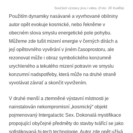
Součástí výstavy jsou i videa. (Foto: Jiří Kuděla)
Použitím dynamiky nasávané a vyvrhované obilniny
autor opět evokuje kosmické, nebo řekněme v
obecném slova smyslu energetické pole pohybu.
Můžeme zde tušit mizení energie v černých dírách a
její opětovného vyvěrání v jiném časoprostoru, ale
rezonovat může i obraz symbolického konzumně
urychleného a tekutého mizení potravin ve smyslu
konzumní nadspotřeby, která může na druhé straně
vyvolávat závrať a skončit vyvržením.
V druhé menší a ztemněné výstavní místnosti je
nainstalován nekompromisní „kosmický“ objekt
pojmenovaný Intergalactic Sex. Dokonalá mystifikace
propojující obyčejné předměty do stavby tvářící se jako
sofistikovaná hi-tech technologie. Autor zde opět užívá