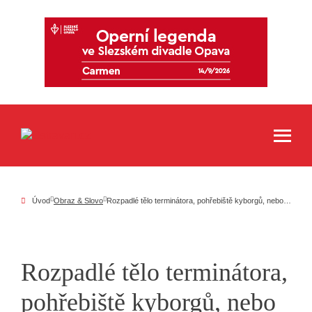
Úvod
Obraz & Slovo
Rozpadlé tělo terminátora, pohřebiště kyborgů, nebo kosmická loď? Výstava Šimona Szabo vytváří hi-tech světy propojováním přírodních a umělých předmětů
Rozpadlé tělo terminátora,
pohřebiště kyborgů, nebo