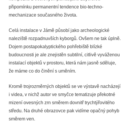
připomínku permanentní tendence bio-techno-
mechanizace současného života.
Celá instalace v Jámě působí jako archeologické
naleziště rozpadnuvších kyborgů. Ovšem ne tak úplně.
Dojem postapokalyptického pohřebiště blízké
budoucnosti je ale znejistěn subtilní, citlivě vyváženou
instalací objektů v prostoru, která nám jasně sděluje,
že máme co do činění s uměním.
Kromě trojrozměrných objektů se ve výstavě nacházejí
i videa, v nichž autor ve smyčce tematizuje překotné
mizení ovesných zrn směrem dovnitř trychtýřovitého
středu. Na druhé obrazovce pak vidíme opačný pohyb
směrem ven.