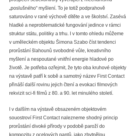
„poslušného“ myšlení. To je totiž podprahově
saturováno v rané výchově dítěte a ve školství. Zasévá
hladké a neproblematické fungování jedince v rámci
struktur státu, politiky a trhu. I v tomto ohledu můžeme
v uměleckém objektu Šimona Szabo číst tendenci
prorůstání šlahounů svobodné vůle, kreativního
myšlení a nespoutané vnitřní energie hladové po
životě. Je potřeba ozřejmit, že tyto oba kruhové objekty
na výstavě patří k sobě a samotný název First Contact
přináší další rovinu jejich čtení a evokaci filmových
rekvizit sci-fi filmů z 80. a 90. let minulého století.
I v dalším na výstavě obsazeném objektovém
souostroví First Contact nalezneme shodný princip
prorůstání divoké přírody v podobě paroží do
kompozitu z ocelových pantů, jako zbytnělou