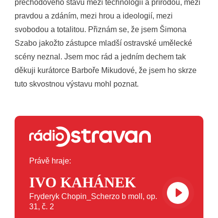
přechodového stavu mezi technologií a přírodou, mezi
pravdou a zdáním, mezi hrou a ideologií, mezi
svobodou a totalitou. Přiznám se, že jsem Šimona
Szabo jakožto zástupce mladší ostravské umělecké
scény neznal. Jsem moc rád a jedním dechem tak
děkuji kurátorce Barboře Mikudové, že jsem ho skrze
tuto skvostnou výstavu mohl poznat.
Právě hraje:
IVO KAHÁNEK
Fryderyk Chopin_Scherzo b moll, op.
31, č. 2