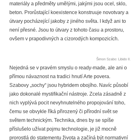
materiály a předměty umělými, jakými jsou ocel, sklo,
beton. Prorůstající koexistence konstruuje novotvary a
útvary pocházející jakoby z jiného světa. I když ani to
není přesné. Jsou to útvary z tohoto času a prostoru,
ovšem v prapodivných a cizorodých kompozicích.
Šimon Szabo: Libido II.
Nejedná se v pravém smyslu o ready-made, ale ani o
přímou návaznost na tradici hnutí Arte povera.
Szabovy „sochy“ jsou hybridem obojího. Navíc působí
jako dokonalé mystifikační nástroje. Zcela zásadně z
nich vyplývá pocit nevyhnutelného propojování toho,
čemu se obvykle říká přirozený či přírodní svět se
světem technickým. Technika, dnes by se spíše
příslušelo užívat pojmu technologie, je již mocně
prorostlá do statementu života a začíná být normativní