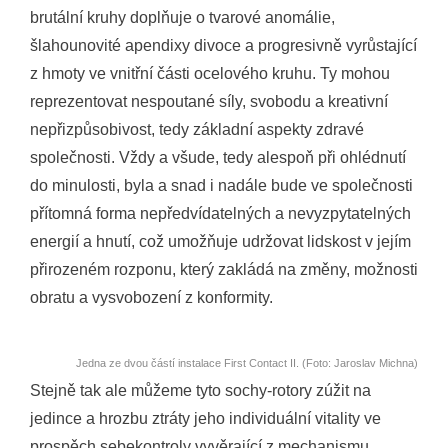
brutální kruhy doplňuje o tvarové anomálie,
šlahounovité apendixy divoce a progresivně vyrůstající
z hmoty ve vnitřní části ocelového kruhu. Ty mohou
reprezentovat nespoutané síly, svobodu a kreativní
nepřizpůsobivost, tedy základní aspekty zdravé
společnosti. Vždy a všude, tedy alespoň při ohlédnutí
do minulosti, byla a snad i nadále bude ve společnosti
přítomná forma nepředvídatelných a nevyzpytatelných
energií a hnutí, což umožňuje udržovat lidskost v jejím
přirozeném rozponu, který zakládá na změny, možnosti
obratu a vysvobození z konformity.
Jedna ze dvou částí instalace First Contact II. (Foto: Jaroslav Michna)
Stejně tak ale můžeme tyto sochy-rotory zúžit na
jedince a hrozbu ztráty jeho individuální vitality ve
prospěch sebekontroly vyvěrající z mechanismu