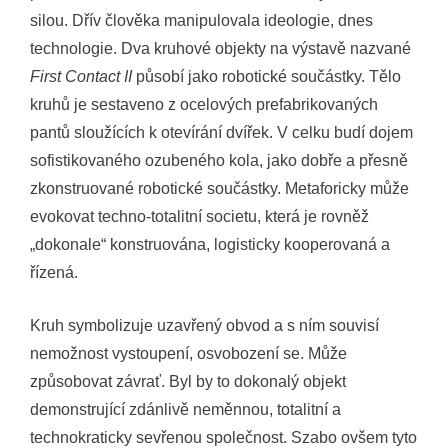
silou. Dřív člověka manipulovala ideologie, dnes
technologie. Dva kruhové objekty na výstavě nazvané
First Contact II
působí jako robotické součástky. Tělo
kruhů je sestaveno z ocelových prefabrikovaných
pantů sloužících k otevírání dvířek. V celku budí dojem
sofistikovaného ozubeného kola, jako dobře a přesně
zkonstruované robotické součástky. Metaforicky může
evokovat techno-totalitní societu, která je rovněž
„dokonale“ konstruována, logisticky kooperovaná a
řízená.
Kruh symbolizuje uzavřený obvod a s ním souvisí
nemožnost vystoupení, osvobození se. Může
způsobovat závrať. Byl by to dokonalý objekt
demonstrující zdánlivě neměnnou, totalitní a
technokraticky sevřenou společnost. Szabo ovšem tyto