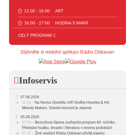
12:00 - 16:00
ART
16:00 - 17:00
HODINA S MARIÍ
17:00 - 18:00
HODINA S VĚRKOU
CELÝ PROGRAM
18:00 - 19:00
HODINA S JARKEM
Stáhněte si mobilní aplikaci Rádio Ostravan:
19:00 - 20:00
FOLK
20:00 - 23:00
VEČERNÍ MIX
Infoservis
23:00 - 00:00
POTICHU
07.08.2026
11:53
Na Novou Osmičku míří Ondřej Havelka & His
Melody Makers. Sobotní koncert je zdarma
05.08.2026
07:58
Bezručova Opava zveřejnila program 69. ročníku.
Představí hudbu, divadlo i literaturu v mnoha podobách
07:41
Živé vysílání Rádia Ostravan přivítá kapelu