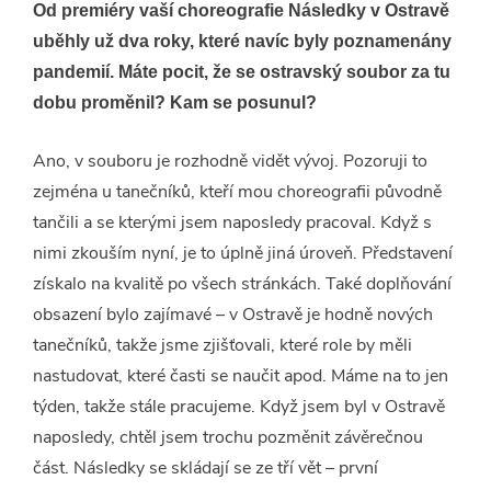
Od premiéry vaší choreografie Následky v Ostravě
uběhly už dva roky, které navíc byly poznamenány
pandemií. Máte pocit, že se ostravský soubor za tu
dobu proměnil? Kam se posunul?
Ano, v souboru je rozhodně vidět vývoj. Pozoruji to
zejména u tanečníků, kteří mou choreografii původně
tančili a se kterými jsem naposledy pracoval. Když s
nimi zkouším nyní, je to úplně jiná úroveň. Představení
získalo na kvalitě po všech stránkách. Také doplňování
obsazení bylo zajímavé – v Ostravě je hodně nových
tanečníků, takže jsme zjišťovali, které role by měli
nastudovat, které časti se naučit apod. Máme na to jen
týden, takže stále pracujeme. Když jsem byl v Ostravě
naposledy, chtěl jsem trochu pozměnit závěrečnou
část. Následky se skládají se ze tří vět – první