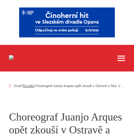
Úvod
Divadlo
Choreograf Juanjo Arques opět zkouší v Ostravě a říká: V životě i tvorbě začínám v podstatě od nuly
Choreograf Juanjo Arques
opět zkouší v Ostravě a