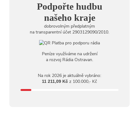
18.07.2026
Podpořte hudbu
13:38
Pimprléto promění areál Divadla loutek Ostrava v
letní centrum umění, tvoření a sousedských setkání
našeho kraje
dobrovolným předplatným
na transparentní účet 2903129090/2010.
Peníze využíváme na udržení
a rozvoj Rádia Ostravan.
Na rok 2026 je aktuálně vybráno:
z 100.000,- Kč
11 211,09 Kč