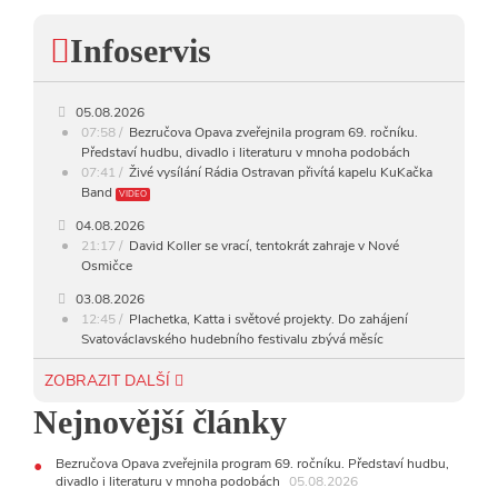
16:00 - 17:00
HARD AND HEAVY CLASSIC
Infoservis
ŽIVĚ: ROZHOVOR S KAPELOU
17:00 - 18:00
KUKAČKA BAND
05.08.2026
18:00 - 20:00
INDEPENDENT
07:58
Bezručova Opava zveřejnila program 69. ročníku.
Představí hudbu, divadlo i literaturu v mnoha podobách
20:00 - 23:00
VEČERNÍ MIX
07:41
Živé vysílání Rádia Ostravan přivítá kapelu KuKačka
Band
VIDEO
23:00 - 00:00
POTICHU
04.08.2026
21:17
David Koller se vrací, tentokrát zahraje v Nové
Osmičce
03.08.2026
12:45
Plachetka, Katta i světové projekty. Do zahájení
Svatováclavského hudebního festivalu zbývá měsíc
29.07.2026
ZOBRAZIT DALŠÍ
11:00
Do Ostravy se vrací britští Modestep, vystoupí v
Nejnovější články
listopadu v klubu Barrák
VIDEO
10:33
Úsměvné historky ze života ostravské kapely Verše:
Od zapomenutých baterek až po kuriózní krádež kláves
Bezručova Opava zveřejnila program 69. ročníku. Představí hudbu,
AUDIO
divadlo i literaturu v mnoha podobách
05.08.2026