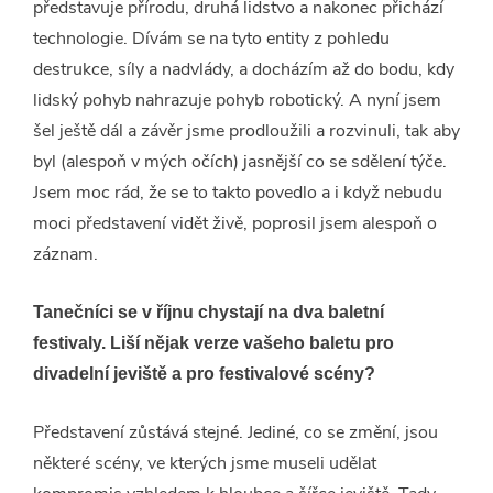
představuje přírodu, druhá lidstvo a nakonec přichází
technologie. Dívám se na tyto entity z pohledu
destrukce, síly a nadvlády, a docházím až do bodu, kdy
lidský pohyb nahrazuje pohyb robotický. A nyní jsem
šel ještě dál a závěr jsme prodloužili a rozvinuli, tak aby
byl (alespoň v mých očích) jasnější co se sdělení týče.
Jsem moc rád, že se to takto povedlo a i když nebudu
moci představení vidět živě, poprosil jsem alespoň o
záznam.
Tanečníci se v říjnu chystají na dva baletní
festivaly. Liší nějak verze vašeho baletu pro
divadelní jeviště a pro festivalové scény?
Představení zůstává stejné. Jediné, co se změní, jsou
některé scény, ve kterých jsme museli udělat