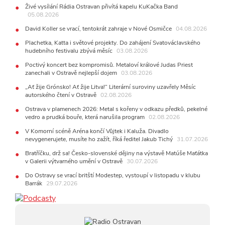
28.07.2026
Živé vysílání Rádia Ostravan přivítá kapelu KuKačka Band
15:51
Koncert legendárních Judas Priest se blíží. Zbývá
05.08.2026
jen několik desítek posledních vstupenek
David Koller se vrací, tentokrát zahraje v Nové Osmičce
04.08.2026
27.07.2026
Plachetka, Katta i světové projekty. Do zahájení Svatováclavského
20:44
Zemřela ostravská baletka Vlasta Pavelcová,
hudebního festivalu zbývá měsíc
03.08.2026
držitelka Ceny Thálie za celoživotní mistrovství
10:06
Ladná Čeladná nabídne Olympic, Langerovou i
Poctivý koncert bez kompromisů. Metaloví králové Judas Priest
zanechali v Ostravě nejlepší dojem
Kirschner, návštěvníci nově zaplatí už jen pomocí čipů
03.08.2026
„Ať žije Grónsko! Ať žije Litva!“ Literární suroviny uzavřely Měsíc
24.07.2026
autorského čtení v Ostravě
02.08.2026
17:06
Zpěvačka Tanja vydala nové EP Plamen
VIDEO
Ostrava v plamenech 2026: Metal s kořeny v odkazu předků, pekelné
22.07.2026
vedro a prudká bouře, která narušila program
02.08.2026
10:02
Kapela Midnight v Rádiu Ostravan: Od minulého
roku jsme upgradovali naši show
V Komorní scéně Aréna končí Vůjtek i Kaluža. Divadlo
AUDIO
nevygenerujete, musíte ho zažít, říká ředitel Jakub Tichý
31.07.2026
21.07.2026
Bratříčku, drž sa! Česko-slovenské dějiny na výstavě Matúše Maťátka
20:09
Na Novou Osmičku míří Bára Zmeková Trio. Výrazná
v Galerii výtvarného umění v Ostravě
30.07.2026
osobnost české alternativní scény zahraje ve Frýdku-Místku
14:01
Hostem živého vysílání Rádia Ostravan bude herec
Do Ostravy se vrací britští Modestep, vystoupí v listopadu v klubu
Dušan Urban
Barrák
29.07.2026
20.07.2026
10:03
Štěrkovna Open Music: Klubová scéna na festivalu
nabídne Krhuta i Beatles