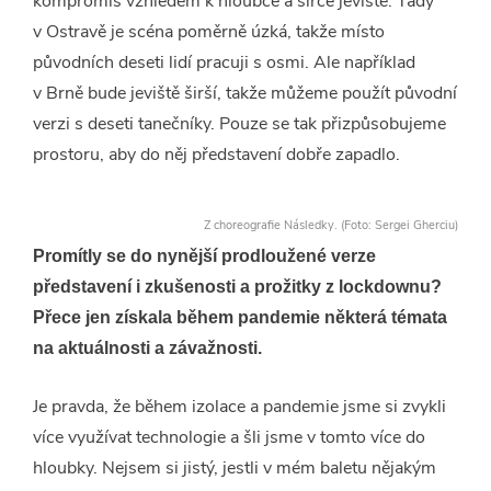
kompromis vzhledem k hloubce a šířce jeviště. Tady
v Ostravě je scéna poměrně úzká, takže místo
původních deseti lidí pracuji s osmi. Ale například
v Brně bude jeviště širší, takže můžeme použít původní
verzi s deseti tanečníky. Pouze se tak přizpůsobujeme
prostoru, aby do něj představení dobře zapadlo.
Z choreografie Následky. (Foto: Sergei Gherciu)
Promítly se do nynější prodloužené verze
představení i zkušenosti a prožitky z lockdownu?
Přece jen získala během pandemie některá témata
na aktuálnosti a závažnosti.
Je pravda, že během izolace a pandemie jsme si zvykli
více využívat technologie a šli jsme v tomto více do
hloubky. Nejsem si jistý, jestli v mém baletu nějakým