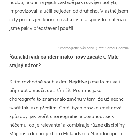
hudbu, a oni na jejich základě pak rozvíjeli pohyb,
improvizovali a učili se jeden od druhého. Vlastně jsem
celý proces jen koordinoval a čistil a spoustu materiálu
jsme pak v představení použili.
Z choreografie Následky. (Foto: Sergei Gherciu)
Řada lidí vidí pandemii jako nový začátek. Máte
stejný názor?
S tím rozhodně souhlasím. Nejdříve jsme to museli
přijmout a naučit se s tím žít. Pro mne jako
choreografa to znamenalo změnu v tom, že už nechci
tvořit tak jako předtím. Chtěl bych prozkoumat nové
způsoby, jak tvořit choreografie, a posunout se k
něčemu, co je relevantní a kombinuje různé disciplíny.
Můj poslední projekt pro Holandskou Národní operu