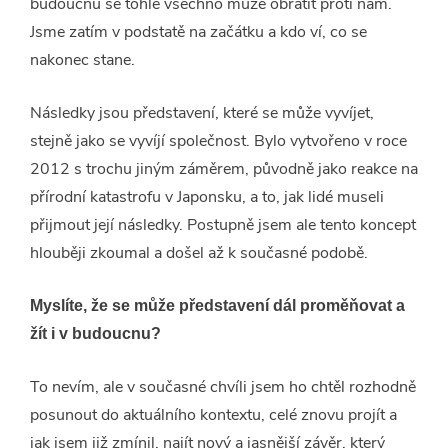
budoucnu se tohle všechno může obrátit proti nám.
Jsme zatím v podstatě na začátku a kdo ví, co se
nakonec stane.
Následky jsou představení, které se může vyvíjet,
stejně jako se vyvíjí společnost. Bylo vytvořeno v roce
2012 s trochu jiným záměrem, původně jako reakce na
přírodní katastrofu v Japonsku, a to, jak lidé museli
přijmout její následky. Postupně jsem ale tento koncept
hlouběji zkoumal a došel až k současné podobě.
Myslíte, že se může představení dál proměňovat a
žít i v budoucnu?
To nevím, ale v současné chvíli jsem ho chtěl rozhodně
posunout do aktuálního kontextu, celé znovu projít a
jak jsem již zmínil, najít nový a jasnější závěr, který