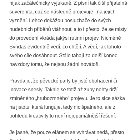
nijak začátečnicky vyjukaně. Z písní tak čiší přijatelná
suverenita, což se následně projevuje i na jejich
vyznění. Lehce dokážou posluchače do svých
hudebních příběhů vtáhnout, a to i přesto, že se místy
do provedení vkrádá jakýsi rutinní projev. Nicméně
Syridas evidentně vědí, co chtějí. A vědí, jak tohoto
svého cíle dosáhnout. Stále tahají za delší konec
navzdory tomu, že nejsou žádní novátoři.
Pravda je, že pěvecké party by jisté obohacení či
inovace snesly. Takhle se totiž až zuby nehty drží
zmíněného „hrubozrnného“ projevu. Je to sice sázka
na jistotu, která funguje, tedy nic špatného, ale z
pohledu kreativity to není nejoptimálnější řešení.
Je jasné, že pouze elánem se vyhrávat nedá, přesto