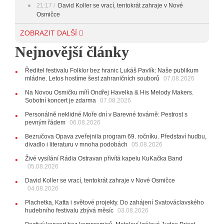
21:17
David Koller se vrací, tentokrát zahraje v Nové
Osmičce
03.08.2026
ZOBRAZIT DALŠÍ
12:45
Plachetka, Katta i světové projekty. Do zahájení
Nejnovější články
Svatováclavského hudebního festivalu zbývá měsíc
29.07.2026
Ředitel festivalu Folklor bez hranic Lukáš Pavlík: Naše publikum
11:00
Do Ostravy se vrací britští Modestep, vystoupí v
mládne. Letos hostíme šest zahraničních souborů
07.08.2026
listopadu v klubu Barrák
VIDEO
10:33
Úsměvné historky ze života ostravské kapely
Na Novou Osmičku míří Ondřej Havelka & His Melody Makers.
Verše: Od zapomenutých baterek až po kuriózní krádež
Sobotní koncert je zdarma
07.08.2026
kláves
AUDIO
Personálně neklidné Moře dní v Barevné továrně: Pestrost s
pevným řádem
28.07.2026
06.08.2026
15:51
Koncert legendárních Judas Priest se blíží. Zbývá
Bezručova Opava zveřejnila program 69. ročníku. Představí hudbu,
jen několik desítek posledních vstupenek
divadlo i literaturu v mnoha podobách
05.08.2026
27.07.2026
Živé vysílání Rádia Ostravan přivítá kapelu KuKačka Band
20:44
Zemřela ostravská baletka Vlasta Pavelcová,
05.08.2026
držitelka Ceny Thálie za celoživotní mistrovství
David Koller se vrací, tentokrát zahraje v Nové Osmičce
10:06
Ladná Čeladná nabídne Olympic, Langerovou i
04.08.2026
Kirschner, návštěvníci nově zaplatí už jen pomocí čipů
Plachetka, Katta i světové projekty. Do zahájení Svatováclavského
24.07.2026
hudebního festivalu zbývá měsíc
03.08.2026
17:06
Zpěvačka Tanja vydala nové EP Plamen
VIDEO