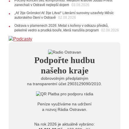
Poctivý koncert bez kompromisů. Metaloví králové Judas Priest
22.07.2026
zanechali v Ostravě nejlepší dojem
03.08.2026
10:02
Kapela Midnight v Rádiu Ostravan: Od minulého
„Ať žije Grónsko! Ať žije Litva!“ Literární suroviny uzavřely Měsíc
roku jsme upgradovali naši show
AUDIO
autorského čtení v Ostravě
02.08.2026
21.07.2026
Ostrava v plamenech 2026: Metal s kořeny v odkazu předků,
20:09
Na Novou Osmičku míří Bára Zmeková Trio.
pekelné vedro a prudká bouře, která narušila program
02.08.2026
Výrazná osobnost české alternativní scény zahraje ve
Frýdku-Místku
14:01
Hostem živého vysílání Rádia Ostravan bude
herec Dušan Urban
20.07.2026
Podpořte hudbu
10:03
Štěrkovna Open Music: Klubová scéna na festivalu
nabídne Krhuta i Beatles
našeho kraje
dobrovolným předplatným
na transparentní účet 2903129090/2010.
Peníze využíváme na udržení
a rozvoj Rádia Ostravan.
Na rok 2026 je aktuálně vybráno: