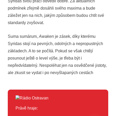
Syridas svou práci odvedli dobře. Za aktuálních
podmínek zřejmě dosáhli svého maxima a bude
záležet jen na nich, jakým způsobem budou chtít své
standardy zvyšovat.
Suma sumárum,
Awaken
je zásek, díky kterému
Syridas stojí na pevných, odolných a nepropustných
základech. A to se počítá. Pokud se však chtějí
posunout ještě o level výše, je třeba být i
nepředvídatelný. Nespoléhat jen na osvědčené jistoty,
ale zkusit se vydat i po nevyšlapaných cestách
Právě hraje: