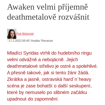
Awaken velmi příjemně
deathmetalově rozvášnit
Petr Bidzinski
17.2.2022 00:45
Hudba
Recenze
Mladíci Syridas vtrhli do hudebního ringu
velmi odvážně a nebojácně. Jejich
deathmetalové střelivo je ostré a spolehlivé.
A přesně takové, jak si tento žánr žádá.
Zkrátka a jasně, ostravská hard´n´heavy
scéna je zase bohatší o další seskupení,
které by nemuselo po slibném začátku
upadnout do zapomnění.