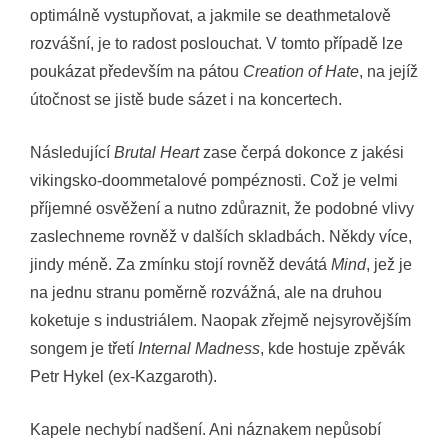
optimálně vystupňovat, a jakmile se deathmetalově
rozvášní, je to radost poslouchat. V tomto případě lze
poukázat především na pátou
Creation of Hate
, na jejíž
útočnost se jistě bude sázet i na koncertech.
Následující
Brutal Heart
zase čerpá dokonce z jakési
vikingsko-doommetalové pompéznosti. Což je velmi
příjemné osvěžení a nutno zdůraznit, že podobné vlivy
zaslechneme rovněž v dalších skladbách. Někdy více,
jindy méně. Za zmínku stojí rovněž devátá
Mind
, jež je
na jednu stranu poměrně rozvážná, ale na druhou
koketuje s industriálem. Naopak zřejmě nejsyrovějším
songem je třetí
Internal Madness
, kde hostuje zpěvák
Petr Hykel (ex-Kazgaroth).
Kapele nechybí nadšení. Ani náznakem nepůsobí