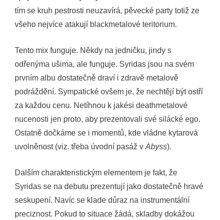
tím se kruh pestrosti neuzavírá, pěvecké party totiž ze
všeho nejvíce atakují blackmetalové teritorium.
Tento mix funguje. Někdy na jedničku, jindy s
odřenýma ušima, ale funguje. Syridas jsou na svém
prvním albu dostatečně draví i zdravě metalově
podráždění. Sympatické ovšem je, že nechtějí být ostří
za každou cenu. Netíhnou k jakési deathmetalové
nucenosti jen proto, aby prezentovali své silácké ego.
Ostatně dočkáme se i momentů, kde vládne kytarová
uvolněnost (viz. třeba úvodní pasáž v
Abyss
).
Dalším charakteristickým elementem je fakt, že
Syridas se na debutu prezentují jako dostatečně hravé
seskupení. Navíc se klade důraz na instrumentální
preciznost. Pokud to situace žádá, skladby dokážou