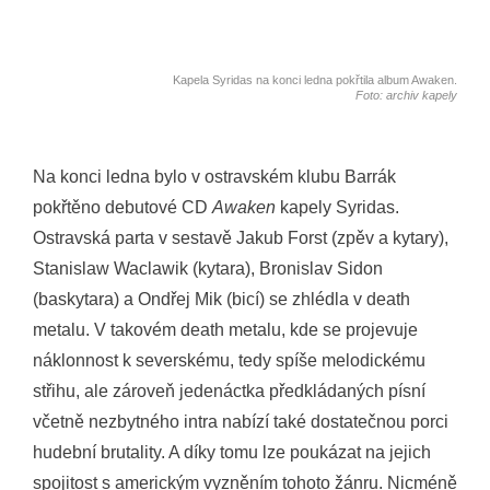
Kapela Syridas na konci ledna pokřtila album Awaken.
Foto: archiv kapely
Na konci ledna bylo v ostravském klubu Barrák
pokřtěno debutové CD
Awaken
kapely Syridas.
Ostravská parta v sestavě Jakub Forst (zpěv a kytary),
Stanislaw Waclawik (kytara), Bronislav Sidon
(baskytara) a Ondřej Mik (bicí) se zhlédla v death
metalu. V takovém death metalu, kde se projevuje
náklonnost k severskému, tedy spíše melodickému
střihu, ale zároveň jedenáctka předkládaných písní
včetně nezbytného intra nabízí také dostatečnou porci
hudební brutality. A díky tomu lze poukázat na jejich
spojitost s americkým vyzněním tohoto žánru. Nicméně