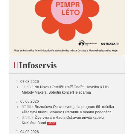
Infoservis
07.08.2026
11:53
Na Novou Osmičku míří Ondřej Havelka & His
Melody Makers. Sobotní koncert je zdarma
05.08.2026
07:58
Bezručova Opava zveřejnila program 69. ročníku.
Představí hudbu, divadlo i literaturu v mnoha podobách
07:41
Živé vysílání Rádia Ostravan přivítá kapelu
KuKačka Band
VIDEO
04.08.2026