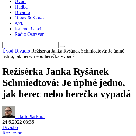
Úvod
Hudba
Divadlo
Obraz & Slovo
Atd.
Kalendař akcí
Rádio Ostravan
Úvod
Divadlo
Režisérka Janka Ryšánek Schmiedtová: Je úplně
jedno, jak herec nebo herečka vypadá
Režisérka Janka Ryšánek
Schmiedtová: Je úplně jedno,
jak herec nebo herečka vypadá
Jakub Plaskura
24.6.2022 08:36
Divadlo
Rozhovor