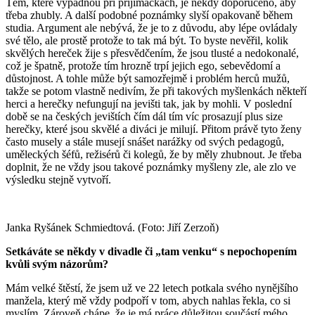
Těm, které vypadnou při přijímačkách, je někdy doporučeno, aby
třeba zhubly. A další podobné poznámky slyší opakovaně během
studia. Argument ale nebývá, že je to z důvodu, aby lépe ovládaly
své tělo, ale prostě protože to tak má být. To byste nevěřil, kolik
skvělých hereček žije s přesvědčením, že jsou tlusté a nedokonalé,
což je špatně, protože tím hrozně trpí jejich ego, sebevědomí a
důstojnost. A tohle může být samozřejmě i problém herců mužů,
takže se potom vlastně nedivím, že při takových myšlenkách někteří
herci a herečky nefungují na jevišti tak, jak by mohli. V poslední
době se na českých jevištích čím dál tím víc prosazují plus size
herečky, které jsou skvělé a diváci je milují. Přitom právě tyto ženy
často musely a stále musejí snášet narážky od svých pedagogů,
uměleckých šéfů, režisérů či kolegů, že by měly zhubnout. Je třeba
doplnit, že ne vždy jsou takové poznámky myšleny zle, ale zlo ve
výsledku stejně vytvoří.
Janka Ryšánek Schmiedtová. (Foto: Jiří Zerzoň)
Setkáváte se někdy v divadle či „tam venku“ s nepochopením
kvůli svým názorům?
Mám velké štěstí, že jsem už ve 22 letech potkala svého nynějšího
manžela, který mě vždy podpoří v tom, abych nahlas řekla, co si
myslím. Zároveň chápe, že je má práce důležitou součástí mého