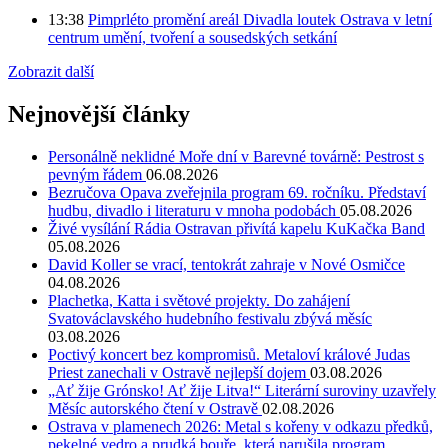
13:38
Pimprléto promění areál Divadla loutek Ostrava v letní
centrum umění, tvoření a sousedských setkání
Zobrazit další
Nejnovější články
Personálně neklidné Moře dní v Barevné továrně: Pestrost s
pevným řádem
06.08.2026
Bezručova Opava zveřejnila program 69. ročníku. Představí
hudbu, divadlo i literaturu v mnoha podobách
05.08.2026
Živé vysílání Rádia Ostravan přivítá kapelu KuKačka Band
05.08.2026
David Koller se vrací, tentokrát zahraje v Nové Osmičce
04.08.2026
Plachetka, Katta i světové projekty. Do zahájení
Svatováclavského hudebního festivalu zbývá měsíc
03.08.2026
Poctivý koncert bez kompromisů. Metaloví králové Judas
Priest zanechali v Ostravě nejlepší dojem
03.08.2026
„Ať žije Grónsko! Ať žije Litva!“ Literární suroviny uzavřely
Měsíc autorského čtení v Ostravě
02.08.2026
Ostrava v plamenech 2026: Metal s kořeny v odkazu předků,
pekelné vedro a prudká bouře, která narušila program