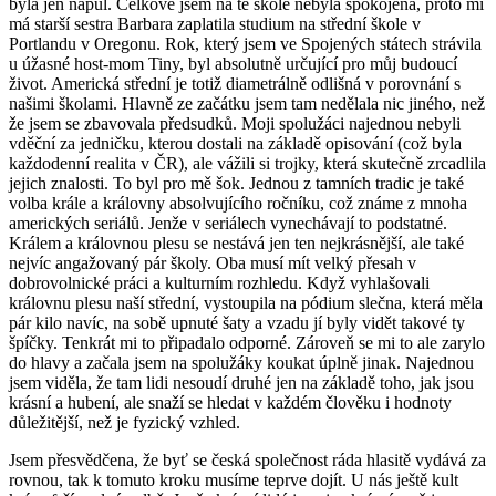
byla jen napůl. Celkově jsem na té škole nebyla spokojená, proto mi
má starší sestra Barbara zaplatila studium na střední škole v
Portlandu v Oregonu. Rok, který jsem ve Spojených státech strávila
u úžasné host-mom Tiny, byl absolutně určující pro můj budoucí
život. Americká střední je totiž diametrálně odlišná v porovnání s
našimi školami. Hlavně ze začátku jsem tam nedělala nic jiného, než
že jsem se zbavovala předsudků. Moji spolužáci najednou nebyli
vděční za jedničku, kterou dostali na základě opisování (což byla
každodenní realita v ČR), ale vážili si trojky, která skutečně zrcadlila
jejich znalosti. To byl pro mě šok. Jednou z tamních tradic je také
volba krále a královny absolvujícího ročníku, což známe z mnoha
amerických seriálů. Jenže v seriálech vynechávají to podstatné.
Králem a královnou plesu se nestává jen ten nejkrásnější, ale také
nejvíc angažovaný pár školy. Oba musí mít velký přesah v
dobrovolnické práci a kulturním rozhledu. Když vyhlašovali
královnu plesu naší střední, vystoupila na pódium slečna, která měla
pár kilo navíc, na sobě upnuté šaty a vzadu jí byly vidět takové ty
špíčky. Tenkrát mi to připadalo odporné. Zároveň se mi to ale zarylo
do hlavy a začala jsem na spolužáky koukat úplně jinak. Najednou
jsem viděla, že tam lidi nesoudí druhé jen na základě toho, jak jsou
krásní a hubení, ale snaží se hledat v každém člověku i hodnoty
důležitější, než je fyzický vzhled.
Jsem přesvědčena, že byť se česká společnost ráda hlasitě vydává za
rovnou, tak k tomuto kroku musíme teprve dojít. U nás ještě kult