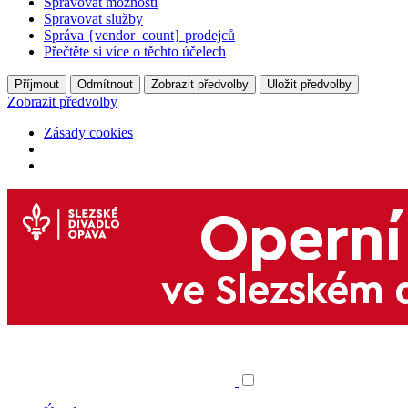
Spravovat možnosti
Spravovat služby
Správa {vendor_count} prodejců
Přečtěte si více o těchto účelech
Příjmout
Odmítnout
Zobrazit předvolby
Uložit předvolby
Zobrazit předvolby
Zásady cookies