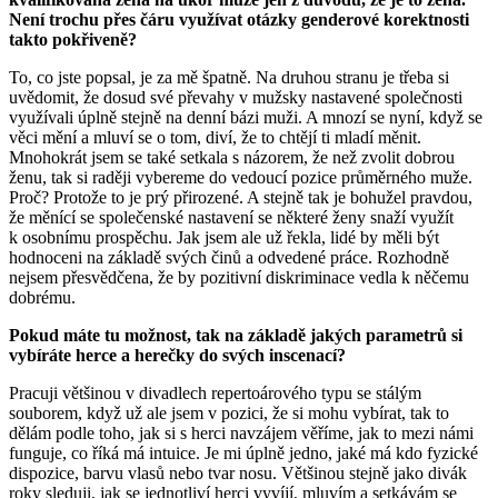
Není trochu přes čáru využívat otázky genderové korektnosti
takto pokřiveně?
To, co jste popsal, je za mě špatně. Na druhou stranu je třeba si
uvědomit, že dosud své převahy v mužsky nastavené společnosti
využívali úplně stejně na denní bázi muži. A mnozí se nyní, když se
věci mění a mluví se o tom, diví, že to chtějí ti mladí měnit.
Mnohokrát jsem se také setkala s názorem, že než zvolit dobrou
ženu, tak si raději vybereme do vedoucí pozice průměrného muže.
Proč? Protože to je prý přirozené. A stejně tak je bohužel pravdou,
že měnící se společenské nastavení se některé ženy snaží využít
k osobnímu prospěchu. Jak jsem ale už řekla, lidé by měli být
hodnoceni na základě svých činů a odvedené práce. Rozhodně
nejsem přesvědčena, že by pozitivní diskriminace vedla k něčemu
dobrému.
Pokud máte tu možnost, tak na základě jakých parametrů si
vybíráte herce a herečky do svých inscenací?
Pracuji většinou v divadlech repertoárového typu se stálým
souborem, když už ale jsem v pozici, že si mohu vybírat, tak to
dělám podle toho, jak si s herci navzájem věříme, jak to mezi námi
funguje, co říká má intuice. Je mi úplně jedno, jaké má kdo fyzické
dispozice, barvu vlasů nebo tvar nosu. Většinou stejně jako divák
roky sleduji, jak se jednotliví herci vyvíjí, mluvím a setkávám se