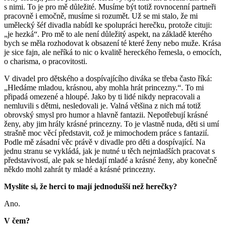
s nimi. To je pro mě důležité. Musíme být totiž rovnocenní partneři
pracovně i emočně, musíme si rozumět. Už se mi stalo, že mi
umělecký šéf divadla nabídl ke spolupráci herečku, protože cituji:
„je hezká“. Pro mě to ale není důležitý aspekt, na základě kterého
bych se měla rozhodovat k obsazení té které ženy nebo muže. Krása
je sice fajn, ale neříká to nic o kvalitě hereckého řemesla, o emocích,
o charisma, o pracovitosti.
V divadel pro dětského a dospívajícího diváka se třeba často říká:
„Hledáme mladou, krásnou, aby mohla hrát princezny.“. To mi
připadá omezené a hloupé. Jako by ti lidé nikdy nepracovali a
nemluvili s dětmi, nesledovali je. Valná většina z nich má totiž
obrovský smysl pro humor a hlavně fantazii. Nepotřebují krásné
ženy, aby jim hrály krásné princezny. To je vlastně nuda, děti si umí
strašně moc věcí představit, což je mimochodem práce s fantazií.
Podle mě zásadní věc právě v divadle pro děti a dospívající. Na
jednu stranu se vykládá, jak je nutné u těch nejmladších pracovat s
představivostí, ale pak se hledají mladé a krásné ženy, aby konečně
někdo mohl zahrát ty mladé a krásné princezny.
Myslíte si, že herci to mají jednodušší než herečky?
Ano.
V čem?