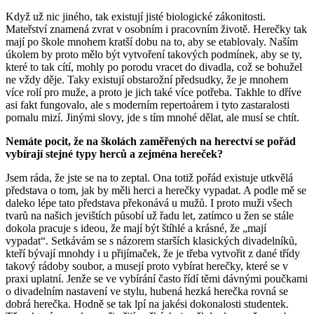
Když už nic jiného, tak existují jisté biologické zákonitosti.
Mateřství znamená zvrat v osobním i pracovním životě. Herečky tak
mají po škole mnohem kratší dobu na to, aby se etablovaly. Naším
úkolem by proto mělo být vytvoření takových podmínek, aby se ty,
které to tak cítí, mohly po porodu vracet do divadla, což se bohužel
ne vždy děje. Taky existují obstarožní předsudky, že je mnohem
více rolí pro muže, a proto je jich také více potřeba. Takhle to dříve
asi fakt fungovalo, ale s moderním repertoárem i tyto zastaralosti
pomalu mizí. Jinými slovy, jde s tím mnohé dělat, ale musí se chtít.
Nemáte pocit, že na školách zaměřených na herectví se pořád
vybírají stejné typy herců a zejména hereček?
Jsem ráda, že jste se na to zeptal. Ona totiž pořád existuje utkvělá
představa o tom, jak by měli herci a herečky vypadat. A podle mě se
daleko lépe tato představa překonává u mužů. I proto muži všech
tvarů na našich jevištích působí už řadu let, zatímco u žen se stále
dokola pracuje s ideou, že mají být štíhlé a krásné, že „mají
vypadat“. Setkávám se s názorem starších klasických divadelníků,
kteří bývají mnohdy i u přijímaček, že je třeba vytvořit z dané třídy
takový rádoby soubor, a musejí proto vybírat herečky, které se v
praxi uplatní. Jenže se ve vybírání často řídí těmi dávnými poučkami
o divadelním nastavení ve stylu, hubená hezká herečka rovná se
dobrá herečka. Hodně se tak lpí na jakési dokonalosti studentek.