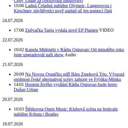
Ceny Thálie za celoživotní mistrovství
10:06
Ladná Čeladná nabídne Olympic, Langerovou i
Kirschner, návštěvníci nově zaplatí už jen pomocí čipů
24.07.2026
17:06
Zpěvačka Tanja vydala nové EP Plamen
VIDEO
22.07.2026
10:02
Kapela Midnight v Rádiu Ostravan: Od minulého roku
jsme upgradovali naši show
Audio
21.07.2026
20:09
Na Novou Osmičku míří Bára Zmeková Trio. Výrazná
osobnost české alternativní scény zahraje ve Frýdku-Místku
14:01
Hostem živého vysílání Rádia Ostravan bude herec
Dušan Urban
20.07.2026
10:03
Štěrkovna Open Music: Klubová scéna na festivalu
nabídne Krhuta i Beatles
18.07.2026