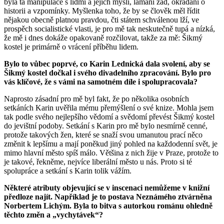
byla ta manipulace s lidmi a jejich myslí, lámání zad, okrádání o
historii a vzpomínky. Myšlenka toho, že by se člověk měl řídit
nějakou obecně platnou pravdou, čti státem schválenou lží, ve
prospěch socialistické vlasti, je pro mě tak neskutečně tupá a nízká,
že mě i dnes dokáže opakovaně rozčilovat, takže za mě: Šikmý
kostel je primárně o vrácení příběhu lidem.
Bylo to vůbec poprvé, co Karin Lednická dala svolení, aby se
Šikmý kostel dočkal i svého divadelního zpracování. Bylo pro
vás klíčové, že s vámi na samotném díle i spolupracovala?
Naprosto zásadní pro mě byl fakt, že po několika osobních
setkáních Karin uvěřila mému přemýšlení o své knize. Mohla jsem
tak podle svého nejlepšího vědomí a svědomí převést Šikmý kostel
do jevištní podoby. Setkání s Karin pro mě bylo nesmírně cenné,
protože takových žen, které se snaží svou umanutou prací něco
změnit k lepšímu a mají poněkud jiný pohled na každodenní svět, je
mimo hlavní město spíš málo. Většina z nich žije v Praze, protože to
je takové, řekněme, nejvíce liberální město u nás. Proto si té
spolupráce a setkání s Karin tolik vážím.
Některé atributy objevující se v inscenaci nemůžeme v knižní
předloze najít. Například je to postava Neznámého ztvárněna
Norbertem Lichým. Byla to bitva s autorkou románu ohledně
těchto změn a „vychytávek“?