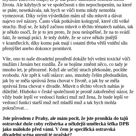
života. Ale kdybych se ve společnosti s tím nepochopením, na které
se ptáte, nesetkávala, tak bych se vůči tomu nikdy nemohla
vymezovat. Díky svým výsledkům mám už sílu mluvit a dávat
najevo své názory. Často však potkávám kolegyně, které cítí velké
strachy. Bojí se, že když začnou mluvit o těchto tématech nahlas, tak
je někdo osočí, že je to jen proto, že jsou neúspěšné, že na to svádí
fakt, že nemají práci. Je tedy dobře, že se ozve někdo jistější
v kramflecích, díky komu pak mají i ostatní třeba větší vnitřní sílu
přemýšlet anebo dokonce promluvit.
Víte, ono to naše divadelní prostředí dokáže být velmi toxické vůči
mužům i ženám bez rozdílu. Že se bojíme změnit něco, co tady je
mnoho let, je přirozené. Když ale určitý strach překonáte, pocítíte
svobodu. Ale zpět k vaší otázce: ano, mnohdy čelím předsudkům,
jak by se měla správná žena chovat v životě, a jak by se měla
správná žena chovat v divadle. Mluvit o těchto věcech nahlas je
důležité. Hluboko v české společnosti je prostě zakořeněný názor, že
vždy bude lepší ve vedoucí funkci muž než žena, že bude lepší ve
vedoucí funkci starší muž než mladší muž a tak bych mohla
pokračovat…
Jste původem z Prahy, ale mám pocit, že jste pronikla do tajů
ostravské duše coby režisérka a někdejší umělecká šéfka DPB
jako málokdo před vámi. V čem je specifická ostravská
divadelní scéna oproti té pražské?