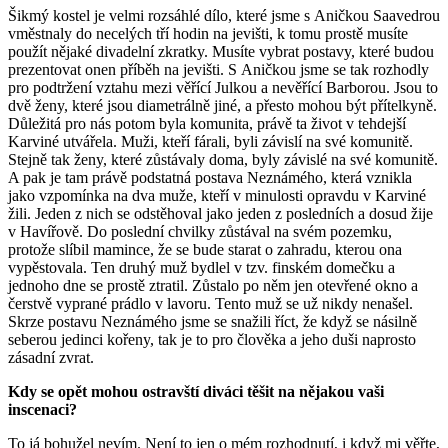
Šikmý kostel je velmi rozsáhlé dílo, které jsme s Aničkou Saavedrou
vměstnaly do necelých tří hodin na jevišti, k tomu prostě musíte
použít nějaké divadelní zkratky. Musíte vybrat postavy, které budou
prezentovat onen příběh na jevišti. S Aničkou jsme se tak rozhodly
pro podtržení vztahu mezi věřící Julkou a nevěřící Barborou. Jsou to
dvě ženy, které jsou diametrálně jiné, a přesto mohou být přítelkyně.
Důležitá pro nás potom byla komunita, právě ta život v tehdejší
Karviné utvářela. Muži, kteří fárali, byli závislí na své komunitě.
Stejně tak ženy, které zůstávaly doma, byly závislé na své komunitě.
A pak je tam právě podstatná postava Neznámého, která vznikla
jako vzpomínka na dva muže, kteří v minulosti opravdu v Karviné
žili. Jeden z nich se odstěhoval jako jeden z posledních a dosud žije
v Havířově. Do poslední chvilky zůstával na svém pozemku,
protože slíbil mamince, že se bude starat o zahradu, kterou ona
vypěstovala. Ten druhý muž bydlel v tzv. finském domečku a
jednoho dne se prostě ztratil. Zůstalo po něm jen otevřené okno a
čerstvě vyprané prádlo v lavoru. Tento muž se už nikdy nenašel.
Skrze postavu Neznámého jsme se snažili říct, že když se násilně
seberou jedinci kořeny, tak je to pro člověka a jeho duši naprosto
zásadní zvrat.
Kdy se opět mohou ostravští diváci těšit na nějakou vaši
inscenaci?
To já bohužel nevím. Není to jen o mém rozhodnutí, i když mi věřte,