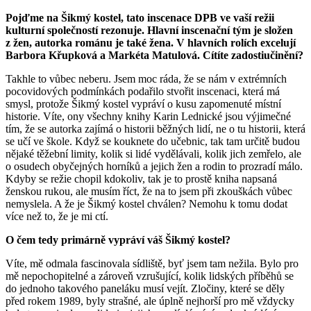
Pojďme na Šikmý kostel, tato inscenace DPB ve vaší režii
kulturní společností rezonuje. Hlavní inscenační tým je složen
z žen, autorka románu je také žena. V hlavních rolích excelují
Barbora Křupková a Markéta Matulová. Cítíte zadostiučinění?
Takhle to vůbec neberu. Jsem moc ráda, že se nám v extrémních
pocovidových podmínkách podařilo stvořit inscenaci, která má
smysl, protože Šikmý kostel vypráví o kusu zapomenuté místní
historie. Víte, ony všechny knihy Karin Lednické jsou výjimečné
tím, že se autorka zajímá o historii běžných lidí, ne o tu historii, která
se učí ve škole. Když se kouknete do učebnic, tak tam určitě budou
nějaké těžební limity, kolik si lidé vydělávali, kolik jich zemřelo, ale
o osudech obyčejných horníků a jejich žen a rodin to prozradí málo.
Kdyby se režie chopil kdokoliv, tak je to prostě kniha napsaná
ženskou rukou, ale musím říct, že na to jsem při zkouškách vůbec
nemyslela. A že je Šikmý kostel chválen? Nemohu k tomu dodat
více než to, že je mi ctí.
O čem tedy primárně vypráví váš Šikmý kostel?
Víte, mě odmala fascinovala sídliště, byť jsem tam nežila. Bylo pro
mě nepochopitelné a zároveň vzrušující, kolik lidských příběhů se
do jednoho takového paneláku musí vejít. Zločiny, které se děly
před rokem 1989, byly strašné, ale úplně nejhorší pro mě vždycky