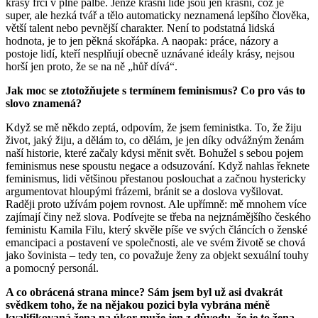
krásy frčí v plné palbě. Jenže krásní lidé jsou jen krásní, což je
super, ale hezká tvář a tělo automaticky neznamená lepšího člověka,
větší talent nebo pevnější charakter. Není to podstatná lidská
hodnota, je to jen pěkná skořápka. A naopak: práce, názory a
postoje lidí, kteří nesplňují obecně uznávané ideály krásy, nejsou
horší jen proto, že se na ně „hůř dívá“.
Jak moc se ztotožňujete s termínem feminismus? Co pro vás to
slovo znamená?
Když se mě někdo zeptá, odpovím, že jsem feministka. To, že žiju
život, jaký žiju, a dělám to, co dělám, je jen díky odvážným ženám
naší historie, které začaly kdysi měnit svět. Bohužel s sebou pojem
feminismus nese spoustu negace a odsuzování. Když nahlas řeknete
feminismus, lidi většinou přestanou poslouchat a začnou hystericky
argumentovat hloupými frázemi, bránit se a doslova vyšilovat.
Raději proto užívám pojem rovnost. Ale upřímně: mě mnohem více
zajímají činy než slova. Podívejte se třeba na nejznámějšího českého
feministu Kamila Filu, který skvěle píše ve svých článcích o ženské
emancipaci a postavení ve společnosti, ale ve svém životě se chová
jako šovinista – tedy ten, co považuje ženy za objekt sexuální touhy
a pomocný personál.
A co obrácená strana mince? Sám jsem byl už asi dvakrát
svědkem toho, že na nějakou pozici byla vybrána méně
kvalifikovaná žena na úkor muže jen z důvodu, že je to žena.