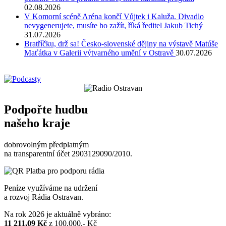
02.08.2026
V Komorní scéně Aréna končí Vůjtek i Kaluža. Divadlo
nevygenerujete, musíte ho zažít, říká ředitel Jakub Tichý
31.07.2026
Bratříčku, drž sa! Česko-slovenské dějiny na výstavě Matúše
Maťátka v Galerii výtvarného umění v Ostravě
30.07.2026
Podpořte hudbu
našeho kraje
dobrovolným předplatným
na transparentní účet 2903129090/2010.
Peníze využíváme na udržení
a rozvoj Rádia Ostravan.
Na rok 2026 je aktuálně vybráno:
11 211,09 Kč
z 100.000,- Kč