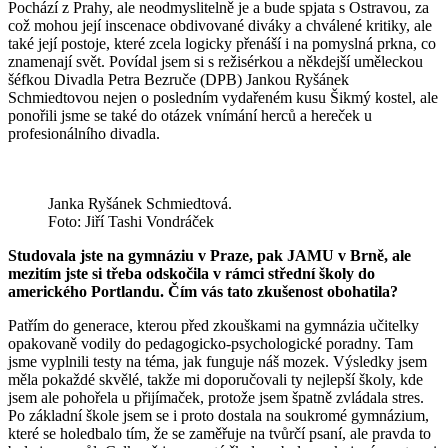
Pochází z Prahy, ale neodmyslitelně je a bude spjata s Ostravou, za
což mohou její inscenace obdivované diváky a chválené kritiky, ale
také její postoje, které zcela logicky přenáší i na pomyslná prkna, co
znamenají svět. Povídal jsem si s režisérkou a někdejší uměleckou
šéfkou Divadla Petra Bezruče (DPB) Jankou Ryšánek
Schmiedtovou nejen o posledním vydařeném kusu Šikmý kostel, ale
ponořili jsme se také do otázek vnímání herců a hereček u
profesionálního divadla.
Janka Ryšánek Schmiedtová.
Foto: Jiří Tashi Vondráček
Studovala jste na gymnáziu v Praze, pak JAMU v Brně, ale
mezitím jste si třeba odskočila v rámci střední školy do
amerického Portlandu. Čím vás tato zkušenost obohatila?
Patřím do generace, kterou před zkouškami na gymnázia učitelky
opakovaně vodily do pedagogicko-psychologické poradny. Tam
jsme vyplnili testy na téma, jak funguje náš mozek. Výsledky jsem
měla pokaždé skvělé, takže mi doporučovali ty nejlepší školy, kde
jsem ale pohořela u přijímaček, protože jsem špatně zvládala stres.
Po základní škole jsem se i proto dostala na soukromé gymnázium,
které se holedbalo tím, že se zaměřuje na tvůrčí psaní, ale pravda to