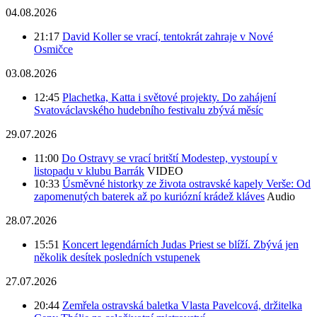
04.08.2026
21:17
David Koller se vrací, tentokrát zahraje v Nové
Osmičce
03.08.2026
12:45
Plachetka, Katta i světové projekty. Do zahájení
Svatováclavského hudebního festivalu zbývá měsíc
29.07.2026
11:00
Do Ostravy se vrací britští Modestep, vystoupí v
listopadu v klubu Barrák
VIDEO
10:33
Úsměvné historky ze života ostravské kapely Verše: Od
zapomenutých baterek až po kuriózní krádež kláves
Audio
28.07.2026
15:51
Koncert legendárních Judas Priest se blíží. Zbývá jen
několik desítek posledních vstupenek
27.07.2026
20:44
Zemřela ostravská baletka Vlasta Pavelcová, držitelka