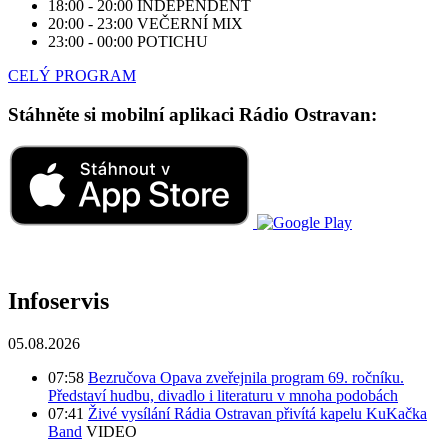
18:00 - 20:00
INDEPENDENT
20:00 - 23:00
VEČERNÍ MIX
23:00 - 00:00
POTICHU
CELÝ PROGRAM
Stáhněte si mobilní aplikaci Rádio Ostravan:
Infoservis
05.08.2026
07:58
Bezručova Opava zveřejnila program 69. ročníku.
Představí hudbu, divadlo i literaturu v mnoha podobách
07:41
Živé vysílání Rádia Ostravan přivítá kapelu KuKačka
Band
VIDEO