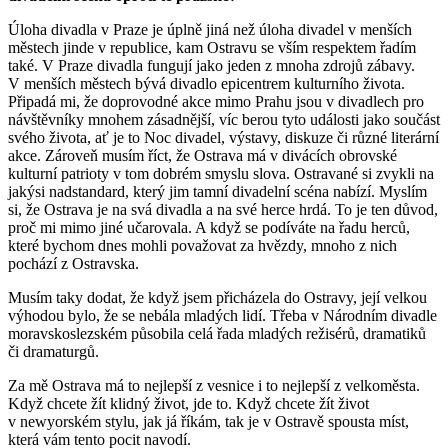
Úloha divadla v Praze je úplně jiná než úloha divadel v menších
městech jinde v republice, kam Ostravu se vším respektem řadím
také. V Praze divadla fungují jako jeden z mnoha zdrojů zábavy.
V menších městech bývá divadlo epicentrem kulturního života.
Připadá mi, že doprovodné akce mimo Prahu jsou v divadlech pro
návštěvníky mnohem zásadnější, víc berou tyto události jako součást
svého života, ať je to Noc divadel, výstavy, diskuze či různé literární
akce. Zároveň musím říct, že Ostrava má v divácích obrovské
kulturní patrioty v tom dobrém smyslu slova. Ostravané si zvykli na
jakýsi nadstandard, který jim tamní divadelní scéna nabízí. Myslím
si, že Ostrava je na svá divadla a na své herce hrdá. To je ten důvod,
proč mi mimo jiné učarovala. A když se podíváte na řadu herců,
které bychom dnes mohli považovat za hvězdy, mnoho z nich
pochází z Ostravska.
Musím taky dodat, že když jsem přicházela do Ostravy, její velkou
výhodou bylo, že se nebála mladých lidí. Třeba v Národním divadle
moravskoslezském působila celá řada mladých režisérů, dramatiků
či dramaturgů.
Za mě Ostrava má to nejlepší z vesnice i to nejlepší z velkoměsta.
Když chcete žít klidný život, jde to. Když chcete žít život
v newyorském stylu, jak já říkám, tak je v Ostravě spousta míst,
která vám tento pocit navodí.