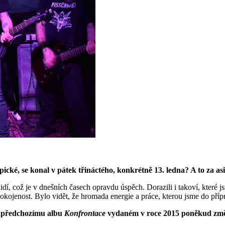
typické, se konal v pátek třináctého, konkrétně 13. ledna? A to za 
idí, což je v dnešních časech opravdu úspěch. Dorazili i takoví, které js
kojenost. Bylo vidět, že hromada energie a práce, kterou jsme do přípra
ti předchozímu albu
Konfrontace
vydaném v roce 2015 poněkud změni