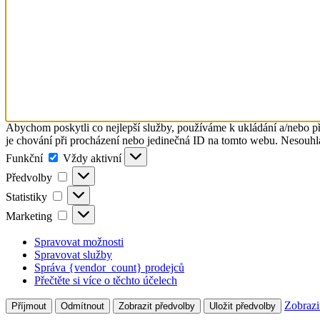
Abychom poskytli co nejlepší služby, používáme k ukládání a/nebo př
je chování při procházení nebo jedinečná ID na tomto webu. Nesouhlas
Funkční
Funkční
Vždy aktivní
Předvolby
Předvolby
Statistiky
Statistiky
Marketing
Marketing
Spravovat možnosti
Spravovat služby
Správa {vendor_count} prodejců
Přečtěte si více o těchto účelech
Zobrazi
Příjmout
Odmítnout
Zobrazit předvolby
Uložit předvolby