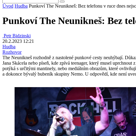
Úvod
Hudba
Punkoví The Neunikneš: Bez telefonu v ruce dnes nejsou
Punkoví The Neunikneš: Bez tele
Petr Bidzinski
20.2.2023 12:21
Hudba
Rozhovor
The Neunikneš rozhodně z nastolené punkové cesty neuhýbají. Důkaz
Jana Skácela nebo píseň, kde zpívá teenager, který musel uprchnout z 
potýká s určitými mantinely, nebo mediálním obrazům, které ovlivňují
a dokonce bývalý bubeník skupiny Nemo. U odpovědí, kde není uved