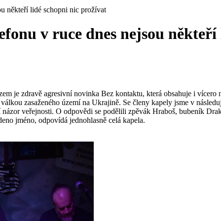
 někteří lidé schopni nic prožívat
fonu v ruce dnes nejsou někteří l
em je zdravě agresivní novinka Bez kontaktu, která obsahuje i více
válkou zasaženého území na Ukrajině. Se členy kapely jsme v následujíc
 názor veřejnosti. O odpovědi se podělili zpěvák Hraboš, bubeník Drak,
eno jméno, odpovídá jednohlasně celá kapela.