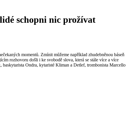
idé schopni nic prožívat
ro nečekaných momentů. Zmínit můžeme například zhudebněnou báseň
ím rozhovoru došli i ke svobodě slova, která se stále více a více
 baskytarista Ondra, kytaristé Kliman a Detlef, trombonista Marcello