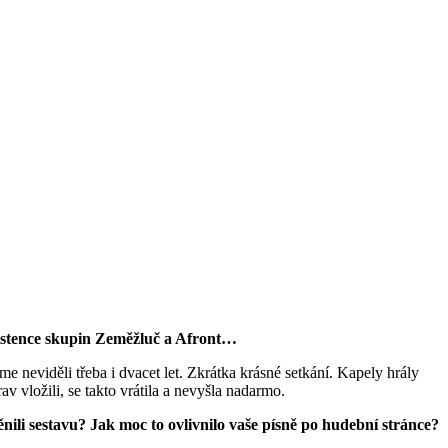
asistence skupin Zeměžluč a Afront…
me neviděli třeba i dvacet let. Zkrátka krásné setkání. Kapely hrály
v vložili, se takto vrátila a nevyšla nadarmo.
li sestavu? Jak moc to ovlivnilo vaše písně po hudební stránce?