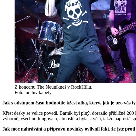
Z koncertu The Neunikneš v RockHillu.
Foto: archiv kapely
Jak s odstupem času hodnotíte křest alba, který, jak je pro vás 
Křest desky se velice povedl. Barrák byl plný, dorazilo přibližně 200 l
výborně, všechno fungovalo, atmosféra byla skvělá, takže naprostá spo
Jak moc nahrávání a přípravu novinky ovlivnil fakt, že jste pro