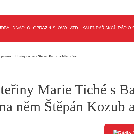
UDBA
DIVADLO
OBRAZ & SLOVO
ATD.
KALENDAŘ AKCÍ
RÁDIO 
 je venku! Hostují na něm Štěpán Kozub a Milan Cais
eřiny Marie Tiché s Ba
 na něm Štěpán Kozub a