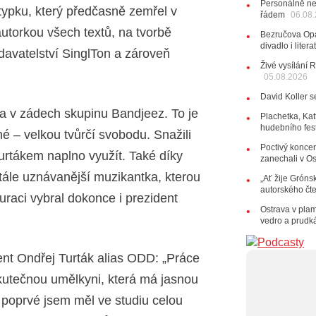
Personálně ne
typku, který předčasně zemřel v
řádem
28.07.202
06.08
15:51
Ko
utorkou všech textů, na tvorbě
Bezručova Opa
několik d
divadlo i lite
ydavatelství SinglTon a zároveň
27.07.202
Živé vysílání 
20:44
Ze
05.08.2026
držitelka 
David Koller s
10:06
La
a v zádech skupinu Bandjeez. To je
Kirschner,
Plachetka, Kat
hudebního fes
é – velkou tvůrčí svobodu. Snažili
24.07.202
17:06
Zp
Poctivý koncer
rtákem naplno využít. Také díky
zanechali v O
22.07.202
tále uznávanější muzikantka, kterou
„Ať žije Grónsk
10:02
Ka
autorského čt
jsme upgr
uraci vybral dokonce i prezident
Ostrava v pla
21.07.202
vedro a prudk
20:09
Na
osobnost č
14:01
Ho
ent Ondřej Turták alias ODD: „Práce
Dušan Ur
skutečnou umělkyni, která má jasnou
20.07.202
 poprvé jsem měl ve studiu celou
10:03
Št
nabídne Kr