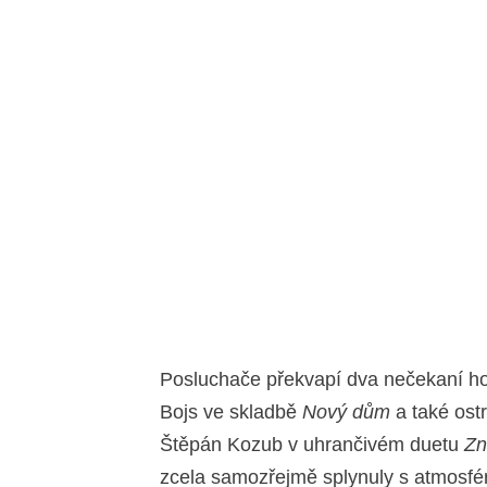
Posluchače překvapí dva nečekaní ho
Bojs ve skladbě
Nový dům
a také ost
Štěpán Kozub v uhrančivém duetu
Zn
zcela samozřejmě splynuly s atmosfér