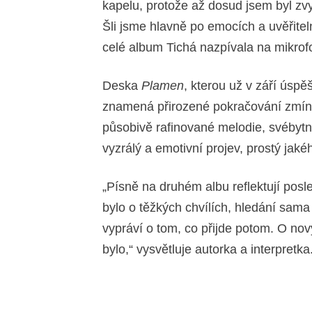
kapelu, protože až dosud jsem byl zvy
Šli jsme hlavně po emocích a uvěřitel
celé album Tichá nazpívala na mikrof
Deska
Plamen
, kterou už v září úspě
znamená přirozené pokračování zmín
působivě rafinované melodie, svébytné
vyzrálý a emotivní projev, prostý jaké
„Písně na druhém albu reflektují posle
bylo o těžkých chvílích, hledání sam
vypráví o tom, co přijde potom. O nov
bylo,“ vysvětluje autorka a interpretka