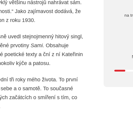
klý většinu nástrojů nahrávat sám.
nosti.“ Jako zajímavost dodává, že
na t
on z roku 1930.
šně uvedl stejnojmenný hitový singl,
ěné prvotiny
Sami.
Obsahuje
 poetické texty a ční z ní Kateřinin
hokoliv kýče a patosu.
dní tři roky mého života. To první
a sebe a o samotě. To současné
ých začátcích o smíření s tím, co
.