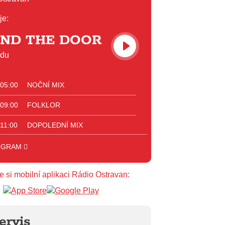
je:
IND THE DOOR
udu
 05:00
NOČNÍ MIX
 09:00
FOLKLOR
 11:00
DOPOLEDNÍ MIX
 12:00
HITPARÁDA
OGRAM
 16:00
ART
e si mobilní aplikaci Rádio Ostravan:
 17:00
HODINA S MARIÍ
 18:00
HODINA S VĚRKOU
ervis