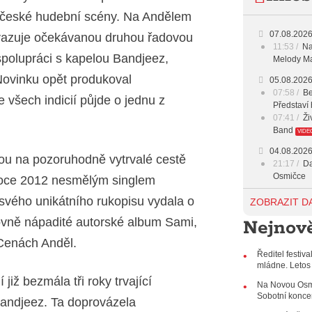
18:00 -
 české hudební scény. Na Andělem
19:00 -
07.08.202
vazuje očekávanou druhou řadovou
11:53
Na
20:00 -
polupráci s kapelou Bandjeez,
Melody Ma
Novinku opět produkoval
05.08.202
23:00 -
07:58
Be
 všech indicií půjde o jednu z
Představí 
07:41
Ži
Band
VIDE
04.08.202
pou na pozoruhodně vytrvalé cestě
21:17
Da
Osmičce
 roce 2012 nesmělým singlem
03.08.202
svého unikátního rukopisu vydala o
ZOBRAZIT D
12:45
Pl
ovně nápadité autorské album Sami,
Nejnově
Svatovácl
 Cenách Anděl.
29.07.202
Ředitel festiv
11:00
Do
mládne. Letos
listopadu 
 již bezmála tři roky trvající
10:33
Ús
Na Novou Osmi
Od zapome
Sobotní konce
Bandjeez. Ta doprovázela
AUDIO