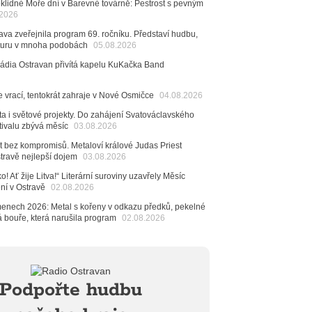
klidné Moře dní v Barevné továrně: Pestrost s pevným
6
.2026
ncert legendárních Judas Priest se blíží. Zbývá jen
va zveřejnila program 69. ročníku. Představí hudbu,
esítek posledních vstupenek
raturu v mnoha podobách
05.08.2026
6
Rádia Ostravan přivítá kapelu KuKačka Band
mřela ostravská baletka Vlasta Pavelcová,
Ceny Thálie za celoživotní mistrovství
e vrací, tentokrát zahraje v Nové Osmičce
04.08.2026
dná Čeladná nabídne Olympic, Langerovou i
 návštěvníci nově zaplatí už jen pomocí čipů
ta i světové projekty. Do zahájení Svatováclavského
tivalu zbývá měsíc
03.08.2026
6
ěvačka Tanja vydala nové EP Plamen
t bez kompromisů. Metaloví králové Judas Priest
VIDEO
stravě nejlepší dojem
03.08.2026
6
o! Ať žije Litva!“ Literární suroviny uzavřely Měsíc
pela Midnight v Rádiu Ostravan: Od minulého roku
ení v Ostravě
02.08.2026
adovali naši show
AUDIO
menech 2026: Metal s kořeny v odkazu předků, pekelné
6
á bouře, která narušila program
02.08.2026
 Novou Osmičku míří Bára Zmeková Trio. Výrazná
eské alternativní scény zahraje ve Frýdku-Místku
stem živého vysílání Rádia Ostravan bude herec
ban
6
Podpořte hudbu
ěrkovna Open Music: Klubová scéna na festivalu
huta i Beatles