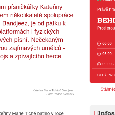
m písničkářky Kateřiny
Právě hra
kem několikaleté spolupráce
BEH
Bandjeez, je od pátku k
Proti pro
latformách i fyzických
ových písní. Nečekaným
00:00 -
vou zajímavých umělců -
05:00 -
ojs a zpívajícího herce
09:00 -
11:00 -
CELÝ PR
12:00 -
Stáhnět
Kateřina Marie Tichá & Bandjeez.
Foto: Radek Kudláček
16:00 -
17:00 -
Infos
eřiny Marie Tiché patřilo v roce