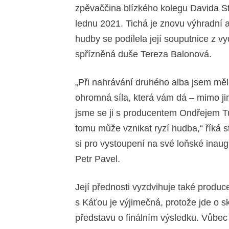
zpěvaččina blízkého kolegu Davida S
lednu 2021. Tichá je znovu výhradní a
hudby se podílela její souputnice z v
spřízněná duše Tereza Balonová.
„Při nahrávání druhého alba jsem měl
ohromná síla, která vám dá – mimo jin
jsme se ji s producentem Ondřejem Tu
tomu může vznikat ryzí hudba,“ říká s
si pro vystoupení na své loňské inaug
Petr Pavel.
Její přednosti vyzdvihuje také produc
s Káťou je výjimečná, protože jde o 
představu o finálním výsledku. Vůbec