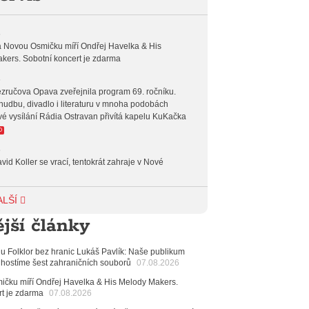
 19:00
HODINA S JARKEM
 20:00
FOLK
6
 Novou Osmičku míří Ondřej Havelka & His
 23:00
VEČERNÍ MIX
kers. Sobotní koncert je zdarma
6
 00:00
POTICHU
zručova Opava zveřejnila program 69. ročníku.
hudbu, divadlo i literaturu v mnoha podobách
vé vysílání Rádia Ostravan přivítá kapelu KuKačka
O
6
vid Koller se vrací, tentokrát zahraje v Nové
6
ALŠÍ
achetka, Katta i světové projekty. Do zahájení
jší články
avského hudebního festivalu zbývá měsíc
6
alu Folklor bez hranic Lukáš Pavlík: Naše publikum
 Ostravy se vrací britští Modestep, vystoupí v
 hostíme šest zahraničních souborů
07.08.2026
v klubu Barrák
VIDEO
měvné historky ze života ostravské kapely Verše:
čku míří Ondřej Havelka & His Melody Makers.
nutých baterek až po kuriózní krádež kláves
rt je zdarma
07.08.2026