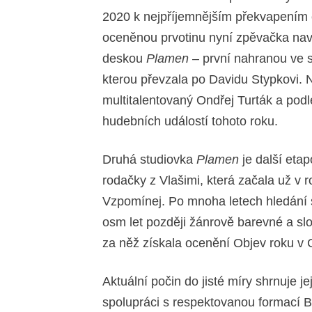
2020 k nejpříjemnějším překvapením
oceněnou prvotinu nyní zpěvačka na
deskou
Plamen
– první nahranou ve s
kterou převzala po Davidu Stypkovi. 
multitalentovaný Ondřej Turták a podle
hudebních událostí tohoto roku.
Druhá studiovka
Plamen
je další eta
rodačky z Vlašimi, která začala už v
Vzpomínej. Po mnoha letech hledání 
osm let později žánrově barevné a sl
za něž získala ocenění Objev roku v
Aktuální počin do jisté míry shrnuje její
spolupráci s respektovanou formací 