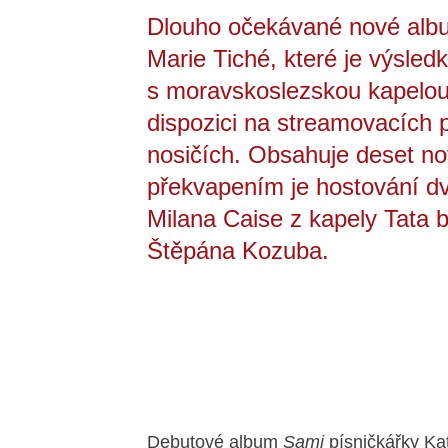
Dlouho očekávané nové albu
Marie Tiché, které je výsled
s moravskoslezskou kapelou 
dispozici na streamovacích p
nosičích. Obsahuje deset n
překvapením je hostování d
Milana Caise z kapely Tata b
Štěpána Kozuba.
Debutové album
Sami
písničkářky Kat