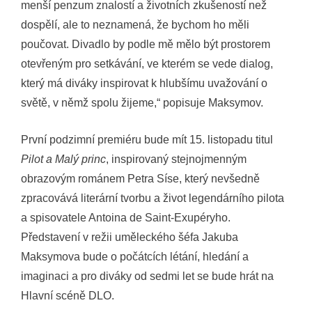
menší penzum znalostí a životních zkušeností než
dospělí, ale to neznamená, že bychom ho měli
poučovat. Divadlo by podle mě mělo být prostorem
otevřeným pro setkávání, ve kterém se vede dialog,
který má diváky inspirovat k hlubšímu uvažování o
světě, v němž spolu žijeme,“ popisuje Maksymov.
První podzimní premiéru bude mít 15. listopadu titul
Pilot a Malý princ
, inspirovaný stejnojmenným
obrazovým románem Petra Síse, který nevšedně
zpracovává literární tvorbu a život legendárního pilota
a spisovatele Antoina de Saint-Exupéryho.
Představení v režii uměleckého šéfa Jakuba
Maksymova bude o počátcích létání, hledání a
imaginaci a pro diváky od sedmi let se bude hrát na
Hlavní scéně DLO.