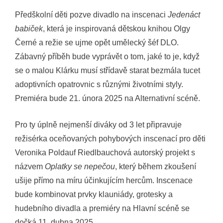
Předškolní děti pozve divadlo na inscenaci
Jedenáct
babiček
, která je inspirovaná dětskou knihou Olgy
Černé a režie se ujme opět umělecký šéf DLO.
Zábavný příběh bude vyprávět o tom, jaké to je, když
se o malou Klárku musí střídavě starat bezmála tucet
adoptivních opatrovnic s různými životními styly.
Premiéra bude 21. února 2025 na Alternativní scéně.
Pro ty úplně nejmenší diváky od 3 let připravuje
režisérka oceňovaných pohybových inscenací pro děti
Veronika Poldauf Riedlbauchová autorský projekt s
názvem
Oplatky se nepečou
, který během zkoušení
ušije přímo na míru účinkujícím hercům. Inscenace
bude kombinovat prvky klauniády, grotesky a
hudebního divadla a premiéry na Hlavní scéně se
dočká 11. dubna 2025.