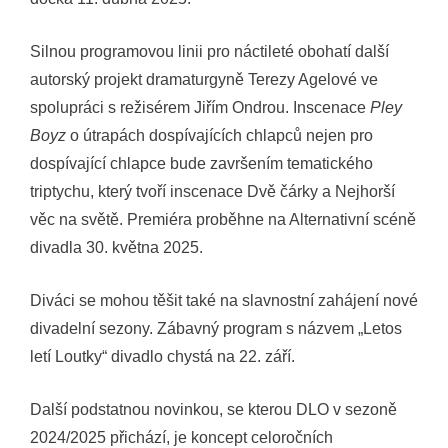
Silnou programovou linii pro náctileté obohatí další
autorský projekt dramaturgyně Terezy Agelové ve
spolupráci s režisérem Jiřím Ondrou. Inscenace
Pley
Boyz
o útrapách dospívajících chlapců nejen pro
dospívající chlapce bude završením tematického
triptychu, který tvoří inscenace Dvě čárky a Nejhorší
věc na světě. Premiéra proběhne na Alternativní scéně
divadla 30. května 2025.
Diváci se mohou těšit také na slavnostní zahájení nové
divadelní sezony. Zábavný program s názvem „Letos
letí Loutky“ divadlo chystá na 22. září.
Další podstatnou novinkou, se kterou DLO v sezoně
2024/2025 přichází, je koncept celoročních