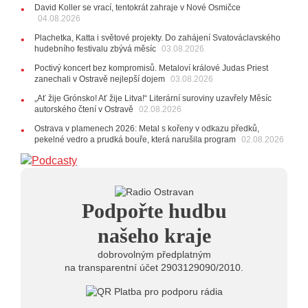
David Koller se vrací, tentokrát zahraje v Nové Osmičce
10:06
Ladná Čeladná nabídne Olympic, Langerovou i
04.08.2026
Kirschner, návštěvníci nově zaplatí už jen pomocí čipů
Plachetka, Katta i světové projekty. Do zahájení Svatováclavského
24.07.2026
hudebního festivalu zbývá měsíc
03.08.2026
17:06
Zpěvačka Tanja vydala nové EP Plamen
VIDEO
Poctivý koncert bez kompromisů. Metaloví králové Judas Priest
22.07.2026
zanechali v Ostravě nejlepší dojem
03.08.2026
10:02
Kapela Midnight v Rádiu Ostravan: Od minulého
„Ať žije Grónsko! Ať žije Litva!“ Literární suroviny uzavřely Měsíc
roku jsme upgradovali naši show
AUDIO
autorského čtení v Ostravě
02.08.2026
21.07.2026
Ostrava v plamenech 2026: Metal s kořeny v odkazu předků,
20:09
Na Novou Osmičku míří Bára Zmeková Trio.
pekelné vedro a prudká bouře, která narušila program
02.08.2026
Výrazná osobnost české alternativní scény zahraje ve
Frýdku-Místku
14:01
Hostem živého vysílání Rádia Ostravan bude
herec Dušan Urban
20.07.2026
Podpořte hudbu
10:03
Štěrkovna Open Music: Klubová scéna na festivalu
nabídne Krhuta i Beatles
našeho kraje
dobrovolným předplatným
na transparentní účet 2903129090/2010.