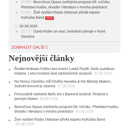
07:58
Bezručova Opava zveřejnila program 69. ročníku.
Představí hudbu, divadlo i literaturu v mnoha podobách
07:41
Živé vysílání Rádia Ostravan přivítá kapelu
KuKačka Band
VIDEO
04.08.2026
21:17
David Koller se vrací, tentokrát zahraje v Nové
Osmičce
03.08.2026
ZOBRAZIT DALŠÍ
12:45
Plachetka, Katta i světové projekty. Do zahájení
Nejnovější články
Svatováclavského hudebního festivalu zbývá měsíc
29.07.2026
Ředitel festivalu Folklor bez hranic Lukáš Pavlík: Naše publikum
11:00
Do Ostravy se vrací britští Modestep, vystoupí v
mládne. Letos hostíme šest zahraničních souborů
07.08.2026
listopadu v klubu Barrák
VIDEO
10:33
Úsměvné historky ze života ostravské kapely
Na Novou Osmičku míří Ondřej Havelka & His Melody Makers.
Verše: Od zapomenutých baterek až po kuriózní krádež
Sobotní koncert je zdarma
07.08.2026
kláves
AUDIO
Personálně neklidné Moře dní v Barevné továrně: Pestrost s
pevným řádem
28.07.2026
06.08.2026
15:51
Koncert legendárních Judas Priest se blíží. Zbývá
Bezručova Opava zveřejnila program 69. ročníku. Představí hudbu,
jen několik desítek posledních vstupenek
divadlo i literaturu v mnoha podobách
05.08.2026
27.07.2026
Živé vysílání Rádia Ostravan přivítá kapelu KuKačka Band
20:44
Zemřela ostravská baletka Vlasta Pavelcová,
05.08.2026
držitelka Ceny Thálie za celoživotní mistrovství