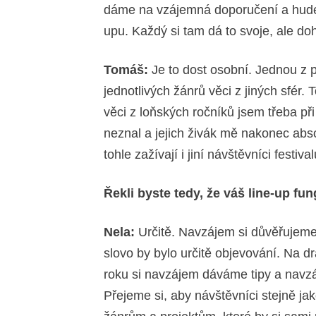
dáme na vzájemná doporučení a hudebn
upu. Každý si tam dá to svoje, ale d
Tomáš:
Je to dost osobní. Jednou z p
jednotlivých žánrů věci z jiných sfér.
věci z loňských ročníků jsem třeba p
neznal a jejich živák mě nakonec abs
tohle zažívají i jiní návštěvníci festival
Řekli byste tedy, že váš line-up f
Nela:
Určitě. Navzájem si důvěřujeme
slovo by bylo určitě objevování. Na
roku si navzájem dáváme tipy a navzá
Přejeme si, aby návštěvníci stejně jak