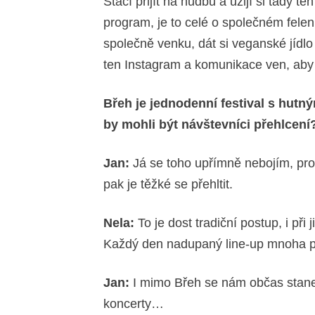
Stačí přijít na hudbu a užijí si tady t
program, je to celé o společném felení
společně venku, dát si veganské jídlo 
ten Instagram a komunikace ven, aby šl
Břeh je jednodenní festival s hutný
by mohli být návštevníci přehlcen
Jan:
Já se toho upřímně nebojím, prot
pak je těžké se přehltit.
Nela:
To je dost tradiční postup, i při
Každý den nadupaný line-up mnoha p
Jan:
I mimo Břeh se nám občas stane,
koncerty…