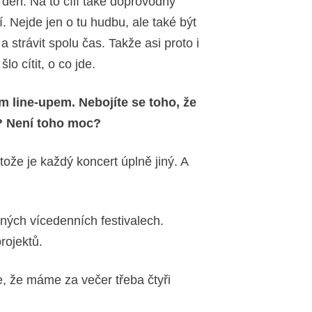
en den. Na to cílí také doprovodný
. Nejde jen o tu hudbu, ale také být
a strávit spolu čas. Takže asi proto i
o cítit, o co jde.
m line-upem. Nebojíte se toho, že
í? Není toho moc?
ože je každý koncert úplně jiný. A
 jiných vícedenních festivalech.
rojektů.
 že máme za večer třeba čtyři