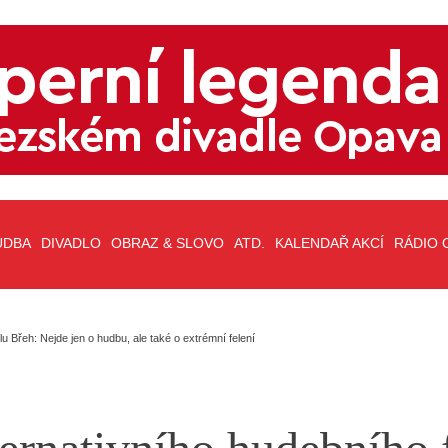
UDBA
DIVADLO
OBRAZ & SLOVO
ATD.
KALENDAŘ AKCÍ
RÁDIO 
lu Břeh: Nejde jen o hudbu, ale také o extrémní felení