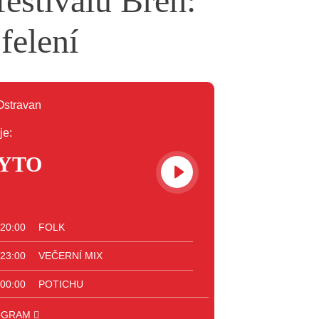
festivalu Břeh:
felení
je:
YTO
 20:00
FOLK
 23:00
VEČERNÍ MIX
 00:00
POTICHU
OGRAM