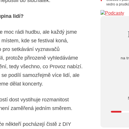
nepustili do sluchátek.
21.07.202
vedro a prudk
20:09
Na
osobnost č
pina lidí?
14:01
Ho
Dušan Ur
20.07.202
e moc rádi hudbu, ale každý jsme
10:03
Št
le místem, kde se festival koná,
nabídne Kr
to pro setkávání vyznavačů
ešli, protože přirozeně vyhledáváme
na t
ění, tedy všechno, co Provoz nabízí.
se podílí samozřejmě více lidí, ale
eme dělat koncerty.
stí dost vystihuje rozmanitost
á není zaměřená jedním směrem.
e někteří pocházejí čistě z DIY