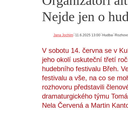
Organizátoři al
Nejde jen o hud
Jana Jochim
11.6.2025 13:00
Hudba
Rozhov
V sobotu 14. června se v Ku
jeho okolí uskuteční třetí ro
hudebního festivalu Břeh. Ver
festivalu a vše, na co se mo
rozhovoru představili členo
dramaturgického týmu Tomáš
Nela Červená a Martin Kant