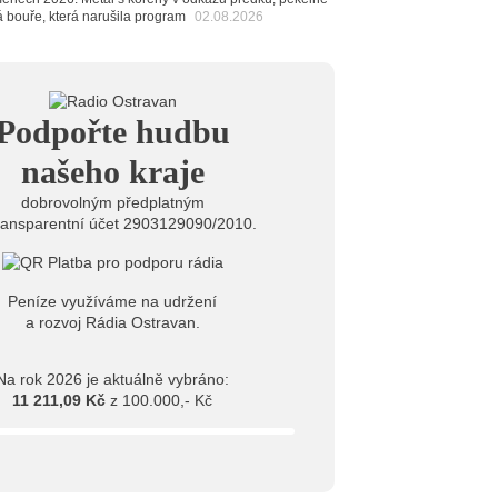
6
á bouře, která narušila program
02.08.2026
 Novou Osmičku míří Bára Zmeková Trio. Výrazná
eské alternativní scény zahraje ve Frýdku-Místku
stem živého vysílání Rádia Ostravan bude herec
ban
6
Podpořte hudbu
ěrkovna Open Music: Klubová scéna na festivalu
huta i Beatles
našeho kraje
dobrovolným předplatným
ransparentní účet 2903129090/2010.
Peníze využíváme na udržení
a rozvoj Rádia Ostravan.
Na rok 2026 je aktuálně vybráno:
11 211,09 Kč
z 100.000,- Kč