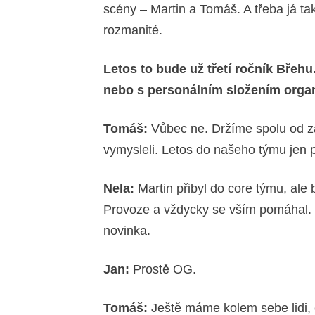
scény – Martin a Tomáš. A třeba já ta
rozmanité.
Letos to bude už třetí ročník Břeh
nebo s personálním
složením orga
Tomáš:
Vůbec ne. Držíme spolu od za
vymysleli. Letos do našeho týmu jen p
Nela:
Martin přibyl do core týmu, ale
Provoze a vždycky se vším pomáhal. 
novinka.
Jan:
Prostě OG.
Tomáš:
Ještě máme kolem sebe lidi, 