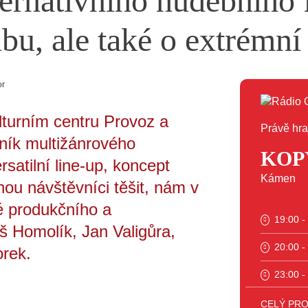
ternativního hudebního 
bu, ale také o extrémní 
or
lturním centru Provoz a
Právě hra
čník multižánrového
KOP
satilní line-up, koncept
Kámen
hou návštěvníci těšit, nám v
vé produkčního a
19:00 -
 Homolík, Jan Valigůra,
20:00 -
orek.
23:00 -
CELÝ PR