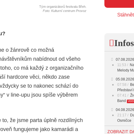
Tým organizátorů festivalu Břeh.
Foto: Kulturní centrum Provoz
Stáhnět
hu?
Infos
me o žánrově co možná
 návštěvníkům nabídnout od všeho
07.08.202
11:53
Na
 toho, co má každý z organizačního
Melody Ma
áší hardcore věci, někdo zase
05.08.202
07:58
Be
 vždycky se to nakonec schází do
Představí 
y“ v line-upu jsou spíše výběrem
07:41
Ži
Band
VIDE
04.08.202
21:17
Da
to, že jsme parta úplně rozdílných
Osmičce
roveň fungujeme jako kamarádi a
03.08.202
ZOBRAZIT D