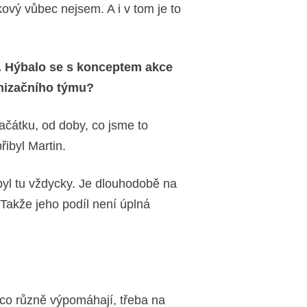
kový vůbec nejsem. A i v tom je to
u. Hýbalo se s konceptem akce
nizačního týmu?
čátku, od doby, co jsme to
řibyl Martin.
 byl tu vždycky. Je dlouhodobě na
Takže jeho podíl není úplná
co různě výpomáhají, třeba na