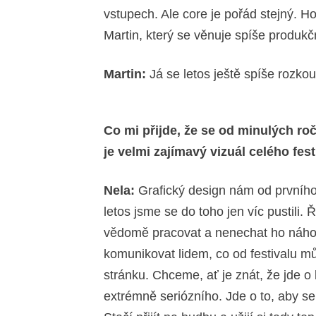
vstupech. Ale core je pořád stejný. H
Martin, který se věnuje spíše produkč
Martin:
Já se letos ještě spíše rozk
Co mi přijde, že se od minulých ro
je velmi zajímavý vizuál celého fes
Nela:
Grafický design nám od prvního
letos jsme se do toho jen víc pustili.
vědomě pracovat a nenechat ho náhodě
komunikovat lidem, co od festivalu mů
stránku. Chceme, ať je znát, že jde o
extrémně seriózního. Jde o to, aby se