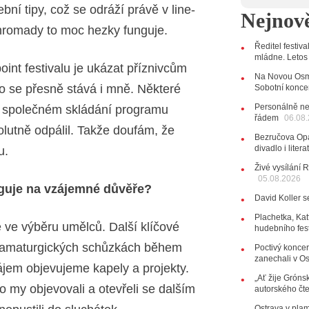
12:45
Pl
í tipy, což se odráží právě v line-
Nejnově
Svatovácl
ohromady to moc hezky funguje.
29.07.202
Ředitel festiv
11:00
Do
mládne. Letos
listopadu 
oint festivalu je ukázat příznivcům
10:33
Ús
Na Novou Osmi
Od zapome
 To se přesně stává i mně. Některé
Sobotní konce
AUDIO
Personálně ne
ři společném skládání programu
řádem
28.07.202
06.08
olutně odpálil. Takže doufám, že
15:51
Ko
Bezručova Opa
několik d
divadlo i lite
u.
27.07.202
Živé vysílání 
20:44
Ze
05.08.2026
unguje na vzájemné důvěře?
držitelka 
David Koller s
10:06
La
Kirschner,
Plachetka, Kat
 ve výběru umělců. Další klíčové
hudebního fes
24.07.202
 dramaturgických schůzkách během
17:06
Zp
Poctivý koncer
zanechali v O
jem objevujeme kapely a projekty.
22.07.202
„Ať žije Grónsk
10:02
Ka
o my objevovali a otevřeli se dalším
autorského čt
jsme upgr
Ostrava v pla