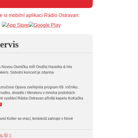
e si mobilní aplikaci Rádio Ostravan:
ervis
6
 Novou Osmičku míří Ondřej Havelka & His
kers. Sobotní koncert je zdarma
6
zručova Opava zveřejnila program 69. ročníku.
hudbu, divadlo i literaturu v mnoha podobách
vé vysílání Rádia Ostravan přivítá kapelu KuKačka
O
6
vid Koller se vrací, tentokrát zahraje v Nové
6
ALŠÍ