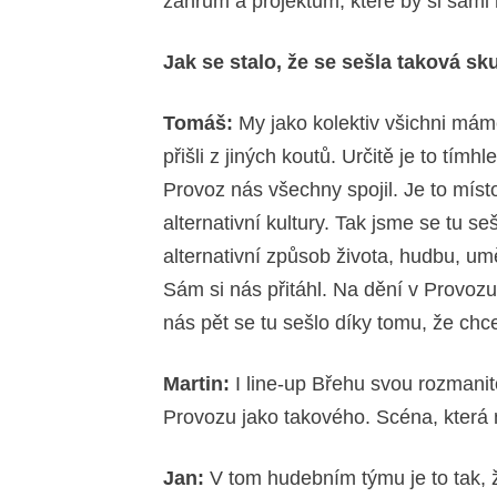
žánrům a projektům, které by si sami 
Jak se stalo, že se sešla taková sku
Tomáš:
My jako kolektiv všichni mám
přišli z jiných koutů. Určitě je to tímh
Provoz nás všechny spojil. Je to mís
alternativní kultury. Tak jsme se tu s
alternativní způsob života, hudbu, um
Sám si nás přitáhl. Na dění v Provozu 
nás pět se tu sešlo díky tomu, že chc
Martin:
I line-up Břehu svou rozmanito
Provozu jako takového. Scéna, kter
Jan:
V tom hudebním týmu je to tak, ž