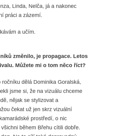
onza, Linda, Nelča, já a nakonec
ní práci a zázemí.
oukávám a učím.
čníků změnilo, je propagace. Letos
tivalu. Můžete mi o tom něco říct?
 ročníku dělá Dominika Goralská,
 Řekli jsme si, že na vizuálu chceme
, nějak se stylizovat a
žou čekat už jen skrz vizuální
 kamarádské prostředí, o nic
 všichni během Břehu cítili dobře.