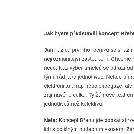
Jak byste představili koncept Bře
Jan:
Už od prvního ročníku se snaží
nejrozmanitější zastoupení. Chceme
něco. Náš výběr umělců se odráží od
týmu rád jako jednotlivec. Někdo přin
elektroniku a rap nebo shoegaze, ale
zajímavého celku. Ty žánrové „extrém
jednotlivců než kolektivu.
Nela:
Koncept Břehu jde popsat skrze 
lidí s odlišným hudebním vkusem. Zá