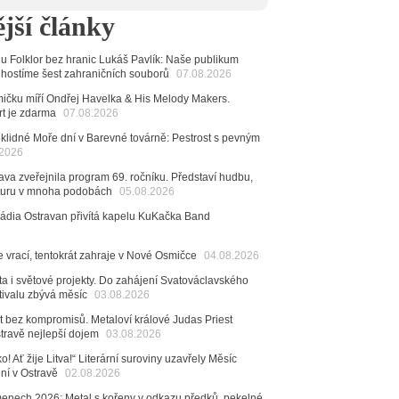
achetka, Katta i světové projekty. Do zahájení
jší články
avského hudebního festivalu zbývá měsíc
6
alu Folklor bez hranic Lukáš Pavlík: Naše publikum
 Ostravy se vrací britští Modestep, vystoupí v
 hostíme šest zahraničních souborů
07.08.2026
v klubu Barrák
VIDEO
měvné historky ze života ostravské kapely Verše:
čku míří Ondřej Havelka & His Melody Makers.
nutých baterek až po kuriózní krádež kláves
rt je zdarma
07.08.2026
klidné Moře dní v Barevné továrně: Pestrost s pevným
6
.2026
ncert legendárních Judas Priest se blíží. Zbývá jen
va zveřejnila program 69. ročníku. Představí hudbu,
esítek posledních vstupenek
raturu v mnoha podobách
05.08.2026
6
Rádia Ostravan přivítá kapelu KuKačka Band
mřela ostravská baletka Vlasta Pavelcová,
Ceny Thálie za celoživotní mistrovství
e vrací, tentokrát zahraje v Nové Osmičce
04.08.2026
dná Čeladná nabídne Olympic, Langerovou i
 návštěvníci nově zaplatí už jen pomocí čipů
ta i světové projekty. Do zahájení Svatováclavského
tivalu zbývá měsíc
03.08.2026
6
ěvačka Tanja vydala nové EP Plamen
t bez kompromisů. Metaloví králové Judas Priest
VIDEO
stravě nejlepší dojem
03.08.2026
6
o! Ať žije Litva!“ Literární suroviny uzavřely Měsíc
pela Midnight v Rádiu Ostravan: Od minulého roku
ení v Ostravě
02.08.2026
adovali naši show
AUDIO
menech 2026: Metal s kořeny v odkazu předků, pekelné