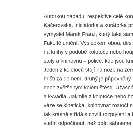
Autorkou nápadu, respektive celé konc
Kačerovská, iniciátorka a kurátorka p
vymyslel Marek Franz, který také sám
Fakultě umění. Výsledkem obou, desig
na knihy v podobě kolotoče nebo houp
stoly a knihovnu – police, kde jsou k
Jeden z kolotočů stojí na noze na ze
hřišti za domem, druhý je připevněný 
nebo zvětšeným kolem štěstí. Úžasná
a kyvadla. Jakmile z kolotoče nebo 
váze se kinetická „knihovna“ roztočí
tak krásně střídá s chvílí rozptýlení
vteřin odpočinout, než opět sáhneme 