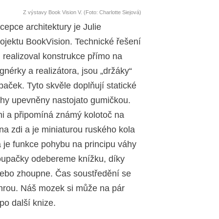
Z výstavy Book Vision V. (Foto: Charlotte Siejová)
epce architektury je Julie
rojektu BookVision. Technické řešení
 realizoval konstrukce přímo na
nérky a realizátora, jsou „držáky“
aček. Tyto skvěle doplňují statické
nihy upevněny nastojato gumičkou.
mi a připomíná známý kolotoč na
na zdi a je miniaturou ruského kola
 je funkce pohybu na principu váhy
houpačky odebereme knížku, díky
 nebo zhoupne. Čas soustředění se
 a hrou. Náš mozek si může na pár
po další knize.