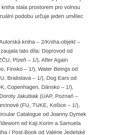
 kniha stala prostorem pro volnou
vizuální podobu určuje jeden umělec
/Autorská kniha – 2/Kniha-objekt –
zaujala tato díla: Doprovod od
U, Plzeň – 1/), After Again
, Finsko – 1/), Water Beings od
, Bratislava – 1/), Dog Ears od
ADK, Copenhagen, Dánsko – 1/),
d Doroty Jakubiak (UAP, Poznań –
urcinové (FU, TUKE, Košice – 1/),
Circular Catalogue od Joanny Dymek
, Tideworn od Kaji Korim a Samuela
iha / Post-Book od Valérie Jedelské