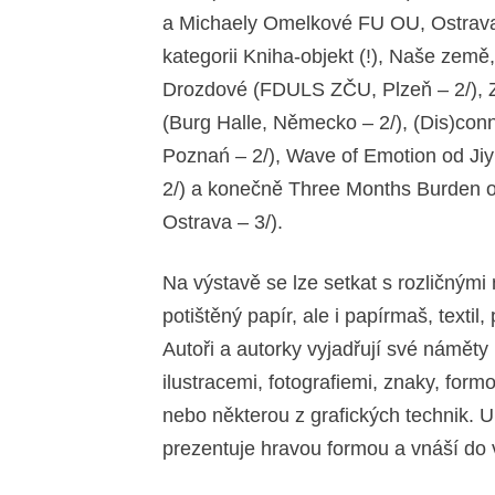
a Michaely Omelkové FU OU, Ostrava –
kategorii Kniha-objekt (!), Naše země
Drozdové (FDULS ZČU, Plzeň – 2/), 
(Burg Halle, Německo – 2/), (Dis)co
Poznań – 2/), Wave of Emotion od Ji
2/) a konečně Three Months Burden 
Ostrava – 3/).
Na výstavě se lze setkat s rozličnými 
potištěný papír, ale i papírmaš, texti
Autoři a autorky vyjadřují své náměty 
ilustracemi, fotografiemi, znaky, formo
nebo některou z grafických technik. Un
prezentuje hravou formou a vnáší do 