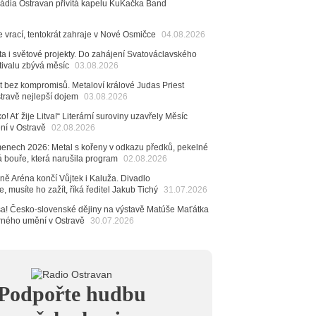
Rádia Ostravan přivítá kapelu KuKačka Band
6
mřela ostravská baletka Vlasta Pavelcová,
e vrací, tentokrát zahraje v Nové Osmičce
04.08.2026
Ceny Thálie za celoživotní mistrovství
dná Čeladná nabídne Olympic, Langerovou i
ta i světové projekty. Do zahájení Svatováclavského
tivalu zbývá měsíc
 návštěvníci nově zaplatí už jen pomocí čipů
03.08.2026
t bez kompromisů. Metaloví králové Judas Priest
6
stravě nejlepší dojem
03.08.2026
ěvačka Tanja vydala nové EP Plamen
VIDEO
o! Ať žije Litva!“ Literární suroviny uzavřely Měsíc
6
ení v Ostravě
02.08.2026
pela Midnight v Rádiu Ostravan: Od minulého roku
adovali naši show
menech 2026: Metal s kořeny v odkazu předků, pekelné
AUDIO
á bouře, která narušila program
02.08.2026
6
ě Aréna končí Vůjtek i Kaluža. Divadlo
 Novou Osmičku míří Bára Zmeková Trio. Výrazná
, musíte ho zažít, říká ředitel Jakub Tichý
31.07.2026
eské alternativní scény zahraje ve Frýdku-Místku
stem živého vysílání Rádia Ostravan bude herec
 sa! Česko-slovenské dějiny na výstavě Matúše Maťátka
ban
arného umění v Ostravě
30.07.2026
6
ěrkovna Open Music: Klubová scéna na festivalu
huta i Beatles
6
Podpořte hudbu
mprléto promění areál Divadla loutek Ostrava v
rum umění, tvoření a sousedských setkání