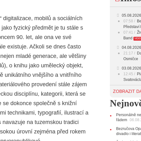
17:00 -
18:00 -
05.08.202
 digitalizace, mobilů a sociálních
07:58
Be
20:00 -
 jako fyzický předmět je tu stále s
Představí 
07:41
Ži
oncem 90. let, ale ona ve své
23:00 -
Band
VIDE
le existuje. Ačkoli se dnes často
04.08.202
21:17
Da
 nejen mladé generace, ale většiny
Osmičce
dů), o knihu jako umělecký objekt,
03.08.202
ě unikátního vnějšího a vnitřního
12:45
Pl
Svatovácl
ateriálového provedení stále zájem
29.07.202
ZOBRAZIT D
ou disciplínu, kategorii, která se
11:00
Do
Nejnově
listopadu 
e se dokonce společně s knižní
10:33
Ús
i technikami, typografií, ilustrací a
Od zapome
Personálně ne
AUDIO
řádem
06.08
ás navazuje na tuzemskou tradici
28.07.202
Bezručova Opa
vysokou úrovní zejména před rokem
15:51
Ko
divadlo i lite
několik d