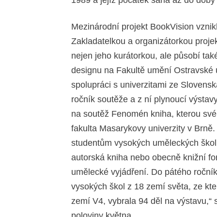
1989 a jejíž počátek sahá až do doby
Mezinárodní projekt BookVision vznik
Zakladatelkou a organizátorkou projek
nejen jeho kurátorkou, ale působí tak
designu na Fakultě umění Ostravské u
spolupráci s univerzitami ze Slovensk
ročník soutěže a z ní plynoucí výstav
na soutěž Fenomén kniha, kterou sv
fakulta Masarykovy univerzity v Brně
studentům vysokých uměleckých škol a
autorská kniha nebo obecně knižní f
umělecké vyjádření. Do pátého ročník
vysokých škol z 18 zemí světa, ze kt
zemí V4, vybrala 94 děl na výstavu,“ 
poloviny května.