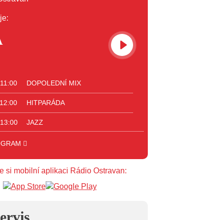
je:
A
 11:00
DOPOLEDNÍ MIX
 12:00
HITPARÁDA
 13:00
JAZZ
 14:00
BLUES
OGRAM
 15:00
FOLK
e si mobilní aplikaci Rádio Ostravan:
 16:00
POP STARS
 17:00
HARD AND HEAVY CLASSIC
ervis