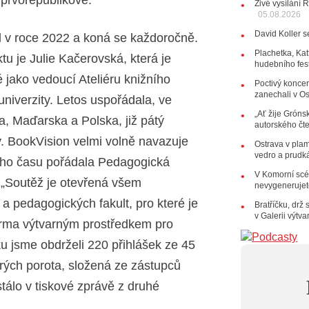
 prvorepublikové.
Živé vysílání 
05.08.2026
27.07.202
20:44
Ze
David Koller s
l v roce 2022 a koná se každoročně.
držitelka 
10:06
La
Plachetka, Kat
tu je Julie Kačerovská, která je
hudebního fes
Kirschner,
é jako vedoucí Ateliéru knižního
Poctivý koncer
24.07.202
zanechali v O
17:06
Zp
niverzity. Letos uspořádala, ve
„Ať žije Grónsk
22.07.202
a, Maďarska a Polska, již pátý
autorského čt
10:02
Ka
y. BookVision velmi volně navazuje
jsme upgr
Ostrava v pla
vedro a prudk
ého času pořádala Pedagogická
21.07.202
V Komorní scén
20:09
Na
. „Soutěž je otevřená všem
nevygenerujete
osobnost č
14:01
Ho
 pedagogických fakult, pro které je
Bratříčku, drž
Dušan Ur
v Galerii výtv
orma výtvarným prostředkem pro
20.07.202
u jsme obdrželi 220 přihlášek ze 45
10:03
Št
nabídne Kr
erých porota, složená ze zástupců
18.07.202
stálo v tiskové zprávě z druhé
13:38
Pi
letní cent