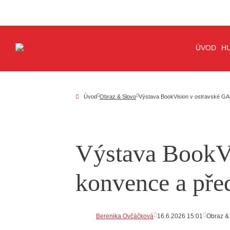
ÚVOD
H
Úvod
Obraz & Slovo
Výstava BookVision v ostravské GA
Výstava BookV
konvence a pře
Berenika Ovčáčková
16.6.2026 15:01
Obraz &