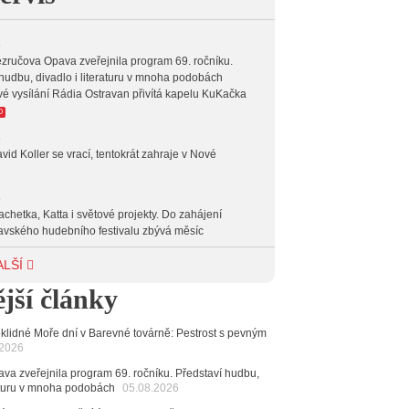
 18:00
HARD AND HEAVY CROSSOVER
 20:00
INDEPENDENT
6
zručova Opava zveřejnila program 69. ročníku.
 23:00
VEČERNÍ MIX
hudbu, divadlo i literaturu v mnoha podobách
vé vysílání Rádia Ostravan přivítá kapelu KuKačka
 00:00
POTICHU
O
6
vid Koller se vrací, tentokrát zahraje v Nové
6
achetka, Katta i světové projekty. Do zahájení
avského hudebního festivalu zbývá měsíc
6
ALŠÍ
 Ostravy se vrací britští Modestep, vystoupí v
jší články
v klubu Barrák
VIDEO
měvné historky ze života ostravské kapely Verše:
nutých baterek až po kuriózní krádež kláves
klidné Moře dní v Barevné továrně: Pestrost s pevným
.2026
6
va zveřejnila program 69. ročníku. Představí hudbu,
ncert legendárních Judas Priest se blíží. Zbývá jen
raturu v mnoha podobách
05.08.2026
esítek posledních vstupenek