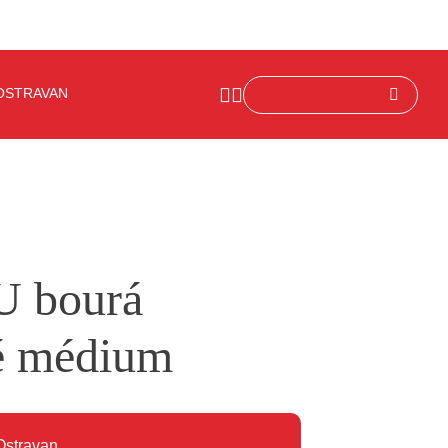
OSTRAVAN
U bourá
vé médium