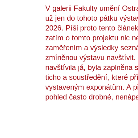
V galerii Fakulty umění Ost
už jen do tohoto pátku výst
2026. Píši proto tento článe
zatím o tomto projektu nic ne
zaměřením a výsledky sezná
zmíněnou výstavu navštívit.
navštívila já, byla zaplněna
ticho a soustředění, které př
vystaveným exponátům. A při
pohled často drobné, nenáp