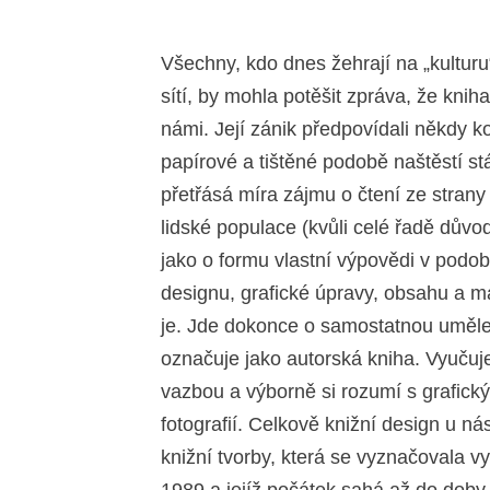
Všechny, kdo dnes žehrají na „kulturu“
sítí, by mohla potěšit zpráva, že kniha
námi. Její zánik předpovídali někdy k
papírové a tištěné podobě naštěstí stá
přetřásá míra zájmu o čtení ze strany
lidské populace (kvůli celé řadě důvo
jako o formu vlastní výpovědi v podob
designu, grafické úpravy, obsahu a m
je. Jde dokonce o samostatnou uměleck
označuje jako autorská kniha. Vyučuj
vazbou a výborně si rozumí s grafickým
fotografií. Celkově knižní design u n
knižní tvorby, která se vyznačovala 