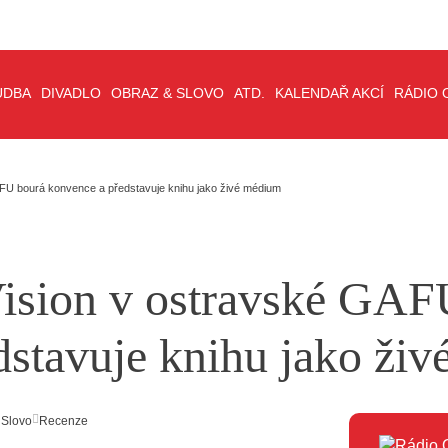
UDBA
DIVADLO
OBRAZ & SLOVO
ATD.
KALENDAŘ AKCÍ
RÁDIO 
FU bourá konvence a představuje knihu jako živé médium
ision v ostravské GAF
dstavuje knihu jako ži
 Slovo
Recenze