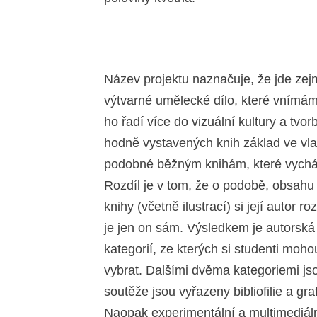
Název projektu naznačuje, že jde zej
výtvarné umělecké dílo, které vnímá
ho řadí více do vizuální kultury a tvo
hodně vystavených knih základ ve vla
podobné běžným knihám, které vycháze
Rozdíl je v tom, že o podobě, obsah
knihy (včetně ilustrací) si její autor 
je jen on sám. Výsledkem je autorská k
kategorií, ze kterých si studenti moh
vybrat. Dalšími dvěma kategoriemi js
soutěže jsou vyřazeny bibliofilie a gr
Naopak experimentální a multimediální