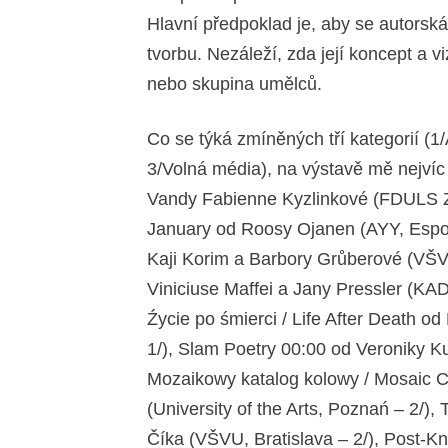
Hlavní předpoklad je, aby se autorská
tvorbu. Nezáleží, zda její koncept a 
nebo skupina umělců.
Co se týká zmíněných tří kategorií (1
3/Volná média), na výstavě mě nejvíc 
Vandy Fabienne Kyzlinkové (FDULS ZČ
January od Roosy Ojanen (AYY, Espoo
Kaji Korim a Barbory Grůberové (VŠVU
Viniciuse Maffei a Jany Pressler (K
Źycie po śmierci / Life After Death o
1/), Slam Poetry 00:00 od Veroniky K
Mozaikowy katalog kolowy / Mosaic 
(University of the Arts, Poznań – 2/)
Číka (VŠVU, Bratislava – 2/), Post-Kn