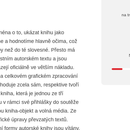
na t
+ 14
ména o to, ukázat knihu jako
me a hodnotíme hlavně očima, což
rby než do té slovesné. Přesto má
stním autorském textu a jsou
jí oficiálně ve větším nákladu.
u a celkovém grafickém zpracování
rozhoduje zcela sám, respektive tvoří
niha, která je jednou ze tří
ou v rámci své přihlášky do soutěže
ou kniha-objekt a volná média. Ze
afické úpravy převzatých textů.
 formy autorské knihy jsou vítány.