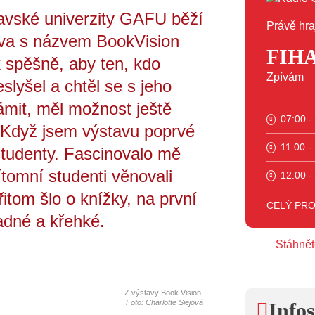
ravské univerzity GAFU běží
Právě hra
ava s názvem BookVision
FIH
k spěšně, aby ten, kdo
Zpívám
slyšel a chtěl se s jeho
mit, měl možnost ještě
07:00 -
 Když jsem výstavu poprvé
11:00 -
 studenty. Fascinovalo mě
ítomní studenti věnovali
12:00 -
tom šlo o knížky, na první
13:00 -
CELÝ PR
adné a křehké.
14:00 -
Stáhnět
15:00 -
16:00 -
Z výstavy Book Vision.
Foto: Charlotte Siejová
Infos