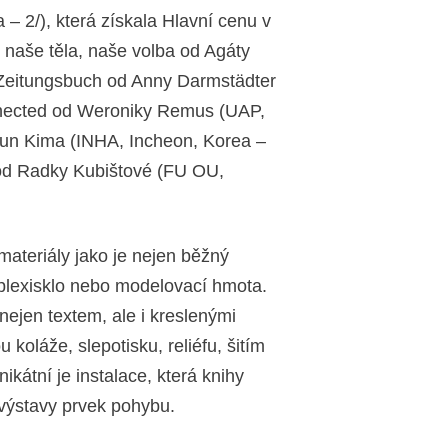
 2/), která získala Hlavní cenu v
, naše těla, naše volba od Agáty
Zeitungsbuch od Anny Darmstädter
nnected od Weroniky Remus (UAP,
yun Kima (INHA, Incheon, Korea –
od Radky Kubištové (FU OU,
materiály jako je nejen běžný
l, plexisklo nebo modelovací hmota.
nejen textem, ale i kreslenými
u koláže, slepotisku, reliéfu, šitím
ikátní je instalace, která knihy
výstavy prvek pohybu.