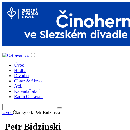
Úvod
Hudba
Divadlo
Obraz & Slovo
Atd.
Kalendař akcí
Rádio Ostravan
Úvod
Články od: Petr Bidzinski
Petr Bidzinski