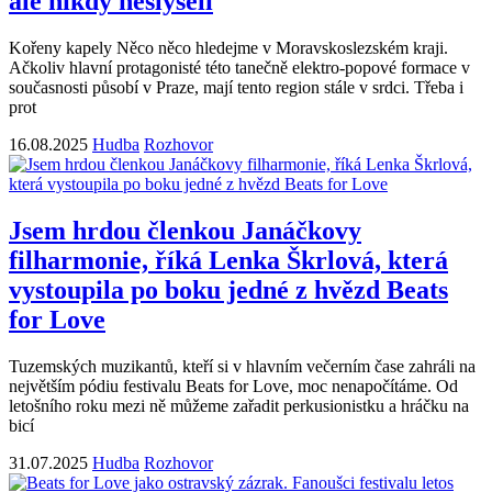
ale nikdy neslyšeli
Kořeny kapely Něco něco hledejme v Moravskoslezském kraji.
Ačkoliv hlavní protagonisté této tanečně elektro-popové formace v
současnosti působí v Praze, mají tento region stále v srdci. Třeba i
prot
16.08.2025
Hudba
Rozhovor
Jsem hrdou členkou Janáčkovy
filharmonie, říká Lenka Škrlová, která
vystoupila po boku jedné z hvězd Beats
for Love
Tuzemských muzikantů, kteří si v hlavním večerním čase zahráli na
největším pódiu festivalu Beats for Love, moc nenapočítáme. Od
letošního roku mezi ně můžeme zařadit perkusionistku a hráčku na
bicí
31.07.2025
Hudba
Rozhovor