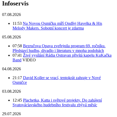
Infoservis
07.08.2026
11:53
Na Novou Osmičku míří Ondřej Havelka & His
Melody Makers. Sobotní koncert je zdarma
05.08.2026
07:58
Bezručova Opava zveřejnila program 69. ročníku.
Představí hudbu, divadlo i literaturu v mnoha podobách
07:41
Živé vysílání Rádia Ostravan přivítá kapelu KuKačka
Band
VIDEO
04.08.2026
21:17
David Koller se vrací, tentokrát zahraje v Nové
Osmičce
03.08.2026
12:45
Plachetka, Katta i světové projekty. Do zahájení
Svatováclavského hudebního festivalu zbývá měsíc
29.07.2026