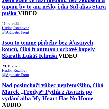
Jsem stále ve fázi hledání. Bez zkoušení a
tápání by to ani nešlo, říká Sid alias Stará
puška
VIDEO
11.02.2025
Hudba
Rozhovor
Jsou to temné příběhy bez šťastných
konců, říká frontman rockové kapely
Sfarath Lukáš Klimša
VIDEO
28.01.2025
Hudba
Rozhovor
Nad posluchači vůbec nepřemýšlím, říká
Marek „Frodys“ Pytlík z Awrizis po
vydání alba My Heart Has No Home
AUDIO