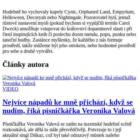
Hudebně ho vychovaly kapely Cynic, Orphaned Land, Empyrium,
Helloween, Decoryah nebo Nightingale. Pozorovatel bytí, jemuž
růstové nastavení mysli (pokud bychom si vypůjčili termín Carol
Dweck) umožňuje vstupovat do království dopaminové slasti i při
čtení inspirujících knih či poslechu doom metalu, popu, punku nebo
taneční hudby. Zastánce myšlenky, že každého z nás formuje
prostředí, takže můžeme být jeho otrokem, nebo hodnotné prostředí
pro sebe a druhé vytvářet.
Články autora
VIDEO
Nejvíce nápadů ke mně přichází, když se
nudím, říká písničkářka Veronika Valová
Písničkářka Veronika Valová se zatím na tuzemské hudební scéně
rozkoukává, ale dělá to stále přesvědčivěji. Potvrzuje to i její
aktuální singl Důkaz, což byl také odrazový můstek našeho