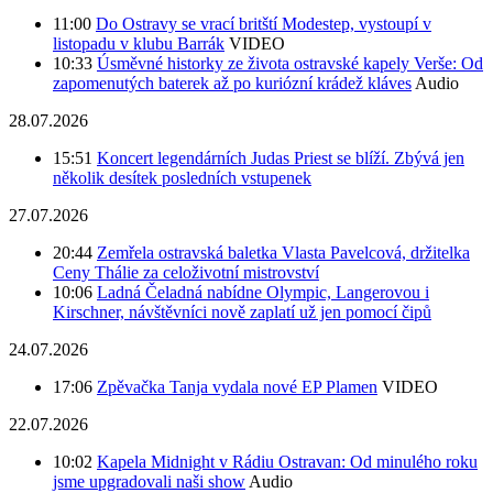
11:00
Do Ostravy se vrací britští Modestep, vystoupí v
listopadu v klubu Barrák
VIDEO
10:33
Úsměvné historky ze života ostravské kapely Verše: Od
zapomenutých baterek až po kuriózní krádež kláves
Audio
28.07.2026
15:51
Koncert legendárních Judas Priest se blíží. Zbývá jen
několik desítek posledních vstupenek
27.07.2026
20:44
Zemřela ostravská baletka Vlasta Pavelcová, držitelka
Ceny Thálie za celoživotní mistrovství
10:06
Ladná Čeladná nabídne Olympic, Langerovou i
Kirschner, návštěvníci nově zaplatí už jen pomocí čipů
24.07.2026
17:06
Zpěvačka Tanja vydala nové EP Plamen
VIDEO
22.07.2026
10:02
Kapela Midnight v Rádiu Ostravan: Od minulého roku
jsme upgradovali naši show
Audio