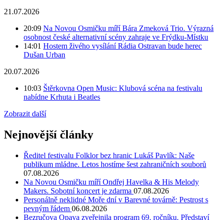
21.07.2026
20:09
Na Novou Osmičku míří Bára Zmeková Trio. Výrazná
osobnost české alternativní scény zahraje ve Frýdku-Místku
14:01
Hostem živého vysílání Rádia Ostravan bude herec
Dušan Urban
20.07.2026
10:03
Štěrkovna Open Music: Klubová scéna na festivalu
nabídne Krhuta i Beatles
Zobrazit další
Nejnovější články
Ředitel festivalu Folklor bez hranic Lukáš Pavlík: Naše
publikum mládne. Letos hostíme šest zahraničních souborů
07.08.2026
Na Novou Osmičku míří Ondřej Havelka & His Melody
Makers. Sobotní koncert je zdarma
07.08.2026
Personálně neklidné Moře dní v Barevné továrně: Pestrost s
pevným řádem
06.08.2026
Bezručova Opava zveřejnila program 69. ročníku. Představí