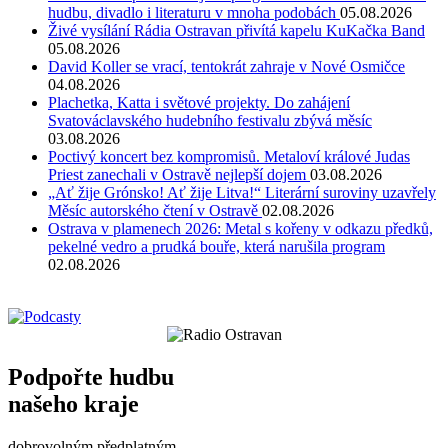
hudbu, divadlo i literaturu v mnoha podobách
05.08.2026
Živé vysílání Rádia Ostravan přivítá kapelu KuKačka Band
05.08.2026
David Koller se vrací, tentokrát zahraje v Nové Osmičce
04.08.2026
Plachetka, Katta i světové projekty. Do zahájení
Svatováclavského hudebního festivalu zbývá měsíc
03.08.2026
Poctivý koncert bez kompromisů. Metaloví králové Judas
Priest zanechali v Ostravě nejlepší dojem
03.08.2026
„Ať žije Grónsko! Ať žije Litva!“ Literární suroviny uzavřely
Měsíc autorského čtení v Ostravě
02.08.2026
Ostrava v plamenech 2026: Metal s kořeny v odkazu předků,
pekelné vedro a prudká bouře, která narušila program
02.08.2026
Podpořte hudbu
našeho kraje
dobrovolným předplatným