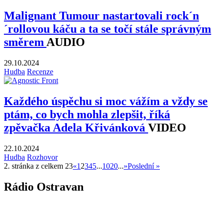
Malignant Tumour nastartovali rock´n
´rollovou káču a ta se točí stále správným
směrem
AUDIO
29.10.2024
Hudba
Recenze
Každého úspěchu si moc vážím a vždy se
ptám, co bych mohla zlepšit, říká
zpěvačka Adela Křivánková
VIDEO
22.10.2024
Hudba
Rozhovor
2. stránka z celkem 23
«
1
2
3
4
5
...
10
20
...
»
Poslední »
Rádio Ostravan