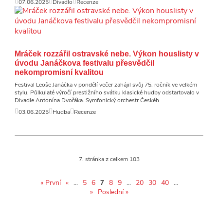
07.06.2025
Divadlo
Recenze
Mráček rozzářil ostravské nebe. Výkon houslisty v
úvodu Janáčkova festivalu přesvědčil
nekompromisní kvalitou
Festival Leoše Janáčka v pondělí večer zahájil svůj 75. ročník ve velkém
stylu. Půlkulaté výročí prestižního svátku klasické hudby odstartovalo v
Divadle Antonína Dvořáka. Symfonický orchestr Českéh
03.06.2025
Hudba
Recenze
7. stránka z celkem 103
« První
«
...
5
6
8
9
...
20
30
40
...
7
»
Poslední »