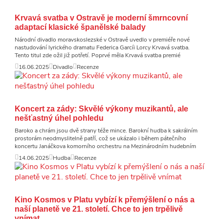
Krvavá svatba v Ostravě je moderní šmrncovní
adaptací klasické španělské balady
Národní divadlo moravskoslezské v Ostravě uvedlo v premiéře nové
nastudování lyrického dramatu Federica Garcíi Lorcy Krvavá svatba.
Tento titul zde ožil již potřetí. Poprvé měla Krvavá svatba premié
16.06.2025
Divadlo
Recenze
Koncert za zády: Skvělé výkony muzikantů, ale
nešťastný úhel pohledu
Baroko a chrám jsou dvě strany téže mince. Barokní hudba k sakrálním
prostorám neodmyslitelně patří, což se ukázalo i během pátečního
koncertu Janáčkova komorního orchestru na Mezinárodním hudebním
14.06.2025
Hudba
Recenze
Kino Kosmos v Platu vybízí k přemýšlení o nás a
naší planetě ve 21. století. Chce to jen trpělivě
vnímat