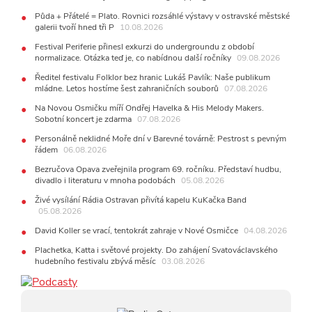
Svatováclavského hudebního festivalu zbývá měsíc
Půda + Přátelé = Plato. Rovnici rozsáhlé výstavy v ostravské městské
galerii tvoří hned tři P
10.08.2026
29.07.2026
11:00
Do Ostravy se vrací britští Modestep, vystoupí v
Festival Periferie přinesl exkurzi do undergroundu z období
normalizace. Otázka teď je, co nabídnou další ročníky
listopadu v klubu Barrák
09.08.2026
VIDEO
10:33
Úsměvné historky ze života ostravské kapely Verše:
Ředitel festivalu Folklor bez hranic Lukáš Pavlík: Naše publikum
Od zapomenutých baterek až po kuriózní krádež kláves
mládne. Letos hostíme šest zahraničních souborů
07.08.2026
AUDIO
Na Novou Osmičku míří Ondřej Havelka & His Melody Makers.
28.07.2026
Sobotní koncert je zdarma
07.08.2026
15:51
Koncert legendárních Judas Priest se blíží. Zbývá
Personálně neklidné Moře dní v Barevné továrně: Pestrost s pevným
jen několik desítek posledních vstupenek
řádem
06.08.2026
27.07.2026
Bezručova Opava zveřejnila program 69. ročníku. Představí hudbu,
20:44
Zemřela ostravská baletka Vlasta Pavelcová,
divadlo i literaturu v mnoha podobách
05.08.2026
držitelka Ceny Thálie za celoživotní mistrovství
Živé vysílání Rádia Ostravan přivítá kapelu KuKačka Band
10:06
Ladná Čeladná nabídne Olympic, Langerovou i
05.08.2026
Kirschner, návštěvníci nově zaplatí už jen pomocí čipů
David Koller se vrací, tentokrát zahraje v Nové Osmičce
04.08.2026
24.07.2026
17:06
Zpěvačka Tanja vydala nové EP Plamen
VIDEO
Plachetka, Katta i světové projekty. Do zahájení Svatováclavského
hudebního festivalu zbývá měsíc
03.08.2026
22.07.2026
10:02
Kapela Midnight v Rádiu Ostravan: Od minulého
roku jsme upgradovali naši show
AUDIO