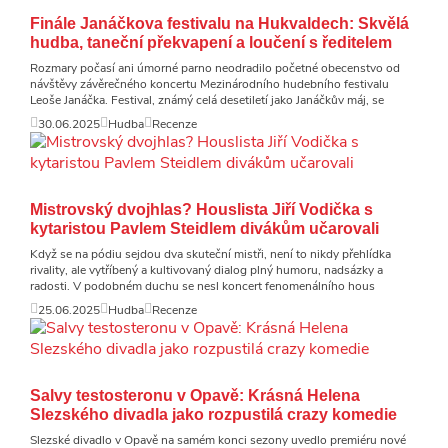
Finále Janáčkova festivalu na Hukvaldech: Skvělá
hudba, taneční překvapení a loučení s ředitelem
Rozmary počasí ani úmorné parno neodradilo početné obecenstvo od
návštěvy závěrečného koncertu Mezinárodního hudebního festivalu
Leoše Janáčka. Festival, známý celá desetiletí jako Janáčkův máj, se
30.06.2025
Hudba
Recenze
Mistrovský dvojhlas? Houslista Jiří Vodička s
kytaristou Pavlem Steidlem divákům učarovali
Když se na pódiu sejdou dva skuteční mistři, není to nikdy přehlídka
rivality, ale vytříbený a kultivovaný dialog plný humoru, nadsázky a
radosti. V podobném duchu se nesl koncert fenomenálního hous
25.06.2025
Hudba
Recenze
Salvy testosteronu v Opavě: Krásná Helena
Slezského divadla jako rozpustilá crazy komedie
Slezské divadlo v Opavě na samém konci sezony uvedlo premiéru nové