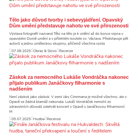
Tělo jako důvod tvorby i sebevyjádření. Opavský
Dům umění představuje nahotu ve své přirozenosti
Výstava fotografií nazvaná Tělo na tělo je k vidění až do konce srpna v
opavském Domě umění a v přilehlém kostele sv. Václava. Představuje pět
autorů a jednu uměleckou skupinu, přičemž všechna vysta
07.08.2025
Obraz & Slovo
Recenze
Záskok za nemocného Lukáše Vondráčka nakonec
přijalo publikum Janáčkovy filharmonie s
nadšením
Není záskok jako záskok. V zemi Járy Cimrmana je možné všechno, ale v
Opavě se žádná blamáž nekonala. Lukáš Vondráček nemohl ze
zdravotních důvodů odehrát koncert v Opavě s Janáčkovou filharmonií.
M
05.07.2025
Hudba
Recenze