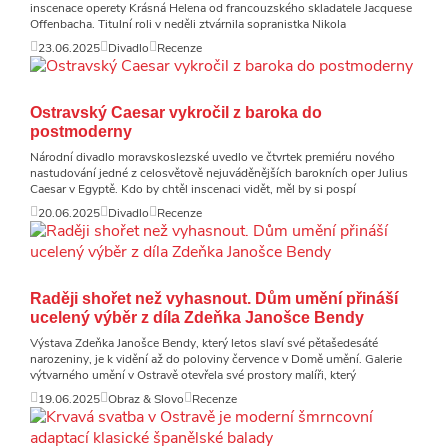
inscenace operety Krásná Helena od francouzského skladatele Jacquese
Offenbacha. Titulní roli v neděli ztvárnila sopranistka Nikola
23.06.2025
Divadlo
Recenze
Ostravský Caesar vykročil z baroka do
postmoderny
Národní divadlo moravskoslezské uvedlo ve čtvrtek premiéru nového
nastudování jedné z celosvětově nejuváděnějších barokních oper Julius
Caesar v Egyptě. Kdo by chtěl inscenaci vidět, měl by si pospí
20.06.2025
Divadlo
Recenze
Raději shořet než vyhasnout. Dům umění přináší
ucelený výběr z díla Zdeňka Janošce Bendy
Výstava Zdeňka Janošce Bendy, který letos slaví své pětašedesáté
narozeniny, je k vidění až do poloviny července v Domě umění. Galerie
výtvarného umění v Ostravě otevřela své prostory malíři, který
19.06.2025
Obraz & Slovo
Recenze