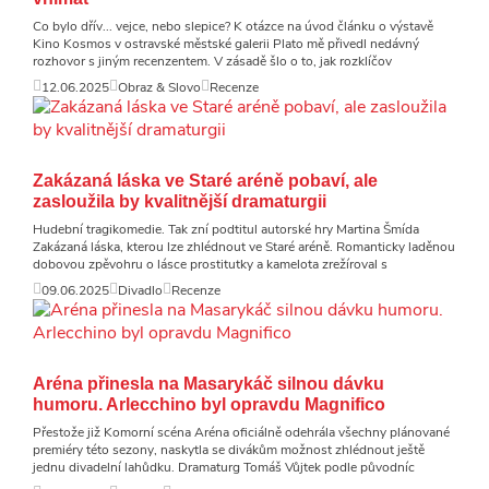
Co bylo dřív... vejce, nebo slepice? K otázce na úvod článku o výstavě
Kino Kosmos v ostravské městské galerii Plato mě přivedl nedávný
rozhovor s jiným recenzentem. V zásadě šlo o to, jak rozklíčov
12.06.2025
Obraz & Slovo
Recenze
Zakázaná láska ve Staré aréně pobaví, ale
zasloužila by kvalitnější dramaturgii
Hudební tragikomedie. Tak zní podtitul autorské hry Martina Šmída
Zakázaná láska, kterou lze zhlédnout ve Staré aréně. Romanticky laděnou
dobovou zpěvohru o lásce prostitutky a kamelota zrežíroval s
09.06.2025
Divadlo
Recenze
Aréna přinesla na Masarykáč silnou dávku
humoru. Arlecchino byl opravdu Magnifico
Přestože již Komorní scéna Aréna oficiálně odehrála všechny plánované
premiéry této sezony, naskytla se divákům možnost zhlédnout ještě
jednu divadelní lahůdku. Dramaturg Tomáš Vůjtek podle původníc