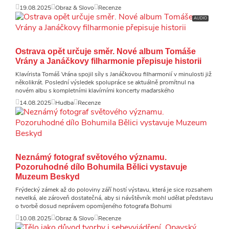
19.08.2025
Obraz & Slovo
Recenze
AUDIO
Ostrava opět určuje směr. Nové album Tomáše
Vrány a Janáčkovy filharmonie přepisuje historii
Klavírista Tomáš Vrána spojil síly s Janáčkovou filharmonií v minulosti již
několikrát. Poslední výsledek spolupráce se aktuálně promítnul na
novém albu s kompletními klavírními koncerty maďarského
14.08.2025
Hudba
Recenze
Neznámý fotograf světového významu.
Pozoruhodné dílo Bohumila Bělici vystavuje
Muzeum Beskyd
Frýdecký zámek až do poloviny září hostí výstavu, která je sice rozsahem
nevelká, ale zároveň dostatečná, aby si návštěvník mohl udělat představu
o tvorbě dosud neprávem opomíjeného fotografa Bohumi
10.08.2025
Obraz & Slovo
Recenze