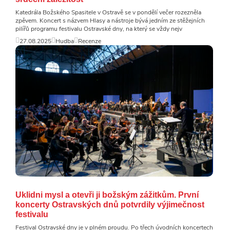
Katedrála Božského Spasitele v Ostravě se v pondělí večer rozezněla
zpěvem. Koncert s názvem Hlasy a nástroje bývá jedním ze stěžejních
pilířů programu festivalu Ostravské dny, na který se vždy nejv
27.08.2025
Hudba
Recenze
Uklidni mysl a otevři ji božským zážitkům. První
koncerty Ostravských dnů potvrdily výjimečnost
festivalu
Festival Ostravské dny je v plném proudu. Po třech úvodních koncertech