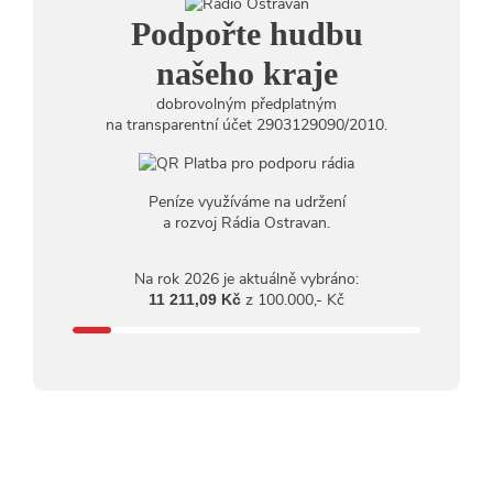
21.07.2026
20:09
Na Novou Osmičku míří Bára Zmeková Trio. Výrazná
Podpořte hudbu
osobnost české alternativní scény zahraje ve Frýdku-Místku
14:01
Hostem živého vysílání Rádia Ostravan bude herec
našeho kraje
Dušan Urban
dobrovolným předplatným
na transparentní účet 2903129090/2010.
Peníze využíváme na udržení
a rozvoj Rádia Ostravan.
Na rok 2026 je aktuálně vybráno:
z 100.000,- Kč
11 211,09 Kč