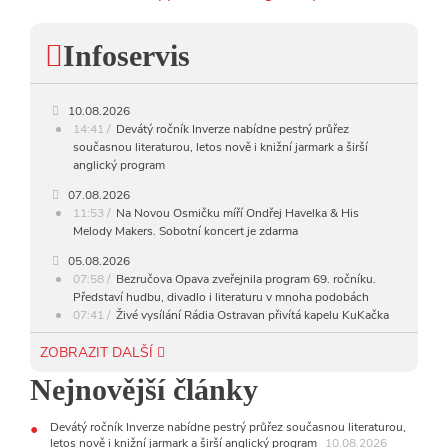
Infoservis
10.08.2026
14:41
Devátý ročník Inverze nabídne pestrý průřez
současnou literaturou, letos nově i knižní jarmark a širší
anglický program
07.08.2026
11:53
Na Novou Osmičku míří Ondřej Havelka & His
Melody Makers. Sobotní koncert je zdarma
05.08.2026
07:58
Bezručova Opava zveřejnila program 69. ročníku.
Představí hudbu, divadlo i literaturu v mnoha podobách
07:41
Živé vysílání Rádia Ostravan přivítá kapelu KuKačka
Band
VIDEO
ZOBRAZIT DALŠÍ
04.08.2026
Nejnovější články
21:17
David Koller se vrací, tentokrát zahraje v Nové
Osmičce
Devátý ročník Inverze nabídne pestrý průřez současnou literaturou,
03.08.2026
letos nově i knižní jarmark a širší anglický program
10.08.2026
12:45
Plachetka, Katta i světové projekty. Do zahájení