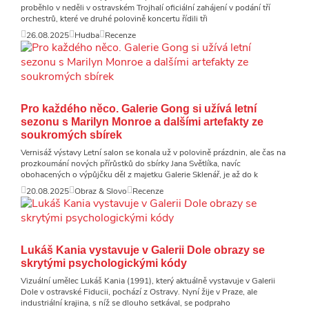
proběhlo v neděli v ostravském Trojhalí oficiální zahájení v podání tří
orchestrů, které ve druhé polovině koncertu řídili tři
26.08.2025
Hudba
Recenze
Pro každého něco. Galerie Gong si užívá letní
sezonu s Marilyn Monroe a dalšími artefakty ze
soukromých sbírek
Vernisáž výstavy Letní salon se konala už v polovině prázdnin, ale čas na
prozkoumání nových přírůstků do sbírky Jana Světlíka, navíc
obohacených o výpůjčku děl z majetku Galerie Sklenář, je až do k
20.08.2025
Obraz & Slovo
Recenze
Lukáš Kania vystavuje v Galerii Dole obrazy se
skrytými psychologickými kódy
Vizuální umělec Lukáš Kania (1991), který aktuálně vystavuje v Galerii
Dole v ostravské Fiducii, pochází z Ostravy. Nyní žije v Praze, ale
industriální krajina, s níž se dlouho setkával, se podpraho