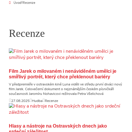
Úvod
Recenze
Recenze
Film Jarek o milovaném i nenáviděném umělci je
smířlivý portrét, který chce překlenout bariéry
V předpremiéře v ostravském kině Luna viděli ve středu první diváci nový
film Jarek. Celovečerní dokument o nejznámějším českém písničkáři
současnosti Jaromíru Nohavicovi režírovala Petra Všelichová
27.08.2025
Hudba
Recenze
Hlasy a nástroje na Ostravských dnech jako
srdeční záležitost