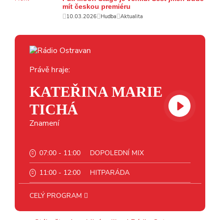
mít českou premiéru
10.03.2026
Hudba
Aktualita
Právě hraje:
KATEŘINA MARIE
TICHÁ
Znamení
07:00 - 11:00
DOPOLEDNÍ MIX
11:00 - 12:00
HITPARÁDA
12:00 - 13:00
JAZZ
CELÝ PROGRAM
13:00 - 14:00
BLUES