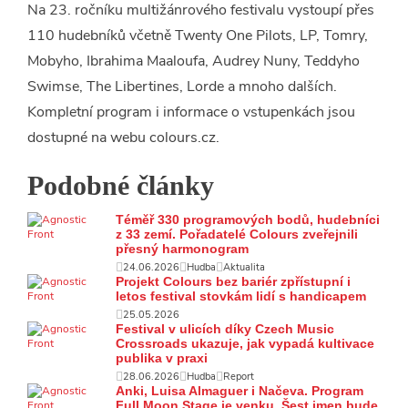
Na 23. ročníku multižánrového festivalu vystoupí přes
110 hudebníků včetně Twenty One Pilots, LP, Tomry,
Mobyho, Ibrahima Maaloufa, Audrey Nuny, Teddyho
Swimse, The Libertines, Lorde a mnoho dalších.
Kompletní program i informace o vstupenkách jsou
dostupné na webu colours.cz.
Podobné články
Téměř 330 programových bodů, hudebníci
z 33 zemí. Pořadatelé Colours zveřejnili
přesný harmonogram
24.06.2026
Hudba
Aktualita
Projekt Colours bez bariér zpřístupní i
letos festival stovkám lidí s handicapem
25.05.2026
Festival v ulicích díky Czech Music
Crossroads ukazuje, jak vypadá kultivace
publika v praxi
28.06.2026
Hudba
Report
Anki, Luisa Almaguer i Načeva. Program
Full Moon Stage je venku. Šest jmen bude