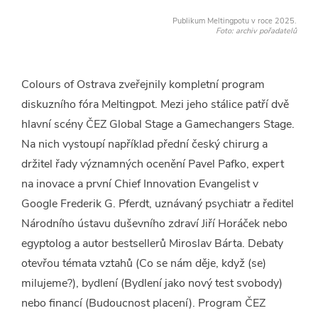
Publikum Meltingpotu v roce 2025.
Foto: archiv pořadatelů
Colours of Ostrava zveřejnily kompletní program
diskuzního fóra Meltingpot. Mezi jeho stálice patří dvě
hlavní scény ČEZ Global Stage a Gamechangers Stage.
Na nich vystoupí například přední český chirurg a
držitel řady významných ocenění Pavel Pafko, expert
na inovace a první Chief Innovation Evangelist v
Google Frederik G. Pferdt, uznávaný psychiatr a ředitel
Národního ústavu duševního zdraví Jiří Horáček nebo
egyptolog a autor bestsellerů Miroslav Bárta. Debaty
otevřou témata vztahů (Co se nám děje, když (se)
milujeme?), bydlení (Bydlení jako nový test svobody)
nebo financí (Budoucnost placení). Program ČEZ