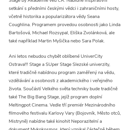
Stage by Akademie věd ČR. Nabídne inspirativní
setkání s předními českými vědci i zahraničními hosty,
včetně historika a popularizátora vědy Seana
Coughlina. Programem provedou osobnosti jako Linda
Bartošová, Michael Rozsypal, Eliška Zvolánková, ale
také například Martin Myšička nebo Sara Polak.
Ani letos nebudou chybět oblíbené UniverCity
Ostrava!!! Stage a SUper Stage Slezské univerzity,
které tradičně nabídnou program zaměřený na vědu,
vzdělávání a osobnosti z akademického i veřejného
života. Součástí Velkého světa techniky bude tradičně
také The Big Bang Stage, jejíž program doplní
Meltingpot Cinema. Vedle tří premiér Mezinárodního
filmového festivalu Karlovy Vary (Bojovník, Město otců,
Mistryně) nabídne také kinohit Neporazitelní a
dokument Mykokosmos, který vznikal částečně během