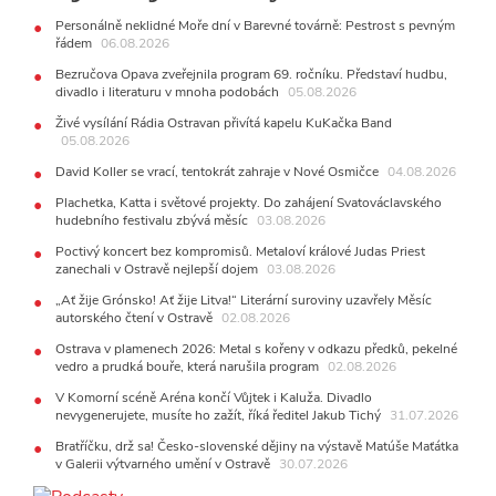
Od zapomenutých baterek až po kuriózní krádež kláves
Personálně neklidné Moře dní v Barevné továrně: Pestrost s pevným
AUDIO
řádem
06.08.2026
28.07.2026
Bezručova Opava zveřejnila program 69. ročníku. Představí hudbu,
15:51
Koncert legendárních Judas Priest se blíží. Zbývá
divadlo i literaturu v mnoha podobách
05.08.2026
jen několik desítek posledních vstupenek
Živé vysílání Rádia Ostravan přivítá kapelu KuKačka Band
05.08.2026
27.07.2026
20:44
Zemřela ostravská baletka Vlasta Pavelcová,
David Koller se vrací, tentokrát zahraje v Nové Osmičce
04.08.2026
držitelka Ceny Thálie za celoživotní mistrovství
10:06
Ladná Čeladná nabídne Olympic, Langerovou i
Plachetka, Katta i světové projekty. Do zahájení Svatováclavského
hudebního festivalu zbývá měsíc
Kirschner, návštěvníci nově zaplatí už jen pomocí čipů
03.08.2026
Poctivý koncert bez kompromisů. Metaloví králové Judas Priest
24.07.2026
zanechali v Ostravě nejlepší dojem
03.08.2026
17:06
Zpěvačka Tanja vydala nové EP Plamen
VIDEO
„Ať žije Grónsko! Ať žije Litva!“ Literární suroviny uzavřely Měsíc
22.07.2026
autorského čtení v Ostravě
02.08.2026
10:02
Kapela Midnight v Rádiu Ostravan: Od minulého
roku jsme upgradovali naši show
Ostrava v plamenech 2026: Metal s kořeny v odkazu předků, pekelné
AUDIO
vedro a prudká bouře, která narušila program
02.08.2026
21.07.2026
V Komorní scéně Aréna končí Vůjtek i Kaluža. Divadlo
20:09
Na Novou Osmičku míří Bára Zmeková Trio. Výrazná
nevygenerujete, musíte ho zažít, říká ředitel Jakub Tichý
31.07.2026
osobnost české alternativní scény zahraje ve Frýdku-Místku
14:01
Hostem živého vysílání Rádia Ostravan bude herec
Bratříčku, drž sa! Česko-slovenské dějiny na výstavě Matúše Maťátka
Dušan Urban
v Galerii výtvarného umění v Ostravě
30.07.2026
20.07.2026