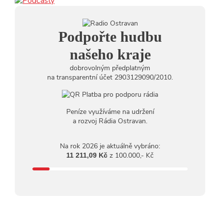
10:03
Štěrkovna Open Music: Klubová scéna na festivalu
nabídne Krhuta i Beatles
18.07.2026
Podpořte hudbu
13:38
Pimprléto promění areál Divadla loutek Ostrava v
letní centrum umění, tvoření a sousedských setkání
našeho kraje
dobrovolným předplatným
na transparentní účet 2903129090/2010.
Peníze využíváme na udržení
a rozvoj Rádia Ostravan.
Na rok 2026 je aktuálně vybráno:
z 100.000,- Kč
11 211,09 Kč