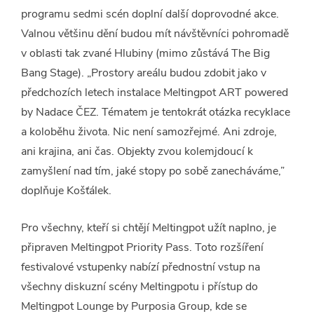
programu sedmi scén doplní další doprovodné akce.
Valnou většinu dění budou mít návštěvníci pohromadě
v oblasti tak zvané Hlubiny (mimo zůstává The Big
Bang Stage). „Prostory areálu budou zdobit jako v
předchozích letech instalace Meltingpot ART powered
by Nadace ČEZ. Tématem je tentokrát otázka recyklace
a koloběhu života. Nic není samozřejmé. Ani zdroje,
ani krajina, ani čas. Objekty zvou kolemjdoucí k
zamyšlení nad tím, jaké stopy po sobě zanecháváme,”
doplňuje Košťálek.
Pro všechny, kteří si chtějí Meltingpot užít naplno, je
připraven Meltingpot Priority Pass. Toto rozšíření
festivalové vstupenky nabízí přednostní vstup na
všechny diskuzní scény Meltingpotu i přístup do
Meltingpot Lounge by Purposia Group, kde se