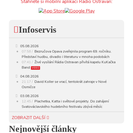
Stáhněte si mobilní aplikaci Rádio Ostravan:
14:00 - 15:00
FOLK
15:00 - 16:00
POP STARS
Infoservis
16:00 - 17:00
HARD AND HEAVY CLASSIC
HARD AND HEAVY
17:00 - 18:00
05.08.2026
CROSSOVER
07:58
Bezručova Opava zveřejnila program 69. ročníku.
Představí hudbu, divadlo i literaturu v mnoha podobách
18:00 - 20:00
INDEPENDENT
07:41
Živé vysílání Rádia Ostravan přivítá kapelu KuKačka
Band
VIDEO
20:00 - 23:00
VEČERNÍ MIX
04.08.2026
21:17
David Koller se vrací, tentokrát zahraje v Nové
23:00 - 00:00
POTICHU
Osmičce
03.08.2026
12:45
Plachetka, Katta i světové projekty. Do zahájení
Svatováclavského hudebního festivalu zbývá měsíc
29.07.2026
ZOBRAZIT DALŠÍ
11:00
Do Ostravy se vrací britští Modestep, vystoupí v
Nejnovější články
listopadu v klubu Barrák
VIDEO
10:33
Úsměvné historky ze života ostravské kapely Verše: