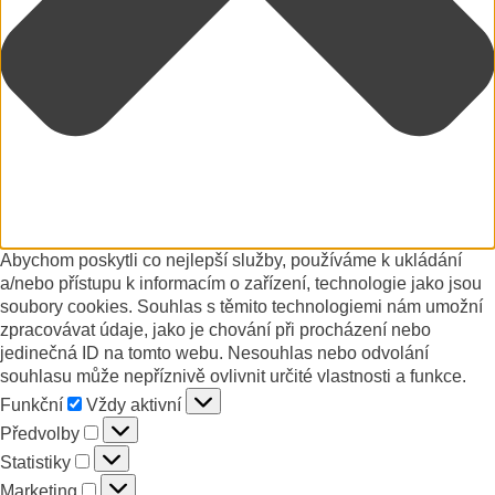
Abychom poskytli co nejlepší služby, používáme k ukládání
a/nebo přístupu k informacím o zařízení, technologie jako jsou
soubory cookies. Souhlas s těmito technologiemi nám umožní
zpracovávat údaje, jako je chování při procházení nebo
jedinečná ID na tomto webu. Nesouhlas nebo odvolání
souhlasu může nepříznivě ovlivnit určité vlastnosti a funkce.
Funkční
Funkční
Vždy aktivní
Předvolby
Předvolby
Statistiky
Statistiky
Marketing
Marketing