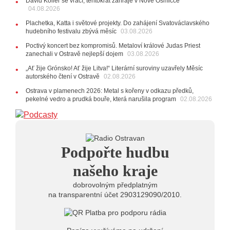
David Koller se vrací, tentokrát zahraje v Nové Osmičce
10:06
Ladná Čeladná nabídne Olympic, Langerovou i
04.08.2026
Kirschner, návštěvníci nově zaplatí už jen pomocí čipů
Plachetka, Katta i světové projekty. Do zahájení Svatováclavského
24.07.2026
hudebního festivalu zbývá měsíc
03.08.2026
17:06
Zpěvačka Tanja vydala nové EP Plamen
VIDEO
Poctivý koncert bez kompromisů. Metaloví králové Judas Priest
22.07.2026
zanechali v Ostravě nejlepší dojem
03.08.2026
10:02
Kapela Midnight v Rádiu Ostravan: Od minulého
„Ať žije Grónsko! Ať žije Litva!“ Literární suroviny uzavřely Měsíc
roku jsme upgradovali naši show
AUDIO
autorského čtení v Ostravě
02.08.2026
21.07.2026
Ostrava v plamenech 2026: Metal s kořeny v odkazu předků,
20:09
Na Novou Osmičku míří Bára Zmeková Trio.
pekelné vedro a prudká bouře, která narušila program
02.08.2026
Výrazná osobnost české alternativní scény zahraje ve
Frýdku-Místku
14:01
Hostem živého vysílání Rádia Ostravan bude
herec Dušan Urban
20.07.2026
Podpořte hudbu
10:03
Štěrkovna Open Music: Klubová scéna na festivalu
nabídne Krhuta i Beatles
našeho kraje
dobrovolným předplatným
na transparentní účet 2903129090/2010.