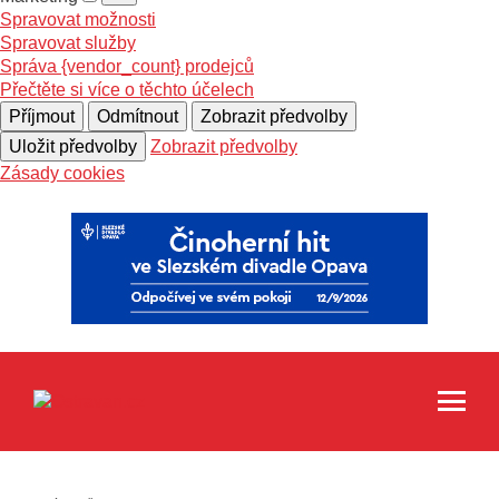
Spravovat možnosti
Spravovat služby
Správa {vendor_count} prodejců
Přečtěte si více o těchto účelech
Příjmout
Odmítnout
Zobrazit předvolby
Uložit předvolby
Zobrazit předvolby
Zásady cookies