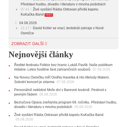
Představí hudbu, divadlo i literaturu v mnoha podobách
07:41
Živé vysílání Rádia Ostravan přivítá kapelu
KuKačka Band
VIDEO
04.08.2026
21:17
David Koller se vrací, tentokrát zahraje v Nové
Osmičce
03.08.2026
ZOBRAZIT DALŠÍ
12:45
Plachetka, Katta i světové projekty. Do zahájení
Nejnovější články
Svatováclavského hudebního festivalu zbývá měsíc
29.07.2026
Ředitel festivalu Folklor bez hranic Lukáš Pavlík: Naše publikum
11:00
Do Ostravy se vrací britští Modestep, vystoupí v
mládne. Letos hostíme šest zahraničních souborů
07.08.2026
listopadu v klubu Barrák
VIDEO
10:33
Úsměvné historky ze života ostravské kapely
Na Novou Osmičku míří Ondřej Havelka & His Melody Makers.
Verše: Od zapomenutých baterek až po kuriózní krádež
Sobotní koncert je zdarma
07.08.2026
kláves
AUDIO
Personálně neklidné Moře dní v Barevné továrně: Pestrost s
pevným řádem
28.07.2026
06.08.2026
15:51
Koncert legendárních Judas Priest se blíží. Zbývá
Bezručova Opava zveřejnila program 69. ročníku. Představí hudbu,
jen několik desítek posledních vstupenek
divadlo i literaturu v mnoha podobách
05.08.2026
27.07.2026
Živé vysílání Rádia Ostravan přivítá kapelu KuKačka Band
20:44
Zemřela ostravská baletka Vlasta Pavelcová,
05.08.2026
držitelka Ceny Thálie za celoživotní mistrovství