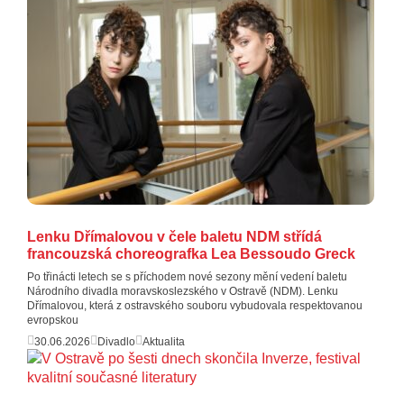
Lenku Dřímalovou v čele baletu NDM střídá
francouzská choreografka Lea Bessoudo Greck
Po třinácti letech se s příchodem nové sezony mění vedení baletu
Národního divadla moravskoslezského v Ostravě (NDM). Lenku
Dřímalovou, která z ostravského souboru vybudovala respektovanou
evropskou
30.06.2026
Divadlo
Aktualita