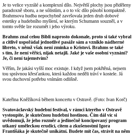
Je to velice vyzrálé a komplexní dílo. Největší plochy jsou přiděleny
paradoxně sboru, a ne sólistům, a o to víc dílo působí kompaktně.
Brahmsova hudba nepochybně završovala jeden druh dobové
estetiky a hudebního myšlení, se kterým Schumann souzněl, a v
tomto světle lze rozumět i jeho výroku.
Brahms znal celou Bibli naprosto dokonale, proto si také vybral
a citlivě uspořádal jednotlivé pasáže sám a vzniklo nádherné
libreto, v němž však není zmínka o Kristovi. Brahms se také
s tím, že není věřící, nijak netajil. Jaké je vaše osobní vyznání?
Je, či není tajemstvím?
Věřím, že jakási vyšší moc existuje. I když jsem pokřtěná, nejsem
tou správnou křesťankou, která každou neděli tráví v kostele. Já
svou duchovní potřebu vnímám odlišně.
Kateřina Kněžíková během koncertu v Ostravě. (Foto: Ivan Korč)
Svatováclavský hudební festival, v rámci kterého v Ostravě
vystoupíte, je skutečnou hudební hostinou. Čím dál víc si
uvědomuji, že jeho rozměr a jedinečně koncipovaný program
utkaný uměleckou erudicí, citem a zkušenostmi Igora
Františáka je skutečně unikátní. Budete mít čas, strávit na něm