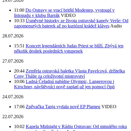
29.07.2026
11:00
Do Ostravy se vrací britští Modestep, vystoupí v
listopadu v klubu Barrák
VIDEO
10:33
Úsměvné historky ze života ostravské kapely Verše: Od
zapomenutých baterek až po kuriózní krádež kláves
Audio
28.07.2026
15:51
Koncert legendárních Judas Priest se blíží. Zbývá jen
několik desítek posledních vstupenek
27.07.2026
20:44
Zemřela ostravská baletka Vlasta Pavelcová, držitelka
Ceny Thálie za celoživotní mistrovství
10:06
Ladná Čeladná nabídne Olympic, Langerovou i
Kirschner, návštěvníci nově zaplatí už jen pomocí čipů
24.07.2026
17:06
Zpěvačka Tanja vydala nové EP Plamen
VIDEO
22.07.2026
10:02
Kapela Midnight v Rádiu Ostravan: Od minulého roku