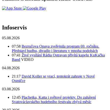
Infoservis
05.08.2026
07:58
Bezručova Opava zveřejnila program 69. ročníku.
Představí hudbu, divadlo i literaturu v mnoha podobách
07:41
Živé vysílání Rádia Ostravan přivítá kapelu KuKačka
Band
VIDEO
04.08.2026
21:17
David Koller se vrací, tentokrát zahraje v Nové
Osmičce
03.08.2026
12:45
Plachetka, Katta i světové projekty. Do zahájení
Svatováclavského hudebního festivalu zbývá měsíc