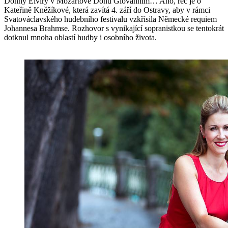
Donny Elvíry v Mozartově Donu Giovannim… Ano, řeč je o
Kateřině Kněžíkové, která zavítá 4. září do Ostravy, aby v rámci
Svatováclavského hudebního festivalu vzkřísila Německé requiem
Johannesa Brahmse. Rozhovor s vynikající sopranistkou se tentokrát
dotknul mnoha oblastí hudby i osobního života.