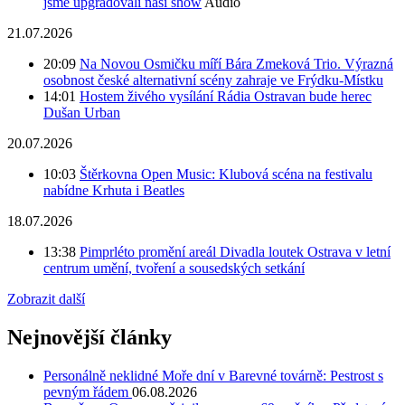
jsme upgradovali naši show
Audio
21.07.2026
20:09
Na Novou Osmičku míří Bára Zmeková Trio. Výrazná
osobnost české alternativní scény zahraje ve Frýdku-Místku
14:01
Hostem živého vysílání Rádia Ostravan bude herec
Dušan Urban
20.07.2026
10:03
Štěrkovna Open Music: Klubová scéna na festivalu
nabídne Krhuta i Beatles
18.07.2026
13:38
Pimprléto promění areál Divadla loutek Ostrava v letní
centrum umění, tvoření a sousedských setkání
Zobrazit další
Nejnovější články
Personálně neklidné Moře dní v Barevné továrně: Pestrost s
pevným řádem
06.08.2026