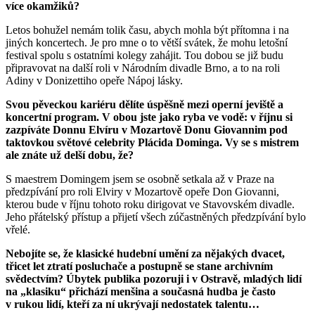
více okamžiků?
Letos bohužel nemám tolik času, abych mohla být přítomna i na
jiných koncertech. Je pro mne o to větší svátek, že mohu letošní
festival spolu s ostatními kolegy zahájit. Tou dobou se již budu
připravovat na další roli v Národním divadle Brno, a to na roli
Adiny v Donizettiho opeře Nápoj lásky.
Svou pěveckou kariéru dělíte úspěšně mezi operní jeviště a
koncertní program. V obou jste jako ryba ve vodě: v říjnu si
zazpíváte Donnu Elvíru v Mozartově Donu Giovannim pod
taktovkou světové celebrity Plácida Dominga. Vy se s mistrem
ale znáte už delší dobu, že?
S maestrem Domingem jsem se osobně setkala až v Praze na
předzpívání pro roli Elviry v Mozartově opeře Don Giovanni,
kterou bude v říjnu tohoto roku dirigovat ve Stavovském divadle.
Jeho přátelský přístup a přijetí všech zúčastněných předzpívání bylo
vřelé.
Nebojíte se, že klasické hudební umění za nějakých dvacet,
třicet let ztratí posluchače a postupně se stane archivním
svědectvím? Úbytek publika pozoruji i v Ostravě, mladých lidí
na „klasiku“ přichází menšina a současná hudba je často
v rukou lidí, kteří za ní ukrývají nedostatek talentu…