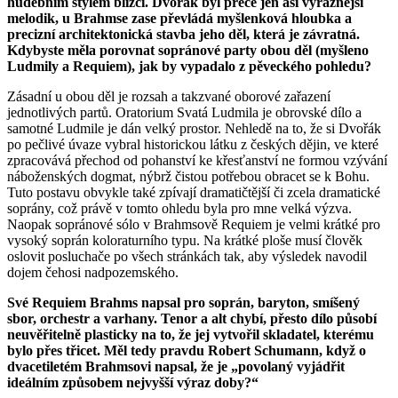
hudebním stylem blízcí. Dvořák byl přece jen asi výraznější
melodik, u Brahmse zase převládá myšlenková hloubka a
precizní architektonická stavba jeho děl, která je závratná.
Kdybyste měla porovnat sopránové party obou děl (myšleno
Ludmily a Requiem), jak by vypadalo z pěveckého pohledu?
Zásadní u obou děl je rozsah a takzvané oborové zařazení
jednotlivých partů. Oratorium Svatá Ludmila je obrovské dílo a
samotné Ludmile je dán velký prostor. Nehledě na to, že si Dvořák
po pečlivé úvaze vybral historickou látku z českých dějin, ve které
zpracovává přechod od pohanství ke křesťanství ne formou vzývání
náboženských dogmat, nýbrž čistou potřebou obracet se k Bohu.
Tuto postavu obvykle také zpívají dramatičtější či zcela dramatické
soprány, což právě v tomto ohledu byla pro mne velká výzva.
Naopak sopránové sólo v Brahmsově Requiem je velmi krátké pro
vysoký soprán koloraturního typu. Na krátké ploše musí člověk
oslovit posluchače po všech stránkách tak, aby výsledek navodil
dojem čehosi nadpozemského.
Své Requiem Brahms napsal pro soprán, baryton, smíšený
sbor, orchestr a varhany. Tenor a alt chybí, přesto dílo působí
neuvěřitelně plasticky na to, že jej vytvořil skladatel, kterému
bylo přes třicet. Měl tedy pravdu Robert Schumann, když o
dvacetiletém Brahmsovi napsal, že je „povolaný vyjádřit
ideálním způsobem nejvyšší výraz doby?“