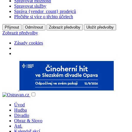
Spravovat možnosti
Spravovat služby
Správa {vendor_count} prodejců
Přečtěte si více o těchto účelech
Příjmout
Odmítnout
Zobrazit předvolby
Uložit předvolby
Zobrazit předvolby
Zásady cookies
Úvod
Hudba
Divadlo
Obraz & Slovo
Atd.
Kalendař akcí