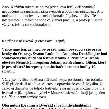
Ano. Každým rokem se objeví jeden, dva lidé, kteří vynikají
neobyčejným zapálením, připraveností a poctivým přístupem. A to
mně samotnou uchvátí víc než dokonalé tóny bez oduševnělé
interpretace. Umělec na sobě celý život pracuje, a proto je vlastně
vždy co řešit a co zdokonalovat.
Kateřina Kněžíková. (Foto: Pavel Hejný)
Velice mne těší, že hned po prázdninách povedou vaše první
kroky do Ostravy. Svatou Ludmilou Antonína Dvořáka jste loni
Svatováclavský hudební festival uzamkla. Nyní jej 4. srpna
otevřete Německým requiem Johannese Brahmse. Dílem, které
je pro některé interprety i posluchače korunou hudby 19.
století…
Vždy jsem velice potěšena a šťastná, když po skončeném ročníku
SHF přijde další nabídka. A letos je opravdu skvostná. Myslím, že
celková dramaturgie tohoto festivalu je na nejvyšší možné úrovni a
festival se již naplno zabydlel v Moravskoslezském kraji jako jeden
z pilířů hudební sezóny roku.
Oba autoři (Brahms a Dvořák) si byli individualitami i