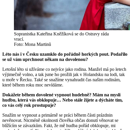
Sopranistka Kateřina Kněžíková se do Ostravy ráda
vrací.
Foto: Mona Martinů
Léto nás i v Česku uzamklo do pořádně horkých pout. Podařilo
se už vám uprchnout někam na dovolenou?
Letošní léto si užíváme co nejvíce jako rodina. Manžel má po letech
výjimečně volno, a tak jsme ho prožili jak v Holandsku na lodi, tak
u moře v Řecku. Také se snažíme vynahradit čas našim rodinám,
které během roku moc nevídáme.
Dokážete během dovolené vypnout hudebně? Mám na mysli
hudbu, která vás obklopuje… Nebo stále žijete a dýcháte tím,
co vás celý rok prostupuje?
Snažím se vypnout a primárně se práci během části prázdnin
nevěnovat. Nicméně okolnosti člověka občas donutí věnovat se
blížícím se závazkům. Fakt, že mě hudba pořád obklopuje, mi