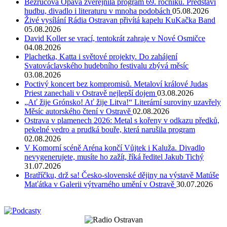
Bezručova Opava zveřejnila program 69. ročníku. Představí
hudbu, divadlo i literaturu v mnoha podobách
05.08.2026
Živé vysílání Rádia Ostravan přivítá kapelu KuKačka Band
05.08.2026
David Koller se vrací, tentokrát zahraje v Nové Osmičce
04.08.2026
Plachetka, Katta i světové projekty. Do zahájení
Svatováclavského hudebního festivalu zbývá měsíc
03.08.2026
Poctivý koncert bez kompromisů. Metaloví králové Judas
Priest zanechali v Ostravě nejlepší dojem
03.08.2026
„Ať žije Grónsko! Ať žije Litva!“ Literární suroviny uzavřely
Měsíc autorského čtení v Ostravě
02.08.2026
Ostrava v plamenech 2026: Metal s kořeny v odkazu předků,
pekelné vedro a prudká bouře, která narušila program
02.08.2026
V Komorní scéně Aréna končí Vůjtek i Kaluža. Divadlo
nevygenerujete, musíte ho zažít, říká ředitel Jakub Tichý
31.07.2026
Bratříčku, drž sa! Česko-slovenské dějiny na výstavě Matúše
Maťátka v Galerii výtvarného umění v Ostravě
30.07.2026