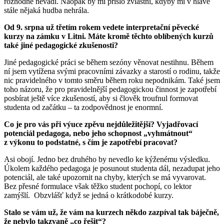
rozhodně nevadí. Naopak by mi přišlo zvláštní, kdyby mi v hlavě
stále nějaká hudba nehrála.
Od 9. srpna už třetím rokem vedete interpretační pěvecké
kurzy na zámku v Litni. Máte kromě těchto oblíbených kurzů
také jiné pedagogické zkušenosti?
Jiné pedagogické práci se během sezóny věnovat nestihnu. Během
ní jsem vytížena svými pracovními závazky a starostí o rodinu, takže
nic pravidelného v tomto směru během roku nepodnikám. Také jsem
toho názoru, že pro pravidelnější pedagogickou činnost je zapotřebí
posbírat ještě více zkušeností, aby si člověk troufnul formovat
studenta od začátku – ta zodpovědnost je enormní.
Co je pro vás při výuce zpěvu nejdůležitější? Vyjadřovací
potenciál pedagoga, nebo jeho schopnost „vyhmátnout“
z výkonu to podstatné, s čím je zapotřebí pracovat?
Asi obojí. Jedno bez druhého by nevedlo ke kýženému výsledku.
Úkolem každého pedagoga je posunout studenta dál, nezadupat jeho
potenciál, ale také upozornit na chyby, kterých se má vyvarovat.
Bez přesné formulace však těžko student pochopí, co lektor
zamýšlí. Obzvlášť když se jedná o krátkodobé kurzy.
Stalo se vám už, že vám na kurzech někdo zazpíval tak báječně,
že nebylo takzvaně „co řešit“?