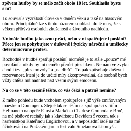
zpěvem hudby by se mělo začít okolo 18 let. Souhlasila byste
s ní?
To souvisí s vyzrálostí člověka v daném věku a také na hlasovém
oboru. Principiálně lze s tímto názorem souhlasit do té míry, že s
věkem přibývá osobních zkušeností a životního nadhledu.
Vnímáte hudbu jako svou práci, nebo v ní spatřujete i poslání?
Přece jen se pohybujete v duševně i fyzicky náročné a umělecky
determinované profesi.
Rozhodně v hudbě spatřuji poslání, nicméně je to stále „pouze“ mé
povolání a nikdy by mi nemělo přerůst přes hlavu. Nemám ve zvyku
chodit tzv. „přes mrtvoly“ a „na dřeň“. To pak způsobuje duševní
rozervanost, která je do určité míry akceptovatelná, ale osobně bych
vždy chtěla mít nadhled nad všemi svými emocemi.
Na co se v této sezóně těšíte, co vás čeká a patrně nemine?
Z mého pohledu bude vrcholem spolupráce s již výše zmiňovaným
maestrem Domingem. Stejně tak se těším na spolupráci s Jiřím
Heřmanem na opeře Faust a Markétka Charlese Gounoda v Brně,
na mé písňové recitály jak s klavíristou Davidem Švecem, tak s
harfenistkou Kateřinou Englichovou, a v neposlední řadě na mé
účinkování na Pražském jaru a festivalu Smetanova Litomyšl.