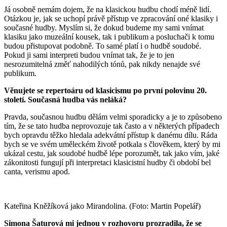
Já osobně nemám dojem, že na klasickou hudbu chodí méně lidí.
Otázkou je, jak se uchopí právě přístup ve zpracování oné klasiky i
současné hudby. Myslím si, že dokud budeme my sami vnímat
klasiku jako muzeální kousek, tak i publikum a posluchači k tomu
budou přistupovat podobně. To samé platí i o hudbě soudobé.
Pokud ji sami interpreti budou vnímat tak, že je to jen
nesrozumitelná změť nahodilých tónů, pak nikdy nenajde své
publikum.
Věnujete se repertoáru od klasicismu po první polovinu 20.
století. Současná hudba vás neláká?
Pravda, současnou hudbu dělám velmi sporadicky a je to způsobeno
tím, že se tato hudba neprovozuje tak často a v některých případech
bych opravdu těžko hledala adekvátní přístup k danému dílu. Ráda
bych se ve svém uměleckém životě potkala s člověkem, který by mi
ukázal cestu, jak soudobé hudbě lépe porozumět, tak jako vím, jaké
zákonitosti fungují při interpretaci klasicistní hudby či období bel
canta, verismu apod.
Kateřina Kněžíková jako Mirandolina. (Foto: Martin Popelář)
Simona Šaturová mi jednou v rozhovoru prozradila, že se