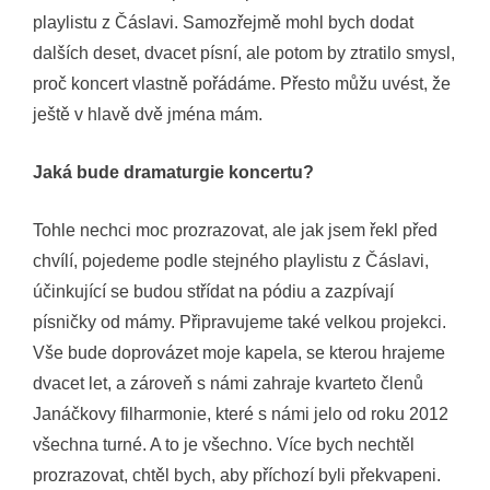
playlistu z Čáslavi. Samozřejmě mohl bych dodat
dalších deset, dvacet písní, ale potom by ztratilo smysl,
proč koncert vlastně pořádáme. Přesto můžu uvést, že
ještě v hlavě dvě jména mám.
Jaká bude dramaturgie koncertu?
Tohle nechci moc prozrazovat, ale jak jsem řekl před
chvílí, pojedeme podle stejného playlistu z Čáslavi,
účinkující se budou střídat na pódiu a zazpívají
písničky od mámy. Připravujeme také velkou projekci.
Vše bude doprovázet moje kapela, se kterou hrajeme
dvacet let, a zároveň s námi zahraje kvarteto členů
Janáčkovy filharmonie, které s námi jelo od roku 2012
všechna turné. A to je všechno. Více bych nechtěl
prozrazovat, chtěl bych, aby příchozí byli překvapeni.