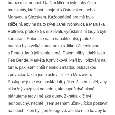
branži moc nenosí. Dalším klíčem bylo, aby šlo o
muzikanty, kteří jsou spojení s Ostravskem nebo
Moravou a Slezskem. Každopádně pro mě bylo
stěžejní, aby mi na to kývli Jarek Nohavica a Maruška
Rottrová, protože ti s ní zpívali, vyrůstali s ní tady a byli
kamarádi. Potom se na to nabalili další, protože
mamka byla velká kamarádka s Jitkou Zelenkovou,
s Petrou Janů jeli spolu turné. Potom přibyli další jako
Petr Bende, Markéta Konvičková, kteří byli přizváni na
turné, pak jsem chtěl nějakou mladou ostravskou
zpěvačku, takže jsem oslovil Elišku Mrázovou.
Postupně jsme vše poskládali, přičemž jsem chtěl, aby
si každý zazpíval ne jednu, ale aspoň dvě písně,
plánujeme tedy i nějaké duety. Zkrátka klíč byl
jednoduchý, nechtěl jsem seznam účinkujících postavit
na lidech, kteří byli jen kolegové, ale šlo mi o to, aby to