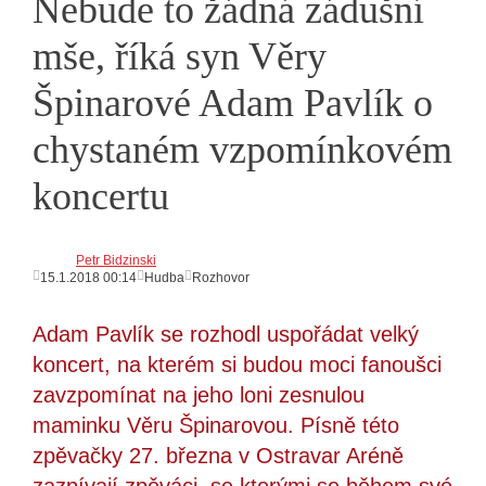
Nebude to žádná zádušní
mše, říká syn Věry
Špinarové Adam Pavlík o
chystaném vzpomínkovém
koncertu
Petr Bidzinski
15.1.2018 00:14
Hudba
Rozhovor
Adam Pavlík se rozhodl uspořádat velký
koncert, na kterém si budou moci fanoušci
zavzpomínat na jeho loni zesnulou
maminku Věru Špinarovou. Písně této
zpěvačky 27. března v Ostravar Aréně
zazpívají zpěváci, se kterými se během své