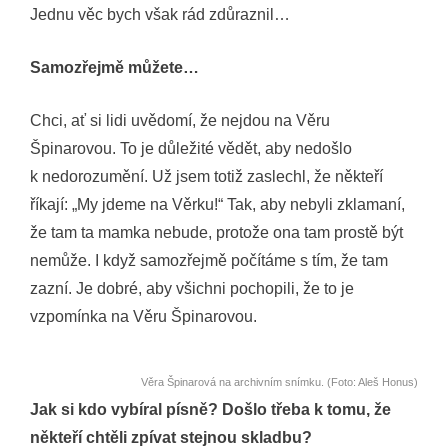
Jednu věc bych však rád zdůraznil…
Samozřejmě můžete…
Chci, ať si lidi uvědomí, že nejdou na Věru
Špinarovou. To je důležité vědět, aby nedošlo
k nedorozumění. Už jsem totiž zaslechl, že někteří
říkají: „My jdeme na Věrku!“ Tak, aby nebyli zklamaní,
že tam ta mamka nebude, protože ona tam prostě být
nemůže. I když samozřejmě počítáme s tím, že tam
zazní. Je dobré, aby všichni pochopili, že to je
vzpomínka na Věru Špinarovou.
Věra Špinarová na archivním snímku. (Foto: Aleš Honus)
Jak si kdo vybíral písně? Došlo třeba k tomu, že
někteří chtěli zpívat stejnou skladbu?