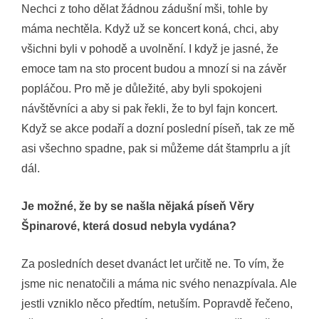
Nechci z toho dělat žádnou zádušní mši, tohle by
máma nechtěla. Když už se koncert koná, chci, aby
všichni byli v pohodě a uvolnění. I když je jasné, že
emoce tam na sto procent budou a mnozí si na závěr
popláčou. Pro mě je důležité, aby byli spokojeni
návštěvníci a aby si pak řekli, že to byl fajn koncert.
Když se akce podaří a dozní poslední píseň, tak ze mě
asi všechno spadne, pak si můžeme dát štamprlu a jít
dál.
Je možné, že by se našla nějaká píseň Věry
Špinarové, která dosud nebyla vydána?
Za posledních deset dvanáct let určitě ne. To vím, že
jsme nic nenatočili a máma nic svého nenazpívala. Ale
jestli vzniklo něco předtím, netuším. Popravdě řečeno,