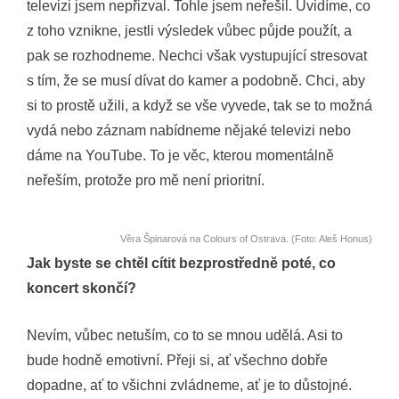
televizi jsem nepřizval. Tohle jsem neřešil. Uvidíme, co
z toho vznikne, jestli výsledek vůbec půjde použít, a
pak se rozhodneme. Nechci však vystupující stresovat
s tím, že se musí dívat do kamer a podobně. Chci, aby
si to prostě užili, a když se vše vyvede, tak se to možná
vydá nebo záznam nabídneme nějaké televizi nebo
dáme na YouTube. To je věc, kterou momentálně
neřeším, protože pro mě není prioritní.
Věra Špinarová na Colours of Ostrava. (Foto: Aleš Honus)
Jak byste se chtěl cítit bezprostředně poté, co
koncert skončí?
Nevím, vůbec netuším, co to se mnou udělá. Asi to
bude hodně emotivní. Přeji si, ať všechno dobře
dopadne, ať to všichni zvládneme, ať je to důstojné.