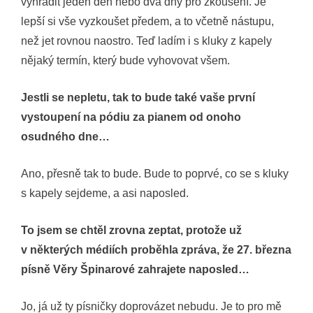
vyhradit jeden den nebo dva dny pro zkoušení. Je
lepší si vše vyzkoušet předem, a to včetně nástupu,
než jet rovnou naostro. Teď ladím i s kluky z kapely
nějaký termín, který bude vyhovovat všem.
Jestli se nepletu, tak to bude také vaše první
vystoupení na pódiu za pianem od onoho
osudného dne…
Ano, přesně tak to bude. Bude to poprvé, co se s kluky
s kapely sejdeme, a asi naposled.
To jsem se chtěl zrovna zeptat, protože už
v některých médiích proběhla zpráva, že 27. března
písně Věry Špinarové zahrajete naposled…
Jo, já už ty písničky doprovázet nebudu. Je to pro mě