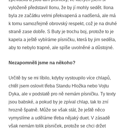
vyloženě představil Ilonu, že by jí mohly sedět. Ilona
byla ze začátku velmi překvapená a nadšená, ale má
k tomu samozřejmě obrovský respekt, což je na druhé
straně zase dobře. S Buty je trochu boj, protože to je
kapela a ještě vybíráme písničku, která by jim seděla,
aby to nebylo trapné, ale spíše uvolněné a důstojné.
Nezapomněli jsme na někoho?
Určitě by se mi líbilo, kdyby vystoupilo více chlapů,
chtěl jsem oslovit třeba Standu Hložka nebo Vojtu
Dyka, ale v podstatě pro ně nemám písničku. Ty texty
jsou babské, a pokud by je zpíval chlap, tak to zní
hrozně špatně. Může se však stát, že ještě něco
vymyslíme a uděláme třeba nějaký duet. V zásadě
však nemám tolik písniček, protože se chci držet