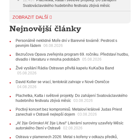
Svatováclavského hudebního festivalu zbývá měsíc
29.07.2026
ZOBRAZIT DALŠÍ
11:00
Do Ostravy se vrací britští Modestep, vystoupí v
Nejnovější články
listopadu v klubu Barrák
VIDEO
10:33
Úsměvné historky ze života ostravské kapely
Verše: Od zapomenutých baterek až po kuriózní krádež
Personálně neklidné Moře dní v Barevné továrně: Pestrost s
kláves
AUDIO
pevným řádem
06.08.2026
28.07.2026
Bezručova Opava zveřejnila program 69. ročníku. Představí hudbu,
15:51
Koncert legendárních Judas Priest se blíží. Zbývá
divadlo i literaturu v mnoha podobách
05.08.2026
jen několik desítek posledních vstupenek
Živé vysílání Rádia Ostravan přivítá kapelu KuKačka Band
05.08.2026
27.07.2026
20:44
Zemřela ostravská baletka Vlasta Pavelcová,
David Koller se vrací, tentokrát zahraje v Nové Osmičce
držitelka Ceny Thálie za celoživotní mistrovství
04.08.2026
10:06
Ladná Čeladná nabídne Olympic, Langerovou i
Plachetka, Katta i světové projekty. Do zahájení Svatováclavského
Kirschner, návštěvníci nově zaplatí už jen pomocí čipů
hudebního festivalu zbývá měsíc
03.08.2026
24.07.2026
Poctivý koncert bez kompromisů. Metaloví králové Judas Priest
17:06
Zpěvačka Tanja vydala nové EP Plamen
VIDEO
zanechali v Ostravě nejlepší dojem
03.08.2026
22.07.2026
„Ať žije Grónsko! Ať žije Litva!“ Literární suroviny uzavřely Měsíc
10:02
Kapela Midnight v Rádiu Ostravan: Od minulého
autorského čtení v Ostravě
02.08.2026
roku jsme upgradovali naši show
AUDIO
Ostrava v plamenech 2026: Metal s kořeny v odkazu předků,