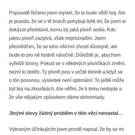
Popravdě řečeno jsem myslel, že to bude větší boj. Ale
je pravda, že se v té branži pohybuji tolik let, že jsem si
dokázal představit, komu by jaká píseň sedla. Kdo
jakou píseň zazpívá, však neprozradím. Jsem
přesvědčen, že se toho všichni zhostí důstojně, ale
bude to pro ně hodně náročné. Důležité je, abychom
vyřešili tóniny. Pokud se v některých písničkách změní,
nezní to dobře. Ty písně jsou v určité tónině a když se
o tón posunou, výsledek není optimální. To ještě může
být boj na zkouškách. Ale věřím, že k tomu nedojde a
že vše nějakým způsobem dáme dohromady.
Jinými slovy žádný problém v této věci nenastal…
Vybraným účinkujícím jsem prostě napsal, že by se mi