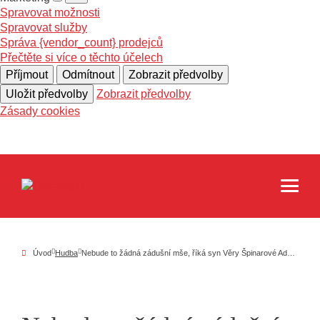
Spravovat možnosti
Spravovat služby
Správa {vendor_count} prodejců
Přečtěte si více o těchto účelech
Příjmout
Odmítnout
Zobrazit předvolby
Uložit předvolby
Zobrazit předvolby
Zásady cookies
Úvod
Hudba
Nebude to žádná zádušní mše, říká syn Věry Špinarové Adam Pavlík o chystaném vzpomínkovém koncertu