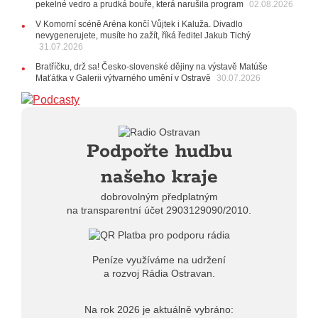
21.07.2026
pekelné vedro a prudká bouře, která narušila program
02.08.2026
20:09
Na Novou Osmičku míří Bára Zmeková Trio.
V Komorní scéně Aréna končí Vůjtek i Kaluža. Divadlo
Výrazná osobnost české alternativní scény zahraje ve
nevygenerujete, musíte ho zažít, říká ředitel Jakub Tichý
Frýdku-Místku
31.07.2026
14:01
Hostem živého vysílání Rádia Ostravan bude
herec Dušan Urban
Bratříčku, drž sa! Česko-slovenské dějiny na výstavě Matúše
Maťátka v Galerii výtvarného umění v Ostravě
30.07.2026
20.07.2026
10:03
Štěrkovna Open Music: Klubová scéna na festivalu
nabídne Krhuta i Beatles
18.07.2026
Podpořte hudbu
13:38
Pimprléto promění areál Divadla loutek Ostrava v
letní centrum umění, tvoření a sousedských setkání
našeho kraje
dobrovolným předplatným
na transparentní účet 2903129090/2010.
Peníze využíváme na udržení
a rozvoj Rádia Ostravan.
Na rok 2026 je aktuálně vybráno: