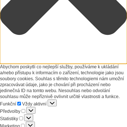
Abychom poskytli co nejlepší služby, používáme k ukládání
a/nebo přístupu k informacím o zařízení, technologie jako jsou
soubory cookies. Souhlas s těmito technologiemi nám umožní
zpracovávat údaje, jako je chování při procházení nebo
jedinečná ID na tomto webu. Nesouhlas nebo odvolání
souhlasu může nepříznivě ovlivnit určité vlastnosti a funkce.
Funkční
Funkční
Vždy aktivní
Předvolby
Předvolby
Statistiky
Statistiky
Marketing
Marketing