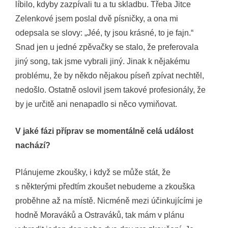
líbilo, kdyby zazpívali tu a tu skladbu. Třeba Jitce
Zelenkové jsem poslal dvě písničky, a ona mi
odepsala se slovy: „Jéé, ty jsou krásné, to je fajn.“
Snad jen u jedné zpěvačky se stalo, že preferovala
jiný song, tak jsme vybrali jiný. Jinak k nějakému
problému, že by někdo nějakou píseň zpívat nechtěl,
nedošlo. Ostatně oslovil jsem takové profesionály, že
by je určitě ani nenapadlo si něco vymiňovat.
V jaké fázi příprav se momentálně celá událost
nachází?
Plánujeme zkoušky, i když se může stát, že
s některými předtím zkoušet nebudeme a zkouška
proběhne až na místě. Nicméně mezi účinkujícími je
hodně Moraváků a Ostraváků, tak mám v plánu