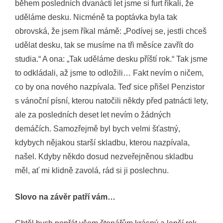
během posledních dvanácti let jsme si furt říkali, že
uděláme desku. Nicméně ta poptávka byla tak
obrovská, že jsem říkal mámě: „Podívej se, jestli chceš
udělat desku, tak se musíme na tři měsíce zavřít do
studia.“ A ona: „Tak uděláme desku příští rok.“ Tak jsme
to odkládali, až jsme to odložili… Fakt nevím o ničem,
co by ona nového nazpívala. Teď sice přišel Penzistor
s vánoční písní, kterou natočili někdy před patnácti lety,
ale za posledních deset let nevím o žádných
demáčích. Samozřejmě byl bych velmi šťastný,
kdybych nějakou starší skladbu, kterou nazpívala,
našel. Kdyby někdo dosud nezveřejněnou skladbu
měl, ať mi klidně zavolá, rád si ji poslechnu.
Slovo na závěr patří vám…