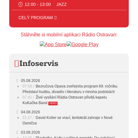
12:00 - 13:00
JAZZ
13:00 - 14:00
BLUES
CELÝ PROGRAM
14:00 - 15:00
FOLK
Stáhněte si mobilní aplikaci Rádio Ostravan:
15:00 - 16:00
POP STARS
16:00 - 17:00
HARD AND HEAVY CLASSIC
Infoservis
ŽIVĚ: ROZHOVOR S KAPELOU
17:00 - 18:00
KUKAČKA BAND
05.08.2026
18:00 - 20:00
INDEPENDENT
07:58
Bezručova Opava zveřejnila program 69. ročníku.
Představí hudbu, divadlo i literaturu v mnoha podobách
20:00 - 23:00
VEČERNÍ MIX
07:41
Živé vysílání Rádia Ostravan přivítá kapelu
KuKačka Band
VIDEO
23:00 - 00:00
POTICHU
04.08.2026
21:17
David Koller se vrací, tentokrát zahraje v Nové
Osmičce
03.08.2026
12:45
Plachetka, Katta i světové projekty. Do zahájení