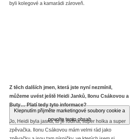
byli kolegové a kamarádi zároveň.
Z těch dalších jmen, která jste nyní nezmínil,
můžeme uvést ještě Heidi Janků, Ilonu Csákovou a
Buty… Platí tedy tyto informace?
Klepnutím přijměte marketingové soubory cookie a
povolte tento obsah
Jo, Heidi byla jasná, to je rodina, super holka a super
zpěvačka. Ilonu Csákovou mám velmi rád jako
zpěvačku a jsou tam písničky, ve kterých jsem si