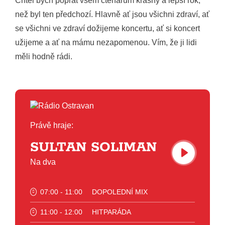
Chtěl bych popřát všem čtenářům krásný a lepší rok,
než byl ten předchozí. Hlavně ať jsou všichni zdraví, ať
se všichni ve zdraví dožijeme koncertu, ať si koncert
užijeme a ať na mámu nezapomenou. Vím, že ji lidi
měli hodně rádi.
Právě hraje:
SULTAN SOLIMAN
Na dva
07:00 - 11:00
DOPOLEDNÍ MIX
11:00 - 12:00
HITPARÁDA