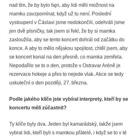
nad tím, že by bylo fajn, aby lidi měli možnost na
mamku zavzpomínat, když už tu není. Poslední
vystoupení v Čáslavi jsme nedokončili, odehráli jsme
jen dvě písničky, tak jsem si řekl, že by si mamka
zasloužila, aby se tento koncert dohrál od začátku do
konce. A aby to mělo nějakou spojitost, chtěl jsem, aby
se koncert konal na den přesně, co mamka zemřela.
Nepodařilo se to o den, protože v Ostravar Aréně je
rezervace hokeje a přes to nejede vlak. Akce se tedy
uskuteční o den později, 27. března.
Podle jakého klíče jste vybíral interprety, kteří by se
koncertu měli zúčastnit?
Ty klíče byly dva. Jeden byl kamarádský, takže jsem
vybral lidi, kteří byli s mamkou přátelé, i když se to v té