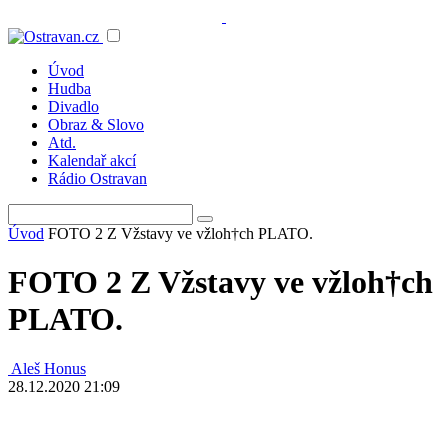
Úvod
Hudba
Divadlo
Obraz & Slovo
Atd.
Kalendař akcí
Rádio Ostravan
Úvod
FOTO 2 Z Vžstavy ve vžloh†ch PLATO.
FOTO 2 Z Vžstavy ve vžloh†ch
PLATO.
Aleš Honus
28.12.2020 21:09