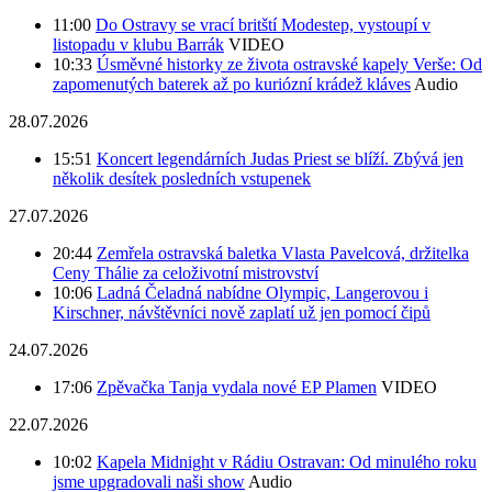
11:00
Do Ostravy se vrací britští Modestep, vystoupí v
listopadu v klubu Barrák
VIDEO
10:33
Úsměvné historky ze života ostravské kapely Verše: Od
zapomenutých baterek až po kuriózní krádež kláves
Audio
28.07.2026
15:51
Koncert legendárních Judas Priest se blíží. Zbývá jen
několik desítek posledních vstupenek
27.07.2026
20:44
Zemřela ostravská baletka Vlasta Pavelcová, držitelka
Ceny Thálie za celoživotní mistrovství
10:06
Ladná Čeladná nabídne Olympic, Langerovou i
Kirschner, návštěvníci nově zaplatí už jen pomocí čipů
24.07.2026
17:06
Zpěvačka Tanja vydala nové EP Plamen
VIDEO
22.07.2026
10:02
Kapela Midnight v Rádiu Ostravan: Od minulého roku
jsme upgradovali naši show
Audio