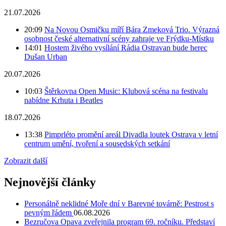
21.07.2026
20:09
Na Novou Osmičku míří Bára Zmeková Trio. Výrazná
osobnost české alternativní scény zahraje ve Frýdku-Místku
14:01
Hostem živého vysílání Rádia Ostravan bude herec
Dušan Urban
20.07.2026
10:03
Štěrkovna Open Music: Klubová scéna na festivalu
nabídne Krhuta i Beatles
18.07.2026
13:38
Pimprléto promění areál Divadla loutek Ostrava v letní
centrum umění, tvoření a sousedských setkání
Zobrazit další
Nejnovější články
Personálně neklidné Moře dní v Barevné továrně: Pestrost s
pevným řádem
06.08.2026
Bezručova Opava zveřejnila program 69. ročníku. Představí