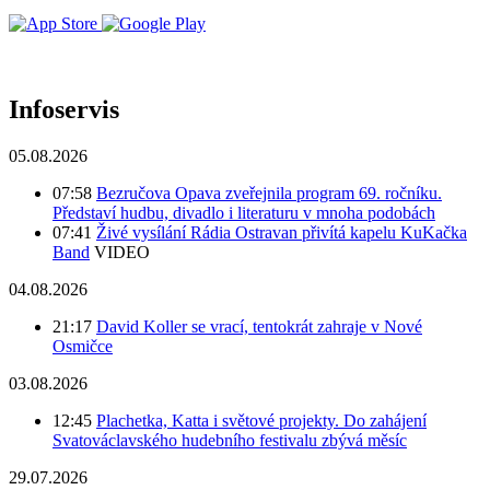
Infoservis
05.08.2026
07:58
Bezručova Opava zveřejnila program 69. ročníku.
Představí hudbu, divadlo i literaturu v mnoha podobách
07:41
Živé vysílání Rádia Ostravan přivítá kapelu KuKačka
Band
VIDEO
04.08.2026
21:17
David Koller se vrací, tentokrát zahraje v Nové
Osmičce
03.08.2026
12:45
Plachetka, Katta i světové projekty. Do zahájení
Svatováclavského hudebního festivalu zbývá měsíc
29.07.2026