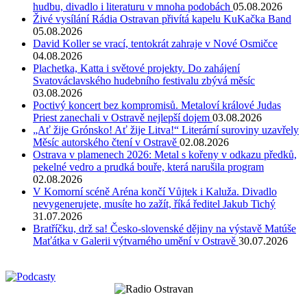
hudbu, divadlo i literaturu v mnoha podobách
05.08.2026
Živé vysílání Rádia Ostravan přivítá kapelu KuKačka Band
05.08.2026
David Koller se vrací, tentokrát zahraje v Nové Osmičce
04.08.2026
Plachetka, Katta i světové projekty. Do zahájení
Svatováclavského hudebního festivalu zbývá měsíc
03.08.2026
Poctivý koncert bez kompromisů. Metaloví králové Judas
Priest zanechali v Ostravě nejlepší dojem
03.08.2026
„Ať žije Grónsko! Ať žije Litva!“ Literární suroviny uzavřely
Měsíc autorského čtení v Ostravě
02.08.2026
Ostrava v plamenech 2026: Metal s kořeny v odkazu předků,
pekelné vedro a prudká bouře, která narušila program
02.08.2026
V Komorní scéně Aréna končí Vůjtek i Kaluža. Divadlo
nevygenerujete, musíte ho zažít, říká ředitel Jakub Tichý
31.07.2026
Bratříčku, drž sa! Česko-slovenské dějiny na výstavě Matúše
Maťátka v Galerii výtvarného umění v Ostravě
30.07.2026