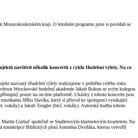
ém Moravskoslezském kraji. O letošním programu jsme si povídali se
ojektů navštívit několik koncertů z cyklu Hudební výlety. Na co
projekt nazvaný
Hudební výlety
realizujeme v průběhu celého roku.
 a profesor Wrocławské hudební akademie Jakub Bokun se svým kolegou
přístupný pouze na on-line platformě. Ukázky z tohoto koncertu jsou
muzikanta Jiřího Slavíka, který si přizval ke spoluprací vynikající
net, vokály) a Jakub Tengler (bicí, vokály). Autorská hudba tohoto
ta Martin Gurbaľ společně se Stadlerovým klarinetovým kvartetem. Na
 transkripce Biblických písní Antonína Dvořáka, kterou vytvořil