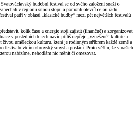
. Svatováclavský hudební festival se od svého založení snaží o
zanechali v regionu silnou stopu a pomohli otevřít celou řadu
stival patří v oblasti „klasické hudby“ mezi pět největších festivalů
stavit, kolik času a energie stojí zajistit (finančně) a zorganizovat
tuace v posledních letech navíc příliš nepřeje „vznešené“ kultuře a
at živou uměleckou kulturu, která je rodinným stříbrem každé země a
 festivalu vidím obrovský smysl a poslání. Proto věřím, že v našich
kterou nabízíme, nehodlám nic měnit či omezovat.