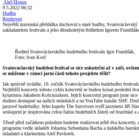
Aleš Honus
9.5.2022 06:32
Hudba
Rozhovor
Největší tuzemská přehlídka duchovní a staré hudby, Svatováclavský 
zakladatelem festivalu a jeho dlouholetým ředitelem Igorem Františá
Ředitel Svatováclavského hudebního festivalu Igor Františák.
Foto: Ivan Korč
Svatováclavský hudební festival se sice uskuteční až v září, ov
se můžeme v rámci jarní části tohoto projektu těšit?
Jak správně uvádíte, 19. ročník Svatováclavského hudebního festivalu
Nejbližší koncerty tohoto cyklu koncertů se budou konat poslední d
kytaristou Jakubem Kościuszkem. Jejich koncertní program jsme sice 
dodnes dostupné na našich stránkách a na YouTube kanále SHF. Dr
jazzové hudebníky. Jeho kapelu The Survivors tvoří jazzmeni Jiří Slaví
seskupení je inspirována celou řadou hudebních žánrů od brazilské a a
Těsně před začátkem prázdnin budeme realizovat ještě dva koncerty, 
programu vedle skladeb Johanna Sebastiana Bacha a italského barokn
skladatel a klarinetista Aleš Pavlorek.