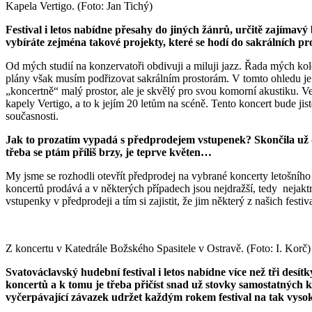
Kapela Vertigo. (Foto: Jan Tichý)
Festival i letos nabídne přesahy do jiných žánrů, určitě zajímavý
vybíráte zejména takové projekty, které se hodí do sakrálních pr
Od mých studií na konzervatoři obdivuji a miluji jazz. Řada mých kol
plány však musím podřizovat sakrálním prostorám. V tomto ohledu je t
„koncertně“ malý prostor, ale je skvělý pro svou komorní akustiku. 
kapely Vertigo, a to k jejím 20 letům na scéně. Tento koncert bude ji
současnosti.
Jak to prozatím vypadá s předprodejem vstupenek? Skončila už do
třeba se ptám příliš brzy, je teprve květen…
My jsme se rozhodli otevřít předprodej na vybrané koncerty letošního
koncertů prodává a v některých případech jsou nejdražší, tedy nejaktra
vstupenky v předprodeji a tím si zajistit, že jim některý z našich fest
Z koncertu v Katedrále Božského Spasitele v Ostravě. (Foto: I. Korč)
Svatováclavský hudební festival i letos nabídne více než tři desít
koncertů a k tomu je třeba přičíst snad už stovky samostatných k
vyčerpávající závazek udržet každým rokem festival na tak vysok