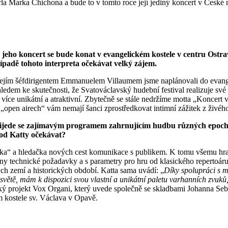
a Marka Chichona a bude to v tomto roce její jediný koncert v České r
eho koncert se bude konat v evangelickém kostele v centru Ostravy
případě tohoto interpreta očekávat velký zájem.
jím šéfdirigentem Emmanuelem Villaumem jsme naplánovali do evangeli
Vzhledem ke skutečnosti, že Svatováclavský hudební festival realizuje 
 více unikátní a atraktivní. Zbytečně se stále nedržíme motta „Koncert v 
„open airech“ vám nemají šanci zprostředkovat intimní zážitek z živéh
řijede se zajímavým programem zahrnujícím hudbu různých epoch – 
o od Katty očekávat?
rka“ a hledačka nových cest komunikace s publikem. K tomu všemu hraje 
chny technické požadavky a s parametry pro hru od klasického repertoá
ch zemí a historických období. Katta sama uvádí: „
Díky spolupráci s m
světě, mám k dispozici svou vlastní a unikátní paletu varhanních zvu
ský projekt Vox Organi, který uvede společně se skladbami Johanna Se
 kostele sv. Václava v Opavě.