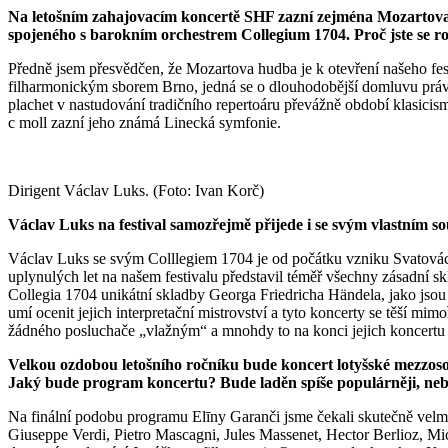
Na letošním zahajovacím koncertě SHF zazní zejména Mozartova
spojeného s barokním orchestrem Collegium 1704. Proč jste se roz
Předně jsem přesvědčen, že Mozartova hudba je k otevření našeho fe
filharmonickým sborem Brno, jedná se o dlouhodobější domluvu právě
plachet v nastudování tradičního repertoáru převážně období klasic
c moll zazní jeho známá Linecká symfonie.
Dirigent Václav Luks. (Foto: Ivan Korč)
Václav Luks na festival samozřejmě přijede i se svým vlastním s
Václav Luks se svým Colllegiem 1704 je od počátku vzniku Svatovácl
uplynulých let na našem festivalu představil téměř všechny zásadní 
Collegia 1704 unikátní skladby Georga Friedricha Händela, jako jsou 
umí ocenit jejich interpretační mistrovství a tyto koncerty se těší 
žádného posluchače „vlažným“ a mnohdy to na konci jejich koncertu v
Velkou ozdobou letošního ročníku bude koncert lotyšské
mezzoso
Jaký bude program koncertu? Bude laděn spíše populárněji, nebo
Na finální podobu programu Elīny Garanči jsme čekali skutečně velmi
Giuseppe Verdi, Pietro Mascagni, Jules Massenet, Hector Berlioz, Mic