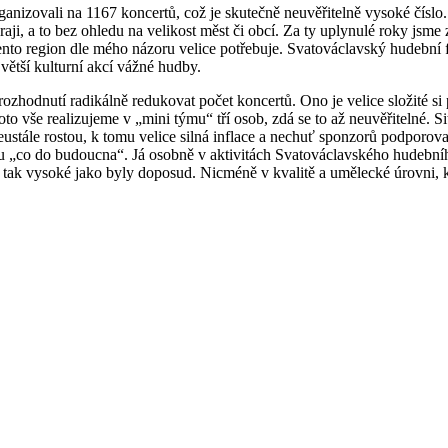
ganizovali na 1167 koncertů, což je skutečně neuvěřitelně vysoké číslo
ji, a to bez ohledu na velikost měst či obcí. Za ty uplynulé roky jsme 
tento region dle mého názoru velice potřebuje. Svatováclavský hudební fe
ětší kulturní akcí vážné hudby.
odnutí radikálně redukovat počet koncertů. Ono je velice složité si před
o vše realizujeme v „mini týmu“ tří osob, zdá se to až neuvěřitelné. Si
eustále rostou, k tomu velice silná inflace a nechuť sponzorů podporov
 „co do budoucna“. Já osobně v aktivitách Svatováclavského hudebního
 tak vysoké jako byly doposud. Nicméně v kvalitě a umělecké úrovni, 