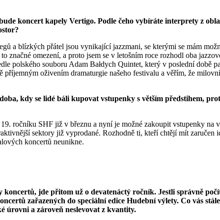
 bude koncert kapely Vertigo. Podle čeho vybíráte interprety z obl
ostor?
egů a blízkých přátel jsou vynikající jazzmani, se kterými se mám mož
o značné omezení, a proto jsem se v letošním roce rozhodl oba jazzové 
Vedle polského souboru Adam Bałdych Quintet, který v poslední době pa
stě příjemným oživením dramaturgie našeho festivalu a věřím, že milovn
ba, kdy se lidé báli kupovat vstupenky s větším předstihem, prot
 19. ročníku SHF již v březnu a nyní je možné zakoupit vstupenky na v
ktivnější sektory již vyprodané. Rozhodně ti, kteří chtějí mít zaručen 
ivalových koncertů neunikne.
ky koncertů, jde přitom už o devatenáctý ročník. Jestli správně poč
oncertů zařazených do speciální edice Hudební výlety. Co vás stál
é úrovni a zároveň neslevovat z kvantity.