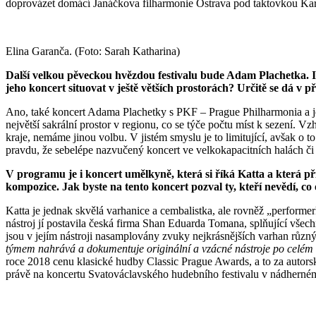
doprovázet domácí Janáčkova filharmonie Ostrava pod taktovkou Karl
Elina Garanča. (Foto: Sarah Katharina)
Další velkou pěveckou hvězdou festivalu bude Adam Plachetka. I j
jeho koncert situovat v ještě větších prostorách? Určitě se dá v 
Ano, také koncert Adama Plachetky s PKF – Prague Philharmonia a je
největší sakrální prostor v regionu, co se týče počtu míst k sezení. 
kraje, nemáme jinou volbu. V jistém smyslu je to limitující, avšak o to
pravdu, že sebelépe nazvučený koncert ve velkokapacitních halách či 
V programu je i koncert umělkyně, která si říká Katta a která p
kompozice. Jak byste na tento koncert pozval ty, kteří nevědí, c
Katta je jednak skvělá varhanice a cembalistka, ale rovněž „performe
nástroj jí postavila česká firma Shan Eduarda Tomana, splňující vše
jsou v jejím nástroji nasamplovány zvuky nejkrásnějších varhan různý
týmem nahrává a dokumentuje originální a vzácné nástroje po celém 
roce 2018 cenu klasické hudby Classic Prague Awards, a to za autor
právě na koncertu Svatováclavského hudebního festivalu v nádherném