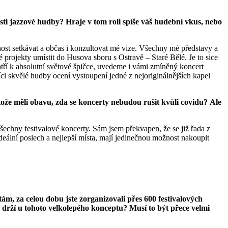
asti jazzové hudby? Hraje v tom roli spíše váš hudební vkus, nebo
nost setkávat a občas i konzultovat mé vize. Všechny mé představy a
projekty umístit do Husova sboru s Ostravě – Staré Bělé. Je to sice
tří k absolutní světové špičce, uvedeme i vámi zmíněný koncert
íci skvělé hudby ocení vystoupení jedné z nejoriginálnějších kapel
ože měli obavu, zda se koncerty nebudou rušit kvůli covidu? Ale
šechny festivalové koncerty. Sám jsem překvapen, že se již řada z
ideální poslech a nejlepší místa, mají jedinečnou možnost nakoupit
ítám, za celou dobu jste zorganizovali přes 600 festivalových
e drží u tohoto velkolepého konceptu? Musí to být přece velmi