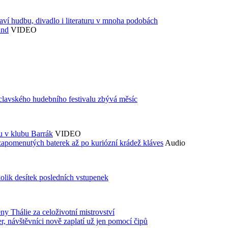
aví hudbu, divadlo i literaturu v mnoha podobách
and
VIDEO
áclavského hudebního festivalu zbývá měsíc
du v klubu Barrák
VIDEO
zapomenutých baterek až po kuriózní krádež kláves
Audio
kolik desítek posledních vstupenek
ny Thálie za celoživotní mistrovství
 návštěvníci nově zaplatí už jen pomocí čipů