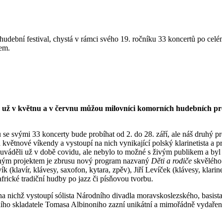
hudební festival, chystá v rámci svého 19. ročníku 33 koncertů po cel
kem.
šem už v květnu a v červnu můžou milovníci komorních hudebních pr
 se svými 33 koncerty bude probíhat od 2. do 28. září, ale náš druhý 
va květnové víkendy a vystoupí na nich vynikající polský klarinetista
uváděli už v době covidu, ale nebylo to možné s živým publikem a byl 
uhým projektem je zbrusu nový program nazvaný
Děti a rodiče
skvělého 
k (klavír, klávesy, saxofon, kytara, zpěv), Jiří Levíček (klávesy, klari
frické tradiční hudby po jazz či písňovou tvorbu.
na nichž vystoupí sólista Národního divadla moravskoslezského, basis
ího skladatele Tomasa Albinoniho zazní unikátní a mimořádně vydařená