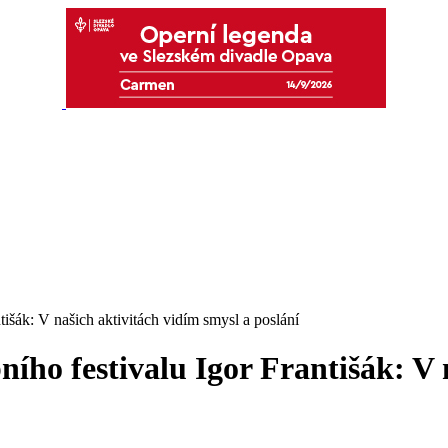
išák: V našich aktivitách vidím smysl a poslání
ího festivalu Igor Františák: V 