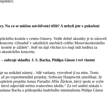
epublice.
. Na co se můžou návštěvníci těšit? A nebyli jste v pokušení
ckého kostela v centru Ostravy. Vedle dobré akustiky je to zároveň
své koncerty výhradně v sakrálních stavbách celého Moravskoslezského
kostele je zážitek“. Jistě mi dají všichni (co mají rádi hudbu) za
o akustického koncertu.
zahraje skladby J. S. Bacha, Philipa Glasse i své vlastní
na unikátní nástroj – bílé varhany, vytvořené jí na míru. Tento
ru až po experimentální projekty. Software Hauptwerk umožňuje, že
ajitelem projektu Sonus Paradisi Jiřím Žůrkem, který spolu se svým
ků, která odpovídá mému zvukovému ideálu.
“ Za své umění získala v
bastiana Bacha a průkopníka hudebního minimalismu Philipa Glasse