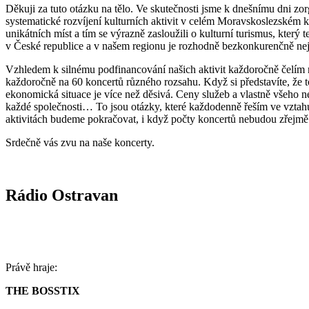
Děkuji za tuto otázku na tělo. Ve skutečnosti jsme k dnešnímu dni zor
systematické rozvíjení kulturních aktivit v celém Moravskoslezském kra
unikátních míst a tím se výrazně zasloužili o kulturní turismus, který 
v České republice a v našem regionu je rozhodně bezkonkurenčně nejv
Vzhledem k silnému podfinancování našich aktivit každoročně čelím rozh
každoročně na 60 koncertů různého rozsahu. Když si představíte, že tot
ekonomická situace je více než děsivá. Ceny služeb a vlastně všeho n
každé společnosti… To jsou otázky, které každodenně řeším ve vztahu
aktivitách budeme pokračovat, i když počty koncertů nebudou zřejmě
Srdečně vás zvu na naše koncerty.
Rádio Ostravan
Právě hraje:
THE BOSSTIX