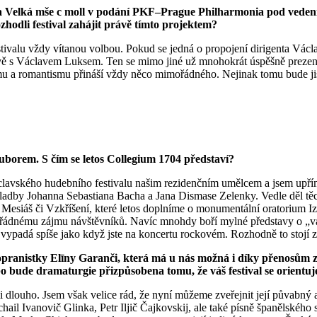
 Velká mše c moll v podání
PKF–Prague Philharmonia
pod vedení
hodli festival zahájit právě tímto projektem?
stivalu vždy vítanou volbou. Pokud se jedná o propojení dirigenta V
 s Václavem Luksem. Ten se mimo jiné už mnohokrát úspěšně prezentov
ismu a romantismu přináší vždy něco mimořádného. Nejinak tomu bude j
ouborem. S čím se letos Collegium 1704 představí?
avského hudebního festivalu našim rezidenčním umělcem a jsem upřímně
skladby Johanna Sebastiana Bacha a Jana Dismase Zelenky. Vedle děl t
Mesiáš či Vzkříšení, které letos doplníme o monumentální oratorium Iz
mimořádnému zájmu návštěvníků. Navíc mnohdy boří mylné představy o „v
ypadá spíše jako když jste na koncertu rockovém. Rozhodně to stojí za
pranistky Elīny Garanči, která má u nás možná i díky přenosům z
 bude dramaturgie přizpůsobena tomu, že váš festival se orientu
 dlouho. Jsem však velice rád, že nyní můžeme zveřejnit její půvabný 
hail Ivanovič Glinka, Petr Iljič Čajkovskij, ale také písně španělskéh