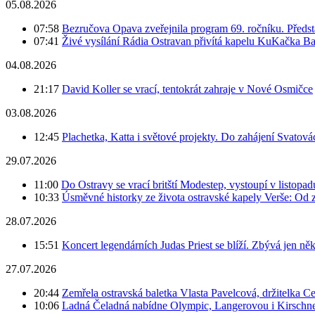
05.08.2026
07:58
Bezručova Opava zveřejnila program 69. ročníku. Předst
07:41
Živé vysílání Rádia Ostravan přivítá kapelu KuKačka B
04.08.2026
21:17
David Koller se vrací, tentokrát zahraje v Nové Osmičce
03.08.2026
12:45
Plachetka, Katta i světové projekty. Do zahájení Svatov
29.07.2026
11:00
Do Ostravy se vrací britští Modestep, vystoupí v listopa
10:33
Úsměvné historky ze života ostravské kapely Verše: Od 
28.07.2026
15:51
Koncert legendárních Judas Priest se blíží. Zbývá jen ně
27.07.2026
20:44
Zemřela ostravská baletka Vlasta Pavelcová, držitelka Ce
10:06
Ladná Čeladná nabídne Olympic, Langerovou i Kirschner,