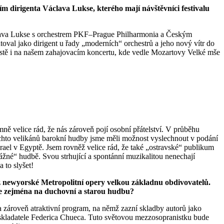
m dirigenta Václava Lukse, kterého mají návštěvníci festivalu
áclava Lukse s orchestrem PKF–Prague Philharmonia a Českým
al jako dirigent u řady „moderních“ orchestrů a jeho nový vítr do
istě i na našem zahajovacím koncertu, kde vedle Mozartovy Velké mše
 velice rád, že nás zároveň pojí osobní přátelství. V průběhu
ěchto velikánů barokní hudby jsme měli možnost vyslechnout v podání
rael v Egyptě. Jsem rovněž velice rád, že také „ostravské“ publikum
ážné“ hudbě. Svou strhující a spontánní muzikalitou nenechají
 to slyšet!
 newyorské Metropolitní opery velkou základnu obdivovatelů.
je zejména na duchovní a starou hudbu?
a zároveň atraktivní program, na němž zazní skladby autorů jako
o skladatele Federica Chueca. Tuto světovou mezzosopranistku bude