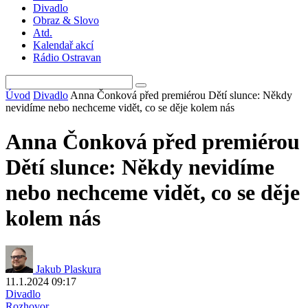
Divadlo
Obraz & Slovo
Atd.
Kalendař akcí
Rádio Ostravan
Úvod
Divadlo
Anna Čonková před premiérou Dětí slunce: Někdy
nevidíme nebo nechceme vidět, co se děje kolem nás
Anna Čonková před premiérou
Dětí slunce: Někdy nevidíme
nebo nechceme vidět, co se děje
kolem nás
Jakub Plaskura
11.1.2024 09:17
Divadlo
Rozhovor