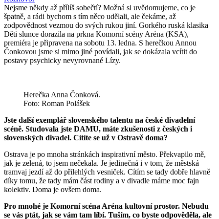
Nejsme někdy až přílíš sobečtí? Možná si uvědomujeme, co je
špatně, a rádi bychom s tím něco udělali, ale čekáme, až
zodpovědnost vezmou do svých rukou jiní. Gorkého ruská klasika
Děti slunce dorazila na prkna Komorní scény Aréna (KSA),
premiéra je připravena na sobotu 13. ledna. S herečkou Annou
Čonkovou jsme si mimo jiné povídali, jak se dokázala vcítit do
postavy psychicky nevyrovnané Lízy.
Herečka Anna Čonková.
Foto: Roman Polášek
Jste další exemplář slovenského talentu na české divadelní
scéně. Studovala jste DAMU, máte zkušenosti z českých i
slovenských divadel. Cítíte se už v Ostravě doma?
Ostrava je po mnoha stránkách inspirativní město. Překvapilo mě,
jak je zelená, to jsem nečekala. Je jedinečná i v tom, že městská
tramvaj jezdí až do přilehlých vesniček. Cítím se tady dobře hlavně
díky tomu, že tady mám část rodiny a v divadle máme moc fajn
kolektiv. Doma je ovšem doma.
Pro mnohé je Komorní scéna Aréna kultovní prostor. Nebudu
se vás ptát, jak se vám tam líbí. Tuším, co byste odpověděla, ale