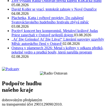
Živé vysílání Rádia Ostravan přivítá kapelu KuKačka Band
05.08.2026
David Koller se vrací, tentokrát zahraje v Nové Osmičce
04.08.2026
Plachetka, Katta i světové projekty. Do zahájení
Svatováclavského hudebního festivalu zbývá měsíc
03.08.2026
Poctivý koncert bez kompromisů. Metaloví králové Judas
Priest zanechali v Ostravě nejlepší dojem
03.08.2026
„Ať žije Grónsko! Ať žije Litva!“ Literární suroviny uzavřely
Měsíc autorského čtení v Ostravě
02.08.2026
Ostrava v plamenech 2026: Metal s kořeny v odkazu předků,
pekelné vedro a prudká bouře, která narušila program
02.08.2026
Podpořte hudbu
našeho kraje
dobrovolným předplatným
na transparentní účet 2903129090/2010.