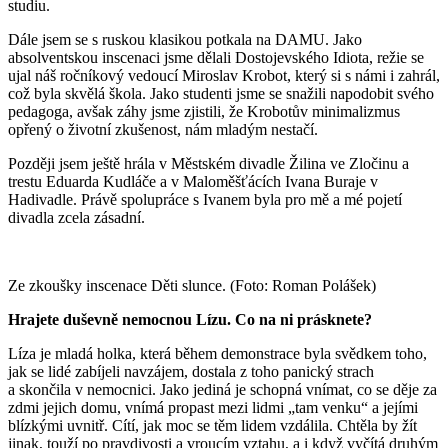
studiu.
Dále jsem se s ruskou klasikou potkala na DAMU. Jako
absolventskou inscenaci jsme dělali Dostojevského Idiota, režie se
ujal náš ročníkový vedoucí Miroslav Krobot, který si s námi i zahrál,
což byla skvělá škola. Jako studenti jsme se snažili napodobit svého
pedagoga, avšak záhy jsme zjistili, že Krobotův minimalizmus
opřený o životní zkušenost, nám mladým nestačí.
Později jsem ještě hrála v Městském divadle Žilina ve Zločinu a
trestu Eduarda Kudláče a v Maloměšťácích Ivana Buraje v
Hadivadle. Právě spolupráce s Ivanem byla pro mě a mé pojetí
divadla zcela zásadní.
Ze zkoušky inscenace Děti slunce. (Foto: Roman Polášek)
Hrajete duševně nemocnou Lízu. Co na ni prásknete?
Líza je mladá holka, která během demonstrace byla svědkem toho,
jak se lidé zabíjeli navzájem, dostala z toho panický strach
a skončila v nemocnici. Jako jediná je schopná vnímat, co se děje za
zdmi jejich domu, vnímá propast mezi lidmi „tam venku“ a jejími
blízkými uvnitř. Cítí, jak moc se těm lidem vzdálila. Chtěla by žít
jinak, touží po pravdivosti a vroucím vztahu, a i když vyčítá druhým