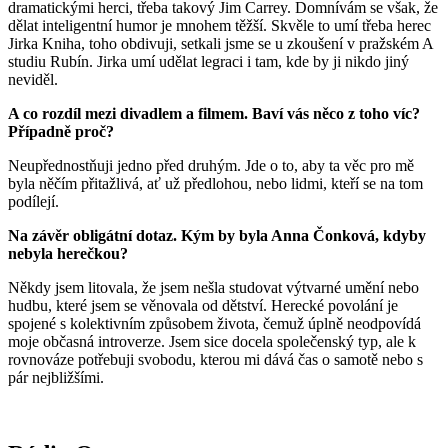
dramatickými herci, třeba takový Jim Carrey. Domnívám se však, že
dělat inteligentní humor je mnohem těžší. Skvěle to umí třeba herec
Jirka Kniha, toho obdivuji, setkali jsme se u zkoušení v pražském A
studiu Rubín. Jirka umí udělat legraci i tam, kde by ji nikdo jiný
neviděl.
A co rozdíl mezi divadlem a filmem. Baví vás něco z toho víc?
Případně proč?
Neupřednostňuji jedno před druhým. Jde o to, aby ta věc pro mě
byla něčím přitažlivá, ať už předlohou, nebo lidmi, kteří se na tom
podílejí.
Na závěr obligátní dotaz. Kým by byla Anna Čonková, kdyby
nebyla herečkou?
Někdy jsem litovala, že jsem nešla studovat výtvarné umění nebo
hudbu, které jsem se věnovala od dětství. Herecké povolání je
spojené s kolektivním způsobem života, čemuž úplně neodpovídá
moje občasná introverze. Jsem sice docela společenský typ, ale k
rovnováze potřebuji svobodu, kterou mi dává čas o samotě nebo s
pár nejbližšími.