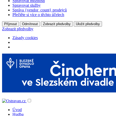
Spravovat možnosti
Spravovat služby
Správa {vendor_count} prodejců
Přečtěte si více o těchto účelech
Příjmout
Odmítnout
Zobrazit předvolby
Uložit předvolby
Zobrazit předvolby
Zásady cookies
Úvod
Hudba