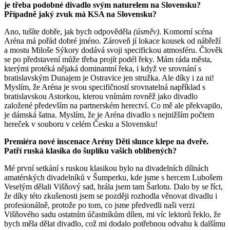
je třeba podobné divadlo svým naturelem na Slovensku?
Případně jaký zvuk má KSA na Slovensku?
Ano, tušíte dobře, jak bych odpověděla
(úsměv)
. Komorní scéna
Aréna má pořád dobré jméno. Zároveň jí lokace kousek od nábřeží
a mostu Miloše Sýkory dodává svoji specifickou atmosféru. Člověk
se po představení může třeba projít podél řeky. Mám ráda města,
kterými protéká nějaká dominantní řeka, i když ve srovnání s
bratislavským Dunajem je Ostravice jen stružka. Ale díky i za ni!
Myslím, že Aréna je svou specifičností srovnatelná například s
bratislavskou Astorkou, kterou vnímám rovněž jako divadlo
založené především na partnerském herectví. Co mě ale překvapilo,
je dámská šatna. Myslím, že je Aréna divadlo s nejnižším počtem
hereček v souboru v celém Česku a Slovensku!
Premiéra nové inscenace Arény Děti slunce klepe na dveře.
Patří ruská klasika do šuplíku vašich oblíbených?
Mé první setkání s ruskou klasikou bylo na divadelních dílnách
amatérských divadelníků v Šumperku, kde jsme s hercem Lubošem
Veselým dělali Višňový sad, hrála jsem tam Šarlotu. Dalo by se říct,
že díky této zkušenosti jsem se později rozhodla věnovat divadlu i
profesionálně, protože po tom, co jsme předvedli naši verzi
Višňového sadu ostatním účastníkům dílen, mi víc lektorů řeklo, že
bych měla dělat divadlo, což mi dodalo potřebnou odvahu k dalšímu