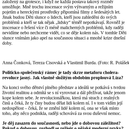
založený na grotesce, i když ne každá postava takový rozměr
umožňuje. Mně trochu inscenace svým výtvarným a režijním
pojetím a hereckými prostředky připomíná filmy z šedesátých let.
Jinak budou Děti slunce o lidech, kteří jsou zahleděni do svých
problémů a kteří se tak nějak „lidsky“ téměř nepotkávají. Rovněž je
inscenace o řešení více či méně malicherných problémů, kdy raději
nevidíme nebo nechceme vidět, co se děje kolem nás. V tomhle Děti
slunce vnímám jako apel na současnou situaci a mnohé krize dnešní
doby.
Anna Čonková, Tereza Cisovská a Vlastimil Burda. (Foto: R. Poláše
Politicko-společenský rámec je tady skrze metaforu cholera-
revoluce jasný. Jak vlastně složitým obdobím proplouvá Líza?
Na konci svého dětství plného představ a ideálů se potkává s tvrdou
životní realitou a odmítá se s ní vyrovnat a dál přežívat, takže jenom
kope kolem sebe. Je revolucionářkou, která má strach z realných
činů a čeká, že ty činy budou dělat lidi kolem ní. I v tom vidím její
nedospělost – čeká, že se změní lidé kolem ní, ona se však místo
toho, aby něco podnikla, raději schovává za svou duševní nemoc.
Je děj zasazen do současnosti, nebo jde o dobovou záležitost?
Pokud o dobovou, rozhodl se režisér o nějaké moderní prvky?