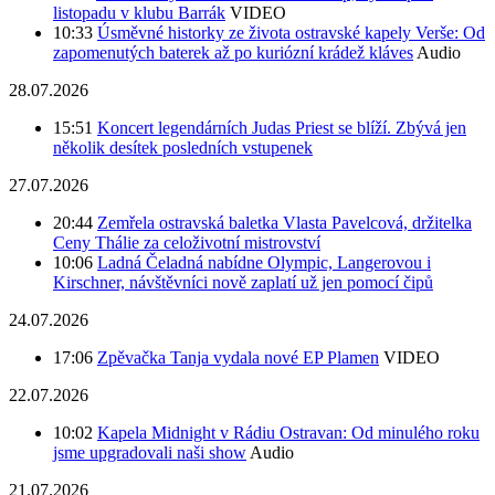
listopadu v klubu Barrák
VIDEO
10:33
Úsměvné historky ze života ostravské kapely Verše: Od
zapomenutých baterek až po kuriózní krádež kláves
Audio
28.07.2026
15:51
Koncert legendárních Judas Priest se blíží. Zbývá jen
několik desítek posledních vstupenek
27.07.2026
20:44
Zemřela ostravská baletka Vlasta Pavelcová, držitelka
Ceny Thálie za celoživotní mistrovství
10:06
Ladná Čeladná nabídne Olympic, Langerovou i
Kirschner, návštěvníci nově zaplatí už jen pomocí čipů
24.07.2026
17:06
Zpěvačka Tanja vydala nové EP Plamen
VIDEO
22.07.2026
10:02
Kapela Midnight v Rádiu Ostravan: Od minulého roku
jsme upgradovali naši show
Audio
21.07.2026