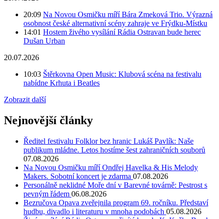
20:09
Na Novou Osmičku míří Bára Zmeková Trio. Výrazná
osobnost české alternativní scény zahraje ve Frýdku-Místku
14:01
Hostem živého vysílání Rádia Ostravan bude herec
Dušan Urban
20.07.2026
10:03
Štěrkovna Open Music: Klubová scéna na festivalu
nabídne Krhuta i Beatles
Zobrazit další
Nejnovější články
Ředitel festivalu Folklor bez hranic Lukáš Pavlík: Naše
publikum mládne. Letos hostíme šest zahraničních souborů
07.08.2026
Na Novou Osmičku míří Ondřej Havelka & His Melody
Makers. Sobotní koncert je zdarma
07.08.2026
Personálně neklidné Moře dní v Barevné továrně: Pestrost s
pevným řádem
06.08.2026
Bezručova Opava zveřejnila program 69. ročníku. Představí
hudbu, divadlo i literaturu v mnoha podobách
05.08.2026