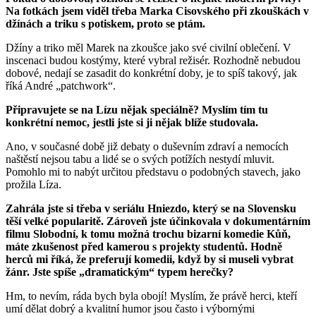
Na fotkách jsem viděl třeba Marka Cisovského při zkouškách v
džínách a triku s potiskem, proto se ptám.
Džíny a triko měl Marek na zkoušce jako své civilní oblečení. V
inscenaci budou kostýmy, které vybral režisér. Rozhodně nebudou
dobové, nedají se zasadit do konkrétní doby, je to spíš takový, jak
říká André „patchwork“.
Připravujete se na Lízu nějak speciálně? Myslím tím tu
konkrétní nemoc, jestli jste si ji nějak blíže studovala.
Ano, v současné době již debaty o duševním zdraví a nemocích
naštěstí nejsou tabu a lidé se o svých potížích nestydí mluvit.
Pomohlo mi to nabýt určitou představu o podobných stavech, jako
prožila Líza.
Zahrála jste si třeba v seriálu Hniezdo, který se na Slovensku
těší velké popularitě. Zároveň jste účinkovala v dokumentárním
filmu Slobodní, k tomu možná trochu bizarní komedie Kůň,
máte zkušenost před kamerou s projekty studentů. Hodně
herců mi říká, že preferují komedii, když by si museli vybrat
žánr. Jste spíše „dramatickým“ typem herečky?
Hm, to nevím, ráda bych byla obojí! Myslím, že právě herci, kteří
umí dělat dobrý a kvalitní humor jsou často i výbornými