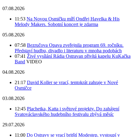
07.08.2026
11:53
Na Novou Osmičku míří Ondřej Havelka & His
Melody Makers. Sobotní koncert je zdarma
05.08.2026
07:58
Bezručova Opava zveřejnila program 69. ročníku.
Představí hudbu, divadlo i literaturu v mnoha podobách
07:41
Živé vysílání Rádia Ostravan přivítá kapelu KuKačka
Band
VIDEO
04.08.2026
21:17
David Koller se vrací, tentokrát zahraje v Nové
Osmičce
03.08.2026
12:45
Plachetka, Katta i světové projekty. Do zahájení
Svatováclavského hudebního festivalu zbývá měsíc
29.07.2026
11:00
Do Ostravy se vrací britští Modestep, vystoupí v