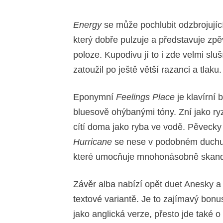
Energy
se může pochlubit odzbrojují
který dobře pulzuje a představuje zpě
poloze. Kupodivu jí to i zde velmi sl
zatoužil po ještě větší razanci a tlaku.
Eponymní
Feelings Place
je klavírní
bluesově ohýbanými tóny. Zní jako ryz
cítí doma jako ryba ve vodě. Pěvecky 
Hurricane
se nese v podobném duchu,
které umocňuje mnohonásobně skand
Závěr alba nabízí opět duet Anesky a
textové variantě. Je to zajímavý bonus
jako anglická verze, přesto jde také o