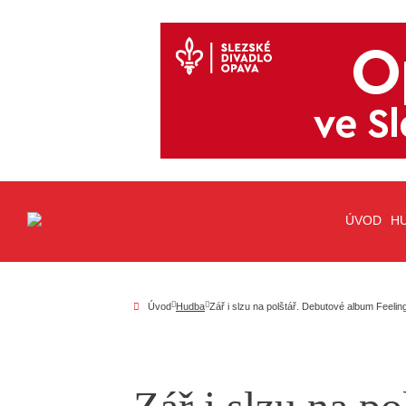
ÚVOD
H
Úvod
Hudba
Zář i slzu na polštář. Debutové album Feeli