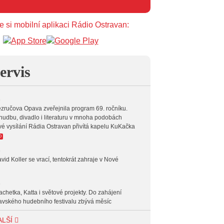
e si mobilní aplikaci Rádio Ostravan:
ervis
6
zručova Opava zveřejnila program 69. ročníku.
hudbu, divadlo i literaturu v mnoha podobách
vé vysílání Rádia Ostravan přivítá kapelu KuKačka
O
6
vid Koller se vrací, tentokrát zahraje v Nové
6
achetka, Katta i světové projekty. Do zahájení
avského hudebního festivalu zbývá měsíc
6
ALŠÍ