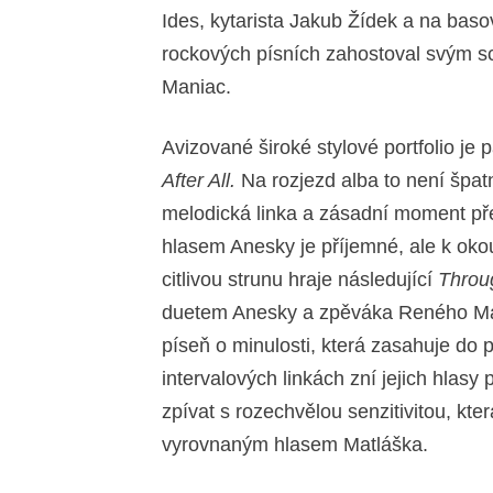
Ides, kytarista Jakub Žídek a na bas
rockových písních zahostoval svým 
Maniac.
Avizované široké stylové portfolio je 
After All.
Na rozjezd alba to není špatn
melodická linka a zásadní moment př
hlasem Anesky je příjemné, ale k okou
citlivou strunu hraje následující
Throu
duetem Anesky a zpěváka Reného Mat
píseň o minulosti, která zasahuje do 
intervalových linkách zní jejich hlasy
zpívat s rozechvělou senzitivitou, kte
vyrovnaným hlasem Matláška.