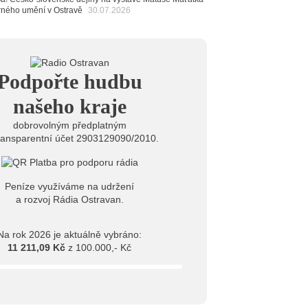
ban
arného umění v Ostravě
30.07.2026
6
ěrkovna Open Music: Klubová scéna na festivalu
huta i Beatles
6
Podpořte hudbu
mprléto promění areál Divadla loutek Ostrava v
rum umění, tvoření a sousedských setkání
našeho kraje
dobrovolným předplatným
ransparentní účet 2903129090/2010.
Peníze využíváme na udržení
a rozvoj Rádia Ostravan.
Na rok 2026 je aktuálně vybráno:
11 211,09 Kč
z 100.000,- Kč