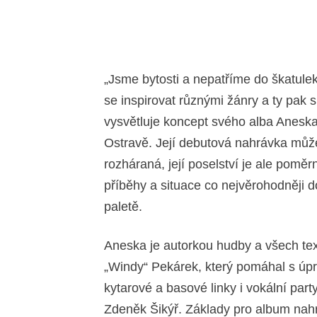
„Jsme bytosti a nepatříme do škatule
se inspirovat různými žánry a ty pak
vysvětluje koncept svého alba Aneska
Ostravě. Její debutová nahrávka mů
rozháraná, její poselství je ale poměr
příběhy a situace co nejvěrohodněji 
paletě.
Aneska je autorkou hudby a všech tex
„Windy“ Pekárek, který pomáhal s úpr
kytarové a basové linky i vokální party
Zdeněk Šikýř. Základy pro album nahr