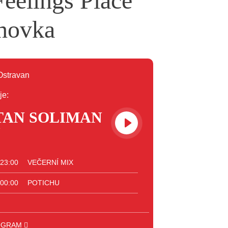
Feelings Place
chovka
je:
TAN SOLIMAN
 23:00
VEČERNÍ MIX
 00:00
POTICHU
OGRAM