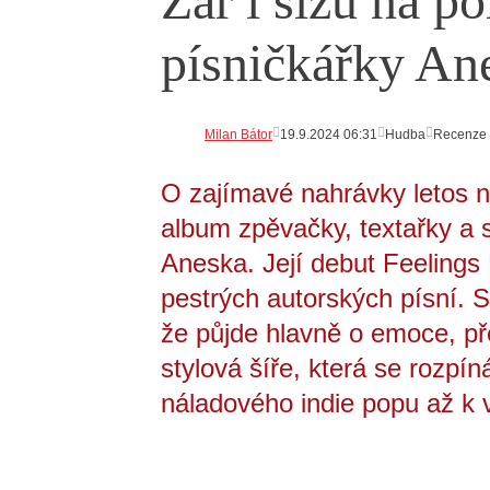
Zář i slzu na p
písničkářky An
Milan Bátor
19.9.2024 06:31
Hudba
Recenze
O zajímavé nahrávky letos n
album zpěvačky, textařky a sk
Aneska. Její debut Feelings 
pestrých autorských písní. 
že půjde hlavně o emoce, pře
stylová šíře, která se rozpí
náladového indie popu až k v