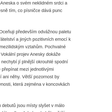
á Aneska o svém neklidném srdci a
sně tím, co písničce dává punc
 Oceňuji především odvážnou paletu
átelství a jiných pozitivních emocí k
mezilidským vztahům. Pochvalné
. Vokální projev Anesky dokáže
nechybí jí plnější okrouhlé spodní
e přepínat mezi jednotlivými
í ani něhy. Větší pozornost by
vnosti, která zejména v koncovkách
 debutů jsou místy slyšet v málo