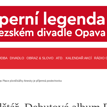
UDBA
DIVADLO
OBRAZ & SLOVO
ATD.
KALENDAŘ AKCÍ
RÁDIO 
ngs Place písničkářky Anesky je příjemná poslechovka