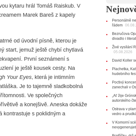
11:00
Do
ovou kytaru hrál Tomáš Raiskub. V
Nejnově
listopadu 
10:33
Ús
screamem Marek Bareš z kapely
Od zapome
Personálně ne
AUDIO
řádem
06.08
28.07.202
Bezručova Opa
15:51
Ko
divadlo i lite
patrné od úvodní písně, kterou je
několik d
Živé vysílání 
ý start, jemuž ještě chybí chytlavá
05.08.2026
27.07.202
20:44
Ze
ekvapení. První seznámení s
David Koller s
držitelka 
zlení je ještě kousek cesty. Na
10:06
La
Plachetka, Kat
hudebního fes
Kirschner,
gh Your Eyes
, která je intimním
Poctivý koncer
24.07.202
láška. Je to tajemně sladkobolná
zanechali v O
17:06
Zp
přítomnosti. Ve společných
„Ať žije Grónsk
22.07.202
autorského čt
10:02
Ka
 přívětivě a konejšivě. Aneska dokáže
jsme upgr
Ostrava v pla
rá kontrastuje s poklidným a
vedro a prudk
21.07.202
V Komorní scén
20:09
Na
nevygenerujete
osobnost č
14:01
Ho
Bratříčku, drž