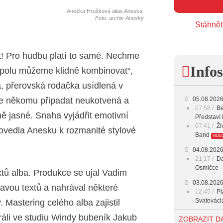
Anežka Hrušková alias Aneska.
Foto: archiv Anesky
Stáhnět
k! Pro hudbu platí to samé. Nechme
Infos
 spolu můžeme klidně kombinovat“,
, přerovská rodačka usídlená v
že někomu připadat neukotvená a
05.08.202
07:58
Be
ně jasné. Snaha vyjádřit emotivní
Představí 
07:41
Ži
dovedla Anesku k rozmanité stylové
Band
VIDE
04.08.202
21:17
Da
Osmičce
tů alba. Produkce se ujal Vadim
03.08.202
avou textů a nahrával některé
12:45
Pl
Svatovácl
. Mastering celého alba zajistil
29.07.202
áli ve studiu Windy bubeník Jakub
ZOBRAZIT D