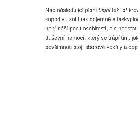
Nad následující písní
Light
leží příkro
kupodivu zní i tak dojemně a láskypln
nepřináší pocit osobitosti, ale podstat
duševní nemocí, který se trápí tím, j
povšimnutí stojí sborové vokály a dop