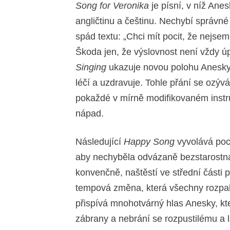
Song for Veronika
je písní, v níž Ane
angličtinu a češtinu. Nechybí správné
spád textu: „Chci mít pocit, že nejs
Škoda jen, že výslovnost není vždy ú
Singing
ukazuje novou polohu Anesky:
léčí a uzdravuje. Tohle přání se ozýv
pokaždé v mírně modifikovaném instr
nápad.
Následující
Happy Song
vyvolává poci
aby nechyběla odvázaně bezstarostná
konvenčně, naštěstí ve střední části 
tempová změna, která všechny rozpa
přispívá mnohotvárný hlas Anesky, k
zábrany a nebrání se rozpustilému a