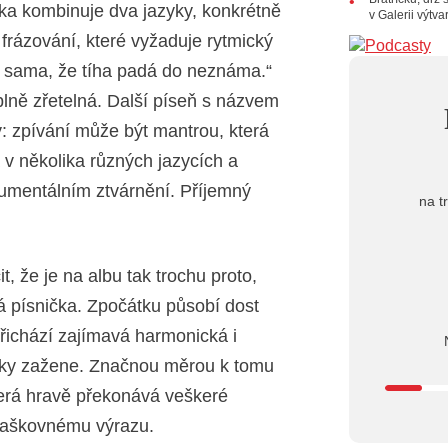
ska kombinuje dva jazyky, konkrétně
Dušan Ur
v Galerii výtv
 frázování, které vyžaduje rytmický
20.07.202
10:03
Št
em sama, že tíha padá do neznáma.“
nabídne Kr
plně zřetelná. Další píseň s názvem
18.07.202
13:38
Pi
 zpívání může být mantrou, která
letní cent
á v několika různých jazycích a
umentálním ztvárnění. Příjemný
na t
t, že je na albu tak trochu proto,
 písnička. Zpočátku působí dost
přichází zajímavá harmonická i
ky zažene. Značnou měrou k tomu
terá hravě překonává veškeré
 laškovnému výrazu.