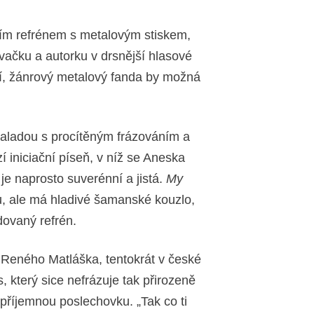
cím refrénem s metalovým stiskem,
vačku a autorku v drsnější hlasové
uší, žánrový metalový fanda by možná
 baladou s procítěným frázováním a
í iniciační píseň, v níž se Aneska
je naprosto suverénní a jistá.
My
 ale má hladivé šamanské kouzlo,
ovaný refrén.
 Reného Matláška, tentokrát v české
, který sice nefrázuje tak přirozeně
 příjemnou poslechovku. „Tak co ti