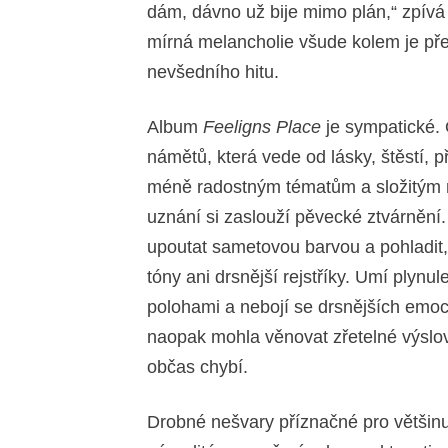
dám, dávno už bije mimo plán,“ zpív
mírná melancholie všude kolem je pře
nevšedního hitu.
Album
Feeligns Place
je sympatické.
námětů, která vede od lásky, štěstí, př
méně radostným tématům a složitým 
uznání si zaslouží pěvecké ztvárnění
upoutat sametovou barvou a pohladit, 
tóny ani drsnější rejstříky. Umí plynul
polohami a nebojí se drsnějších emoc
naopak mohla věnovat zřetelné výslo
občas chybí.
Drobné nešvary příznačné pro většinu