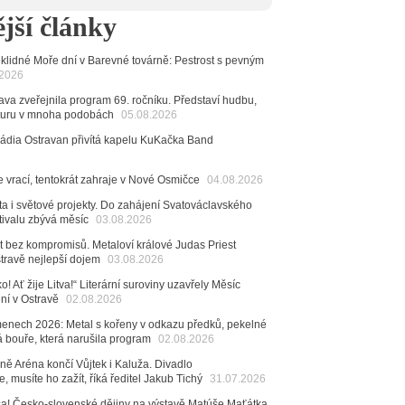
 Ostravy se vrací britští Modestep, vystoupí v
jší články
v klubu Barrák
VIDEO
měvné historky ze života ostravské kapely Verše:
nutých baterek až po kuriózní krádež kláves
klidné Moře dní v Barevné továrně: Pestrost s pevným
.2026
6
va zveřejnila program 69. ročníku. Představí hudbu,
ncert legendárních Judas Priest se blíží. Zbývá jen
raturu v mnoha podobách
05.08.2026
esítek posledních vstupenek
Rádia Ostravan přivítá kapelu KuKačka Band
6
mřela ostravská baletka Vlasta Pavelcová,
e vrací, tentokrát zahraje v Nové Osmičce
04.08.2026
Ceny Thálie za celoživotní mistrovství
dná Čeladná nabídne Olympic, Langerovou i
ta i světové projekty. Do zahájení Svatováclavského
tivalu zbývá měsíc
 návštěvníci nově zaplatí už jen pomocí čipů
03.08.2026
t bez kompromisů. Metaloví králové Judas Priest
6
stravě nejlepší dojem
03.08.2026
ěvačka Tanja vydala nové EP Plamen
VIDEO
o! Ať žije Litva!“ Literární suroviny uzavřely Měsíc
6
ení v Ostravě
02.08.2026
pela Midnight v Rádiu Ostravan: Od minulého roku
adovali naši show
menech 2026: Metal s kořeny v odkazu předků, pekelné
AUDIO
á bouře, která narušila program
02.08.2026
6
ě Aréna končí Vůjtek i Kaluža. Divadlo
 Novou Osmičku míří Bára Zmeková Trio. Výrazná
, musíte ho zažít, říká ředitel Jakub Tichý
31.07.2026
eské alternativní scény zahraje ve Frýdku-Místku
stem živého vysílání Rádia Ostravan bude herec
 sa! Česko-slovenské dějiny na výstavě Matúše Maťátka