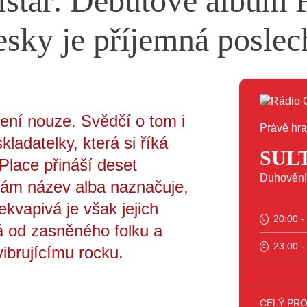
olštář. Debutové album 
esky je příjemná posle
ení nouze. Svědčí o tom i
Právě hra
ladatelky, která si říká
SUL
Place přináší deset
Duhovění
Sám název alba naznačuje,
kvapivá je však jejich
20:00 -
ná od zasněného folku a
23:00 -
ibrujícímu rocku.
CELÝ PR