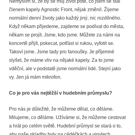
Nemyslím si, že by se můj život poté, co jsem se stal
členem kapely Agnostic Front, nějak změnil. Žijeme
normální denní životy jako každý jiný, nic rozdílného.
Když někam přijedeme, zajdeme se podívat do města,
někam se projít. Jsme, kdo jsme. Můžete za námi na
koncertě přijít, pokecat, potřást si rukou, vyfotit se.
Takoví jsme. Jsme tady pro fanoušky. Je příjemné
slyšet, že máme vliv na nějaké kapely. Za to jsme
vděční, ale v podstatě jsme normální lidé. Stejní jako
vy. Jen já mám mikrofon.
Co je pro vás nejtěžší v hudebním průmyslu?
Pro nás je důležité, že můžeme dělat, co děláme.
Milujeme, co děláme. Užíváme si, že můžeme cestovat
a hrát po celém světě. Hudební průmysl se stará o to,
aby naše skladby byly na cédéčkách a vinylech