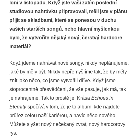
loni v listopadu. Když jste vaši zatím poslední
studiovou nahrávku připravovali, měli jste v plánu
přijít se skladbami, které se ponesou v duchu
vašich starších songů, nebo hlavní myšlenkou
bylo, že vytvoříte nějaký nový, čerstvý hardcore
materiál?
Když jdeme nahrávat nové songy, nikdy neplánujeme,
jaké by měly být. Nikdy nepřemýšlíme tak, že by měly
znít jako něco, co jsme vytvořili dříve. Když jsme
stoprocentně přesvědčeni, že vše pasuje, jak má, tak
je nahrajeme. Tak to prostě je. Krása
Echoes in
Eternity
spočívá v tom, že je to album, kde najdete
průřez celou naší kariérou, a navíc něco nového.
Můžete slyšet nový nečekaný zvrat, nový hardcorový
rys.