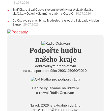
20:09
Na Novou Osmičku míří Bára Zmeková Trio.
31.07.2026
Výrazná osobnost české alternativní scény zahraje ve
Bratříčku, drž sa! Česko-slovenské dějiny na výstavě Matúše
Frýdku-Místku
Maťátka v Galerii výtvarného umění v Ostravě
30.07.2026
14:01
Hostem živého vysílání Rádia Ostravan bude
herec Dušan Urban
Do Ostravy se vrací britští Modestep, vystoupí v listopadu v klubu
Barrák
29.07.2026
20.07.2026
10:03
Štěrkovna Open Music: Klubová scéna na festivalu
nabídne Krhuta i Beatles
18.07.2026
Podpořte hudbu
13:38
Pimprléto promění areál Divadla loutek Ostrava v
letní centrum umění, tvoření a sousedských setkání
našeho kraje
dobrovolným předplatným
na transparentní účet 2903129090/2010.
Peníze využíváme na udržení
a rozvoj Rádia Ostravan.
Na rok 2026 je aktuálně vybráno:
11 211,09 Kč
z 100.000,- Kč