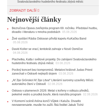
Svatováclavského hudebního festivalu zbývá měsíc
29.07.2026
ZOBRAZIT DALŠÍ
11:00
Do Ostravy se vrací britští Modestep, vystoupí v
Nejnovější články
listopadu v klubu Barrák
VIDEO
10:33
Úsměvné historky ze života ostravské kapely
Verše: Od zapomenutých baterek až po kuriózní krádež
Bezručova Opava zveřejnila program 69. ročníku. Představí hudbu,
kláves
AUDIO
divadlo i literaturu v mnoha podobách
05.08.2026
28.07.2026
Živé vysílání Rádia Ostravan přivítá kapelu KuKačka Band
15:51
Koncert legendárních Judas Priest se blíží. Zbývá
05.08.2026
jen několik desítek posledních vstupenek
David Koller se vrací, tentokrát zahraje v Nové Osmičce
04.08.2026
27.07.2026
20:44
Zemřela ostravská baletka Vlasta Pavelcová,
Plachetka, Katta i světové projekty. Do zahájení Svatováclavského
držitelka Ceny Thálie za celoživotní mistrovství
hudebního festivalu zbývá měsíc
03.08.2026
10:06
Ladná Čeladná nabídne Olympic, Langerovou i
Poctivý koncert bez kompromisů. Metaloví králové Judas Priest
Kirschner, návštěvníci nově zaplatí už jen pomocí čipů
zanechali v Ostravě nejlepší dojem
03.08.2026
24.07.2026
„Ať žije Grónsko! Ať žije Litva!“ Literární suroviny uzavřely Měsíc
17:06
Zpěvačka Tanja vydala nové EP Plamen
VIDEO
autorského čtení v Ostravě
02.08.2026
22.07.2026
Ostrava v plamenech 2026: Metal s kořeny v odkazu předků,
10:02
Kapela Midnight v Rádiu Ostravan: Od minulého
pekelné vedro a prudká bouře, která narušila program
02.08.2026
roku jsme upgradovali naši show
AUDIO
V Komorní scéně Aréna končí Vůjtek i Kaluža. Divadlo
21.07.2026
nevygenerujete, musíte ho zažít, říká ředitel Jakub Tichý