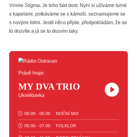
Vinnie Stigma
. Je toho fakt dost. Nyní si užíváme turné
s kapelami, potkáváme se s kámoši, seznamujeme se
s novými lidmi. Jestli něco přijde, předpokládám, že se
to dozvíte a já se to dozvím taky.
Právě hraje:
MY DVA TRIO
Ukolébavka
00:00 - 05:00
NOČNÍ MIX
05:00 - 07:00
FOLKLOR