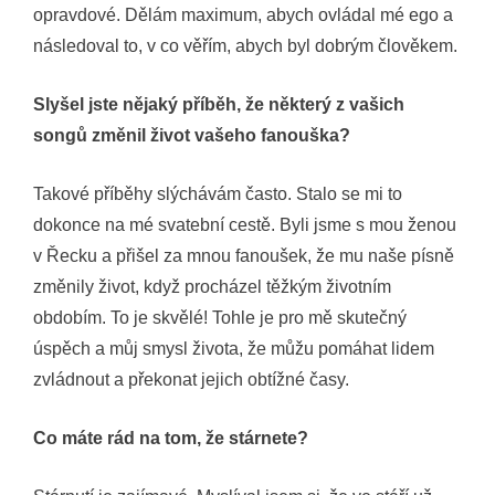
opravdové. Dělám maximum, abych ovládal mé ego a
následoval to, v co věřím, abych byl dobrým člověkem.
Slyšel jste nějaký příběh, že některý z vašich
songů změnil život vašeho fanouška?
Takové příběhy slýchávám často. Stalo se mi to
dokonce na mé svatební cestě. Byli jsme s mou ženou
v Řecku a přišel za mnou fanoušek, že mu naše písně
změnily život, když procházel těžkým životním
obdobím. To je skvělé! Tohle je pro mě skutečný
úspěch a můj smysl života, že můžu pomáhat lidem
zvládnout a překonat jejich obtížné časy.
Co máte rád na tom, že stárnete?