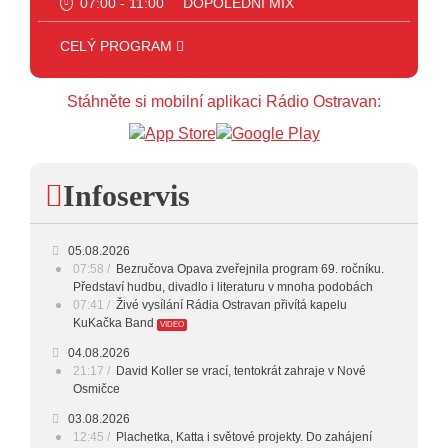
07:00 - 11:00
DOPOLEDNÍ MIX
11:00 - 12:00
HITPARÁDA
CELÝ PROGRAM
12:00 - 13:00
JAZZ
Stáhněte si mobilní aplikaci Rádio Ostravan:
13:00 - 14:00
BLUES
14:00 - 15:00
FOLK
Infoservis
15:00 - 16:00
POP STARS
16:00 - 17:00
HARD AND HEAVY CLASSIC
05.08.2026
07:58
Bezručova Opava zveřejnila program 69. ročníku.
ŽIVĚ: ROZHOVOR S KAPELOU
Představí hudbu, divadlo i literaturu v mnoha podobách
17:00 - 18:00
KUKAČKA BAND
07:41
Živé vysílání Rádia Ostravan přivítá kapelu
KuKačka Band
VIDEO
18:00 - 20:00
INDEPENDENT
04.08.2026
21:17
David Koller se vrací, tentokrát zahraje v Nové
20:00 - 23:00
VEČERNÍ MIX
Osmičce
03.08.2026
23:00 - 00:00
POTICHU
12:45
Plachetka, Katta i světové projekty. Do zahájení