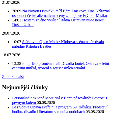
21.07.2026
20:09
Na Novou Osmičku míří Bára Zmeková Trio. Výrazná
osobnost české alternativní scény zahraje ve Frýdku-Místku
14:01
Hostem živého vysílání Rádia Ostravan bude herec
Dušan Urban
20.07.2026
10:03
Štěrkovna Open Music: Klubová scéna na festivalu
nabídne Krhuta i Beatles
18.07.2026
13:38
Pimprléto promění areál Divadla loutek Ostrava v letní
centrum umění, tvoření a sousedských setkání
Zobrazit další
Nejnovější články
Personálně neklidné Moře dní v Barevné továrně: Pestrost s
pevným řádem
06.08.2026
Bezručova Opava zveřejnila program 69. ročníku. Představí
hudbu, divadlo i literaturu v mnoha podobách
05.08.2026