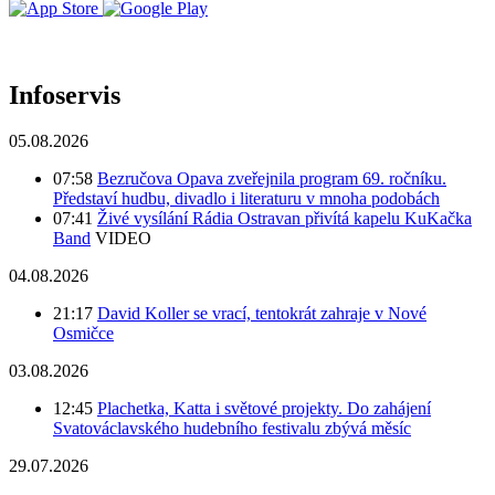
Infoservis
05.08.2026
07:58
Bezručova Opava zveřejnila program 69. ročníku.
Představí hudbu, divadlo i literaturu v mnoha podobách
07:41
Živé vysílání Rádia Ostravan přivítá kapelu KuKačka
Band
VIDEO
04.08.2026
21:17
David Koller se vrací, tentokrát zahraje v Nové
Osmičce
03.08.2026
12:45
Plachetka, Katta i světové projekty. Do zahájení
Svatováclavského hudebního festivalu zbývá měsíc
29.07.2026