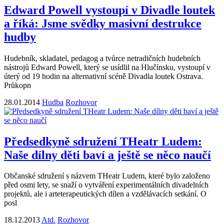
Edward Powell vystoupí v Divadle loutek
a říká: Jsme svědky masivní destrukce
hudby
Hudebník, skladatel, pedagog a tvůrce netradičních hudebních
nástrojů Edward Powell, který se usídlil na Hlučínsku, vystoupí v
úterý od 19 hodin na alternativní scéně Divadla loutek Ostrava.
Průkopn
28.01.2014
Hudba
Rozhovor
Předsedkyně sdružení THeatr Ludem:
Naše dílny děti baví a ještě se něco naučí
Občanské sdružení s názvem THeatr Ludem, které bylo založeno
před osmi lety, se snaží o vytváření experimentálních divadelních
projektů, ale i arteterapeutických dílen a vzdělávacích setkání. O
posl
18.12.2013
Atd.
Rozhovor