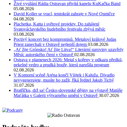
Živé vysílání Rádia Ostravan přivítá kapelu KuKačka Band
05.08.2026
David Koller se vrací, tentokrát zahraje v Nové Osmičce
04.08.2026
Plachetka, Katta i světové projekty. Do zahájení
Svatováclavského hudebního festivalu zbývá měsíc
03.08.2026
Poctivý koncert bez kompromisů. Metaloví králové Judas
Priest zanechali v Ostravě nejlepší dojem
03.08.2026
„Ať žije Grónsko! Ať žije Litva!“ Literární suroviny uzavřely
Měsíc autorského čtení v Ostravě
02.08.2026
Ostrava v plamenech 2026: Metal s kořeny v odkazu předků,
pekelné vedro a prudká bouře, která narušila program
02.08.2026
V Komorní scéně Aréna končí Vůjtek i Kaluža. Divadlo
nevygenerujete, musíte ho zažít, říká ředitel Jakub Tichý
31.07.2026
Bratříčku, drž sa! Česko-slovenské dějiny na výstavě Matúše
Maťátka v Galerii výtvarného umění v Ostravě
30.07.2026