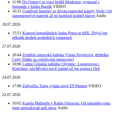
11:00
Do Ostravy se vrací britští Modestep, vystoupí v
listopadu v klubu Barrák
VIDEO
10:33
Úsměvné historky ze života ostravské kapely Verše: Od
zapomenutých baterek až po kuriózní krádež kláves
Audio
28.07.2026
15:51
Koncert legendárních Judas Priest se blíží. Zbývá jen
několik desítek posledních vstupenek
27.07.2026
20:44
Zemřela ostravská baletka Vlasta Pavelcová, držitelka
Ceny Thálie za celoživotní mistrovství
10:06
Ladná Čeladná nabídne Olympic, Langerovou i
Kirschner, návštěvníci nově zaplatí už jen pomocí čipů
24.07.2026
17:06
Zpěvačka Tanja vydala nové EP Plamen
VIDEO
22.07.2026
10:02
Kapela Midnight v Rádiu Ostravan: Od minulého roku
jsme upgradovali naši show
Audio