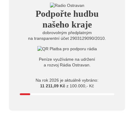
herec Dušan Urban
20.07.2026
Podpořte hudbu
10:03
Štěrkovna Open Music: Klubová scéna na festivalu
nabídne Krhuta i Beatles
našeho kraje
dobrovolným předplatným
na transparentní účet 2903129090/2010.
Peníze využíváme na udržení
a rozvoj Rádia Ostravan.
Na rok 2026 je aktuálně vybráno:
11 211,09 Kč
z 100.000,- Kč