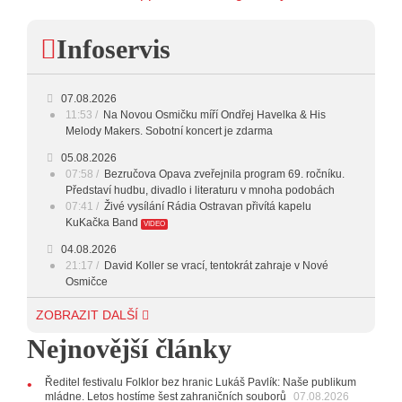
23:00 - 00:00
POTICHU
Infoservis
07.08.2026
11:53
Na Novou Osmičku míří Ondřej Havelka & His
Melody Makers. Sobotní koncert je zdarma
05.08.2026
07:58
Bezručova Opava zveřejnila program 69. ročníku.
Představí hudbu, divadlo i literaturu v mnoha podobách
07:41
Živé vysílání Rádia Ostravan přivítá kapelu
KuKačka Band
VIDEO
04.08.2026
21:17
David Koller se vrací, tentokrát zahraje v Nové
Osmičce
03.08.2026
ZOBRAZIT DALŠÍ
12:45
Plachetka, Katta i světové projekty. Do zahájení
Nejnovější články
Svatováclavského hudebního festivalu zbývá měsíc
29.07.2026
Ředitel festivalu Folklor bez hranic Lukáš Pavlík: Naše publikum
11:00
Do Ostravy se vrací britští Modestep, vystoupí v
mládne. Letos hostíme šest zahraničních souborů
07.08.2026
listopadu v klubu Barrák
VIDEO