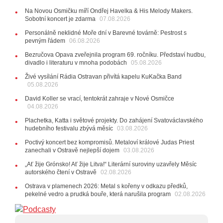
10:33
Úsměvné historky ze života ostravské kapely
Na Novou Osmičku míří Ondřej Havelka & His Melody Makers.
Verše: Od zapomenutých baterek až po kuriózní krádež
Sobotní koncert je zdarma
07.08.2026
kláves
AUDIO
Personálně neklidné Moře dní v Barevné továrně: Pestrost s
pevným řádem
28.07.2026
06.08.2026
15:51
Koncert legendárních Judas Priest se blíží. Zbývá
Bezručova Opava zveřejnila program 69. ročníku. Představí hudbu,
jen několik desítek posledních vstupenek
divadlo i literaturu v mnoha podobách
05.08.2026
27.07.2026
Živé vysílání Rádia Ostravan přivítá kapelu KuKačka Band
20:44
Zemřela ostravská baletka Vlasta Pavelcová,
05.08.2026
držitelka Ceny Thálie za celoživotní mistrovství
David Koller se vrací, tentokrát zahraje v Nové Osmičce
10:06
Ladná Čeladná nabídne Olympic, Langerovou i
04.08.2026
Kirschner, návštěvníci nově zaplatí už jen pomocí čipů
Plachetka, Katta i světové projekty. Do zahájení Svatováclavského
24.07.2026
hudebního festivalu zbývá měsíc
03.08.2026
17:06
Zpěvačka Tanja vydala nové EP Plamen
VIDEO
Poctivý koncert bez kompromisů. Metaloví králové Judas Priest
22.07.2026
zanechali v Ostravě nejlepší dojem
03.08.2026
10:02
Kapela Midnight v Rádiu Ostravan: Od minulého
„Ať žije Grónsko! Ať žije Litva!“ Literární suroviny uzavřely Měsíc
roku jsme upgradovali naši show
AUDIO
autorského čtení v Ostravě
02.08.2026
21.07.2026
Ostrava v plamenech 2026: Metal s kořeny v odkazu předků,
20:09
Na Novou Osmičku míří Bára Zmeková Trio.
pekelné vedro a prudká bouře, která narušila program
02.08.2026
Výrazná osobnost české alternativní scény zahraje ve
Frýdku-Místku
14:01
Hostem živého vysílání Rádia Ostravan bude