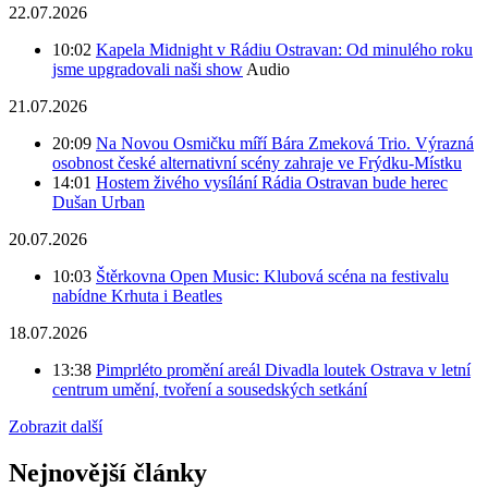
22.07.2026
10:02
Kapela Midnight v Rádiu Ostravan: Od minulého roku
jsme upgradovali naši show
Audio
21.07.2026
20:09
Na Novou Osmičku míří Bára Zmeková Trio. Výrazná
osobnost české alternativní scény zahraje ve Frýdku-Místku
14:01
Hostem živého vysílání Rádia Ostravan bude herec
Dušan Urban
20.07.2026
10:03
Štěrkovna Open Music: Klubová scéna na festivalu
nabídne Krhuta i Beatles
18.07.2026
13:38
Pimprléto promění areál Divadla loutek Ostrava v letní
centrum umění, tvoření a sousedských setkání
Zobrazit další
Nejnovější články