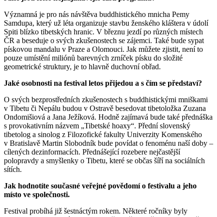
Významná je pro nás návštěva buddhistického mnicha Pemy
Samdupa, který už léta organizuje stavbu ženského kláštera v údolí
Spiti blízko tibetských hranic. V březnu jezdí po různých místech
ČR a beseduje o svých zkušenostech se zájemci. Také bude sypat
pískovou mandalu v Praze a Olomouci. Jak můžete zjistit, není to
pouze umístění miliónů barevných zrníček písku do složité
geometrické struktury, je to hlavně duchovní obřad.
Jaké osobnosti na festival
letos
přijedou a s čím se představí?
O svých bezprostředních zkušenostech s buddhistickými mniškami
v Tibetu či Nepálu budou v Ostravě besedovat tibetoložka Zuzana
Ondomišiová a Jana Ježíková. Hodně zajímavá bude také přednáška
s provokativním názvem „Tibetské hoaxy“. Přední slovenský
tibetolog a sinolog z Filozofické fakulty Univerzity Komenského
v Bratislavě Martin Slobodník bude povídat o fenoménu naší doby –
cílených dezinformacích. Přednášející rozebere nejčastější
polopravdy a smyšlenky o Tibetu, které se občas šíří na sociálních
sítích.
Jak hodnotíte současné veřejné
povědomí o festivalu a jeho
místo ve společnosti.
Festival probíhá již šestnáctým rokem. Některé ročníky byly