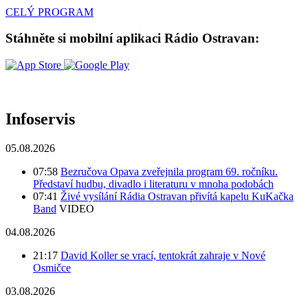
CELÝ PROGRAM
Stáhněte si mobilní aplikaci Rádio Ostravan:
Infoservis
05.08.2026
07:58
Bezručova Opava zveřejnila program 69. ročníku.
Představí hudbu, divadlo i literaturu v mnoha podobách
07:41
Živé vysílání Rádia Ostravan přivítá kapelu KuKačka
Band
VIDEO
04.08.2026
21:17
David Koller se vrací, tentokrát zahraje v Nové
Osmičce
03.08.2026