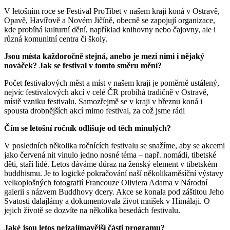
V letošním roce se Festival ProTibet v našem kraji koná v Ostravě,
Opavě, Havířově a Novém Jičíně, obecně se zapojují organizace,
kde probíhá kulturní dění, například knihovny nebo čajovny, ale i
různá komunitní centra či školy.
Jsou
místa každoročně stejná, anebo j
e mezi nimi i nějaký
nováček? Jak
se festival v tomto směru mění?
Počet festivalových měst a míst v našem kraji je poměrně ustálený,
nejvíc festivalových akcí v celé ČR probíhá tradičně v Ostravě,
místě vzniku festivalu. Samozřejmě se v kraji v březnu koná i
spousta drobnějších akcí mimo festival, za což jsme rádi
Čím se letošní ročník odlišuje od těch minulých?
V posledních několika ročnících festivalu se snažíme, aby se akcemi
jako červená nit vinulo jedno nosné téma – např. nomádi, tibetské
děti, staří lidé. Letos dáváme důraz na ženský element v tibetském
buddhismu. Je to logické pokračování naší několikaměsíční výstavy
velkoplošných fotografií Francouze Oliviera Adama v Národní
galerii s názvem Buddhovy dcery. Akce se konala pod záštitou Jeho
Svatosti dalajlámy a dokumentovala život mnišek v Himálaji. O
jejich životě se dozvíte na několika besedách festivalu.
Jaké
jsou letos
ne
jzajímavější části programu
?