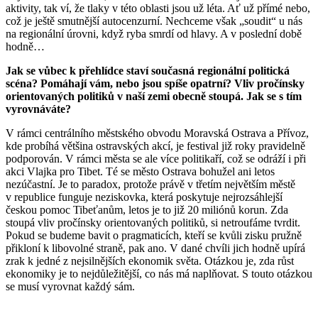
aktivity, tak ví, že tlaky v této oblasti jsou už léta. Ať už přímé nebo,
což je ještě smutnější autocenzurní. Nechceme však „soudit“ u nás
na regionální úrovni, když ryba smrdí od hlavy. A v poslední době
hodně…
Jak se vůbec k přehlídce staví současná regionální politická
scéna? Pomáhají vám, nebo
jsou
sp
íše opatrní? Vliv pročínsky
orientovaných pol
itiků v naší zemi obecně stoupá.
Jak se s tím
vyrovnáváte?
V rámci centrálního městského obvodu Moravská Ostrava a Přívoz,
kde probíhá většina ostravských akcí, je festival již roky pravidelně
podporován. V rámci města se ale více politikaří, což se odráží i při
akci Vlajka pro Tibet. Té se město Ostrava bohužel ani letos
nezúčastní. Je to paradox, protože právě v třetím největším městě
v republice funguje neziskovka, která poskytuje nejrozsáhlejší
českou pomoc Tibeťanům, letos je to již 20 miliónů korun. Zda
stoupá vliv pročínsky orientovaných politiků, si netroufáme tvrdit.
Pokud se budeme bavit o pragmaticích, kteří se kvůli zisku pružně
přikloní k libovolné straně, pak ano. V dané chvíli jich hodně upírá
zrak k jedné z nejsilnějších ekonomik světa. Otázkou je, zda růst
ekonomiky je to nejdůležitější, co nás má naplňovat. S touto otázkou
se musí vyrovnat každý sám.