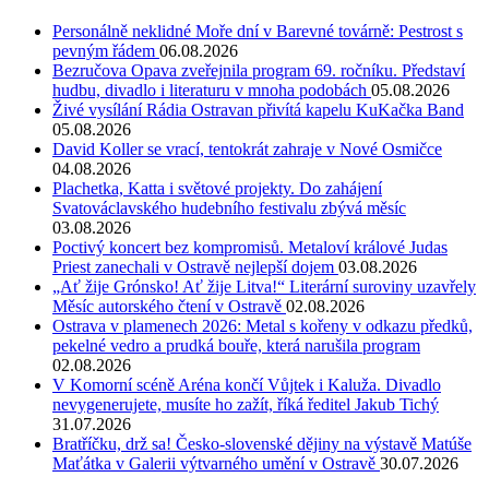
Personálně neklidné Moře dní v Barevné továrně: Pestrost s
pevným řádem
06.08.2026
Bezručova Opava zveřejnila program 69. ročníku. Představí
hudbu, divadlo i literaturu v mnoha podobách
05.08.2026
Živé vysílání Rádia Ostravan přivítá kapelu KuKačka Band
05.08.2026
David Koller se vrací, tentokrát zahraje v Nové Osmičce
04.08.2026
Plachetka, Katta i světové projekty. Do zahájení
Svatováclavského hudebního festivalu zbývá měsíc
03.08.2026
Poctivý koncert bez kompromisů. Metaloví králové Judas
Priest zanechali v Ostravě nejlepší dojem
03.08.2026
„Ať žije Grónsko! Ať žije Litva!“ Literární suroviny uzavřely
Měsíc autorského čtení v Ostravě
02.08.2026
Ostrava v plamenech 2026: Metal s kořeny v odkazu předků,
pekelné vedro a prudká bouře, která narušila program
02.08.2026
V Komorní scéně Aréna končí Vůjtek i Kaluža. Divadlo
nevygenerujete, musíte ho zažít, říká ředitel Jakub Tichý
31.07.2026
Bratříčku, drž sa! Česko-slovenské dějiny na výstavě Matúše
Maťátka v Galerii výtvarného umění v Ostravě
30.07.2026