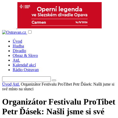
Úvod
Hudba
Divadlo
Obraz & Slovo
Atd.
Kalendař akcí
Rádio Ostravan
Úvod
Atd.
Organizátor Festivalu ProTibet Petr Ďásek: Našli jsme si
své místo na slunci
Organizátor Festivalu ProTibet
Petr Ďásek: Našli jsme si své