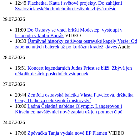
12:45
Plachetka, Katta i světové projekty. Do zahájení
Svatováclavského hudebního festivalu zbývá měsíc
29.07.2026
11:00
Do Ostravy se vrací britští Modestep, vystoupí v
listopadu v klubu Barrák
VIDEO
10:33
Úsměvné historky ze života ostravské kapely Verše: Od
zapomenutých baterek až po kuriózní krádež kláves
Audio
28.07.2026
15:51
Koncert legendárních Judas Priest se blíží. Zbývá jen
několik desítek posledních vstupenek
27.07.2026
20:44
Zemřela ostravská baletka Vlasta Pavelcová, držitelka
Ceny Thálie za celoživotní mistrovství
10:06
Ladná Čeladná nabídne Olympic, Langerovou i
Kirschner, návštěvníci nově zaplatí už jen pomocí čipů
24.07.2026
17:06
Zpěvačka Tanja vydala nové EP Plamen
VIDEO