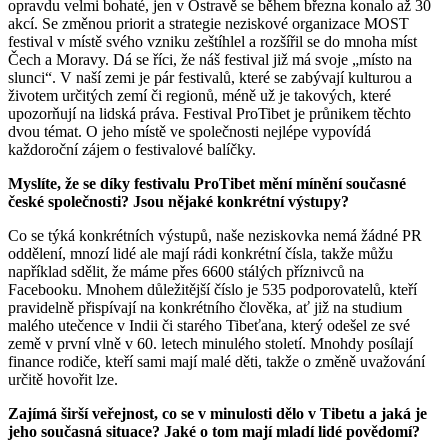
opravdu velmi bohaté, jen v Ostravě se během března konalo až 30
akcí. Se změnou priorit a strategie neziskové organizace MOST
festival v místě svého vzniku zeštíhlel a rozšířil se do mnoha míst
Čech a Moravy. Dá se říci, že náš festival již má svoje „místo na
slunci“. V naší zemi je pár festivalů, které se zabývají kulturou a
životem určitých zemí či regionů, méně už je takových, které
upozorňují na lidská práva. Festival ProTibet je průnikem těchto
dvou témat. O jeho místě ve společnosti nejlépe vypovídá
každoroční zájem o festivalové balíčky.
Myslíte, že se
díky festivalu ProTibet mění mínění současné
české společnosti? Jsou nějaké konkrétní výstupy?
Co se týká konkrétních výstupů, naše neziskovka nemá žádné PR
oddělení, mnozí lidé ale mají rádi konkrétní čísla, takže můžu
například sdělit, že máme přes 6600 stálých příznivců na
Facebooku. Mnohem důležitější číslo je 535 podporovatelů, kteří
pravidelně přispívají na konkrétního člověka, ať již na studium
malého utečence v Indii či starého Tibeťana, který odešel ze své
země v první vlně v 60. letech minulého století. Mnohdy posílají
finance rodiče, kteří sami mají malé děti, takže o změně uvažování
určitě hovořit lze.
Z
ajímá
širší veřejnost, co se v minulosti dělo
v Tibetu a jaká je
jeho současná situace? Jaké o tom mají mladí lidé povědomí?