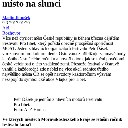
místo na slunci
Martin Jiroušek
9.3.2017 01:20
Atd.
Rozhovor
Více než čtyřicet měst České republiky je během března dějištěm
Festivalu ProTibet, který pořádá obecně prospěšná společnost
MOST. Jeden z hlavních organizátorů festivalu Petr Ďásek
v rozhovoru pro kulturní deník Ostravan.cz přibližuje zajímavé body
letošního šestnáctého ročníku a hovoří o tom, jak se mění povědomí
české veřejnosti o této vzdálené zemi. Přestože festival v Ostravě
vznikl a každoročně zde nabízí nejvíce akcí, radnice třetího
největšího města ČR se opět navzdory každoročním výzvám
nezapojí do symbolické akce Vlajka pro Tibet.
Petr Ďásek je jedním z hlavních motorů Festivalu
ProTibet.
Foto: Aleš Honus
Ve kterých městech Moravskoslezského kraje se
letošní ročník
festivalu koná
?