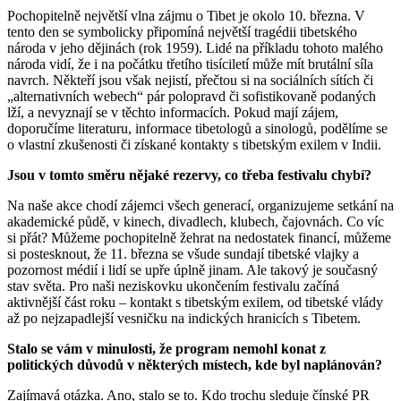
Pochopitelně největší vlna zájmu o Tibet je okolo 10. března. V
tento den se symbolicky připomíná největší tragédii tibetského
národa v jeho dějinách (rok 1959). Lidé na příkladu tohoto malého
národa vidí, že i na počátku třetího tisíciletí může mít brutální síla
navrch. Někteří jsou však nejistí, přečtou si na sociálních sítích či
„alternativních webech“ pár polopravd či sofistikovaně podaných
lží, a nevyznají se v těchto informacích. Pokud mají zájem,
doporučíme literaturu, informace tibetologů a sinologů, podělíme se
o vlastní zkušenosti či získané kontakty s tibetským exilem v Indii.
Jsou v tomto směru nějaké rezervy, co třeba festivalu chybí?
Na naše akce chodí zájemci všech generací, organizujeme setkání na
akademické půdě, v kinech, divadlech, klubech, čajovnách. Co víc
si přát? Můžeme pochopitelně žehrat na nedostatek financí, můžeme
si postesknout, že 11. března se všude sundají tibetské vlajky a
pozornost médií i lidí se upře úplně jinam. Ale takový je současný
stav světa. Pro naši neziskovku ukončením festivalu začíná
aktivnější část roku – kontakt s tibetským exilem, od tibetské vlády
až po nejzapadlejší vesničku na indických hranicích s Tibetem.
Stalo se vám v minulosti, že
program nemohl konat z
politických důvodů v některých místech, kde byl naplánován?
Zajímavá otázka. Ano, stalo se to. Kdo trochu sleduje čínské PR