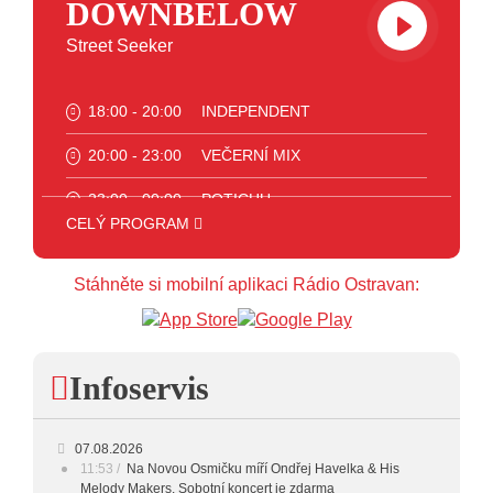
DOWNBELOW
Street Seeker
18:00 - 20:00
INDEPENDENT
20:00 - 23:00
VEČERNÍ MIX
23:00 - 00:00
POTICHU
CELÝ PROGRAM
Stáhněte si mobilní aplikaci Rádio Ostravan:
Infoservis
07.08.2026
11:53
Na Novou Osmičku míří Ondřej Havelka & His
Melody Makers. Sobotní koncert je zdarma