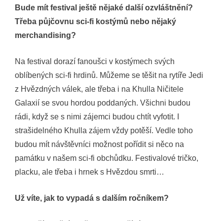
Bude mít festival ještě nějaké další ozvláštnění?
Třeba půjčovnu sci-fi kostýmů nebo nějaký
merchandising?
Na festival dorazí fanoušci v kostýmech svých
oblíbených sci-fi hrdinů. Můžeme se těšit na rytíře Jedi
z Hvězdných válek, ale třeba i na Khulla Ničitele
Galaxií se svou hordou poddaných. Všichni budou
rádi, když se s nimi zájemci budou chtít vyfotit. I
strašidelného Khulla zájem vždy potěší. Vedle toho
budou mít návštěvníci možnost pořídit si něco na
památku v našem sci-fi obchůdku. Festivalové tričko,
placku, ale třeba i hrnek s Hvězdou smrti…
Už víte, jak to vypadá s dalším ročníkem?