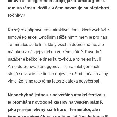
lidstva a inteligentních strojů, jak dramaturgové k
tomuto tématu došli a v čem navazuje na předchozí
ročníky?
Každý rok připravujeme atraktivní téma, které vychází z
filmové kolekce. Letošním stěžejním filmem je pro nás
Terminátor. Je to film, který všichni dobře známe, ale
málokdo z nás jej viděl na velkém plátně. Původně
natáčené béčko je dnes kultovkou, a to nejen kvůli
Arnoldu Schwarzeneggerovi. Téma inteligentních
strojů se v science fiction objevuje už od počátku a my
víme, že jsme toto téma letos z daleka nevyčerpali.
Nepochybně jednou z největších atrakcí festivalu
je promítání novodobé klasiky na velkém plátně,
jako je nejen vlivný sci-fi horor Terminátor, ale i
japonské anime Akira a rodinné sci-fi melodrama E.