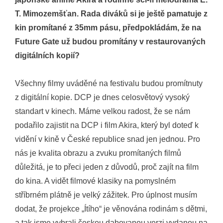
T. Mimozemšťan. Rada diváků si je ještě pamatuje z
kin promítané z 35mm pásu, předpokládám, že na
Future Gate už budou promítány v restaurovaných
digitálních kopií?
Všechny filmy uváděné na festivalu budou promítnuty
z digitální kopie. DCP je dnes celosvětový vysoký
standart v kinech. Máme velkou radost, že se nám
podařilo zajistit na DCP i film Akira, který byl doteď k
vidění v kině v České republice snad jen jednou. Pro
nás je kvalita obrazu a zvuku promítaných filmů
důležitá, je to přeci jeden z důvodů, proč zajít na film
do kina. A vidět filmové klasiky na pomyslném
stříbrném plátně je velký zážitek. Pro úplnost musím
dodat, že projekce „Ítího“ je věnována rodinám s dětmi,
a tak jsme vybrali českou dabovanou verzi vydanou na