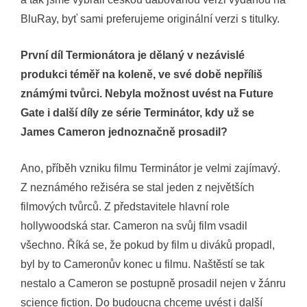
BluRay, byť sami preferujeme originální verzi s titulky.
První díl Termionátora je dělaný v nezávislé
produkci téměř na koleně, ve své době nepříliš
známými tvůrci. Nebyla možnost uvést na Future
Gate i další díly ze série Terminátor, kdy už se
James Cameron jednoznačně prosadil?
Ano, příběh vzniku filmu Terminátor je velmi zajímavý.
Z neznámého režiséra se stal jeden z největších
filmových tvůrců. Z představitele hlavní role
hollywoodská star. Cameron na svůj film vsadil
všechno. Říká se, že pokud by film u diváků propadl,
byl by to Cameronův konec u filmu. Naštěstí se tak
nestalo a Cameron se postupně prosadil nejen v žánru
science fiction. Do budoucna chceme uvést i další