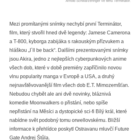
Arnold Schwarzennger ve filmu Terminátor.
Mezi promítanými snímky nechybí první Terminátor,
film, který stvořil hned dvě legendy: Jamese Camerona
a T-800, kyborga zabijáka s rakouským přízvukem a
hláškou „I´ll be back“. Dalšími prezentovanými snímky
jsou Akira, jedno z nejlepších cyberpunkových anime
všech dob, které v době premiéry zapříčinilo novou
vlnu popularity manga v Evropě a USA, a druhý
nejnavštěvovanější film všech dob E.T. Mimozemšťan.
Nebudou chybět ale ani dvě novinky, bláznivá
komedie Moonwalkers o přistání, nebo spíše
nepřistání na Měsíci a dystopické sci-fi Bílý král, které
nabídne svět podobný tomu orwellovskému. Bližší
informace k přehlídce poskytl Ostravanu mluvčí Future
Gate Andrej Štůla.