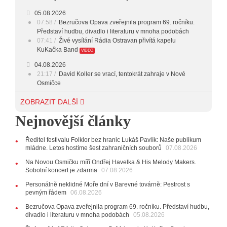
05.08.2026
07:58
Bezručova Opava zveřejnila program 69. ročníku.
Představí hudbu, divadlo i literaturu v mnoha podobách
07:41
Živé vysílání Rádia Ostravan přivítá kapelu
KuKačka Band
VIDEO
04.08.2026
21:17
David Koller se vrací, tentokrát zahraje v Nové
Osmičce
03.08.2026
ZOBRAZIT DALŠÍ
12:45
Plachetka, Katta i světové projekty. Do zahájení
Nejnovější články
Svatováclavského hudebního festivalu zbývá měsíc
29.07.2026
Ředitel festivalu Folklor bez hranic Lukáš Pavlík: Naše publikum
11:00
Do Ostravy se vrací britští Modestep, vystoupí v
mládne. Letos hostíme šest zahraničních souborů
07.08.2026
listopadu v klubu Barrák
VIDEO
10:33
Úsměvné historky ze života ostravské kapely
Na Novou Osmičku míří Ondřej Havelka & His Melody Makers.
Verše: Od zapomenutých baterek až po kuriózní krádež
Sobotní koncert je zdarma
07.08.2026
kláves
AUDIO
Personálně neklidné Moře dní v Barevné továrně: Pestrost s
pevným řádem
28.07.2026
06.08.2026
15:51
Koncert legendárních Judas Priest se blíží. Zbývá
Bezručova Opava zveřejnila program 69. ročníku. Představí hudbu,
jen několik desítek posledních vstupenek
divadlo i literaturu v mnoha podobách
05.08.2026
27.07.2026