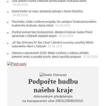
Živé vysílání Rádia Ostravan přivítá kapelu KuKačka Band
20:44
Zemřela ostravská baletka Vlasta Pavelcová,
05.08.2026
držitelka Ceny Thálie za celoživotní mistrovství
David Koller se vrací, tentokrát zahraje v Nové Osmičce
10:06
Ladná Čeladná nabídne Olympic, Langerovou i
04.08.2026
Kirschner, návštěvníci nově zaplatí už jen pomocí čipů
Plachetka, Katta i světové projekty. Do zahájení Svatováclavského
24.07.2026
hudebního festivalu zbývá měsíc
03.08.2026
17:06
Zpěvačka Tanja vydala nové EP Plamen
VIDEO
Poctivý koncert bez kompromisů. Metaloví králové Judas Priest
22.07.2026
zanechali v Ostravě nejlepší dojem
03.08.2026
10:02
Kapela Midnight v Rádiu Ostravan: Od minulého
„Ať žije Grónsko! Ať žije Litva!“ Literární suroviny uzavřely Měsíc
roku jsme upgradovali naši show
AUDIO
autorského čtení v Ostravě
02.08.2026
21.07.2026
Ostrava v plamenech 2026: Metal s kořeny v odkazu předků,
20:09
Na Novou Osmičku míří Bára Zmeková Trio.
pekelné vedro a prudká bouře, která narušila program
02.08.2026
Výrazná osobnost české alternativní scény zahraje ve
Frýdku-Místku
14:01
Hostem živého vysílání Rádia Ostravan bude
herec Dušan Urban
20.07.2026
Podpořte hudbu
10:03
Štěrkovna Open Music: Klubová scéna na festivalu
nabídne Krhuta i Beatles
našeho kraje
dobrovolným předplatným
na transparentní účet 2903129090/2010.