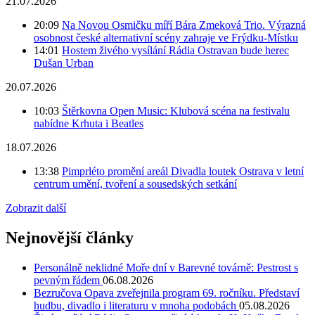
21.07.2026
20:09
Na Novou Osmičku míří Bára Zmeková Trio. Výrazná
osobnost české alternativní scény zahraje ve Frýdku-Místku
14:01
Hostem živého vysílání Rádia Ostravan bude herec
Dušan Urban
20.07.2026
10:03
Štěrkovna Open Music: Klubová scéna na festivalu
nabídne Krhuta i Beatles
18.07.2026
13:38
Pimprléto promění areál Divadla loutek Ostrava v letní
centrum umění, tvoření a sousedských setkání
Zobrazit další
Nejnovější články
Personálně neklidné Moře dní v Barevné továrně: Pestrost s
pevným řádem
06.08.2026
Bezručova Opava zveřejnila program 69. ročníku. Představí
hudbu, divadlo i literaturu v mnoha podobách
05.08.2026