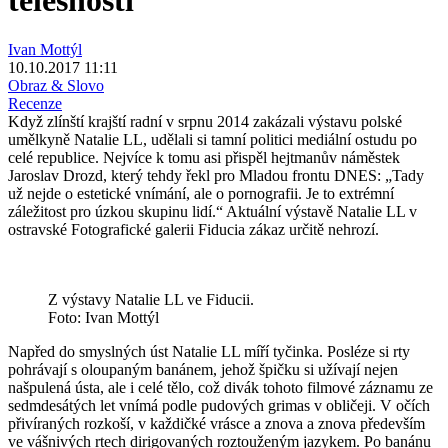
tělesnosti
Ivan Mottýl
10.10.2017 11:11
Obraz & Slovo
Recenze
Když zlínští krajští radní v srpnu 2014 zakázali výstavu polské
umělkyně Natalie LL, udělali si tamní politici mediální ostudu po
celé republice. Nejvíce k tomu asi přispěl hejtmanův náměstek
Jaroslav Drozd, který tehdy řekl pro Mladou frontu DNES: „Tady
už nejde o estetické vnímání, ale o pornografii. Je to extrémní
záležitost pro úzkou skupinu lidí.“ Aktuální výstavě Natalie LL v
ostravské Fotografické galerii Fiducia zákaz určitě nehrozí.
Z výstavy Natalie LL ve Fiducii.
Foto: Ivan Mottýl
Napřed do smyslných úst Natalie LL míří tyčinka. Posléze si rty
pohrávají s oloupaným banánem, jehož špičku si užívají nejen
našpulená ústa, ale i celé tělo, což divák tohoto filmové záznamu ze
sedmdesátých let vnímá podle pudových grimas v obličeji. V očích
přivíraných rozkoší, v každičké vrásce a znova a znova především
ve vášnivých rtech dirigovaných roztouženým jazykem. Po banánu