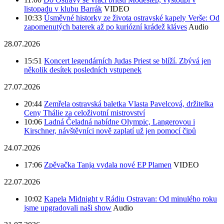
listopadu v klubu Barrák
VIDEO
10:33
Úsměvné historky ze života ostravské kapely Verše: Od
zapomenutých baterek až po kuriózní krádež kláves
Audio
28.07.2026
15:51
Koncert legendárních Judas Priest se blíží. Zbývá jen
několik desítek posledních vstupenek
27.07.2026
20:44
Zemřela ostravská baletka Vlasta Pavelcová, držitelka
Ceny Thálie za celoživotní mistrovství
10:06
Ladná Čeladná nabídne Olympic, Langerovou i
Kirschner, návštěvníci nově zaplatí už jen pomocí čipů
24.07.2026
17:06
Zpěvačka Tanja vydala nové EP Plamen
VIDEO
22.07.2026
10:02
Kapela Midnight v Rádiu Ostravan: Od minulého roku
jsme upgradovali naši show
Audio