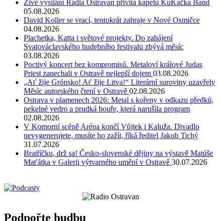
Živé vysílání Rádia Ostravan přivítá kapelu KuKačka Band
05.08.2026
David Koller se vrací, tentokrát zahraje v Nové Osmičce
04.08.2026
Plachetka, Katta i světové projekty. Do zahájení
Svatováclavského hudebního festivalu zbývá měsíc
03.08.2026
Poctivý koncert bez kompromisů. Metaloví králové Judas
Priest zanechali v Ostravě nejlepší dojem
03.08.2026
„Ať žije Grónsko! Ať žije Litva!“ Literární suroviny uzavřely
Měsíc autorského čtení v Ostravě
02.08.2026
Ostrava v plamenech 2026: Metal s kořeny v odkazu předků,
pekelné vedro a prudká bouře, která narušila program
02.08.2026
V Komorní scéně Aréna končí Vůjtek i Kaluža. Divadlo
nevygenerujete, musíte ho zažít, říká ředitel Jakub Tichý
31.07.2026
Bratříčku, drž sa! Česko-slovenské dějiny na výstavě Matúše
Maťátka v Galerii výtvarného umění v Ostravě
30.07.2026
Podpořte hudbu