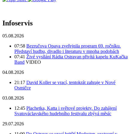
Infoservis
05.08.2026
07:58
Bezručova Opava zveřejnila program 69. ročníku.
Představí hudbu, divadlo i literaturu v mnoha podobách
07:41
Živé vysílání Rádia Ostravan přivítá kapelu KuKačka
Band
VIDEO
04.08.2026
21:17
David Koller se vrací, tentokrát zahraje v Nové
Osmičce
03.08.2026
12:45
Plachetka, Katta i světové projekty. Do zahájení
Svatováclavského hudebního festivalu zbývá měsíc
29.07.2026
11:00
Do Ostravy se vrací britští Modestep, vystoupí v