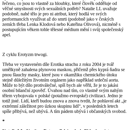
řečeno, co jsou to vlastně za hloubky, které člověk odděluje od
věčné smyslnosti svých sexuálních potřeb? Natalie LL uvažuje
podobně, nahé tělo je pro ni atribut, který hodlá ve svých
performancích využívat až do smrti (podobně jako v českých
zemích třeba Lenka Klodová nebo Kateřina Olivová), nicméně s
postupujícím věkem tohle tělesné médium mění i svůj společenský
apel.
Z cyklu Erotyzm trwogi.
Třeba ve vystaveném díle Erotika strachu z roku 2004 je tvář
umělkyně zahalena plynovou maskou, přičemž přes kyprá ňadra se
pnou šlauchy masky, které jsou v okamžiku chemického útoku
stejně důležitým životním orgánem jako například srdeční aorta.
Může to být dílo protiválečné, spíš bych ale věřil, že je to jakási
osobní bilanční zpověď. Úvahou nad tím, co vlastně svým nahým
tělem vybojovala v polské (potažmo evropské) civilizaci. Jedno je
totiž jisté. Lidí, kteří budou znova a znova tvrdit, že pohlavní akt „je
extrémní záležitost pro úzkou skupinu lidí“, v posledních letech
spíše přibývá, než ubývá. A tím pádem ubývá i občanských svobod.
*