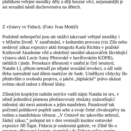
pláštíkem veřejné morálky děly a dějí hrozné věci, nejsmutnější je
asi sexuální násilí duchovenstva na dětech.
Z výstavy ve Fiducii. (Foto: Ivan Mottýl)
Podobně nebezpeční jsou ale strážci takzvané veřejné morálky i
v běžném životě. V zaměstnání, v kulturním provozu (viz Zlín nebo
nedávný zákaz expozice aktů fotografa Karla Richtra v pražské
Knihovně Akademie věd a obdobný morální ukazováček likvidující
výstavu aktů Lucie Anny Přerovské v havířovském KDPB),
médiích i jinde. Persekuce tělesnosti v umění je čirý nesmysl,
Natalie LL přitom netouží po nějaké sexuální revoluci, o níž snili
třeba surrealisté nad dílem markýze de Sade. Umělkyni vždycky šlo
především o svobodu projevu, o jakési „hipísácké“ právo ukázat
svému okolí radost z tělesné lásky.
Zlínským krajským radním nejvíce vadil nápis Natalia ist sex, v
němž jednotlivá písmena představovaly obrázky znázorňující
milostný akt mezi autorkou a jejím manželem. Paradoxně tak
počestní politikové popřeli sami sebe a svoje četné chvalozpěvy na
rodinu a manželskou věrnost. „V Ostravě nic takového nehrozí,
žádný zákaz,“ pošeptal mi v den vernisáži kurátor ostravské
expozice Jiří Šigut. Fiducia je soukromá galerie, ve Zlíně šlo o
prostory zřizované krajem, nicméně i do Fiducie tečou peníze