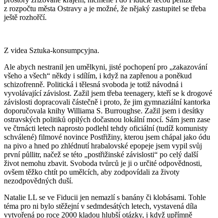
z rozpočtu města Ostravy a je možné, že nějaký zastupitel se třeba
ještě rozhořčí.
Z videa Sztuka-konsumpcyjna.
Ale abych nestranil jen umělkyni, jisté pochopení pro „zakazování
všeho a všech“ někdy i sdílím, i když na zapřenou a poněkud
schizofrenně. Politická i tělesná svoboda je totiž návodná i
vyvolávající závislost. Zažil jsem třeba teenagery, kteří se k drogové
závislosti dopracovali částečně i proto, že jim gymnaziální kantorka
doporučovala knihy Williama S. Burroughse. Zažil jsem i desítky
ostravských politiků opilých dočasnou lokální mocí. Sám jsem zase
ve čtrnácti letech naprosto podlehl tehdy oficiální (tudíž komunisty
schválené) filmové novince Postřižiny, kterou jsem chápal jako ódu
na pivo a hned po zhlédnutí hrabalovské epopeje jsem vypil svůj
první půllitr, načež se této „postřižinské závislosti“ po celý další
život nemohu zbavit. Svoboda tvůrců je ji o určité odpovědnosti,
ovšem těžko chtít po umělcích, aby zodpovídali za životy
nezodpovědných duší.
Natalie LL se ve Fiducii jen nemazlí s banány či klobásami. Tohle
téma pro ni bylo stěžejní v sedmdesátých letech, vystavená díla
vytvořená po roce 2000 kladou hlubší otázky, i když upřímně