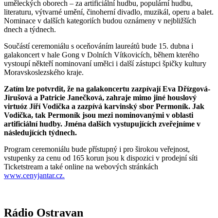
uměleckých oborech – za artificiální hudbu, populární hudbu,
literaturu, výtvarné umění, činoherní divadlo, muzikál, operu a balet.
Nominace v dalších kategoriích budou oznámeny v nejbližších
dnech a týdnech.
Součástí ceremoniálu s oceňováním laureátů bude 15. dubna i
galakoncert v hale Gong v Dolních Vítkovicích, během kterého
vystoupí někteří nominovaní umělci i další zástupci špičky kultury
Moravskoslezského kraje.
Zatím lze potvrdit, že na galakoncertu zazpívají Eva Dřízgová-
Jirušová a Patricie Janečková, zahraje mimo jiné houslový
virtuóz Jiří Vodička a zazpívá karvinský sbor Permoník. Jak
Vodička, tak Permoník jsou mezi nominovanými v oblasti
artificiální hudby. Jména dalších vystupujících zveřejníme v
následujících týdnech.
Program ceremoniálu bude přístupný i pro širokou veřejnost,
vstupenky za cenu od 165 korun jsou k dispozici v prodejní síti
Ticketstream a také online na webových stránkách
www.cenyjantar.cz.
Rádio Ostravan