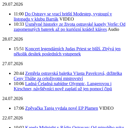
29.07.2026
11:00
Do Ostravy se vrací britští Modestep, vystoupí v
listopadu v klubu Barrák
VIDEO
10:33
Úsměvné historky ze života ostravské kapely Verše: Od
zapomenutých baterek až po kuriózní krádež kláves
Audio
28.07.2026
15:51
Koncert legendárních Judas Priest se blíží. Zbývá jen
několik desítek posledních vstupenek
27.07.2026
20:44
Zemřela ostravská baletka Vlasta Pavelcová, držitelka
Ceny Thálie za celoživotní mistrovství
10:06
Ladná Čeladná nabídne Olympic, Langerovou i
Kirschner, návštěvníci nově zaplatí už jen pomocí čipů
24.07.2026
17:06
Zpěvačka Tanja vydala nové EP Plamen
VIDEO
22.07.2026
10:02
Kapela Midnight v Rádiu Ostravan: Od minulého roku