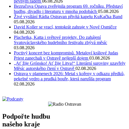
pevným řádem
06.08.2026
Bezručova Opava zveřejnila program 69. ročníku. Představí
hudbu, divadlo i literaturu v mnoha podobách
05.08.2026
Živé vysílání Rádia Ostravan přivítá kapelu KuKačka Band
05.08.2026
David Koller se vrací, tentokrát zahraje v Nové Osmičce
04.08.2026
Plachetka, Katta i světové projekty. Do zahájení
Svatováclavského hudebního festivalu zbývá měsíc
03.08.2026
Poctivý koncert bez kompromisů. Metaloví králové Judas
Priest zanechali v Ostravě nejlepší dojem
03.08.2026
„Ať žije Grónsko! Ať žije Litva!“ Literární suroviny uzavřely
Měsíc autorského čtení v Ostravě
02.08.2026
Ostrava v plamenech 2026: Metal s kořeny v odkazu předků,
pekelné vedro a prudká bouře, která narušila program
02.08.2026
Podpořte hudbu
našeho kraje