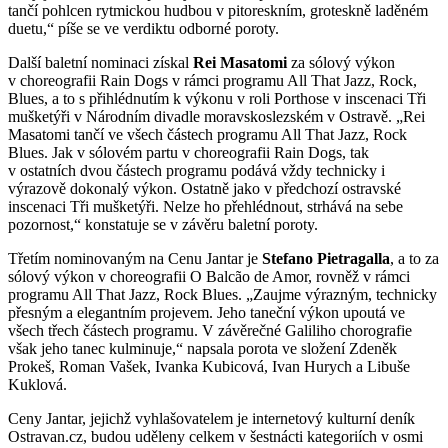
tančí pohlcen rytmickou hudbou v pitoreskním, groteskně laděném
duetu,“ píše se ve verdiktu odborné poroty.
Další baletní nominaci získal
Rei Masatomi
za sólový výkon
v choreografii Rain Dogs v rámci programu All That Jazz, Rock,
Blues, a to s přihlédnutím k výkonu v roli Porthose v inscenaci Tři
mušketýři v Národním divadle moravskoslezském v Ostravě. „Rei
Masatomi tančí ve všech částech programu All That Jazz, Rock
Blues. Jak v sólovém partu v choreografii Rain Dogs, tak
v ostatních dvou částech programu podává vždy technicky i
výrazově dokonalý výkon. Ostatně jako v předchozí ostravské
inscenaci Tři mušketýři. Nelze ho přehlédnout, strhává na sebe
pozornost,“ konstatuje se v závěru baletní poroty.
Třetím nominovaným na Cenu Jantar je
Stefano Pietragalla
, a to za
sólový výkon v choreografii O Balcão de Amor, rovněž v rámci
programu All That Jazz, Rock Blues. „Zaujme výrazným, technicky
přesným a elegantním projevem. Jeho taneční výkon upoutá ve
všech třech částech programu. V závěrečné Galiliho chorografie
však jeho tanec kulminuje,“ napsala porota ve složení Zdeněk
Prokeš, Roman Vašek, Ivanka Kubicová, Ivan Hurych a Libuše
Kuklová.
Ceny Jantar, jejichž vyhlašovatelem je internetový kulturní deník
Ostravan.cz, budou uděleny celkem v šestnácti kategoriích v osmi