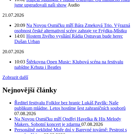
jsme upgradovali naši show
Audio
21.07.2026
20:09
Na Novou Osmičku míří Bára Zmeková Trio. Výrazná
osobnost české alternativní scény zahraje ve Frýdku-Místku
14:01
Hostem živého vysílání Rádia Ostravan bude herec
Dušan Urban
20.07.2026
10:03
Štěrkovna Open Music: Klubová scéna na festivalu
nabídne Krhuta i Beatles
Zobrazit další
Nejnovější články
Ředitel festivalu Folklor bez hranic Lukáš Pavlík: Naše
publikum mládne. Letos hostíme šest zahraničních souborů
07.08.2026
Na Novou Osmičku míří Ondřej Havelka & His Melody
Makers. Sobotní koncert je zdarma
07.08.2026
Personálně neklidné Moře dní v Barevné továrně: Pestrost s