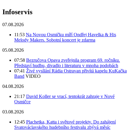
Infoservis
07.08.2026
11:53
Na Novou Osmičku míří Ondřej Havelka & His
Melody Makers. Sobotní koncert je zdarma
05.08.2026
07:58
Bezručova Opava zveřejnila program 69. ročníku.
Představí hudbu, divadlo i literaturu v mnoha podobách
07:41
Živé vysílání Rádia Ostravan přivítá kapelu KuKačka
Band
VIDEO
04.08.2026
21:17
David Koller se vrací, tentokrát zahraje v Nové
Osmičce
03.08.2026
12:45
Plachetka, Katta i světové projekty. Do zahájení
Svatováclavského hudebního festivalu zbývá měsíc