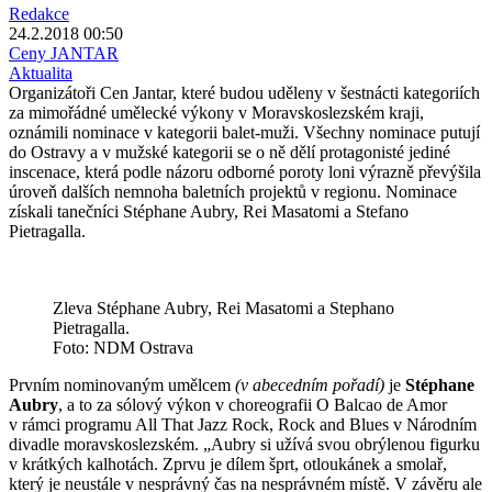
Redakce
24.2.2018 00:50
Ceny JANTAR
Aktualita
Organizátoři Cen Jantar, které budou uděleny v šestnácti kategoriích
za mimořádné umělecké výkony v Moravskoslezském kraji,
oznámili nominace v kategorii balet-muži. Všechny nominace putují
do Ostravy a v mužské kategorii se o ně dělí protagonisté jediné
inscenace, která podle názoru odborné poroty loni výrazně převýšila
úroveň dalších nemnoha baletních projektů v regionu. Nominace
získali tanečníci Stéphane Aubry, Rei Masatomi a Stefano
Pietragalla.
Zleva Stéphane Aubry, Rei Masatomi a Stephano
Pietragalla.
Foto: NDM Ostrava
Prvním nominovaným umělcem
(v abecedním pořadí)
je
Stéphane
Aubry
, a to za sólový výkon v choreografii O Balcao de Amor
v rámci programu All That Jazz Rock, Rock and Blues v Národním
divadle moravskoslezském. „Aubry si užívá svou obrýlenou figurku
v krátkých kalhotách. Zprvu je dílem šprt, otloukánek a smolař,
který je neustále v nesprávný čas na nesprávném místě. V závěru ale